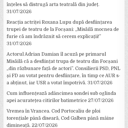
înțeles să distrugă arta teatrală din județ.
31/07/2026
Reacția actriței Roxana Lupu după desființarea
trupei de teatru de la Focșani: „Misăilă mocnea de
furie că am îndrăznit să cerem explicații!”
31/07/2026
Actorul Adrian Damian îl acuză pe primarul
Misăilă că a desființat trupa de teatru din Focșani
„din răzbunare față de actori”. Consilierii PSD, PNL
și FD au votat pentru desființare, în timp ce AUR s-
a abținut, iar USR a votat împotrivă.
31/07/2026
Cum influențează adâncimea sondei sub oglinda
apei acuratețea citirilor batimetrice
27/07/2026
Vremea în Vrancea. Cod Portocaliu de ploi
torențiale până diseară, Cod Galben până mâine
dimineață.
22/07/2026