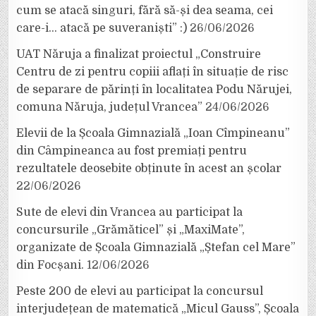
cum se atacă singuri, fără să-și dea seama, cei
care-i… atacă pe suveraniști” :)
26/06/2026
UAT Năruja a finalizat proiectul „Construire
Centru de zi pentru copiii aflați în situație de risc
de separare de părinți în localitatea Podu Nărujei,
comuna Năruja, județul Vrancea”
24/06/2026
Elevii de la Școala Gimnazială „Ioan Cîmpineanu”
din Câmpineanca au fost premiați pentru
rezultatele deosebite obținute în acest an școlar
22/06/2026
Sute de elevi din Vrancea au participat la
concursurile „Grămăticel” și „MaxiMate”,
organizate de Școala Gimnazială „Ștefan cel Mare”
din Focșani.
12/06/2026
Peste 200 de elevi au participat la concursul
interjudețean de matematică „Micul Gauss”, Școala