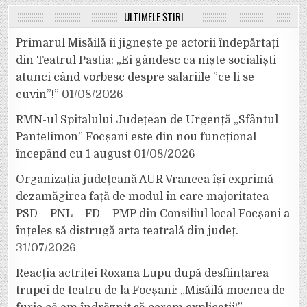
ULTIMELE ȘTIRI
Primarul Misăilă îi jignește pe actorii îndepărtați
din Teatrul Pastia: „Ei gândesc ca niște socialiști
atunci când vorbesc despre salariile ”ce li se
cuvin”!”
01/08/2026
RMN-ul Spitalului Județean de Urgență „Sfântul
Pantelimon” Focșani este din nou funcțional
începând cu 1 august
01/08/2026
Organizația județeană AUR Vrancea își exprimă
dezamăgirea față de modul în care majoritatea
PSD – PNL – FD – PMP din Consiliul local Focșani a
înțeles să distrugă arta teatrală din județ.
31/07/2026
Reacția actriței Roxana Lupu după desființarea
trupei de teatru de la Focșani: „Misăilă mocnea de