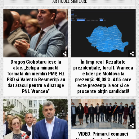
ARTICOLE SIMILARE
Dragoș Ciobotaru iese la
În timp real: Rezultate
atac: „Echipa minunată
prezidențiale, turul I. Vrancea
formată din membri PMP, FD,
e lider pe Moldova la
PSD și Valentin Resmeriță au
prezență: 40,08 %. Află care
dat atacul pentru a distruge
este prezența la vot și ce
PNL Vrancea”
procente obțin candidații!
VIDEO: Primarul comunei