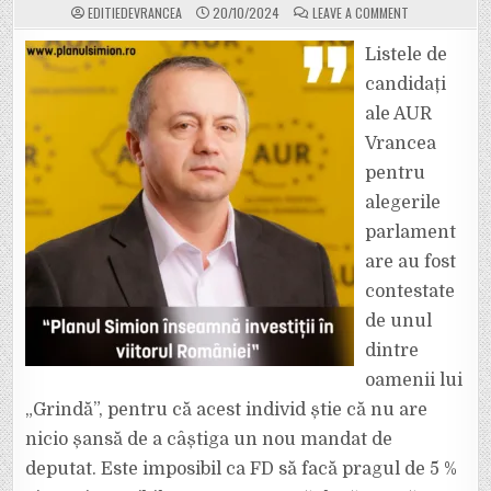
ON
EDITIEDEVRANCEA
20/10/2024
LEAVE A COMMENT
ATAC
DUR
AL
Listele de
DEPUTATULUI
AUR,
candidați
GEORGE
BADIU,
ale AUR
LA
ADRESA
Vrancea
LUI
ION
ȘTEFAN
pentru
(FD):
„AVENTURA
alegerile
POLITICĂ
A
parlament
LUI
„GRINDĂ”
are au fost
SE
TERMINĂ
ÎN
contestate
LUNA
DECEMBRIE!”
de unul
dintre
oamenii lui
„Grindă”, pentru că acest individ știe că nu are
nicio șansă de a câștiga un nou mandat de
deputat. Este imposibil ca FD să facă pragul de 5 %