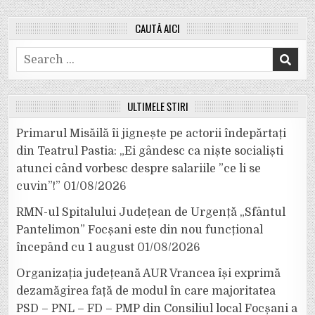
CAUTĂ AICI
Search
for:
ULTIMELE ȘTIRI
Primarul Misăilă îi jignește pe actorii îndepărtați
din Teatrul Pastia: „Ei gândesc ca niște socialiști
atunci când vorbesc despre salariile ”ce li se
cuvin”!”
01/08/2026
RMN-ul Spitalului Județean de Urgență „Sfântul
Pantelimon” Focșani este din nou funcțional
începând cu 1 august
01/08/2026
Organizația județeană AUR Vrancea își exprimă
dezamăgirea față de modul în care majoritatea
PSD – PNL – FD – PMP din Consiliul local Focșani a