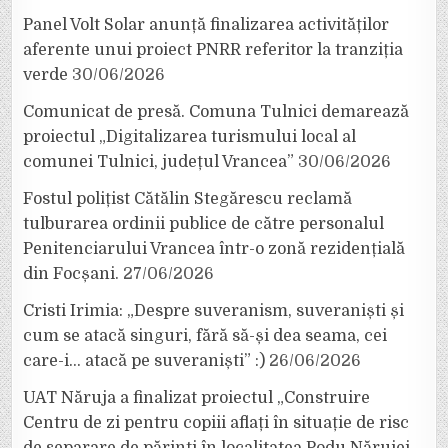
Panel Volt Solar anunță finalizarea activităților
aferente unui proiect PNRR referitor la tranziția
verde
30/06/2026
Comunicat de presă. Comuna Tulnici demarează
proiectul „Digitalizarea turismului local al
comunei Tulnici, județul Vrancea”
30/06/2026
Fostul polițist Cătălin Stegărescu reclamă
tulburarea ordinii publice de către personalul
Penitenciarului Vrancea într-o zonă rezidențială
din Focșani.
27/06/2026
Cristi Irimia: „Despre suveranism, suveraniști și
cum se atacă singuri, fără să-și dea seama, cei
care-i… atacă pe suveraniști” :)
26/06/2026
UAT Năruja a finalizat proiectul „Construire
Centru de zi pentru copiii aflați în situație de risc