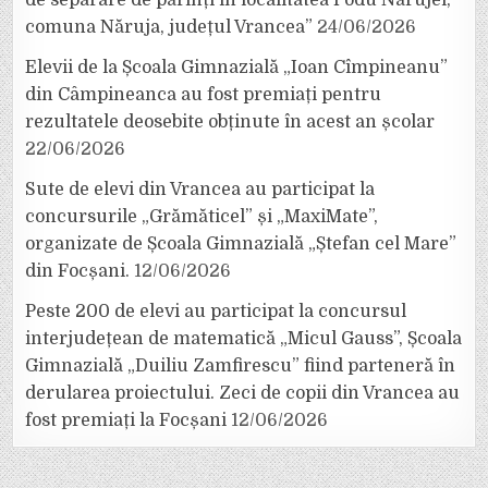
de separare de părinți în localitatea Podu Nărujei,
comuna Năruja, județul Vrancea”
24/06/2026
Elevii de la Școala Gimnazială „Ioan Cîmpineanu”
din Câmpineanca au fost premiați pentru
rezultatele deosebite obținute în acest an școlar
22/06/2026
Sute de elevi din Vrancea au participat la
concursurile „Grămăticel” și „MaxiMate”,
organizate de Școala Gimnazială „Ștefan cel Mare”
din Focșani.
12/06/2026
Peste 200 de elevi au participat la concursul
interjudețean de matematică „Micul Gauss”, Școala
Gimnazială „Duiliu Zamfirescu” fiind parteneră în
derularea proiectului. Zeci de copii din Vrancea au
fost premiați la Focșani
12/06/2026