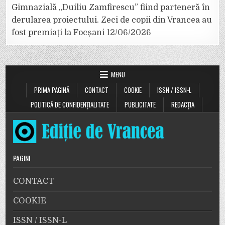
Gimnazială „Duiliu Zamfirescu” fiind parteneră în
derularea proiectului. Zeci de copii din Vrancea au
fost premiați la Focșani
12/06/2026
MENU
PRIMA PAGINĂ
CONTACT
COOKIE
ISSN / ISSN-L
POLITICĂ DE CONFIDENȚIALITATE
PUBLICITATE
REDACȚIA
PAGINI
CONTACT
COOKIE
ISSN / ISSN-L