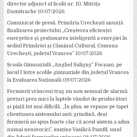
director adjunct al Școlii nr. 10, Mitrița
Dumitrache
10/07/2026
Comunicat de presă. Primăria Urechești anunță
finalizarea proiectului „Creșterea eficienței
energetice și gestionarea inteligentă a energiei în
sediul Primăriei și Căminul Cultural, Comuna
Urechești, județul Vrancea”
10/07/2026
Școala Gimnazială „Anghel Saligny” Focșani, pe
locul I între școlile gimnaziale din județul Vrancea
la Evaluarea Națională
09/07/2026
Fermierii vrânceni trag un nou semnal de alarmă:
prețuri prea mici la laptele vândut de producători
și piață tot mai dificilă. „În plus, se repune pe tapet
chestiunea sistemului anti-grindină, deși
fermierii au spus foarte clar că acest sistem a adus
numai nenorociri”, susține Vasilică Pamfil, unul