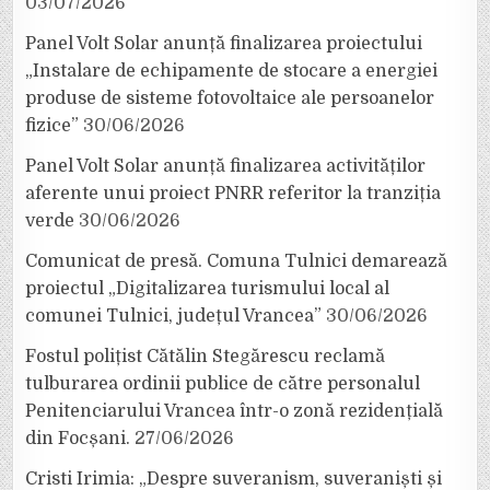
03/07/2026
Panel Volt Solar anunță finalizarea proiectului
„Instalare de echipamente de stocare a energiei
produse de sisteme fotovoltaice ale persoanelor
fizice”
30/06/2026
Panel Volt Solar anunță finalizarea activităților
aferente unui proiect PNRR referitor la tranziția
verde
30/06/2026
Comunicat de presă. Comuna Tulnici demarează
proiectul „Digitalizarea turismului local al
comunei Tulnici, județul Vrancea”
30/06/2026
Fostul polițist Cătălin Stegărescu reclamă
tulburarea ordinii publice de către personalul
Penitenciarului Vrancea într-o zonă rezidențială
din Focșani.
27/06/2026
Cristi Irimia: „Despre suveranism, suveraniști și