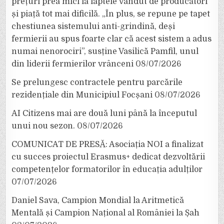
prețuri prea mici la laptele vândut de producători
și piață tot mai dificilă. „În plus, se repune pe tapet
chestiunea sistemului anti-grindină, deși
fermierii au spus foarte clar că acest sistem a adus
numai nenorociri”, susține Vasilică Pamfil, unul
din liderii fermierilor vrânceni
08/07/2026
Se prelungesc contractele pentru parcările
rezidențiale din Municipiul Focșani
08/07/2026
AI Citizens mai are două luni până la începutul
unui nou sezon.
08/07/2026
COMUNICAT DE PRESĂ: Asociația NOI a finalizat
cu succes proiectul Erasmus+ dedicat dezvoltării
competențelor formatorilor în educația adulților
07/07/2026
Daniel Sava, Campion Mondial la Aritmetică
Mentală și Campion Național al României la Șah