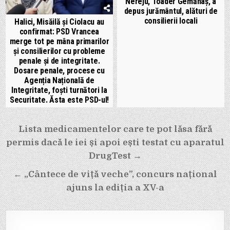
Nereju, Toader Gemănaș, a
depus jurământul, alături de
consilierii locali
Halici, Misăilă și Ciolacu au
confirmat: PSD Vrancea
merge tot pe mâna primarilor
și consilierilor cu probleme
penale și de integritate.
Dosare penale, procese cu
Agenția Națională de
Integritate, foști turnători la
Securitate. Ăsta este PSD-ul!
Navigare
Lista medicamentelor care te pot lăsa fără
în
permis dacă le iei și apoi ești testat cu aparatul
articole
DrugTest →
← „Cântece de viță veche”, concurs național
ajuns la ediția a XV-a