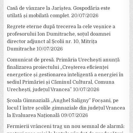
Casă de vânzare la Jariștea. Gospodăria este
utilată și mobilată complet.
20/07/2026
Regrete eterne după trecerea la cele veșnice a
profesorului Ion Dumitrache, soțul doamnei
director adjunct al Școlii nr. 10, Mitrița
Dumitrache
10/07/2026
Comunicat de presă. Primăria Urechești anunță
finalizarea proiectului „Creșterea eficienței
energetice și gestionarea inteligentă a energiei în
sediul Primăriei și Căminul Cultural, Comuna
Urechești, județul Vrancea”
10/07/2026
Școala Gimnazială „Anghel Saligny” Focșani, pe
locul I între școlile gimnaziale din județul Vrancea
la Evaluarea Națională
09/07/2026
Fermierii vrânceni trag un nou semnal de alarmă: