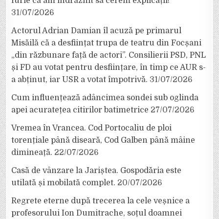
furie că am îndrăznit să cerem explicații!”
31/07/2026
Actorul Adrian Damian îl acuză pe primarul
Misăilă că a desființat trupa de teatru din Focșani
„din răzbunare față de actori”. Consilierii PSD, PNL
și FD au votat pentru desființare, în timp ce AUR s-
a abținut, iar USR a votat împotrivă.
31/07/2026
Cum influențează adâncimea sondei sub oglinda
apei acuratețea citirilor batimetrice
27/07/2026
Vremea în Vrancea. Cod Portocaliu de ploi
torențiale până diseară, Cod Galben până mâine
dimineață.
22/07/2026
Casă de vânzare la Jariștea. Gospodăria este
utilată și mobilată complet.
20/07/2026
Regrete eterne după trecerea la cele veșnice a
profesorului Ion Dumitrache, soțul doamnei