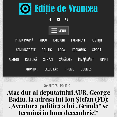
Skip
to
content
MENU
PRIMA PAGINĂ
VIDEO
EMISIUNI
EVENIMENT
JUSTIȚIE
ADMINISTRAȚIE
POLITIC
LOCAL
ECONOMIC
SPORT
ALEGERI
CULTURĂ
STRĂZI
SĂNĂTATE
ÎNVĂȚĂMÂNT
OPINII
ANUNȚURI
EXECUTĂRI
PROMO
COOKIES
POSTED
ALEGERI
,
POLITIC
IN
Atac dur al deputatului AUR, George
Badiu, la adresa lui Ion Ștefan (FD):
„Aventura politică a lui „Grindă” se
termină în luna decembrie!”