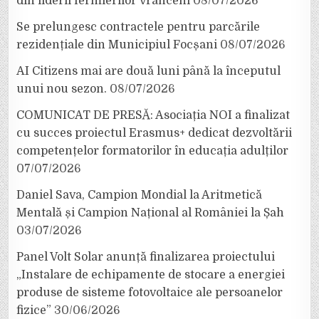
din liderii fermierilor vrânceni
08/07/2026
Se prelungesc contractele pentru parcările
rezidențiale din Municipiul Focșani
08/07/2026
AI Citizens mai are două luni până la începutul
unui nou sezon.
08/07/2026
COMUNICAT DE PRESĂ: Asociația NOI a finalizat
cu succes proiectul Erasmus+ dedicat dezvoltării
competențelor formatorilor în educația adulților
07/07/2026
Daniel Sava, Campion Mondial la Aritmetică
Mentală și Campion Național al României la Șah
03/07/2026
Panel Volt Solar anunță finalizarea proiectului
„Instalare de echipamente de stocare a energiei
produse de sisteme fotovoltaice ale persoanelor
fizice”
30/06/2026