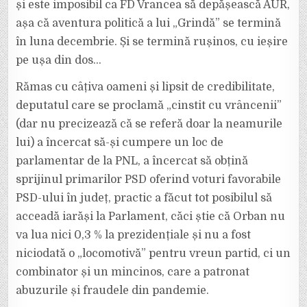
și este imposibil ca FD Vrancea să depășească AUR,
așa că aventura politică a lui „Grindă” se termină
în luna decembrie. Și se termină rușinos, cu ieșire
pe ușa din dos…
Rămas cu câțiva oameni și lipsit de credibilitate,
deputatul care se proclamă „cinstit cu vrâncenii”
(dar nu precizează că se referă doar la neamurile
lui) a încercat să-și cumpere un loc de
parlamentar de la PNL, a încercat să obțină
sprijinul primarilor PSD oferind voturi favorabile
PSD-ului în județ, practic a făcut tot posibilul să
acceadă iarăși la Parlament, căci știe că Orban nu
va lua nici 0,3 % la prezidențiale și nu a fost
niciodată o „locomotivă” pentru vreun partid, ci un
combinator și un mincinos, care a patronat
abuzurile și fraudele din pandemie.