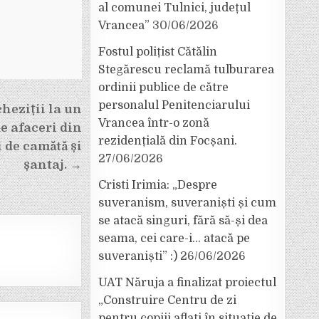
al comunei Tulnici, județul
Vrancea”
30/06/2026
Fostul polițist Cătălin
Stegărescu reclamă tulburarea
ordinii publice de către
personalul Penitenciarului
cheziții la un
Vrancea într-o zonă
e afaceri din
rezidențială din Focșani.
 de camătă și
27/06/2026
șantaj. →
Cristi Irimia: „Despre
suveranism, suveraniști și cum
se atacă singuri, fără să-și dea
seama, cei care-i… atacă pe
suveraniști” :)
26/06/2026
UAT Năruja a finalizat proiectul
„Construire Centru de zi
pentru copiii aflați în situație de