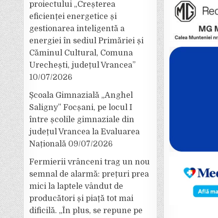
proiectului „Creșterea
eficienței energetice și
gestionarea inteligentă a
energiei în sediul Primăriei și
Căminul Cultural, Comuna
Urechești, județul Vrancea”
10/07/2026
Școala Gimnazială „Anghel
Saligny” Focșani, pe locul I
între școlile gimnaziale din
județul Vrancea la Evaluarea
Națională
09/07/2026
Fermierii vrânceni trag un nou
semnal de alarmă: prețuri prea
mici la laptele vândut de
producători și piață tot mai
dificilă. „În plus, se repune pe