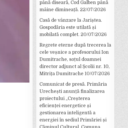
până diseară, Cod Galben până
mâine dimineață.
22/07/2026
Casă de vânzare la Jariștea.
Gospodăria este utilată și
mobilată complet.
20/07/2026
Regrete eterne după trecerea la
cele veșnice a profesorului Ion
Dumitrache, soțul doamnei
director adjunct al Școlii nr. 10,
Mitrița Dumitrache
10/07/2026
Comunicat de presă. Primăria
Urechești anunță finalizarea
proiectului „Creșterea
eficienței energetice și
gestionarea inteligentă a
energiei în sediul Primăriei și
Căminul Cultural, Comuna