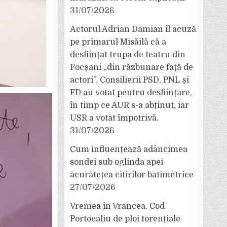
31/07/2026
Actorul Adrian Damian îl acuză
pe primarul Misăilă că a
desființat trupa de teatru din
Focșani „din răzbunare față de
actori”. Consilierii PSD, PNL și
FD au votat pentru desființare,
în timp ce AUR s-a abținut, iar
USR a votat împotrivă.
31/07/2026
Cum influențează adâncimea
sondei sub oglinda apei
acuratețea citirilor batimetrice
27/07/2026
Vremea în Vrancea. Cod
Portocaliu de ploi torențiale