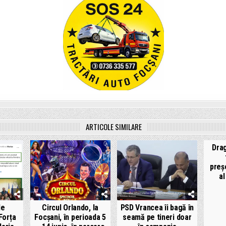
ARTICOLE SIMILARE
Dra
preș
a
de
Circul Orlando, la
PSD Vrancea îi bagă în
Forța
Focșani, în perioada 5
seamă pe tineri doar