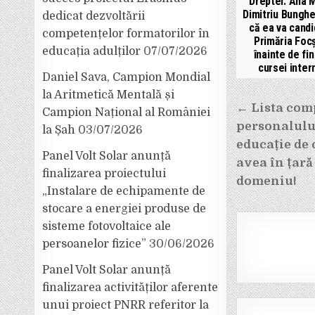
Dreptei. Ana 
Dimitriu Bunghe
dedicat dezvoltării
că ea va candi
competențelor formatorilor în
Primăria Foc
educația adulților
07/07/2026
înainte de fin
cursei inter
Daniel Sava, Campion Mondial
la Aritmetică Mentală și
Navigar
← Lista comp
Campion Național al României
în
personalului
la Șah
03/07/2026
articole
educație de 
Panel Volt Solar anunță
avea în țară
finalizarea proiectului
domeniu!
„Instalare de echipamente de
stocare a energiei produse de
sisteme fotovoltaice ale
persoanelor fizice”
30/06/2026
Panel Volt Solar anunță
finalizarea activităților aferente
unui proiect PNRR referitor la