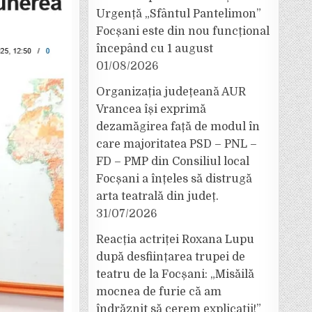
Urgență „Sfântul Pantelimon”
Focșani este din nou funcțional
începând cu 1 august
01/08/2026
Organizația județeană AUR
Vrancea își exprimă
dezamăgirea față de modul în
care majoritatea PSD – PNL –
FD – PMP din Consiliul local
Focșani a înțeles să distrugă
arta teatrală din județ.
31/07/2026
Reacția actriței Roxana Lupu
după desființarea trupei de
teatru de la Focșani: „Misăilă
mocnea de furie că am
îndrăznit să cerem explicații!”