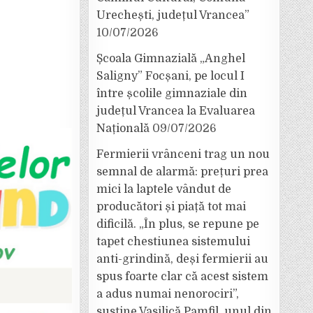
Urechești, județul Vrancea”
10/07/2026
Școala Gimnazială „Anghel
Saligny” Focșani, pe locul I
între școlile gimnaziale din
județul Vrancea la Evaluarea
Națională
09/07/2026
Fermierii vrânceni trag un nou
semnal de alarmă: prețuri prea
mici la laptele vândut de
producători și piață tot mai
dificilă. „În plus, se repune pe
tapet chestiunea sistemului
anti-grindină, deși fermierii au
spus foarte clar că acest sistem
a adus numai nenorociri”,
susține Vasilică Pamfil, unul din