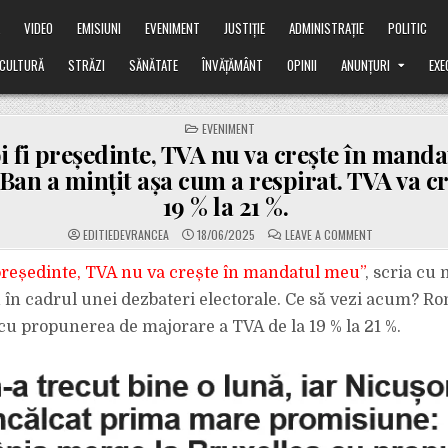
Ă
VIDEO
EMISIUNI
EVENIMENT
JUSTIȚIE
ADMINISTRAȚIE
POLITIC
CULTURĂ
STRĂZI
SĂNĂTATE
ÎNVĂȚĂMÂNT
OPINII
ANUNȚURI
EXE
POSTED
EVENIMENT
IN
i fi președinte, TVA nu va crește în manda
an a mințit așa cum a respirat. TVA va cr
19 % la 21 %.
ON
EDITIEDEVRANCEA
18/06/2025
LEAVE A COMMENT
„DACĂ
VOI
FI
 președinte, TVA nu va crește în mandatul meu”
, scria cu
PREȘEDINTE,
TVA
în cadrul unei dezbateri electorale. Ce să vezi acum? 
NU
VA
 cu propunerea de majorare a TVA de la 19 % la 21 %.
CREȘTE
ÎN
MANDATUL
MEU”.
MICUȘOR
BAN
A
MINȚIT
AȘA
CUM