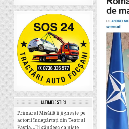
ULTIMELE ȘTIRI
Primarul Misăilă îi jignește pe
actorii îndepărtați din Teatrul
Pastia: „Ei gândesc ca niște