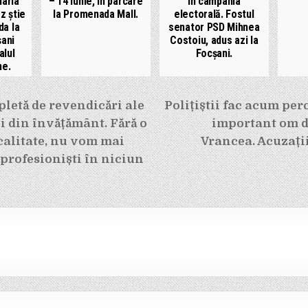
Maria
– 14 iunie, în parcare
în campania
z știe
la Promenada Mall.
electorală. Fostul
da la
senator PSD Mihnea
șani
Costoiu, adus azi la
alul
Focșani.
ne.
e
letă de revendicări ale
Polițiștii fac acum per
 din învățământ. Fără o
important om d
calitate, nu vom mai
Vrancea. Acuzații
 profesioniști în niciun