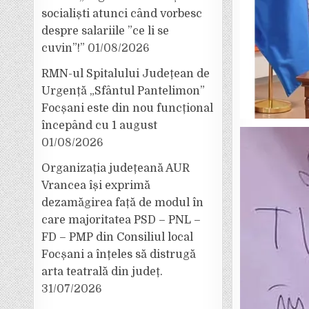
socialiști atunci când vorbesc
despre salariile ”ce li se
cuvin”!”
01/08/2026
RMN-ul Spitalului Județean de
Urgență „Sfântul Pantelimon”
Focșani este din nou funcțional
începând cu 1 august
01/08/2026
Organizația județeană AUR
Vrancea își exprimă
dezamăgirea față de modul în
care majoritatea PSD – PNL –
FD – PMP din Consiliul local
Focșani a înțeles să distrugă
arta teatrală din județ.
31/07/2026