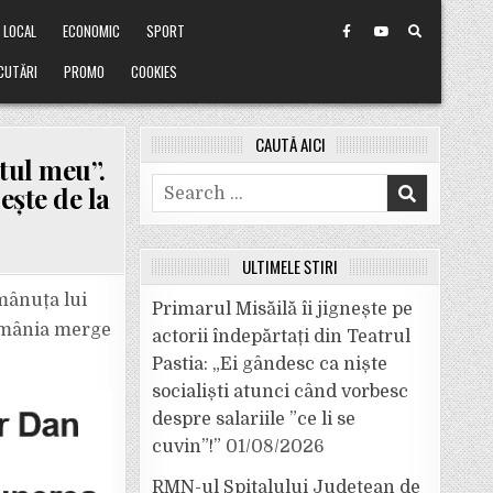
LOCAL
ECONOMIC
SPORT
CUTĂRI
PROMO
COOKIES
CAUTĂ AICI
tul meu”.
Search
ește de la
for:
ULTIMELE ȘTIRI
 mânuța lui
Primarul Misăilă îi jignește pe
România merge
actorii îndepărtați din Teatrul
Pastia: „Ei gândesc ca niște
socialiști atunci când vorbesc
despre salariile ”ce li se
cuvin”!”
01/08/2026
RMN-ul Spitalului Județean de