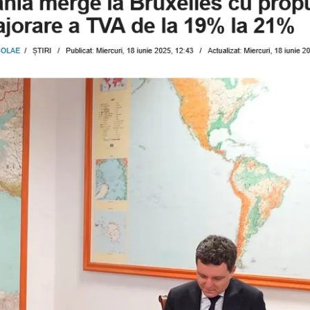
A
RESPIRAT.
TVA
VA
CREȘTE
DE
LA
19
%
LA
21
%.