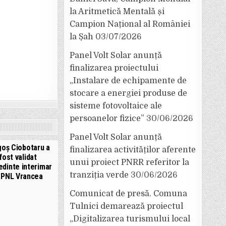
la Aritmetică Mentală și
Campion Național al României
la Șah
03/07/2026
Panel Volt Solar anunță
finalizarea proiectului
„Instalare de echipamente de
stocare a energiei produse de
sisteme fotovoltaice ale
persoanelor fizice”
30/06/2026
Panel Volt Solar anunță
goș Ciobotaru a
finalizarea activităților aferente
fost validat
unui proiect PNRR referitor la
edinte interimar
tranziția verde
30/06/2026
l PNL Vrancea
Comunicat de presă. Comuna
Tulnici demarează proiectul
„Digitalizarea turismului local