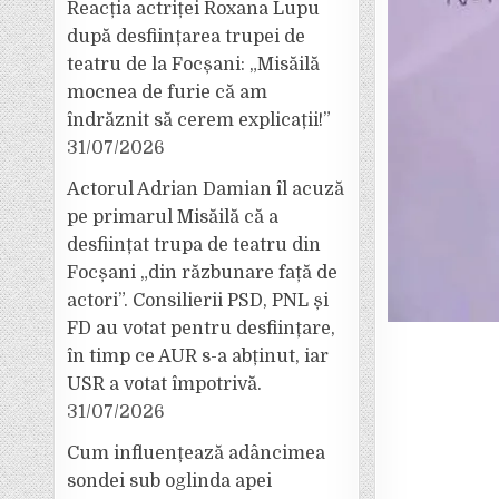
Reacția actriței Roxana Lupu
după desființarea trupei de
teatru de la Focșani: „Misăilă
mocnea de furie că am
îndrăznit să cerem explicații!”
31/07/2026
Actorul Adrian Damian îl acuză
pe primarul Misăilă că a
desființat trupa de teatru din
Focșani „din răzbunare față de
actori”. Consilierii PSD, PNL și
FD au votat pentru desființare,
în timp ce AUR s-a abținut, iar
USR a votat împotrivă.
31/07/2026
Cum influențează adâncimea
sondei sub oglinda apei