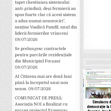
tapet chestiunea sistemului
anti-grindină, deși fermierii au
spus foarte clar că acest sistem
a adus numai nenorociri”,
susține Vasilică Pamfil, unul din
liderii fermierilor vrânceni
08/07/2026
Se prelungesc contractele
pentru parcările rezidențiale
din Municipiul Focșani
08/07/2026
AI Citizens mai are două luni
până la începutul unui nou
sezon.
08/07/2026
COMUNICAT DE PRESĂ:
Simulacru 
Asociația NOI a finalizat cu
democrație la 
succes proiectul Erasmus+