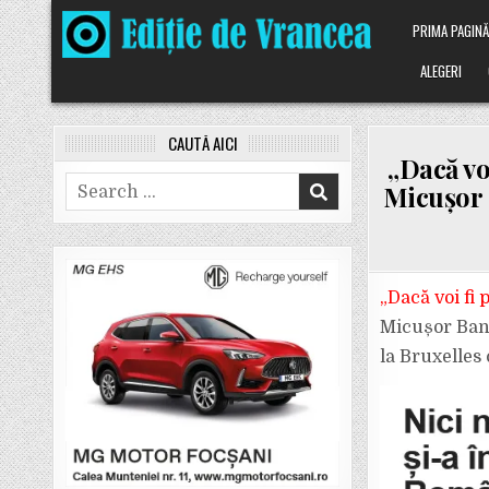
Skip
PRIMA PAGIN
to
content
ALEGERI
CAUTĂ AICI
„Dacă vo
Search
Micușor B
for:
„Dacă voi fi
Micușor Ban 
la Bruxelles