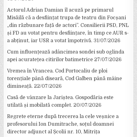
Actorul Adrian Damian îl acuză pe primarul
Misăilă că a desființat trupa de teatru din Focșani
„din răzbunare față de actori”. Consilierii PSD, PNL
și FD au votat pentru desființare, în timp ce AUR s-
a abținut, iar USR a votat împotrivă.
31/07/2026
Cum influențează adâncimea sondei sub oglinda
apei acuratețea citirilor batimetrice
27/07/2026
Vremea în Vrancea. Cod Portocaliu de ploi
torențiale până diseară, Cod Galben până mâine
dimineață.
22/07/2026
Casă de vânzare la Jariștea. Gospodăria este
utilată și mobilată complet.
20/07/2026
Regrete eterne după trecerea la cele veșnice a
profesorului Ion Dumitrache, soțul doamnei
director adjunct al Școlii nr. 10, Mitrița