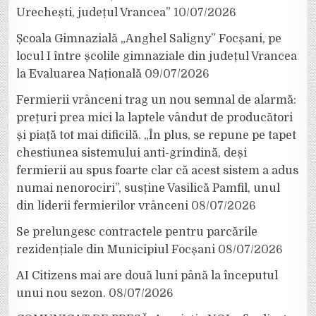
Urechești, județul Vrancea”
10/07/2026
Școala Gimnazială „Anghel Saligny” Focșani, pe
locul I între școlile gimnaziale din județul Vrancea
la Evaluarea Națională
09/07/2026
Fermierii vrânceni trag un nou semnal de alarmă:
prețuri prea mici la laptele vândut de producători
și piață tot mai dificilă. „În plus, se repune pe tapet
chestiunea sistemului anti-grindină, deși
fermierii au spus foarte clar că acest sistem a adus
numai nenorociri”, susține Vasilică Pamfil, unul
din liderii fermierilor vrânceni
08/07/2026
Se prelungesc contractele pentru parcările
rezidențiale din Municipiul Focșani
08/07/2026
AI Citizens mai are două luni până la începutul
unui nou sezon.
08/07/2026