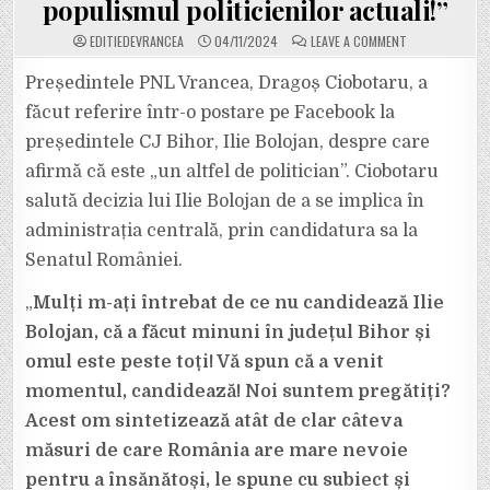
populismul politicienilor actuali!”
ON
EDITIEDEVRANCEA
04/11/2024
LEAVE A COMMENT
LIDERUL
PNL
VRANCEA,
Președintele PNL Vrancea, Dragoș Ciobotaru, a
DRAGOȘ
CIOBOTARU,
făcut referire într-o postare pe Facebook la
VORBEȘTE
DESPRE
președintele CJ Bihor, Ilie Bolojan, despre care
ILIE
BOLOJAN:
afirmă că este „un altfel de politician”. Ciobotaru
„PROFESIONALI
ȘI
VIZIUNEA
salută decizia lui Ilie Bolojan de a se implica în
LUI
DEPĂȘESC
administrația centrală, prin candidatura sa la
AMATORISMUL
SI
Senatul României.
POPULISMUL
POLITICIENILOR
ACTUALI!”
„
Mulți m-ați întrebat de ce nu candidează Ilie
Bolojan, că a făcut minuni în județul Bihor și
omul este peste toți! Vă spun că a venit
momentul, candidează! Noi suntem pregătiți?
Acest om sintetizează atât de clar câteva
măsuri de care România are mare nevoie
pentru a însănătoși, le spune cu subiect și