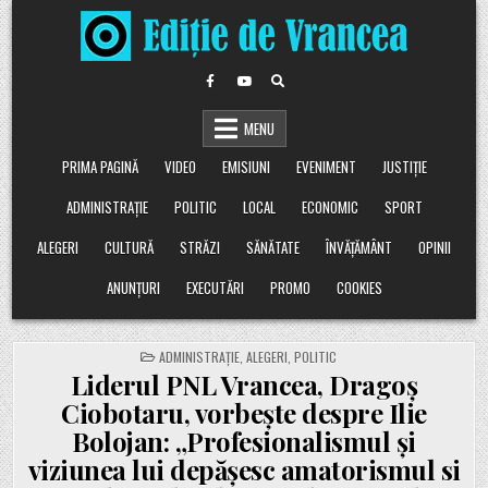
Skip
to
content
MENU
PRIMA PAGINĂ
VIDEO
EMISIUNI
EVENIMENT
JUSTIȚIE
ADMINISTRAȚIE
POLITIC
LOCAL
ECONOMIC
SPORT
ALEGERI
CULTURĂ
STRĂZI
SĂNĂTATE
ÎNVĂȚĂMÂNT
OPINII
ANUNȚURI
EXECUTĂRI
PROMO
COOKIES
POSTED
ADMINISTRAȚIE
,
ALEGERI
,
POLITIC
IN
Liderul PNL Vrancea, Dragoș
Ciobotaru, vorbește despre Ilie
Bolojan: „Profesionalismul și
viziunea lui depășesc amatorismul si