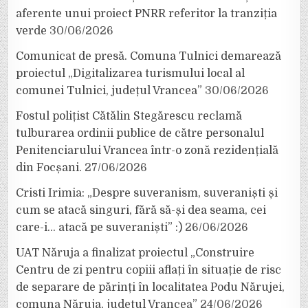
aferente unui proiect PNRR referitor la tranziția
verde
30/06/2026
Comunicat de presă. Comuna Tulnici demarează
proiectul „Digitalizarea turismului local al
comunei Tulnici, județul Vrancea”
30/06/2026
Fostul polițist Cătălin Stegărescu reclamă
tulburarea ordinii publice de către personalul
Penitenciarului Vrancea într-o zonă rezidențială
din Focșani.
27/06/2026
Cristi Irimia: „Despre suveranism, suveraniști și
cum se atacă singuri, fără să-și dea seama, cei
care-i… atacă pe suveraniști” :)
26/06/2026
UAT Năruja a finalizat proiectul „Construire
Centru de zi pentru copiii aflați în situație de risc
de separare de părinți în localitatea Podu Nărujei,
comuna Năruja, județul Vrancea”
24/06/2026