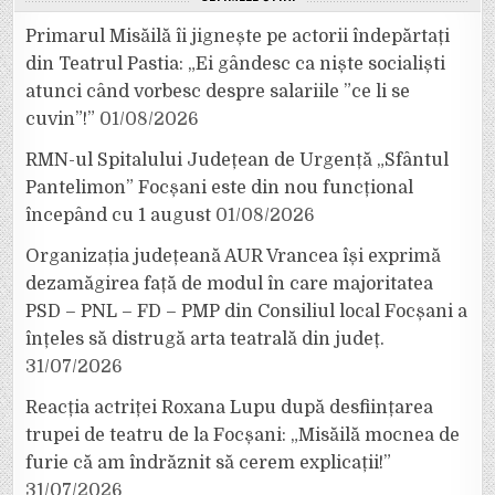
Primarul Misăilă îi jignește pe actorii îndepărtați
din Teatrul Pastia: „Ei gândesc ca niște socialiști
atunci când vorbesc despre salariile ”ce li se
cuvin”!”
01/08/2026
RMN-ul Spitalului Județean de Urgență „Sfântul
Pantelimon” Focșani este din nou funcțional
începând cu 1 august
01/08/2026
Organizația județeană AUR Vrancea își exprimă
dezamăgirea față de modul în care majoritatea
PSD – PNL – FD – PMP din Consiliul local Focșani a
înțeles să distrugă arta teatrală din județ.
31/07/2026
Reacția actriței Roxana Lupu după desființarea
trupei de teatru de la Focșani: „Misăilă mocnea de
furie că am îndrăznit să cerem explicații!”
31/07/2026