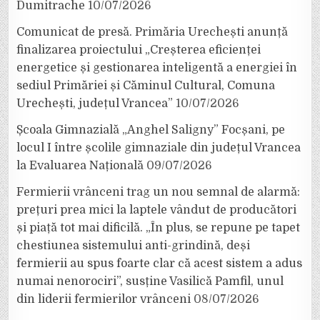
Dumitrache
10/07/2026
Comunicat de presă. Primăria Urechești anunță
finalizarea proiectului „Creșterea eficienței
energetice și gestionarea inteligentă a energiei în
sediul Primăriei și Căminul Cultural, Comuna
Urechești, județul Vrancea”
10/07/2026
Școala Gimnazială „Anghel Saligny” Focșani, pe
locul I între școlile gimnaziale din județul Vrancea
la Evaluarea Națională
09/07/2026
Fermierii vrânceni trag un nou semnal de alarmă:
prețuri prea mici la laptele vândut de producători
și piață tot mai dificilă. „În plus, se repune pe tapet
chestiunea sistemului anti-grindină, deși
fermierii au spus foarte clar că acest sistem a adus
numai nenorociri”, susține Vasilică Pamfil, unul
din liderii fermierilor vrânceni
08/07/2026