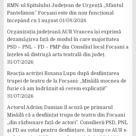
RMN-ul Spitalului Județean de Urgență „Sfântul
Pantelimon” Focșani este din nou funcțional
începând cu 1 august
01/08/2026
Organizația județeană AUR Vrancea își exprimă
dezamăgirea față de modul în care majoritatea
PSD – PNL – FD – PMP din Consiliul local Focșani a
înțeles să distrugă arta teatrală din județ.
31/07/2026
Reacția actriței Roxana Lupu după desființarea
trupei de teatru de la Focșani: „Misăilă mocnea de
furie că am îndrăznit să cerem explicații!”
31/07/2026
Actorul Adrian Damian îl acuză pe primarul
Misăilă că a desființat trupa de teatru din Focșani
„din răzbunare față de actori”. Consilierii PSD, PNL
și FD au votat pentru desființare, în timp ce AUR s-