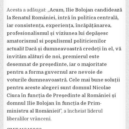
Acesta a adăugat: „
Acum, Ilie Bolojan candidează
la Senatul României, intră în politica centrală,
iar consistența, experiența, încăpățânarea,
profesionalismul și viziunea lui depășesc
amatorismul si populismul politicienilor
actuali! Dacă și dumneavoastră credeți în el, vă
invităm alături de noi, premierul este
desemnat de președinte, iar o majoritate
pentru a forma guvernul are nevoie de
voturile dumneavoastră. Cele mai bune soluții
pentru aceste alegeri sunt domnul Nicolae
Ciuca în funcția de Președinte al României și
domnul Ilie Bolojan în funcția de Prim-
ministru al României!
”, a încheiat liderul
liberalilor vrânceni.