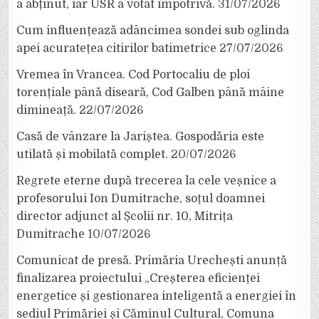
a abținut, iar USR a votat împotrivă.
31/07/2026
Cum influențează adâncimea sondei sub oglinda
apei acuratețea citirilor batimetrice
27/07/2026
Vremea în Vrancea. Cod Portocaliu de ploi
torențiale până diseară, Cod Galben până mâine
dimineață.
22/07/2026
Casă de vânzare la Jariștea. Gospodăria este
utilată și mobilată complet.
20/07/2026
Regrete eterne după trecerea la cele veșnice a
profesorului Ion Dumitrache, soțul doamnei
director adjunct al Școlii nr. 10, Mitrița
Dumitrache
10/07/2026
Comunicat de presă. Primăria Urechești anunță
finalizarea proiectului „Creșterea eficienței
energetice și gestionarea inteligentă a energiei în
sediul Primăriei și Căminul Cultural, Comuna