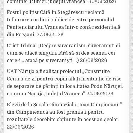
comunei Tulnici, județul Vrancea”
30/06/2026
Fostul polițist Cătălin Stegărescu reclamă
tulburarea ordinii publice de către personalul
Penitenciarului Vrancea într-o zonă rezidențială
din Focșani.
27/06/2026
Cristi Irimia: „Despre suveranism, suveraniști și
cum se atacă singuri, fără să-și dea seama, cei
care-i… atacă pe suveraniști” :)
26/06/2026
UAT Năruja a finalizat proiectul „Construire
Centru de zi pentru copiii aflați în situație de risc
de separare de părinți în localitatea Podu Nărujei,
comuna Năruja, județul Vrancea”
24/06/2026
Elevii de la Școala Gimnazială „Ioan Cîmpineanu”
din Câmpineanca au fost premiați pentru
rezultatele deosebite obținute în acest an școlar
22/06/2026