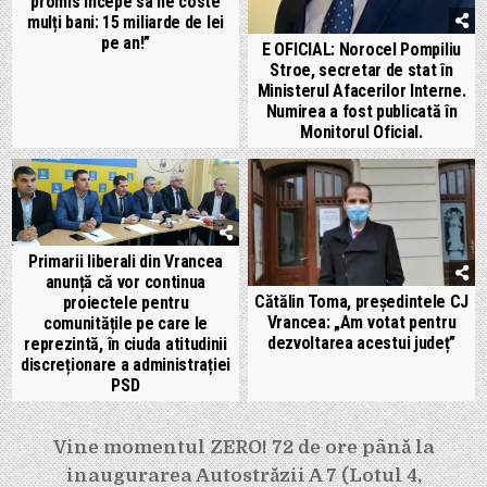
promis începe sa ne coste
mulți bani: 15 miliarde de lei
pe an!”
E OFICIAL: Norocel Pompiliu
Stroe, secretar de stat în
Ministerul Afacerilor Interne.
Numirea a fost publicată în
Monitorul Oficial.
Primarii liberali din Vrancea
anunță că vor continua
Cătălin Toma, președintele CJ
proiectele pentru
Vrancea: „Am votat pentru
comunitățile pe care le
dezvoltarea acestui județ”
reprezintă, în ciuda atitudinii
discreționare a administrației
PSD
Navigare
Vine momentul ZERO! 72 de ore până la
inaugurarea Autostrăzii A 7 (Lotul 4,