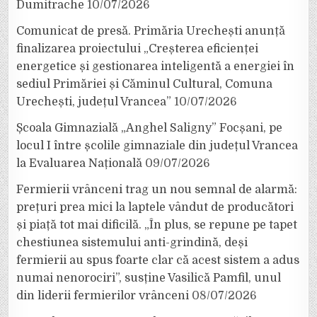
Dumitrache
10/07/2026
Comunicat de presă. Primăria Urechești anunță
finalizarea proiectului „Creșterea eficienței
energetice și gestionarea inteligentă a energiei în
sediul Primăriei și Căminul Cultural, Comuna
Urechești, județul Vrancea”
10/07/2026
Școala Gimnazială „Anghel Saligny” Focșani, pe
locul I între școlile gimnaziale din județul Vrancea
la Evaluarea Națională
09/07/2026
Fermierii vrânceni trag un nou semnal de alarmă:
prețuri prea mici la laptele vândut de producători
și piață tot mai dificilă. „În plus, se repune pe tapet
chestiunea sistemului anti-grindină, deși
fermierii au spus foarte clar că acest sistem a adus
numai nenorociri”, susține Vasilică Pamfil, unul
din liderii fermierilor vrânceni
08/07/2026