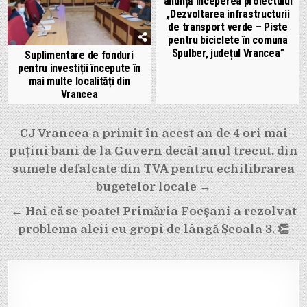
anunță începerea proiectului
„Dezvoltarea infrastructurii
de transport verde – Piste
pentru biciclete în comuna
Spulber, județul Vrancea”
Suplimentare de fonduri
pentru investiții începute în
mai multe localități din
Vrancea
Navigare
CJ Vrancea a primit în acest an de 4 ori mai
în
puțini bani de la Guvern decât anul trecut, din
articole
sumele defalcate din TVA pentru echilibrarea
bugetelor locale →
← Hai că se poate! Primăria Focșani a rezolvat
problema aleii cu gropi de lângă Școala 3. 👏