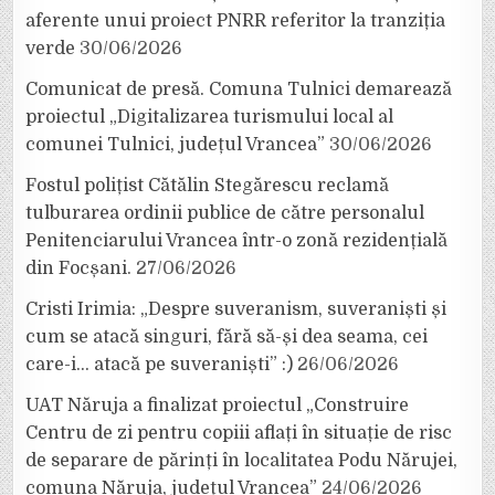
aferente unui proiect PNRR referitor la tranziția
verde
30/06/2026
Comunicat de presă. Comuna Tulnici demarează
proiectul „Digitalizarea turismului local al
comunei Tulnici, județul Vrancea”
30/06/2026
Fostul polițist Cătălin Stegărescu reclamă
tulburarea ordinii publice de către personalul
Penitenciarului Vrancea într-o zonă rezidențială
din Focșani.
27/06/2026
Cristi Irimia: „Despre suveranism, suveraniști și
cum se atacă singuri, fără să-și dea seama, cei
care-i… atacă pe suveraniști” :)
26/06/2026
UAT Năruja a finalizat proiectul „Construire
Centru de zi pentru copiii aflați în situație de risc
de separare de părinți în localitatea Podu Nărujei,
comuna Năruja, județul Vrancea”
24/06/2026