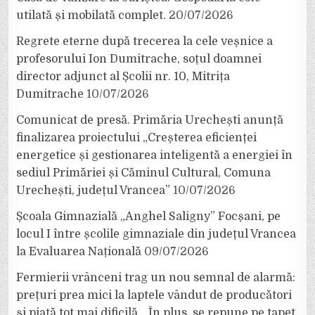
utilată și mobilată complet.
20/07/2026
Regrete eterne după trecerea la cele veșnice a
profesorului Ion Dumitrache, soțul doamnei
director adjunct al Școlii nr. 10, Mitrița
Dumitrache
10/07/2026
Comunicat de presă. Primăria Urechești anunță
finalizarea proiectului „Creșterea eficienței
energetice și gestionarea inteligentă a energiei în
sediul Primăriei și Căminul Cultural, Comuna
Urechești, județul Vrancea”
10/07/2026
Școala Gimnazială „Anghel Saligny” Focșani, pe
locul I între școlile gimnaziale din județul Vrancea
la Evaluarea Națională
09/07/2026
Fermierii vrânceni trag un nou semnal de alarmă:
prețuri prea mici la laptele vândut de producători
și piață tot mai dificilă. „În plus, se repune pe tapet