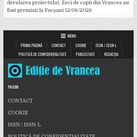
derularea proiectului. Zeci de copii din Vrancea au
fost premiați la Focșani
12/06/2026
MENU
PRIMA PAGINĂ
CONTACT
COOKIE
ISSN / ISSN-L
POLITICĂ DE CONFIDENȚIALITATE
PUBLICITATE
REDACȚIA
PAGINI
CONTACT
COOKIE
ISSN / ISSN-L
POLITICĂ DE CONFIDENȚIALITATE