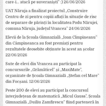
care-i… atacă pe suveraniști” :)
26/06/2026
UAT Năruja a finalizat proiectul „Construire
Centru de zi pentru copiii aflați în situație de risc
de separare de părinți în localitatea Podu Nărujei,
comuna Năruja, județul Vrancea”
24/06/2026
Elevii de la Școala Gimnazială „Ioan Cîmpineanu”
din Câmpineanca au fost premiați pentru
rezultatele deosebite obținute în acest an școlar
22/06/2026
Sute de elevi din Vrancea au participat la
concursurile „Grămăticel” și „MaxiMate”,
organizate de Școala Gimnazială „Ștefan cel Mare”
din Focșani.
12/06/2026
Peste 200 de elevi au participat la concursul
interjudețean de matematică „Micul Gauss”, Școala
Gimnazială „Duiliu Zamfirescu” fiind parteneră în