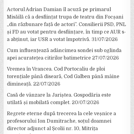
Actorul Adrian Damian îl acuză pe primarul
Misăilă că a desființat trupa de teatru din Focșani
„din răzbunare față de actori”. Consilierii PSD, PNL
și FD au votat pentru desființare, în timp ce AUR s-
a abținut, iar USR a votat împotrivă.
31/07/2026
Cum influențează adâncimea sondei sub oglinda
apei acuratețea citirilor batimetrice
27/07/2026
Vremea în Vrancea. Cod Portocaliu de ploi
torențiale până diseară, Cod Galben până mâine
dimineață.
22/07/2026
Casă de vânzare la Jariștea. Gospodăria este
utilată și mobilată complet.
20/07/2026
Regrete eterne după trecerea la cele veșnice a
profesorului Ion Dumitrache, soțul doamnei
director adjunct al Școlii nr. 10, Mitrița