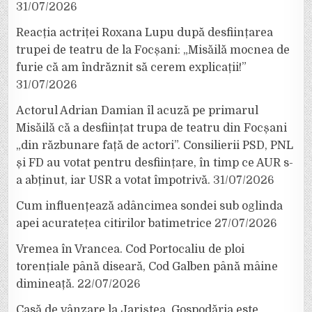
31/07/2026
Reacția actriței Roxana Lupu după desființarea
trupei de teatru de la Focșani: „Misăilă mocnea de
furie că am îndrăznit să cerem explicații!”
31/07/2026
Actorul Adrian Damian îl acuză pe primarul
Misăilă că a desființat trupa de teatru din Focșani
„din răzbunare față de actori”. Consilierii PSD, PNL
și FD au votat pentru desființare, în timp ce AUR s-
a abținut, iar USR a votat împotrivă.
31/07/2026
Cum influențează adâncimea sondei sub oglinda
apei acuratețea citirilor batimetrice
27/07/2026
Vremea în Vrancea. Cod Portocaliu de ploi
torențiale până diseară, Cod Galben până mâine
dimineață.
22/07/2026
Casă de vânzare la Jariștea. Gospodăria este