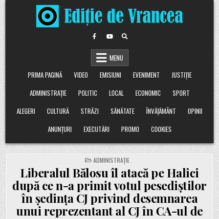
Skip
to
content
MENU
PRIMA PAGINĂ
VIDEO
EMISIUNI
EVENIMENT
JUSTIȚIE
ADMINISTRAȚIE
POLITIC
LOCAL
ECONOMIC
SPORT
ALEGERI
CULTURĂ
STRĂZI
SĂNĂTATE
ÎNVĂȚĂMÂNT
OPINII
ANUNȚURI
EXECUTĂRI
PROMO
COOKIES
POSTED
ADMINISTRAȚIE
IN
Liberalul Bălosu îl atacă pe Halici
după ce n-a primit votul pesediștilor
în ședința CJ privind desemnarea
unui reprezentant al CJ în CA-ul de