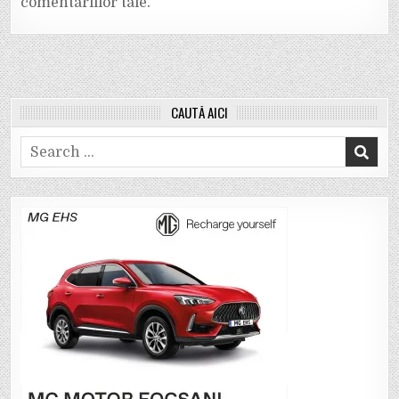
comentariilor tale
.
CAUTĂ AICI
Search
for: