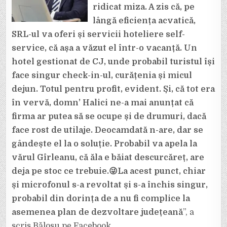
ridicat miza. A zis că, pe
lângă eficiența acvatică,
SRL-ul va oferi și servicii hoteliere self-
service, că așa a văzut el într-o vacanță. Un
hotel gestionat de CJ, unde probabil turistul își
face singur check-in-ul, curățenia și micul
dejun. Totul pentru profit, evident. Și, că tot era
în vervă, domn’ Halici ne-a mai anunțat că
firma ar putea să se ocupe și de drumuri, dacă
face rost de utilaje. Deocamdată n-are, dar se
gândește el la o soluție. Probabil va apela la
vărul Gîrleanu, că ăla e băiat descurcăreț, are
deja pe stoc ce trebuie.😜La acest punct, chiar
și microfonul s-a revoltat și s-a închis singur,
probabil din dorința de a nu fi complice la
asemenea plan de dezvoltare județeană
”, a
scris Bălosu pe Facebook.