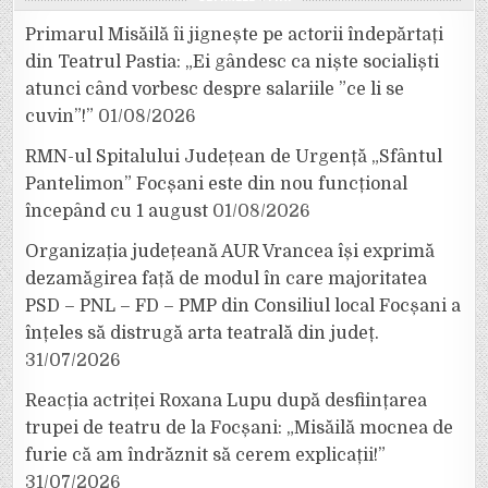
Primarul Misăilă îi jignește pe actorii îndepărtați
din Teatrul Pastia: „Ei gândesc ca niște socialiști
atunci când vorbesc despre salariile ”ce li se
cuvin”!”
01/08/2026
RMN-ul Spitalului Județean de Urgență „Sfântul
Pantelimon” Focșani este din nou funcțional
începând cu 1 august
01/08/2026
Organizația județeană AUR Vrancea își exprimă
dezamăgirea față de modul în care majoritatea
PSD – PNL – FD – PMP din Consiliul local Focșani a
înțeles să distrugă arta teatrală din județ.
31/07/2026
Reacția actriței Roxana Lupu după desființarea
trupei de teatru de la Focșani: „Misăilă mocnea de
furie că am îndrăznit să cerem explicații!”
31/07/2026