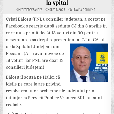
la spital
ON
EDITIEDEVRANCEA
05/04/2025
LEAVE A COMMENT
LIBERALUL
BĂLOSU
ÎL
Cristi Bălosu (PNL), consilier județean, a postat pe
ATACĂ
PE
Facebook o reacție după ședința CJ din 3 aprilie în
HALICI
DUPĂ
care nu a primit decât 13 voturi din 30 pentru
CE
N-
desemnarea sa drept reprezentant al CJ în CA-ul
A
PRIMIT
VOTUL
de la Spitalul Județean din
PESEDIȘTILOR
ÎN
Focșani. (Ar fi avut nevoie de
ȘEDINȚA
CJ
16 voturi, iar PNL are doar 13
PRIVIND
DESEMNAREA
consilieri județeni)
UNUI
REPREZENTAN
AL
CJ
Bălosu îl acuză pe Halici că
ÎN
CA-
ideile pe care le are privind
UL
DE
rezolvarea unor probleme ale județului prin
LA
SPITAL
înființarea Servicii Publice Vrancea SRL nu sunt
realiste.