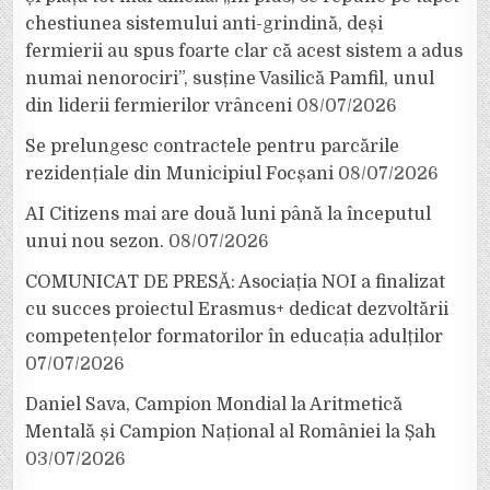
chestiunea sistemului anti-grindină, deși
fermierii au spus foarte clar că acest sistem a adus
numai nenorociri”, susține Vasilică Pamfil, unul
din liderii fermierilor vrânceni
08/07/2026
Se prelungesc contractele pentru parcările
rezidențiale din Municipiul Focșani
08/07/2026
AI Citizens mai are două luni până la începutul
unui nou sezon.
08/07/2026
COMUNICAT DE PRESĂ: Asociația NOI a finalizat
cu succes proiectul Erasmus+ dedicat dezvoltării
competențelor formatorilor în educația adulților
07/07/2026
Daniel Sava, Campion Mondial la Aritmetică
Mentală și Campion Național al României la Șah
03/07/2026