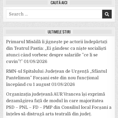
CAUTĂ AICI
Search
for:
ULTIMELE ȘTIRI
Primarul Misăilă îi jignește pe actorii îndepărtați
din Teatrul Pastia: „Ei gândesc ca niște socialiști
atunci când vorbesc despre salariile ”ce li se
cuvin”!”
01/08/2026
RMN-ul Spitalului Județean de Urgență „Sfântul
Pantelimon” Focșani este din nou funcțional
începând cu 1 august
01/08/2026
Organizația județeană AUR Vrancea își exprimă
dezamăgirea față de modul în care majoritatea
PSD – PNL – FD – PMP din Consiliul local Focșani a
înțeles să distrugă arta teatrală din județ.