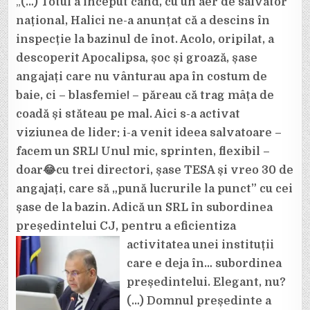
„
(…) Totul a început când, cu un aer de salvator
național, Halici ne-a anunțat că a descins în
inspecție la bazinul de înot. Acolo, oripilat, a
descoperit Apocalipsa, șoc și groază, șase
angajați care nu vânturau apa în costum de
baie, ci – blasfemie! – păreau că trag mâța de
coadă și stăteau pe mal. Aici s-a activat
viziunea de lider: i-a venit ideea salvatoare –
facem un SRL! Unul mic, sprinten, flexibil –
doar😂cu trei directori, șase TESA și vreo 30 de
angajați, care să „pună lucrurile la punct” cu cei
șase de la bazin. Adică un SRL în subordinea
președintelui CJ, pentru a eficientiza
activitatea unei
instituții
care e deja în… subordinea
președintelui. Elegant, nu?
(…) Domnul președinte a