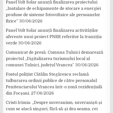
Panel Volt Solar anunță finalizarea proiectului
„Instalare de echipamente de stocare a energiei
produse de sisteme fotovoltaice ale persoanelor
fizice”
30/06/2026
Panel Volt Solar anunță finalizarea activităților
aferente unui proiect PNRR referitor la tranziția
verde
30/06/2026
Comunicat de presă. Comuna Tulnici demarează
proiectul „Digitalizarea turismului local al
comunei Tulnici, județul Vrancea”
30/06/2026
Fostul polițist Cătălin Stegărescu reclamă
tulburarea ordinii publice de către personalul
Penitenciarului Vrancea într-o zonă rezidențială
din Focșani.
27/06/2026
Cristi Irimia: „Despre suveranism, suveraniști și
cum se atacă singuri, fără să-și dea seama, cei