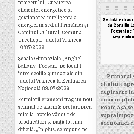
proiectului „Creșterea
eficienței energetice și
gestionarea inteligentă a
Ședință extraor
de Consiliu L
energiei în sediul Primăriei și
Focșani pe 
Căminul Cultural, Comuna
septembri
Urechești, județul Vrancea”
10/07/2026
Școala Gimnazială „Anghel
Saligny” Focșani, pe locul I
Navigar
între școlile gimnaziale din
← Primarul C
județul Vrancea la Evaluarea
în
cheltuit apr
Națională
09/07/2026
articole
deplasare la
două nopți l
Fermierii vrânceni trag un nou
semnal de alarmă: prețuri prea
Poate așa se
mici la laptele vândut de
supraimpozi
producători și piață tot mai
economici d
dificilă. „În plus, se repune pe