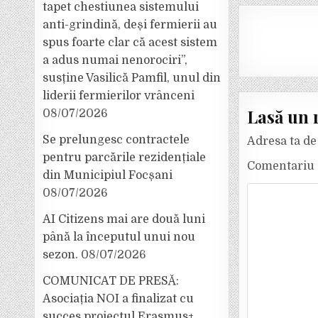
tapet chestiunea sistemului
anti-grindină, deși fermierii au
spus foarte clar că acest sistem
a adus numai nenorociri”,
susține Vasilică Pamfil, unul din
liderii fermierilor vrânceni
Lasă un 
08/07/2026
Se prelungesc contractele
Adresa ta de 
pentru parcările rezidențiale
Comentariu
din Municipiul Focșani
08/07/2026
AI Citizens mai are două luni
până la începutul unui nou
sezon.
08/07/2026
COMUNICAT DE PRESĂ:
Asociația NOI a finalizat cu
succes proiectul Erasmus+