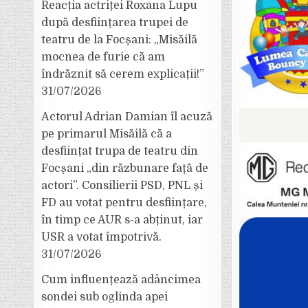
Reacția actriței Roxana Lupu
după desființarea trupei de
teatru de la Focșani: „Misăilă
mocnea de furie că am
îndrăznit să cerem explicații!”
31/07/2026
Actorul Adrian Damian îl acuză
pe primarul Misăilă că a
desființat trupa de teatru din
Focșani „din răzbunare față de
actori”. Consilierii PSD, PNL și
FD au votat pentru desființare,
în timp ce AUR s-a abținut, iar
USR a votat împotrivă.
31/07/2026
Cum influențează adâncimea
sondei sub oglinda apei