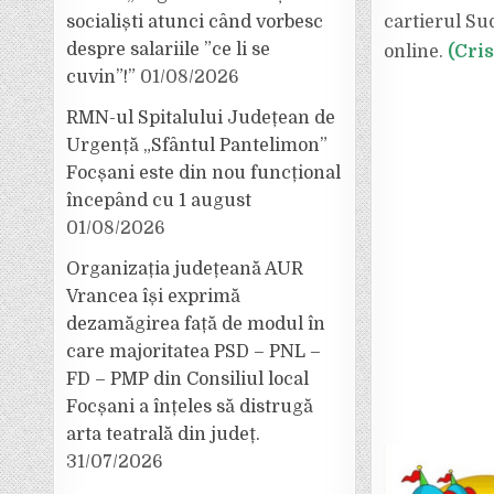
socialiști atunci când vorbesc
cartierul Sud
despre salariile ”ce li se
online.
(Cri
cuvin”!”
01/08/2026
RMN-ul Spitalului Județean de
Urgență „Sfântul Pantelimon”
Focșani este din nou funcțional
începând cu 1 august
01/08/2026
Organizația județeană AUR
Vrancea își exprimă
dezamăgirea față de modul în
care majoritatea PSD – PNL –
FD – PMP din Consiliul local
Focșani a înțeles să distrugă
arta teatrală din județ.
31/07/2026