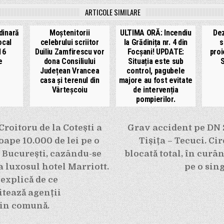
ARTICOLE SIMILARE
dinară
Moștenitorii
ULTIMA ORĂ: Incendiu
Dez
ocal
celebrului scriitor
la Grădinița nr. 4 din
s
16
Duiliu Zamfirescu vor
Focșani! UPDATE:
proi
e
dona Consiliului
Situația este sub
S
Județean Vrancea
control, pagubele
casa și terenul din
majore au fost evitate
Vârteșcoiu
de intervenția
pompierilor.
e
roitoru de la Cotești a
Grav accident pe DN 
oape 10.000 de lei pe o
Tișița – Tecuci. Cir
 București, cazându-se
blocată total, în curâ
a luxosul hotel Marriott.
pe o sin
 explică de ce
tează agenții
in comună.