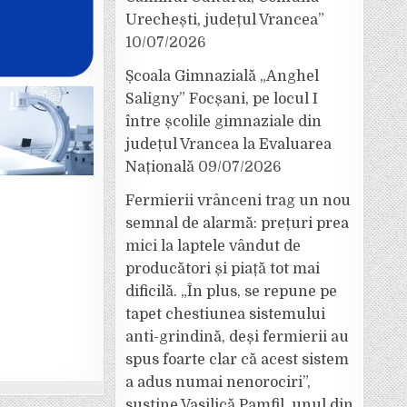
Urechești, județul Vrancea”
10/07/2026
Școala Gimnazială „Anghel
Saligny” Focșani, pe locul I
între școlile gimnaziale din
județul Vrancea la Evaluarea
Națională
09/07/2026
Fermierii vrânceni trag un nou
semnal de alarmă: prețuri prea
mici la laptele vândut de
producători și piață tot mai
dificilă. „În plus, se repune pe
tapet chestiunea sistemului
anti-grindină, deși fermierii au
spus foarte clar că acest sistem
a adus numai nenorociri”,
susține Vasilică Pamfil, unul din