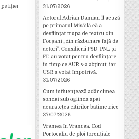
petiției
31/07/2026
Actorul Adrian Damian îl acuză
pe primarul Misăilă că a
desființat trupa de teatru din
Focșani „din răzbunare față de
actori”. Consilierii PSD, PNL și
FD au votat pentru desființare,
în timp ce AUR s-a abținut, iar
USR a votat împotrivă.
31/07/2026
Cum influențează adâncimea
sondei sub oglinda apei
acuratețea citirilor batimetrice
27/07/2026
Vremea în Vrancea. Cod
Portocaliu de ploi torențiale