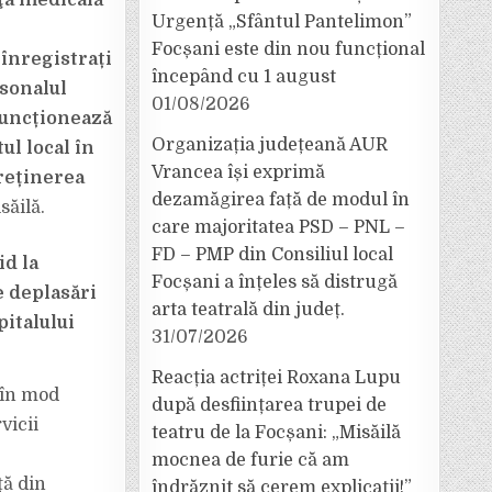
nţa medicală
Urgență „Sfântul Pantelimon”
Focșani este din nou funcțional
 înregistrați
începând cu 1 august
rsonalul
01/08/2026
funcționează
Organizația județeană AUR
ul local în
Vrancea își exprimă
treținerea
dezamăgirea față de modul în
săilă.
care majoritatea PSD – PNL –
FD – PMP din Consiliul local
id la
Focșani a înțeles să distrugă
e deplasări
arta teatrală din județ.
pitalului
31/07/2026
Reacția actriței Roxana Lupu
 în mod
după desființarea trupei de
vicii
teatru de la Focșani: „Misăilă
mocnea de furie că am
ță din
îndrăznit să cerem explicații!”