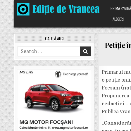
Skip
PRIMA PAGIN
to
content
ALEGERI
CAUTĂ AICI
Petiție 
Search
for:
Primarul muni
o petiție on
Focșani
(not
Propunerea d
redacției –
Publică Vran
„
Considerăm 