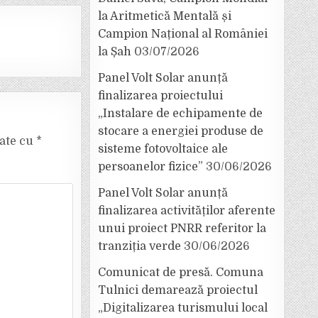
la Aritmetică Mentală și
Campion Național al României
la Șah
03/07/2026
Panel Volt Solar anunță
finalizarea proiectului
„Instalare de echipamente de
stocare a energiei produse de
cate cu
*
sisteme fotovoltaice ale
persoanelor fizice”
30/06/2026
Panel Volt Solar anunță
finalizarea activităților aferente
unui proiect PNRR referitor la
tranziția verde
30/06/2026
Comunicat de presă. Comuna
Tulnici demarează proiectul
„Digitalizarea turismului local