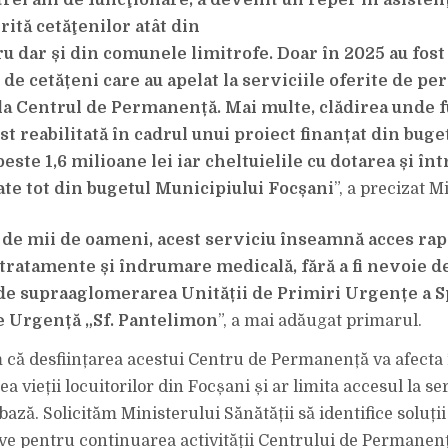
 trei ani de funcţionare, a devenit un reper în asiste
rită
cetăţenilor atât din
u dar și din comunele limitrofe. Doar în 2025 au fost
 de cetățeni care au apelat la serviciile oferite de pe
la Centrul de Permanență. Mai multe, clădirea unde 
st reabilitată în cadrul unui proiect finanțat din buget
este 1,6 milioane lei iar cheltuielile cu dotarea și în
ate tot din bugetul Municipiului Focșani
”, a precizat Mi
 de mii de oameni, acest serviciu înseamnă acces rap
, tratamente și îndrumare medicală, fără a fi nevoie d
u de supraaglomerarea Unității de Primiri Urgențe a S
 Urgență „Sf. Pantelimon
”, a mai adăugat primarul.
că desființarea acestui Centru de Permanență va afecta
tea vieții locuitorilor din Focșani și ar limita accesul la ser
ază. Solicităm Ministerului Sănătății să identifice soluții
ve pentru continuarea activității Centrului de Permanen