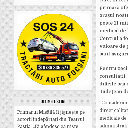
care, în cei
primară ofe
orașul nostr
peste 11 mii
medical de 
Centrul a fo
valoare de p
sunt asigur
Pentru zeci
consultații
dificile sa
Județean de
ULTIMELE ȘTIRI
„Considerăm 
direct calita
Primarul Misăilă îi jignește pe
medicale de b
actorii îndepărtați din Teatrul
administrati
Pastia: „Ei gândesc ca niște