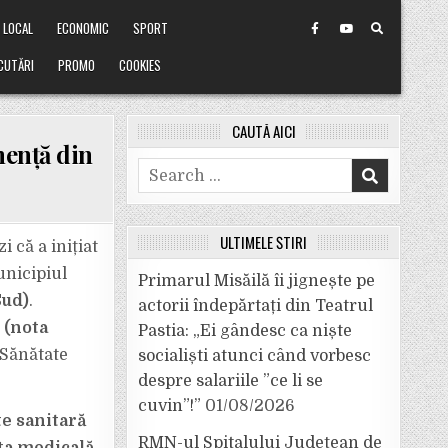
LOCAL
ECONOMIC
SPORT
CUTĂRI
PROMO
COOKIES
CAUTĂ AICI
nență din
Search
for:
ULTIMELE ȘTIRI
 că a inițiat
unicipiul
Primarul Misăilă îi jignește pe
Sud)
.
actorii îndepărtați din Teatrul
i
(nota
Pastia: „Ei gândesc ca niște
e Sănătate
socialiști atunci când vorbesc
despre salariile ”ce li se
cuvin”!”
01/08/2026
te sanitară
RMN-ul Spitalului Județean de