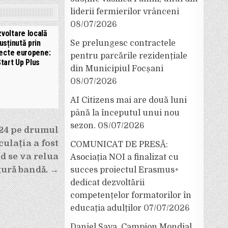
liderii fermierilor vrânceni
08/07/2026
voltare locală
usținută prin
Se prelungesc contractele
ecte europene:
pentru parcările rezidențiale
tart Up Plus
din Municipiul Focșani
08/07/2026
AI Citizens mai are două luni
până la începutul unui nou
sezon.
08/07/2026
24 pe drumul
culația a fost
COMUNICAT DE PRESĂ:
nd se va relua
Asociația NOI a finalizat cu
gură bandă. →
succes proiectul Erasmus+
dedicat dezvoltării
competențelor formatorilor în
educația adulților
07/07/2026
Daniel Sava, Campion Mondial