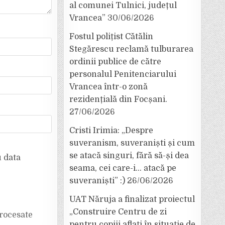
al comunei Tulnici, județul
Vrancea”
30/06/2026
Fostul polițist Cătălin
Stegărescu reclamă tulburarea
ordinii publice de către
personalul Penitenciarului
Vrancea într-o zonă
rezidențială din Focșani.
27/06/2026
Cristi Irimia: „Despre
suveranism, suveraniști și cum
se atacă singuri, fără să-și dea
u data
seama, cei care-i… atacă pe
suveraniști” :)
26/06/2026
UAT Năruja a finalizat proiectul
„Construire Centru de zi
rocesate
pentru copiii aflați în situație de