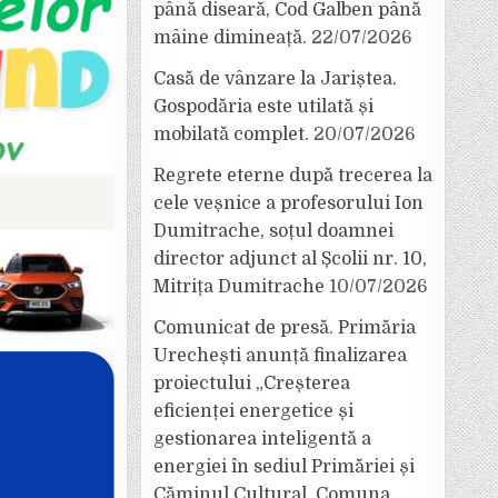
până diseară, Cod Galben până
mâine dimineață.
22/07/2026
Casă de vânzare la Jariștea.
Gospodăria este utilată și
mobilată complet.
20/07/2026
Regrete eterne după trecerea la
cele veșnice a profesorului Ion
Dumitrache, soțul doamnei
director adjunct al Școlii nr. 10,
Mitrița Dumitrache
10/07/2026
Comunicat de presă. Primăria
Urechești anunță finalizarea
proiectului „Creșterea
eficienței energetice și
gestionarea inteligentă a
energiei în sediul Primăriei și
Căminul Cultural, Comuna