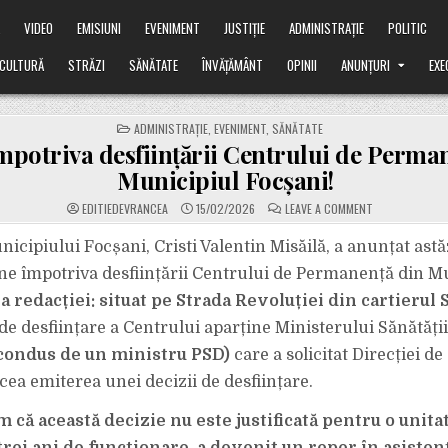
Ă
VIDEO
EMISIUNI
EVENIMENT
JUSTIȚIE
ADMINISTRAȚIE
POLITIC
CULTURĂ
STRĂZI
SĂNĂTATE
ÎNVĂȚĂMÂNT
OPINII
ANUNȚURI
EXE
POSTED
ADMINISTRAȚIE
,
EVENIMENT
,
SĂNĂTATE
IN
împotriva desființării Centrului de Perma
Municipiul Focșani!
ON
EDITIEDEVRANCEA
15/02/2026
LEAVE A COMMENT
PETIȚIE
ÎMPOTRIVA
DESFIINȚĂRII
cipiului Focșani, Cristi Valentin Misăilă, a anunțat astăzi
CENTRULUI
DE
line împotriva desființării Centrului de Permanență din M
PERMANENȚĂ
DIN
a redacției: situat pe Strada Revoluției din cartierul 
MUNICIPIUL
FOCȘANI!
e desființare a Centrului aparține Ministerului Sănătăți
 condus de un ministru PSD)
care a solicitat Direcției d
cea emiterea unei decizii de desființare.
că această decizie nu este justificată pentru o unita