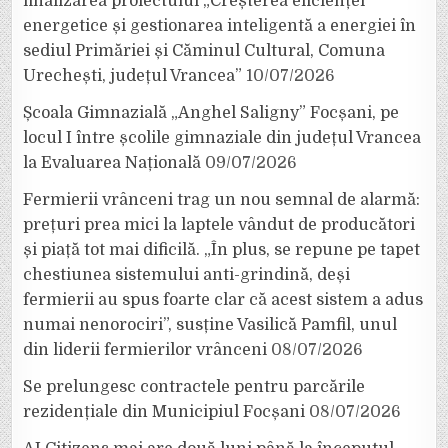
finalizarea proiectului „Creșterea eficienței
energetice și gestionarea inteligentă a energiei în
sediul Primăriei și Căminul Cultural, Comuna
Urechești, județul Vrancea”
10/07/2026
Școala Gimnazială „Anghel Saligny” Focșani, pe
locul I între școlile gimnaziale din județul Vrancea
la Evaluarea Națională
09/07/2026
Fermierii vrânceni trag un nou semnal de alarmă:
prețuri prea mici la laptele vândut de producători
și piață tot mai dificilă. „În plus, se repune pe tapet
chestiunea sistemului anti-grindină, deși
fermierii au spus foarte clar că acest sistem a adus
numai nenorociri”, susține Vasilică Pamfil, unul
din liderii fermierilor vrânceni
08/07/2026
Se prelungesc contractele pentru parcările
rezidențiale din Municipiul Focșani
08/07/2026