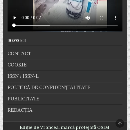
DESPRE NOI
CONTACT
COOKIE
ISSN / ISSN-L
POLITICĂ DE CONFIDENȚIALITATE
PUBLICITATE
REDACȚIA
SCRO
TO
Ediție de Vrancea, marcă protejată OSIM!