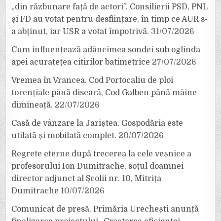
„din răzbunare față de actori”. Consilierii PSD, PNL
și FD au votat pentru desființare, în timp ce AUR s-
a abținut, iar USR a votat împotrivă.
31/07/2026
Cum influențează adâncimea sondei sub oglinda
apei acuratețea citirilor batimetrice
27/07/2026
Vremea în Vrancea. Cod Portocaliu de ploi
torențiale până diseară, Cod Galben până mâine
dimineață.
22/07/2026
Casă de vânzare la Jariștea. Gospodăria este
utilată și mobilată complet.
20/07/2026
Regrete eterne după trecerea la cele veșnice a
profesorului Ion Dumitrache, soțul doamnei
director adjunct al Școlii nr. 10, Mitrița
Dumitrache
10/07/2026
Comunicat de presă. Primăria Urechești anunță