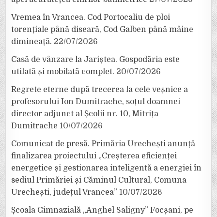
Vremea în Vrancea. Cod Portocaliu de ploi
torențiale până diseară, Cod Galben până mâine
dimineață.
22/07/2026
Casă de vânzare la Jariștea. Gospodăria este
utilată și mobilată complet.
20/07/2026
Regrete eterne după trecerea la cele veșnice a
profesorului Ion Dumitrache, soțul doamnei
director adjunct al Școlii nr. 10, Mitrița
Dumitrache
10/07/2026
Comunicat de presă. Primăria Urechești anunță
finalizarea proiectului „Creșterea eficienței
energetice și gestionarea inteligentă a energiei în
sediul Primăriei și Căminul Cultural, Comuna
Urechești, județul Vrancea”
10/07/2026
Școala Gimnazială „Anghel Saligny” Focșani, pe