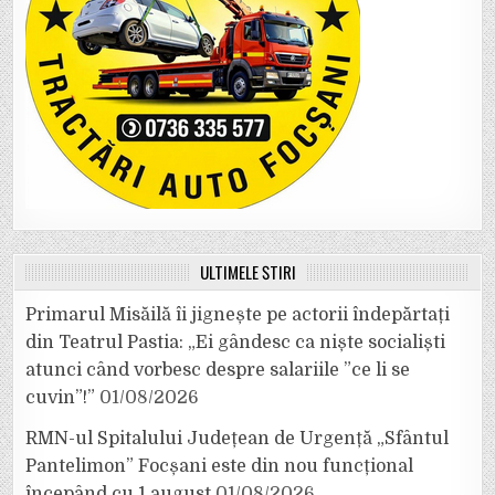
ULTIMELE ȘTIRI
Primarul Misăilă îi jignește pe actorii îndepărtați
din Teatrul Pastia: „Ei gândesc ca niște socialiști
atunci când vorbesc despre salariile ”ce li se
cuvin”!”
01/08/2026
RMN-ul Spitalului Județean de Urgență „Sfântul
Pantelimon” Focșani este din nou funcțional
începând cu 1 august
01/08/2026