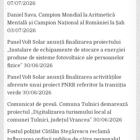
07/07/2026
Daniel Sava, Campion Mondial la Aritmetică
Mentală și Campion Național al României la Șah
03/07/2026
Panel Volt Solar anunță finalizarea proiectului
„Instalare de echipamente de stocare a energiei
produse de sisteme fotovoltaice ale persoanelor
fizice”
30/06/2026
Panel Volt Solar anunță finalizarea activităților
aferente unui proiect PNRR referitor la tranziția
verde
30/06/2026
Comunicat de presă. Comuna Tulnici demarează
proiectul „Digitalizarea turismului local al
comunei Tulnici, județul Vrancea”
30/06/2026
Fostul polițist Cătălin Stegărescu reclamă
tulburarea ordinii publice de către personalul