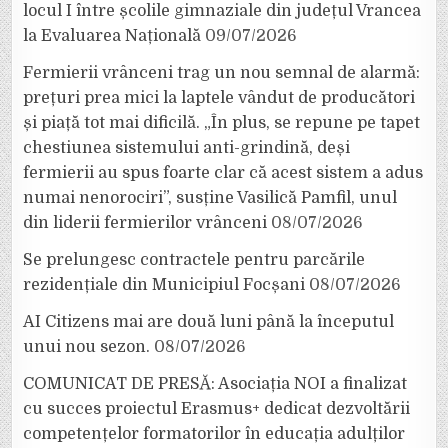
locul I între școlile gimnaziale din județul Vrancea
la Evaluarea Națională
09/07/2026
Fermierii vrânceni trag un nou semnal de alarmă:
prețuri prea mici la laptele vândut de producători
și piață tot mai dificilă. „În plus, se repune pe tapet
chestiunea sistemului anti-grindină, deși
fermierii au spus foarte clar că acest sistem a adus
numai nenorociri”, susține Vasilică Pamfil, unul
din liderii fermierilor vrânceni
08/07/2026
Se prelungesc contractele pentru parcările
rezidențiale din Municipiul Focșani
08/07/2026
AI Citizens mai are două luni până la începutul
unui nou sezon.
08/07/2026
COMUNICAT DE PRESĂ: Asociația NOI a finalizat
cu succes proiectul Erasmus+ dedicat dezvoltării
competențelor formatorilor în educația adulților