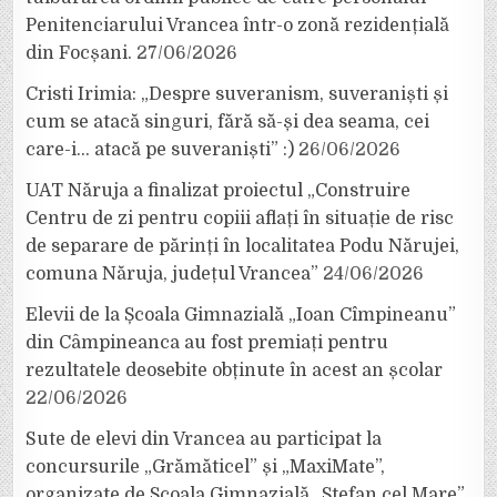
Penitenciarului Vrancea într-o zonă rezidențială
din Focșani.
27/06/2026
Cristi Irimia: „Despre suveranism, suveraniști și
cum se atacă singuri, fără să-și dea seama, cei
care-i… atacă pe suveraniști” :)
26/06/2026
UAT Năruja a finalizat proiectul „Construire
Centru de zi pentru copiii aflați în situație de risc
de separare de părinți în localitatea Podu Nărujei,
comuna Năruja, județul Vrancea”
24/06/2026
Elevii de la Școala Gimnazială „Ioan Cîmpineanu”
din Câmpineanca au fost premiați pentru
rezultatele deosebite obținute în acest an școlar
22/06/2026
Sute de elevi din Vrancea au participat la
concursurile „Grămăticel” și „MaxiMate”,
organizate de Școala Gimnazială „Ștefan cel Mare”