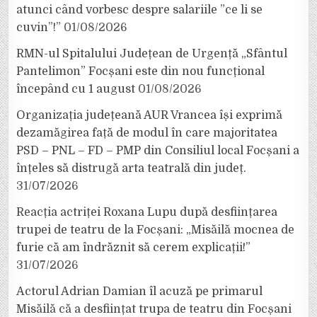
atunci când vorbesc despre salariile ”ce li se
cuvin”!”
01/08/2026
RMN-ul Spitalului Județean de Urgență „Sfântul
Pantelimon” Focșani este din nou funcțional
începând cu 1 august
01/08/2026
Organizația județeană AUR Vrancea își exprimă
dezamăgirea față de modul în care majoritatea
PSD – PNL – FD – PMP din Consiliul local Focșani a
înțeles să distrugă arta teatrală din județ.
31/07/2026
Reacția actriței Roxana Lupu după desființarea
trupei de teatru de la Focșani: „Misăilă mocnea de
furie că am îndrăznit să cerem explicații!”
31/07/2026
Actorul Adrian Damian îl acuză pe primarul
Misăilă că a desființat trupa de teatru din Focșani