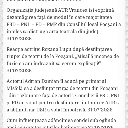
Organizația județeană AUR Vrancea își exprimă
dezamăgirea față de modul în care majoritatea
PSD – PNL – FD – PMP din Consiliul local Focșani a
înțeles să distrugă arta teatrală din județ.
31/07/2026
Reacția actriței Roxana Lupu după desființarea
trupei de teatru de la Focșani: „Misăilă mocnea de
furie că am îndrăznit să cerem explicații!”
31/07/2026
Actorul Adrian Damian îl acuză pe primarul
Misăilă că a desființat trupa de teatru din Focșani
„din răzbunare față de actori”. Consilierii PSD, PNL
și FD au votat pentru desființare, în timp ce AUR s-
a abținut, iar USR a votat împotrivă.
31/07/2026
Cum influențează adâncimea sondei sub oglinda
apei acuratețea citirilor batimetrice
27/07/2026