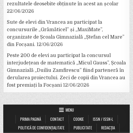
rezultatele deosebite obținute în acest an școlar
22/06/2026
Sute de elevi din Vrancea au participat la
concursurile „Grămăticel” și „MaxiMate”,
organizate de Școala Gimnazială „Ștefan cel Mare”
din Focșani.
12/06/2026
Peste 200 de elevi au participat la concursul
interjudețean de matematică „Micul Gauss”, Școala
Gimnazială „Duiliu Zamfirescu” fiind parteneră în
derularea proiectului. Zeci de copii din Vrancea au
fost premiați la Focșani
12/06/2026
MENU
PRIMA PAGINĂ
CONTACT
COOKIE
ISSN / ISSN-L
POLITICĂ DE CONFIDENȚIALITATE
PUBLICITATE
REDACȚIA