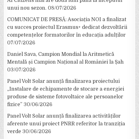
AI Citizens mai are două luni până la începutul
unui nou sezon.
08/07/2026
COMUNICAT DE PRESĂ: Asociația NOI a finalizat
cu succes proiectul Erasmus+ dedicat dezvoltării
competențelor formatorilor în educația adulților
07/07/2026
Daniel Sava, Campion Mondial la Aritmetică
Mentală și Campion Național al României la Șah
03/07/2026
Panel Volt Solar anunță finalizarea proiectului
„Instalare de echipamente de stocare a energiei
produse de sisteme fotovoltaice ale persoanelor
fizice”
30/06/2026
Panel Volt Solar anunță finalizarea activităților
aferente unui proiect PNRR referitor la tranziția
verde
30/06/2026