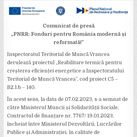
TERITORIAL
DE
MUNCĂ
VRANCEA
ÎȘI
VA
REABILITA
Comunicat de presă
ENERGETIC
SEDIUL
„PNRR: Fonduri pentru România modernă și
reformată!”
Inspectoratul Teritorial de Muncă Vrancea
derulează proiectul „Reabilitare termică pentru
creșterea eficienței energetice a Inspectoratului
Teritorial de Muncă Vrancea”, cod proiect C5 –
B2.1.b – 140.
În acest sens, la data de 07.02.2023, s-a semnat de
către Ministerul Muncii și Solidarității Sociale,
Contractul de finanțare nr. 7767/ 19.01.2023,
încheiat între Ministerul Dezvoltării, Lucrărilor
Publice și Administrației, în calitate de