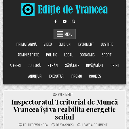
Skip
to
content
MENU
PRIMA PAGINĂ
VIDEO
EMISIUNI
EVENIMENT
JUSTIȚIE
ADMINISTRAȚIE
POLITIC
LOCAL
ECONOMIC
SPORT
ALEGERI
CULTURĂ
STRĂZI
SĂNĂTATE
ÎNVĂȚĂMÂNT
OPINII
ANUNȚURI
EXECUTĂRI
PROMO
COOKIES
POSTED
EVENIMENT
IN
Inspectoratul Teritorial de Muncă
Vrancea își va reabilita energetic
sediul
ON
EDITIEDEVRANCEA
08/04/2023
LEAVE A COMMENT
INSPECTORAT