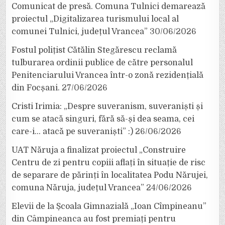
Comunicat de presă. Comuna Tulnici demarează
proiectul „Digitalizarea turismului local al
comunei Tulnici, județul Vrancea”
30/06/2026
Fostul polițist Cătălin Stegărescu reclamă
tulburarea ordinii publice de către personalul
Penitenciarului Vrancea într-o zonă rezidențială
din Focșani.
27/06/2026
Cristi Irimia: „Despre suveranism, suveraniști și
cum se atacă singuri, fără să-și dea seama, cei
care-i… atacă pe suveraniști” :)
26/06/2026
UAT Năruja a finalizat proiectul „Construire
Centru de zi pentru copiii aflați în situație de risc
de separare de părinți în localitatea Podu Nărujei,
comuna Năruja, județul Vrancea”
24/06/2026
Elevii de la Școala Gimnazială „Ioan Cîmpineanu”
din Câmpineanca au fost premiați pentru