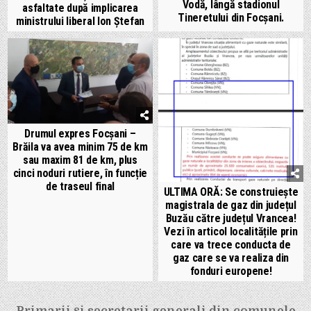
Vodă, lângă stadionul
asfaltate după implicarea
Tineretului din Focșani.
ministrului liberal Ion Ștefan
Drumul expres Focșani –
Brăila va avea minim 75 de km
sau maxim 81 de km, plus
cinci noduri rutiere, în funcție
de traseul final
ULTIMA ORĂ: Se construiește
magistrala de gaz din județul
Buzău către județul Vrancea!
Vezi în articol localitățile prin
care va trece conducta de
gaz care se va realiza din
fonduri europene!
Navigare
Primarii și secretarii generali din comunele