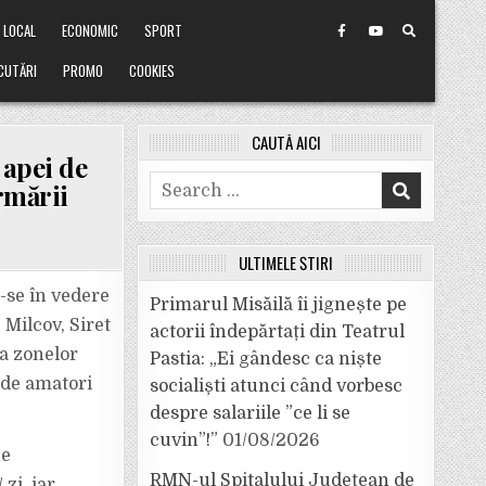
LOCAL
ECONOMIC
SPORT
CUTĂRI
PROMO
COOKIES
CAUTĂ AICI
 apei de
Search
rmării
for:
ULTIMELE ȘTIRI
-se în vedere
Primarul Misăilă îi jignește pe
 Milcov, Siret
actorii îndepărtați din Teatrul
ea zonelor
Pastia: „Ei gândesc ca niște
 de amatori
socialiști atunci când vorbesc
despre salariile ”ce li se
cuvin”!”
01/08/2026
ne
RMN-ul Spitalului Județean de
zi, iar