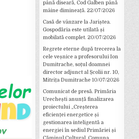
până diseară, Cod Galben până
mâine dimineață.
22/07/2026
Casă de vânzare la Jariștea.
Gospodăria este utilată și
mobilată complet.
20/07/2026
Regrete eterne după trecerea la
cele veșnice a profesorului Ion
Dumitrache, soțul doamnei
director adjunct al Școlii nr. 10,
Mitrița Dumitrache
10/07/2026
Comunicat de presă. Primăria
Urechești anunță finalizarea
proiectului „Creșterea
eficienței energetice și
gestionarea inteligentă a
energiei în sediul Primăriei și
Căminul Cultural, Comuna