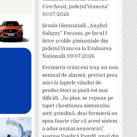
Urechești, județul Vrancea”
10/07/2026
Școala Gimnazială „Anghel
Saligny” Focșani, pe locul I
între școlile gimnaziale din
județul Vrancea la Evaluarea
Națională
09/07/2026
Fermierii vrânceni trag un nou
semnal de alarmă: prețuri prea
mici la laptele vândut de
producători și piață tot mai
dificilă. „În plus, se repune pe
tapet chestiunea sistemului
anti-grindină, deși fermierii au
spus foarte clar că acest sistem
a adus numai nenorociri”,
susține Vasilică Pamfil, unul din