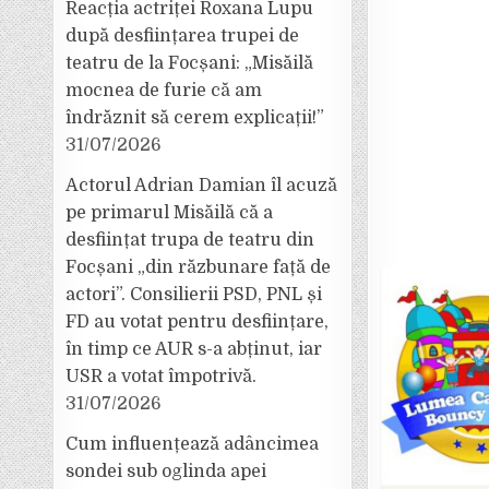
Reacția actriței Roxana Lupu
după desființarea trupei de
teatru de la Focșani: „Misăilă
mocnea de furie că am
îndrăznit să cerem explicații!”
31/07/2026
Actorul Adrian Damian îl acuză
pe primarul Misăilă că a
desființat trupa de teatru din
Focșani „din răzbunare față de
actori”. Consilierii PSD, PNL și
FD au votat pentru desființare,
în timp ce AUR s-a abținut, iar
USR a votat împotrivă.
31/07/2026
Cum influențează adâncimea
sondei sub oglinda apei