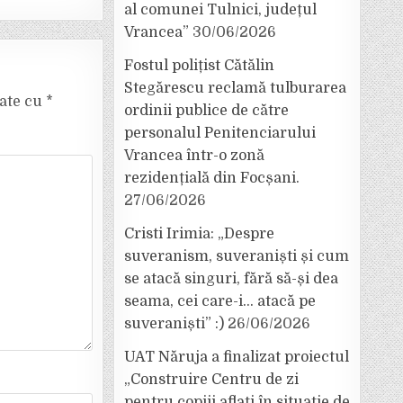
al comunei Tulnici, județul
Vrancea”
30/06/2026
Fostul polițist Cătălin
Stegărescu reclamă tulburarea
cate cu
*
ordinii publice de către
personalul Penitenciarului
Vrancea într-o zonă
rezidențială din Focșani.
27/06/2026
Cristi Irimia: „Despre
suveranism, suveraniști și cum
se atacă singuri, fără să-și dea
seama, cei care-i… atacă pe
suveraniști” :)
26/06/2026
UAT Năruja a finalizat proiectul
„Construire Centru de zi
pentru copiii aflați în situație de