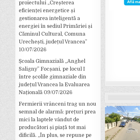
proiectului „Creșterea
eficienței energetice și
gestionarea inteligentă a
energiei în sediul Primăriei și
Căminul Cultural, Comuna
Urechești, județul Vrancea”
10/07/2026
Școala Gimnazială „Anghel
Saligny” Focșani, pe locul I
între școlile gimnaziale din
județul Vrancea la Evaluarea
Națională
09/07/2026
Fermierii vrânceni trag un nou
semnal de alarmă: prețuri prea
mici la laptele vândut de
producători și piață tot mai
dificilă. „În plus, se repune pe