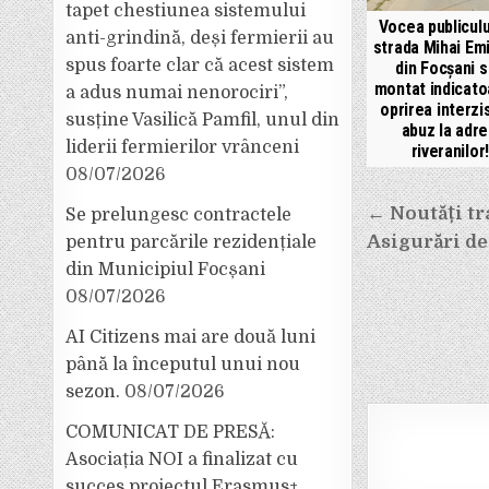
tapet chestiunea sistemului
Vocea publiculu
anti-grindină, deși fermierii au
strada Mihai Em
spus foarte clar că acest sistem
din Focșani s
montat indicato
a adus numai nenorociri”,
oprirea interzi
susține Vasilică Pamfil, unul din
abuz la adr
liderii fermierilor vrânceni
riveranilor!
08/07/2026
Navigar
← Noutăți t
Se prelungesc contractele
Asigurări de
pentru parcările rezidențiale
în
din Municipiul Focșani
articole
08/07/2026
AI Citizens mai are două luni
până la începutul unui nou
sezon.
08/07/2026
COMUNICAT DE PRESĂ:
Asociația NOI a finalizat cu
succes proiectul Erasmus+