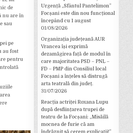
Urgență „Sfântul Pantelimon”
mic de
Focșani este din nou funcțional
ă nu are în
începând cu 1 august
le sau
01/08/2026
Organizația județeană AUR
pei pe
Vrancea își exprimă
u au fost
dezamăgirea față de modul în
are pentru
care majoritatea PSD – PNL –
ontrolată
FD – PMP din Consiliul local
Focșani a înțeles să distrugă
arta teatrală din județ.
uziile
31/07/2026
marea
Reacția actriței Roxana Lupu
iere
după desființarea trupei de
teatru de la Focșani: „Misăilă
mocnea de furie că am
îndrăznit să cerem explicații!”