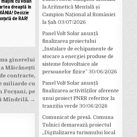
 mașini cu volan
artea dreaptă în
la Aritmetică Mentală și
ÂNIA! Decizie
Campion Național al României
unțată de RAR!
la Șah
03/07/2026
Panel Volt Solar anunță
finalizarea proiectului
„Instalare de echipamente de
stocare a energiei produse de
ma ginerelui
sisteme fotovoltaice ale
la Măicănești
persoanelor fizice”
30/06/2026
de contracte,
Panel Volt Solar anunță
e miliarde cu
finalizarea activităților aferente
n Focșani, pe
unui proiect PNRR referitor la
i Mîndrilă. →
tranziția verde
30/06/2026
Comunicat de presă. Comuna
Tulnici demarează proiectul
„Digitalizarea turismului local