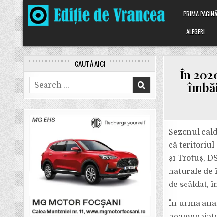
Skip
PRIMA PAGIN
to
content
ALEGERI
CAUTĂ AICI
În 2020
Search
îmbăi
for:
Sezonul cald
că teritoriul
şi Trotuş, DS
naturale de 
de scăldat, 
În urma anali
neamenajate d