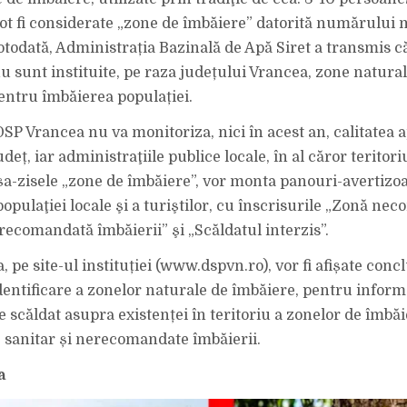
INFORMĂRII
PUBLICULUI!
ot fi considerate „zone de îmbăiere” datorită numărului 
Totodată, Administrația Bazinală de Apă Siret a transmis c
nu sunt instituite, pe raza județului Vrancea, zone natura
ntru îmbăierea populației.
SP Vrancea nu va monitoriza, nici în acest an, calitatea a
udeț, iar administraţiile publice locale, în al căror teritori
a-zisele „zone de îmbăiere”, vor monta panouri-avertizo
pulaţiei locale şi a turiştilor, cu înscrisurile „Zonă nec
recomandată îmbăierii” şi „Scăldatul interzis”.
pe site-ul instituției (www.dspvn.ro), vor fi afișate concl
identificare a zonelor naturale de îmbăiere, pentru infor
e scăldat asupra existenței în teritoriu a zonelor de îmbă
 sanitar și nerecomandate îmbăierii.
a