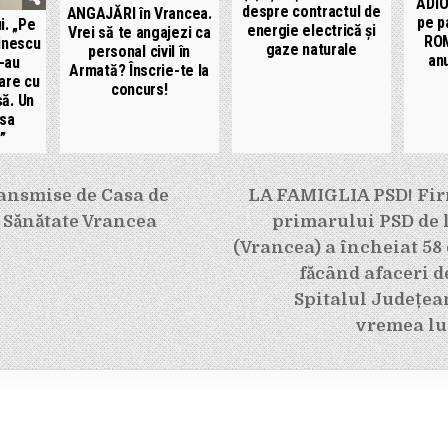
ADIO
despre contractul de
ANGAJĂRI în Vrancea.
pe p
i. „Pe
energie electrică și
Vrei să te angajezi ca
ROM
inescu
gaze naturale
personal civil în
an
-au
Armată? Înscrie-te la
are cu
concurs!
să. Un
esa
”
e
ransmise de Casa de
LA FAMIGLIA PSD! Fir
 Sănătate Vrancea
primarului PSD de 
(Vrancea) a încheiat 58 
făcând afaceri d
Spitalul Județea
vremea lu