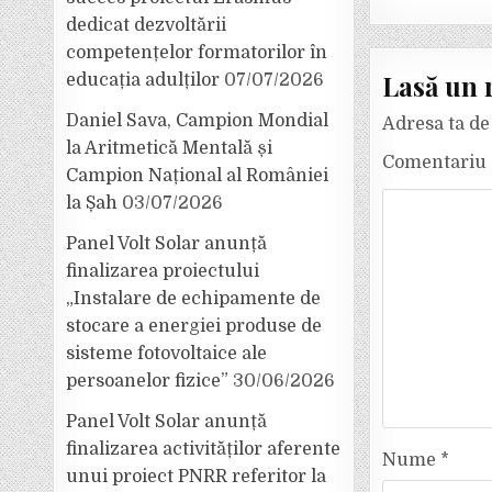
dedicat dezvoltării
competențelor formatorilor în
Lasă un 
educația adulților
07/07/2026
Daniel Sava, Campion Mondial
Adresa ta de 
la Aritmetică Mentală și
Comentariu
Campion Național al României
la Șah
03/07/2026
Panel Volt Solar anunță
finalizarea proiectului
„Instalare de echipamente de
stocare a energiei produse de
sisteme fotovoltaice ale
persoanelor fizice”
30/06/2026
Panel Volt Solar anunță
finalizarea activităților aferente
Nume
*
unui proiect PNRR referitor la