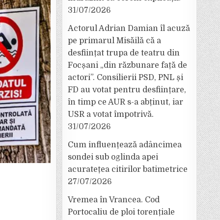
31/07/2026
Actorul Adrian Damian îl acuză
pe primarul Misăilă că a
desființat trupa de teatru din
Focșani „din răzbunare față de
actori”. Consilierii PSD, PNL și
FD au votat pentru desființare,
în timp ce AUR s-a abținut, iar
USR a votat împotrivă.
31/07/2026
Cum influențează adâncimea
sondei sub oglinda apei
acuratețea citirilor batimetrice
27/07/2026
Vremea în Vrancea. Cod
Portocaliu de ploi torențiale