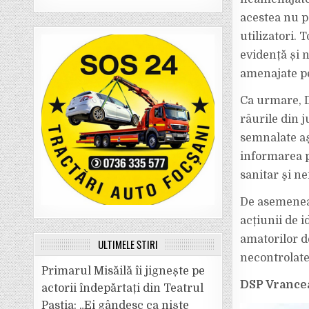
acestea nu p
utilizatori. 
evidență și 
amenajate pe
Ca urmare, D
râurile din j
semnalate aș
informarea po
sanitar şi ne
De asemenea, 
acțiunii de 
amatorilor d
ULTIMELE ȘTIRI
necontrolate
Primarul Misăilă îi jignește pe
DSP Vrance
actorii îndepărtați din Teatrul
Pastia: „Ei gândesc ca niște