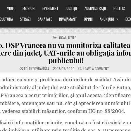
Ă
VIDEO
EMISIUNI
EVENIMENT
JUSTIȚIE
ADMINISTRAȚIE
POLITIC
CULTURĂ
STRĂZI
SĂNĂTATE
ÎNVĂȚĂMÂNT
OPINII
ANUNȚURI
EXE
POSTED
LOCAL
,
UTILE
IN
, DSP Vrancea nu va monitoriza calitatea
ere din județ. UAT-urile au obligația info
publicului!
ON
EDITIEDEVRANCEA
18/05/2020
LEAVE A COMMENT
ÎN
2020,
DSP
 aduce cu sine și problema doritorilor de scăldat. Avându
VRANCEA
NU
 administrativ al județului este străbătut de râurile Putna,
VA
MONITORIZA
P Vrancea a cerut primăriilor, și anul acesta, identificar
CALITATEA
APEI
îmbăiere, amenajate sau nu, cât și aprecierea numărului
DE
ÎMBĂIERE
DIN
în vederea stabilirii măsurilor, conform HG nr. 88/2004.
JUDEȚ.
UAT-
URILE
zării informațiilor primite, concluzia a fost că există zo
AU
OBLIGAȚIA
e îmbăiere, utilizate prin tradiţie de cca. 8-10 persoane/ 