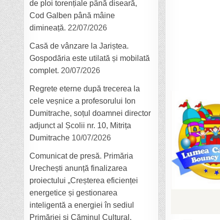
de ploi torențiale până diseară,
Cod Galben până mâine
dimineață.
22/07/2026
Casă de vânzare la Jariștea.
Gospodăria este utilată și mobilată
complet.
20/07/2026
Regrete eterne după trecerea la
cele veșnice a profesorului Ion
Dumitrache, soțul doamnei director
adjunct al Școlii nr. 10, Mitrița
Dumitrache
10/07/2026
Comunicat de presă. Primăria
Urechești anunță finalizarea
proiectului „Creșterea eficienței
energetice și gestionarea
inteligentă a energiei în sediul
Primăriei și Căminul Cultural,