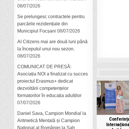
08/07/2026
Se prelungesc contractele pentru
parcările rezidențiale din
Municipiul Focșani
08/07/2026
AI Citizens mai are două luni până
la începutul unui nou sezon.
08/07/2026
COMUNICAT DE PRESĂ:
Asociația NOI a finalizat cu succes
proiectul Erasmus+ dedicat
dezvoltării competențelor
formatorilor în educația adulților
07/07/2026
Daniel Sava, Campion Mondial la
Conferinț
Aritmetică Mentală și Campion
Internaționa
Național al României la Șah