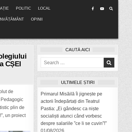
AȚIE
POLITIC
LOCAL
ÎNVĂȚĂMÂNT
OPINII
CAUTĂ AICI
legiului
Search
la CȘEI
for:
ULTIMELE ȘTIRI
NĂ
M
plut de
Primarul Misăilă îi jignește pe
l Pedagogic
actorii îndepărtați din Teatrul
ETE
stic plin de
ULUI
Pastia: „Ei gândesc ca niște
GIC
”, un proiect
socialiști atunci când vorbesc
E,
despre salariile ”ce li se cuvin”!”
RE
01/08/2026