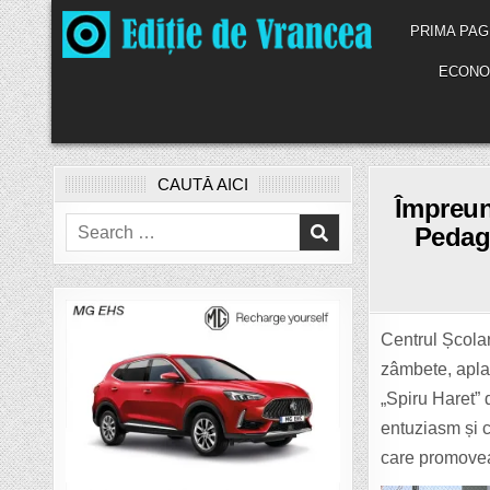
Skip
PRIMA PAG
to
content
ECONO
CAUTĂ AICI
Împreun
Search
Pedago
for:
Centrul Școla
zâmbete, apla
„Spiru Haret” 
entuziasm și c
care promoveaz