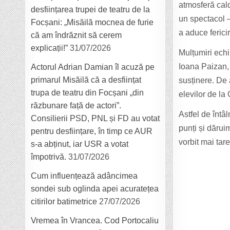
atmosferă cald
desființarea trupei de teatru de la
un spectacol –
Focșani: „Misăilă mocnea de furie
a aduce fericir
că am îndrăznit să cerem
explicații!”
31/07/2026
Mulțumiri ech
Ioana Paizan,
Actorul Adrian Damian îl acuză pe
primarul Misăilă că a desființat
susținere. De 
trupa de teatru din Focșani „din
elevilor de la
răzbunare față de actori”.
Astfel de întâ
Consilierii PSD, PNL și FD au votat
punți și dărui
pentru desființare, în timp ce AUR
vorbit mai tar
s-a abținut, iar USR a votat
împotrivă.
31/07/2026
Cum influențează adâncimea
sondei sub oglinda apei acuratețea
citirilor batimetrice
27/07/2026
Vremea în Vrancea. Cod Portocaliu