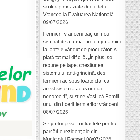
școlile gimnaziale din județul
Vrancea la Evaluarea Națională
09/07/2026
Fermierii vrânceni trag un nou
semnal de alarmă: prețuri prea mici
la laptele vândut de producători și
piață tot mai dificilă. „În plus, se
repune pe tapet chestiunea
sistemului anti-grindină, deși
fermierii au spus foarte clar că
acest sistem a adus numai
nenorociri”, susține Vasilică Pamfil,
unul din liderii fermierilor vrânceni
08/07/2026
Se prelungesc contractele pentru
parcările rezidențiale din
Municipiul Focșani
08/07/2026