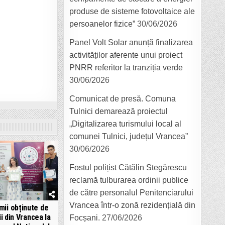
produse de sisteme fotovoltaice ale
persoanelor fizice”
30/06/2026
Panel Volt Solar anunță finalizarea
activităților aferente unui proiect
PNRR referitor la tranziția verde
30/06/2026
Comunicat de presă. Comuna
Tulnici demarează proiectul
„Digitalizarea turismului local al
comunei Tulnici, județul Vrancea”
30/06/2026
Fostul polițist Cătălin Stegărescu
reclamă tulburarea ordinii publice
de către personalul Penitenciarului
Vrancea într-o zonă rezidențială din
mii obținute de
ii din Vrancea la
Focșani.
27/06/2026