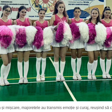
m și mișcare, majoretele au transmis emoție și curaj, reușind să 