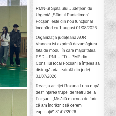
E
RMN-ul Spitalului Județean de
A”
Urgență „Sfântul Pantelimon”
I
Focșani este din nou funcțional
începând cu 1 august
01/08/2026
Organizația județeană AUR
Vrancea își exprimă dezamăgirea
față de modul în care majoritatea
PSD – PNL – FD – PMP din
Consiliul local Focșani a înțeles să
distrugă arta teatrală din județ.
31/07/2026
Reacția actriței Roxana Lupu după
desființarea trupei de teatru de la
Focșani: „Misăilă mocnea de furie
că am îndrăznit să cerem
explicații!”
31/07/2026