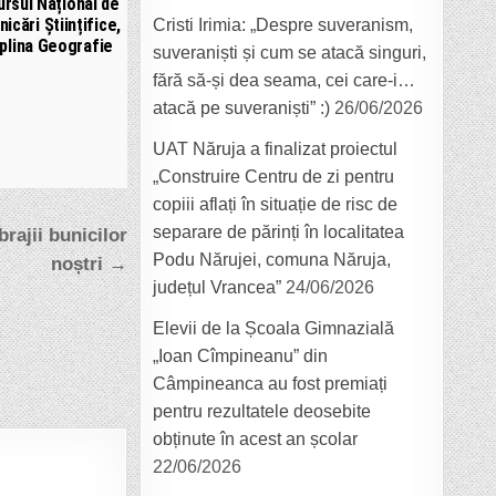
rsul Național de
icări Științifice,
Cristi Irimia: „Despre suveranism,
iplina Geografie
suveraniști și cum se atacă singuri,
fără să-și dea seama, cei care-i…
atacă pe suveraniști” :)
26/06/2026
UAT Năruja a finalizat proiectul
„Construire Centru de zi pentru
copiii aflați în situație de risc de
separare de părinți în localitatea
brajii bunicilor
Podu Nărujei, comuna Năruja,
noștri →
județul Vrancea”
24/06/2026
Elevii de la Școala Gimnazială
„Ioan Cîmpineanu” din
Câmpineanca au fost premiați
pentru rezultatele deosebite
obținute în acest an școlar
22/06/2026