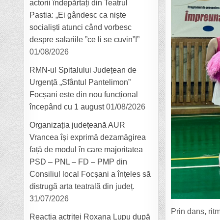
actorii îndepărtați din Teatrul
Pastia: „Ei gândesc ca niște
socialiști atunci când vorbesc
despre salariile ”ce li se cuvin”!”
01/08/2026
RMN-ul Spitalului Județean de
Urgență „Sfântul Pantelimon”
Focșani este din nou funcțional
începând cu 1 august
01/08/2026
Organizația județeană AUR
Vrancea își exprimă dezamăgirea
față de modul în care majoritatea
PSD – PNL – FD – PMP din
Consiliul local Focșani a înțeles să
distrugă arta teatrală din județ.
31/07/2026
Prin dans, rit
Reacția actriței Roxana Lupu după