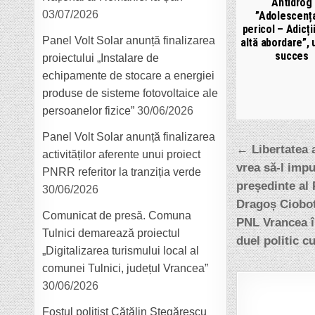
Antidrog
03/07/2026
”Adolescența
pericol – Adicți
Panel Volt Solar anunță finalizarea
altă abordare”, 
succes
proiectului „Instalare de
echipamente de stocare a energiei
produse de sisteme fotovoltaice ale
persoanelor fizice”
30/06/2026
Panel Volt Solar anunță finalizarea
Navigar
← Libertatea 
activităților aferente unui proiect
în
vrea să-l imp
PNRR referitor la tranziția verde
articole
președinte al 
30/06/2026
Dragoș Ciobot
Comunicat de presă. Comuna
PNL Vrancea î
Tulnici demarează proiectul
duel politic c
„Digitalizarea turismului local al
comunei Tulnici, județul Vrancea”
30/06/2026
Fostul polițist Cătălin Stegărescu