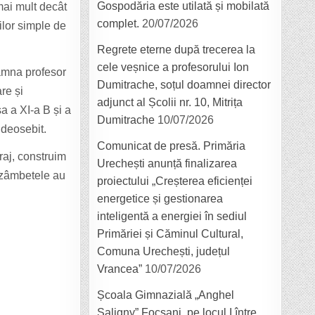
Gospodăria este utilată și mobilată
mai mult decât
complet.
20/07/2026
ilor simple de
Regrete eterne după trecerea la
cele veșnice a profesorului Ion
amna profesor
Dumitrache, soțul doamnei director
re și
adjunct al Școlii nr. 10, Mitrița
a a XI-a B și a
Dumitrache
10/07/2026
 deosebit.
Comunicat de presă. Primăria
raj, construim
Urechești anunță finalizarea
e zâmbetele au
proiectului „Creșterea eficienței
energetice și gestionarea
inteligentă a energiei în sediul
Primăriei și Căminul Cultural,
Comuna Urechești, județul
Vrancea”
10/07/2026
Școala Gimnazială „Anghel
Saligny” Focșani, pe locul I între