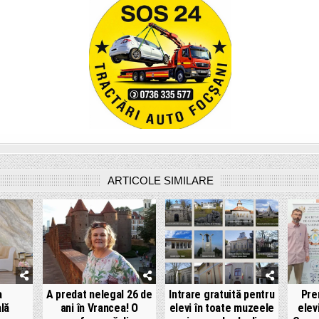
ARTICOLE SIMILARE
a
A predat nelegal 26 de
Intrare gratuită pentru
Pre
lă
ani în Vrancea! O
elevi în toate muzeele
elev