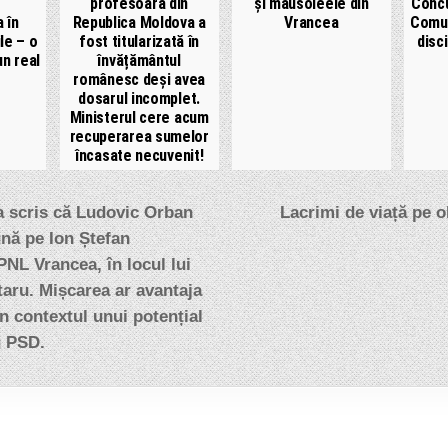
profesoară din
și mausoleele din
Concu
 în
Republica Moldova a
Vrancea
Comun
ile – o
fost titularizată în
disc
un real
învățământul
românesc deși avea
dosarul incomplet.
Ministerul cere acum
recuperarea sumelor
încasate necuvenit!
e
a scris că Ludovic Orban
Lacrimi de viață pe o
ună pe Ion Ștefan
PNL Vrancea, în locul lui
aru. Mișcarea ar avantaja
n contextul unui potențial
u PSD.