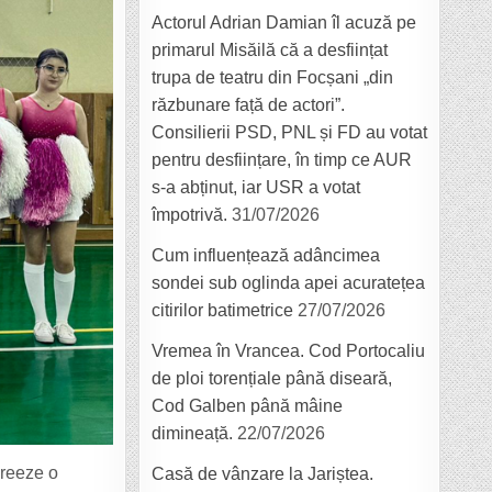
Actorul Adrian Damian îl acuză pe
primarul Misăilă că a desființat
trupa de teatru din Focșani „din
răzbunare față de actori”.
Consilierii PSD, PNL și FD au votat
pentru desființare, în timp ce AUR
s-a abținut, iar USR a votat
împotrivă.
31/07/2026
Cum influențează adâncimea
sondei sub oglinda apei acuratețea
citirilor batimetrice
27/07/2026
Vremea în Vrancea. Cod Portocaliu
de ploi torențiale până diseară,
Cod Galben până mâine
dimineață.
22/07/2026
creeze o
Casă de vânzare la Jariștea.