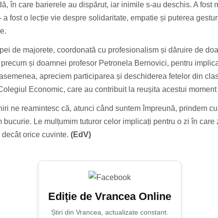
ă, în care barierele au dispărut, iar inimile s-au deschis. A fost 
 a fost o lecție vie despre solidaritate, empatie și puterea gestur
e.
ipei de majorete, coordonată cu profesionalism și dăruire de do
 precum și doamnei profesor Petronela Bernovici, pentru implica
asemenea, apreciem participarea și deschiderea fetelor din clas
 Colegiul Economic, care au contribuit la reușita acestui moment
lniri ne reamintesc că, atunci când suntem împreună, prindem cu
m bucurie. Le mulțumim tuturor celor implicați pentru o zi în car
e decât orice cuvinte.
(EdV)
Ediție de Vrancea Online
Știri din Vrancea, actualizate constant.