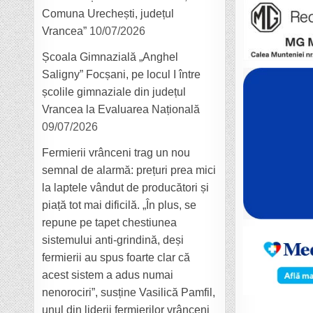
Comuna Urechești, județul
Vrancea”
10/07/2026
Școala Gimnazială „Anghel
Saligny” Focșani, pe locul I între
școlile gimnaziale din județul
Vrancea la Evaluarea Națională
09/07/2026
Fermierii vrânceni trag un nou
semnal de alarmă: prețuri prea mici
la laptele vândut de producători și
piață tot mai dificilă. „În plus, se
repune pe tapet chestiunea
sistemului anti-grindină, deși
fermierii au spus foarte clar că
acest sistem a adus numai
nenorociri”, susține Vasilică Pamfil,
unul din liderii fermierilor vrânceni