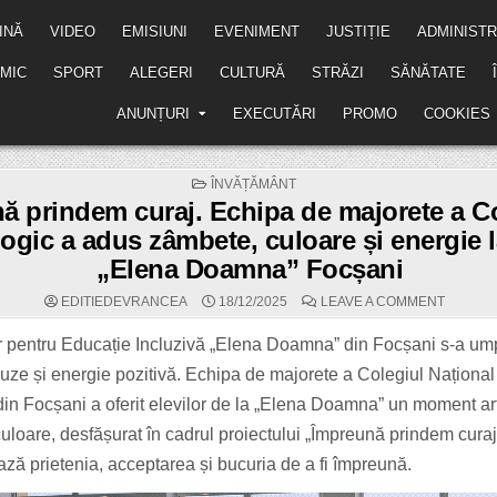
INĂ
VIDEO
EMISIUNI
EVENIMENT
JUSTIȚIE
ADMINISTR
MIC
SPORT
ALEGERI
CULTURĂ
STRĂZI
SĂNĂTATE
ANUNȚURI
EXECUTĂRI
PROMO
COOKIES
POSTED
ÎNVĂȚĂMÂNT
IN
ă prindem curaj. Echipa de majorete a Co
gic a adus zâmbete, culoare și energie 
„Elena Doamna” Focșani
ON
EDITIEDEVRANCEA
18/12/2025
LEAVE A COMMENT
ÎMPREU
PRINDE
CURAJ.
r pentru Educație Incluzivă „Elena Doamna” din Focșani s-a um
ECHIPA
DE
uze și energie pozitivă. Echipa de majorete a Colegiul Naționa
MAJOR
A
din Focșani a oferit elevilor de la „Elena Doamna” un moment arti
COLEGI
PEDAGO
uloare, desfășurat în cadrul proiectului „Împreună prindem curaj!
A
ADUS
ZÂMBET
ă prietenia, acceptarea și bucuria de a fi împreună.
CULOA
ȘI