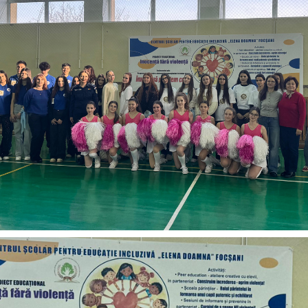
ENERGI
LA
CȘEI
„ELENA
DOAMN
FOCȘAN