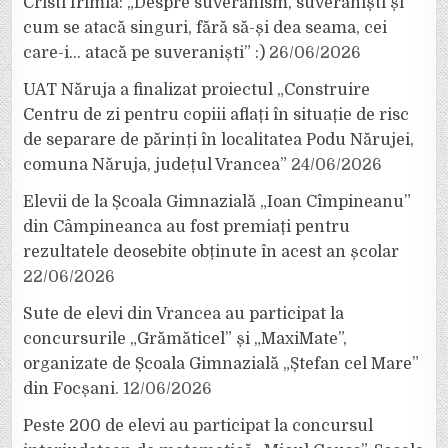
Cristi Irimia: „Despre suveranism, suveraniști și
cum se atacă singuri, fără să-și dea seama, cei
care-i… atacă pe suveraniști” :)
26/06/2026
UAT Năruja a finalizat proiectul „Construire
Centru de zi pentru copiii aflați în situație de risc
de separare de părinți în localitatea Podu Nărujei,
comuna Năruja, județul Vrancea”
24/06/2026
Elevii de la Școala Gimnazială „Ioan Cîmpineanu”
din Câmpineanca au fost premiați pentru
rezultatele deosebite obținute în acest an școlar
22/06/2026
Sute de elevi din Vrancea au participat la
concursurile „Grămăticel” și „MaxiMate”,
organizate de Școala Gimnazială „Ștefan cel Mare”
din Focșani.
12/06/2026
Peste 200 de elevi au participat la concursul