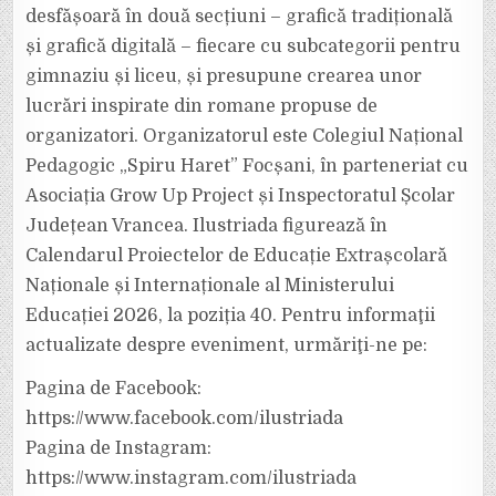
desfășoară în două secțiuni – grafică tradițională
și grafică digitală – fiecare cu subcategorii pentru
gimnaziu și liceu, și presupune crearea unor
lucrări inspirate din romane propuse de
organizatori. Organizatorul este Colegiul Național
Pedagogic „Spiru Haret” Focșani, în parteneriat cu
Asociația Grow Up Project și Inspectoratul Școlar
Județean Vrancea. Ilustriada figurează în
Calendarul Proiectelor de Educație Extrașcolară
Naționale și Internaționale al Ministerului
Educației 2026, la poziția 40. Pentru informaţii
actualizate despre eveniment, urmăriţi-ne pe:
Pagina de Facebook:
https://www.facebook.com/ilustriada
Pagina de Instagram:
https://www.instagram.com/ilustriada