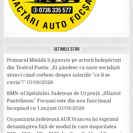
ULTIMELE ȘTIRI
Primarul Misăilă îi jignește pe actorii îndepărtați
din Teatrul Pastia: „Ei gândesc ca niște socialiști
atunci când vorbesc despre salariile ”ce li se
cuvin”!”
01/08/2026
RMN-ul Spitalului Județean de Urgență „Sfântul
Pantelimon” Focșani este din nou funcțional
începând cu 1 august
01/08/2026
Organizația județeană AUR Vrancea își exprimă
dezamăgirea față de modul în care majoritatea