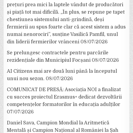
prețuri prea mici la laptele vândut de producători
și piață tot mai dificilă. „În plus, se repune pe tapet
chestiunea sistemului anti-grindină, deși
fermierii au spus foarte clar că acest sistem a adus
numai nenorociri”, susține Vasilică Pamfil, unul
din liderii fermierilor vrânceni
08/07/2026
Se prelungesc contractele pentru parcările
rezidențiale din Municipiul Focșani
08/07/2026
AI Citizens mai are două luni până la începutul
unui nou sezon.
08/07/2026
COMUNICAT DE PRESĂ: Asociația NOI a finalizat
cu succes proiectul Erasmus+ dedicat dezvoltării
competențelor formatorilor în educația adulților
07/07/2026
Daniel Sava, Campion Mondial la Aritmetică
Mentală și Campion Național al României la Șah