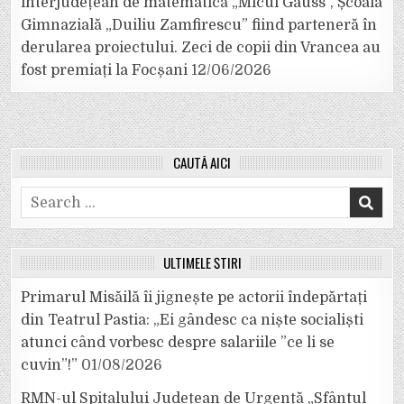
interjudețean de matematică „Micul Gauss”, Școala
Gimnazială „Duiliu Zamfirescu” fiind parteneră în
derularea proiectului. Zeci de copii din Vrancea au
fost premiați la Focșani
12/06/2026
CAUTĂ AICI
Search
for:
ULTIMELE ȘTIRI
Primarul Misăilă îi jignește pe actorii îndepărtați
din Teatrul Pastia: „Ei gândesc ca niște socialiști
atunci când vorbesc despre salariile ”ce li se
cuvin”!”
01/08/2026
RMN-ul Spitalului Județean de Urgență „Sfântul