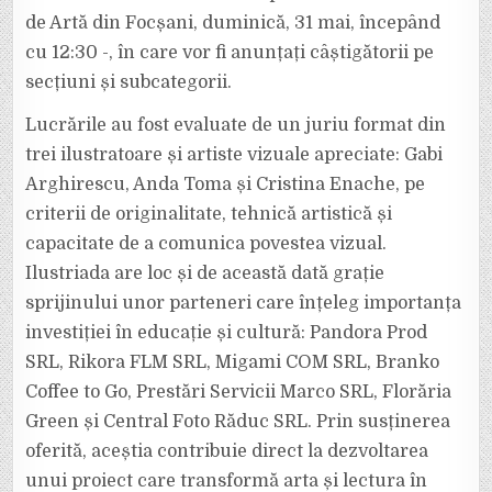
de Artă din Focșani, duminică, 31 mai, începând
cu 12:30 -, în care vor fi anunțați câștigătorii pe
secțiuni și subcategorii.
Lucrările au fost evaluate de un juriu format din
trei ilustratoare și artiste vizuale apreciate: Gabi
Arghirescu, Anda Toma și Cristina Enache, pe
criterii de originalitate, tehnică artistică și
capacitate de a comunica povestea vizual.
Ilustriada are loc și de această dată grație
sprijinului unor parteneri care înțeleg importanța
investiției în educație și cultură: Pandora Prod
SRL, Rikora FLM SRL, Migami COM SRL, Branko
Coffee to Go, Prestări Servicii Marco SRL, Florăria
Green și Central Foto Răduc SRL. Prin susținerea
oferită, aceștia contribuie direct la dezvoltarea
unui proiect care transformă arta și lectura în