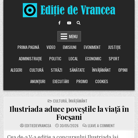
Skip
to
content
MENU
PRIMA PAGINĂ
VIDEO
EMISIUNI
EVENIMENT
JUSTIȚIE
ADMINISTRAȚIE
POLITIC
LOCAL
ECONOMIC
SPORT
ALEGERI
CULTURĂ
STRĂZI
SĂNĂTATE
ÎNVĂȚĂMÂNT
OPINII
ANUNȚURI
EXECUTĂRI
PROMO
COOKIES
POSTED
CULTURĂ
,
ÎNVĂȚĂMÂNT
IN
Ilustriada aduce poveștile la viață în
Focșani
ON
EDITIEDEVRANCEA
30/05/2026
LEAVE A COMMENT
ILUSTRIADA
ADUCE
POVEȘTILE
Cea de-a V-a ediție a concursului Ilustriada își