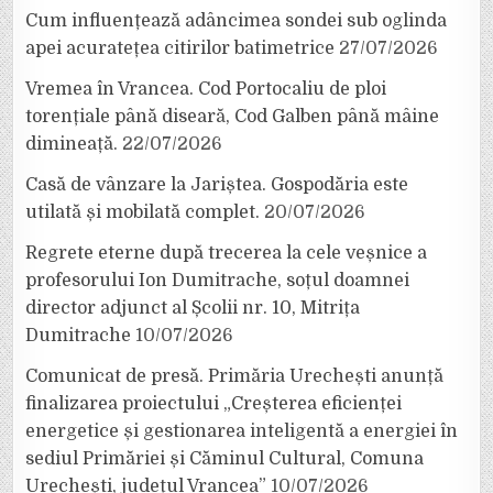
Cum influențează adâncimea sondei sub oglinda
apei acuratețea citirilor batimetrice
27/07/2026
Vremea în Vrancea. Cod Portocaliu de ploi
torențiale până diseară, Cod Galben până mâine
dimineață.
22/07/2026
Casă de vânzare la Jariștea. Gospodăria este
utilată și mobilată complet.
20/07/2026
Regrete eterne după trecerea la cele veșnice a
profesorului Ion Dumitrache, soțul doamnei
director adjunct al Școlii nr. 10, Mitrița
Dumitrache
10/07/2026
Comunicat de presă. Primăria Urechești anunță
finalizarea proiectului „Creșterea eficienței
energetice și gestionarea inteligentă a energiei în
sediul Primăriei și Căminul Cultural, Comuna
Urechești, județul Vrancea”
10/07/2026