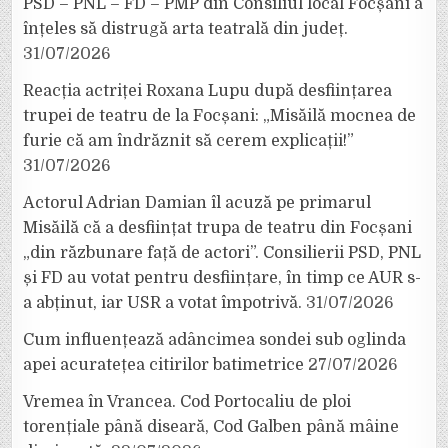
PSD – PNL – FD – PMP din Consiliul local Focșani a
înțeles să distrugă arta teatrală din județ.
31/07/2026
Reacția actriței Roxana Lupu după desființarea
trupei de teatru de la Focșani: „Misăilă mocnea de
furie că am îndrăznit să cerem explicații!”
31/07/2026
Actorul Adrian Damian îl acuză pe primarul
Misăilă că a desființat trupa de teatru din Focșani
„din răzbunare față de actori”. Consilierii PSD, PNL
și FD au votat pentru desființare, în timp ce AUR s-
a abținut, iar USR a votat împotrivă.
31/07/2026
Cum influențează adâncimea sondei sub oglinda
apei acuratețea citirilor batimetrice
27/07/2026
Vremea în Vrancea. Cod Portocaliu de ploi
torențiale până diseară, Cod Galben până mâine