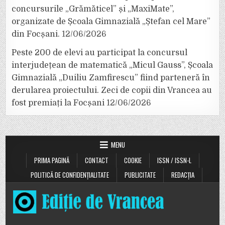
concursurile „Grămăticel” și „MaxiMate”,
organizate de Școala Gimnazială „Ștefan cel Mare”
din Focșani.
12/06/2026
Peste 200 de elevi au participat la concursul
interjudețean de matematică „Micul Gauss”, Școala
Gimnazială „Duiliu Zamfirescu” fiind parteneră în
derularea proiectului. Zeci de copii din Vrancea au
fost premiați la Focșani
12/06/2026
MENU
PRIMA PAGINĂ
CONTACT
COOKIE
ISSN / ISSN-L
POLITICĂ DE CONFIDENȚIALITATE
PUBLICITATE
REDACȚIA