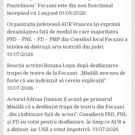
Pantelimon” Focșani este din nou funcțional
începând cu 1 august
01/08/2026
Organizația județeană AUR Vrancea își exprimă
dezamăgirea față de modul în care majoritatea
PSD – PNL – FD – PMP din Consiliul local Focșani a
înțeles să distrugă arta teatrală din județ.
31/07/2026
Reacția actriței Roxana Lupu după desființarea
trupei de teatru de la Focșani: „Misăilă mocnea de
furie că am îndrăznit să cerem explicații!”
31/07/2026
Actorul Adrian Damian îl acuză pe primarul
Misăilă că a desființat trupa de teatru din Focșani
„din răzbunare față de actori”. Consilierii PSD, PNL
și FD au votat pentru desființare, în timp ce AUR s-
a abținut, iar USR a votat împotrivă.
31/07/2026