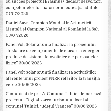
cu succes proiectul Erasmus+ dedicat dezvoltării
competențelor formatorilor în educația adulților
07/07/2026
Daniel Sava, Campion Mondial la Aritmetică
Mentală și Campion Național al României la Șah
03/07/2026
Panel Volt Solar anunță finalizarea proiectului
„Instalare de echipamente de stocare a energiei
produse de sisteme fotovoltaice ale persoanelor
fizice”
30/06/2026
Panel Volt Solar anunță finalizarea activităților
aferente unui proiect PNRR referitor la tranziția
verde
30/06/2026
Comunicat de presă. Comuna Tulnici demarează
proiectul „Digitalizarea turismului local al
comunei Tulnici, județul Vrancea”
30/06/2026