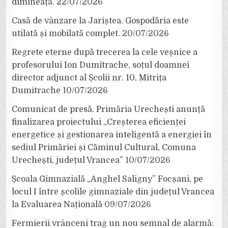
dimineață.
22/07/2026
Casă de vânzare la Jariștea. Gospodăria este
utilată și mobilată complet.
20/07/2026
Regrete eterne după trecerea la cele veșnice a
profesorului Ion Dumitrache, soțul doamnei
director adjunct al Școlii nr. 10, Mitrița
Dumitrache
10/07/2026
Comunicat de presă. Primăria Urechești anunță
finalizarea proiectului „Creșterea eficienței
energetice și gestionarea inteligentă a energiei în
sediul Primăriei și Căminul Cultural, Comuna
Urechești, județul Vrancea”
10/07/2026
Școala Gimnazială „Anghel Saligny” Focșani, pe
locul I între școlile gimnaziale din județul Vrancea
la Evaluarea Națională
09/07/2026
Fermierii vrânceni trag un nou semnal de alarmă: