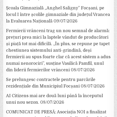
Școala Gimnazială „Anghel Saligny” Focșani, pe
locul I între școlile gimnaziale din județul Vrancea
la Evaluarea Națională
09/07/2026
Fermierii vrânceni trag un nou semnal de alarmă:
prețuri prea mici la laptele vândut de producători
și piață tot mai dificilă. „În plus, se repune pe tapet
chestiunea sistemului anti-grindină, deși
fermierii au spus foarte clar că acest sistem a adus
numai nenorociri”, susține Vasilică Pamfil, unul
din liderii fermierilor vrânceni
08/07/2026
Se prelungesc contractele pentru parcările
rezidențiale din Municipiul Focșani
08/07/2026
AI Citizens mai are două luni până la începutul
unui nou sezon.
08/07/2026
COMUNICAT DE PRESĂ: Asociația NOI a finalizat