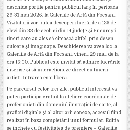
LA
VIAȚĂ
deschide porțile pentru publicul larg în perioada
ÎN
FOCȘANI
29-31 mai 2026, la Galeriile de Artă din Focșani.
Vizitatorii vor putea descoperi lucrările a 125 de
elevi din 33 de școli și din 14 județe și București –
tineri care au ales să citească altfel: prin desen,
culoare și imaginație. Deschiderea va avea loc la
Galeriile de Artă din Focșani, vineri, 29 mai, de la
ora 16:00. Publicul este invitat să admire lucrările
înscrise și să interacționeze direct cu tinerii
artiști. Intrarea este liberă.
Pe parcursul celor trei zile, publicul interesat va
putea participa gratuit la ateliere coordonate de
profesioniști din domeniul ilustrației de carte, al
graficii digitale și al altor arii conexe, accesul fiind
realizat în baza completării unui formular. Ediția
se încheie cu festivitatea de premiere – Galeriile