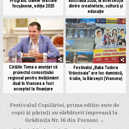
Program. Galele teatrale
Ilustriada 2026, la intersecția
focșănene, ediția 2025
dintre creativitate, cultură și
educație
Cătălin Toma a anunțat că
Festivalul „Baba Tudora
proiectul consorțiului
Vrâncioaia” are loc duminică,
regional pentru învățământ
6 iulie, la Bârsești (Vrancea)
dual în Vrancea a fost
acceptat la finanțare
Navigare
Festivalul Copilăriei, prima ediție: sute de
în
copii și părinți au sărbătorit împreună la
articole
Grădinița Nr. 16 din Focșani →