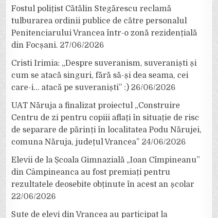
Fostul polițist Cătălin Stegărescu reclamă
tulburarea ordinii publice de către personalul
Penitenciarului Vrancea într-o zonă rezidențială
din Focșani.
27/06/2026
Cristi Irimia: „Despre suveranism, suveraniști și
cum se atacă singuri, fără să-și dea seama, cei
care-i… atacă pe suveraniști” :)
26/06/2026
UAT Năruja a finalizat proiectul „Construire
Centru de zi pentru copiii aflați în situație de risc
de separare de părinți în localitatea Podu Nărujei,
comuna Năruja, județul Vrancea”
24/06/2026
Elevii de la Școala Gimnazială „Ioan Cîmpineanu”
din Câmpineanca au fost premiați pentru
rezultatele deosebite obținute în acest an școlar
22/06/2026
Sute de elevi din Vrancea au participat la