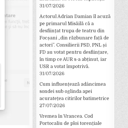
31/07/2026
Actorul Adrian Damian îl acuză
pe primarul Misăilă că a
desființat trupa de teatru din
Focșani „din răzbunare față de
actori”. Consilierii PSD, PNL și
FD au votat pentru desființare,
în timp ce AUR s-a abținut, iar
USR a votat împotrivă.
31/07/2026
Cum influențează adâncimea
sondei sub oglinda apei
acuratețea citirilor batimetrice
27/07/2026
Vremea în Vrancea. Cod
Portocaliu de ploi torențiale