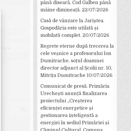
până diseară, Cod Galben până
mâine dimineață.
22/07/2026
Casă de vânzare la Jariștea.
Gospodăria este utilată și
mobilată complet.
20/07/2026
Regrete eterne după trecerea la
cele veșnice a profesorului Ion
Dumitrache, soțul doamnei
director adjunct al Școlii nr. 10,
Mitrița Dumitrache
10/07/2026
Comunicat de presă. Primăria
Urechești anunță finalizarea
proiectului „Creșterea
eficienței energetice și
gestionarea inteligentă a
energiei în sediul Primăriei și
Căminul Cultural, Comuna