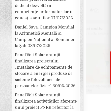
dedicat dezvoltării
competențelor formatorilor în
educația adulților
07/07/2026
Daniel Sava, Campion Mondial
la Aritmetică Mentală și
Campion Național al României
la Șah
03/07/2026
Panel Volt Solar anunță
finalizarea proiectului
„Instalare de echipamente de
stocare a energiei produse de
sisteme fotovoltaice ale
persoanelor fizice”
30/06/2026
Panel Volt Solar anunță
finalizarea activităților aferente
unui proiect PNRR referitor la