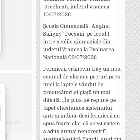
Urechești, județul Vrancea”
10/07/2026
Școala Gimnazială „Anghel
Saligny” Focșani, pe locul I
între școlile gimnaziale din
județul Vrancea la Evaluarea
Națională
09/07/2026
Fermierii vrânceni trag un nou
semnal de alarmă: prețuri prea
mici la laptele vândut de
producători și piață tot mai
dificilă. „În plus, se repune pe
tapet chestiunea sistemului
anti-grindină, deși fermierii au
spus foarte clar că acest sistem
a adus numai nenorociri”,
susține Vasilică Pamfil, unul din