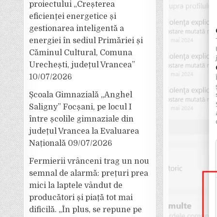
proiectului „Creșterea
eficienței energetice și
gestionarea inteligentă a
energiei în sediul Primăriei și
Căminul Cultural, Comuna
Urechești, județul Vrancea”
10/07/2026
Școala Gimnazială „Anghel
Saligny” Focșani, pe locul I
între școlile gimnaziale din
județul Vrancea la Evaluarea
Națională
09/07/2026
Fermierii vrânceni trag un nou
semnal de alarmă: prețuri prea
mici la laptele vândut de
producători și piață tot mai
dificilă. „În plus, se repune pe