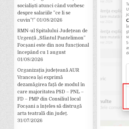
socialiști atunci când vorbesc
despre salariile ”ce li se
cuvin”!”
01/08/2026
RMN-ul Spitalului Județean de
Urgență „Sfântul Pantelimon”
Focșani este din nou funcțional
începând cu 1 august
01/08/2026
Organizația județeană AUR
Vrancea își exprimă
dezamăgirea față de modul în
care majoritatea PSD – PNL –
FD – PMP din Consiliul local
Focșani a înțeles să distrugă
arta teatrală din județ.
31/07/2026