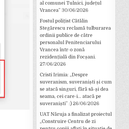
al comunei Tulnici, județul
Vrancea”
30/06/2026
Fostul polițist Cătălin
Stegărescu reclamă tulburarea
ordinii publice de către
personalul Penitenciarului
Vrancea într-o zonă
rezidențială din Focșani.
27/06/2026
Cristi Irimia: „Despre
suveranism, suveraniști și cum
se atacă singuri, fără să-și dea
seama, cei care-i… atacă pe
suveraniști” :)
26/06/2026
UAT Năruja a finalizat proiectul
„Construire Centru de zi
pentru copiii aflați în situație de