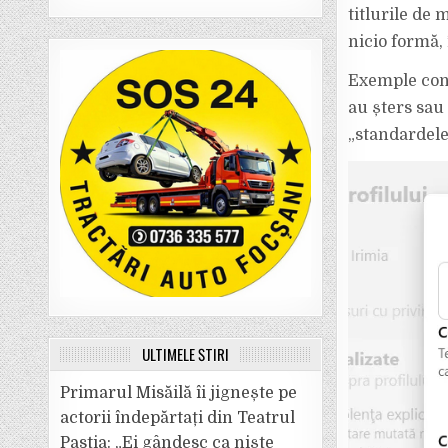
titlurile de
nicio formă, 
Exemple conc
au șters sau 
„standardele
ULTIMELE ȘTIRI
Primarul Misăilă îi jignește pe
actorii îndepărtați din Teatrul
Pastia: „Ei gândesc ca niște