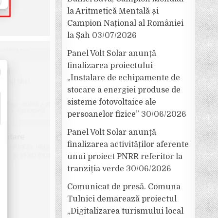
la Aritmetică Mentală și
Campion Național al României
la Șah
03/07/2026
Panel Volt Solar anunță
finalizarea proiectului
„Instalare de echipamente de
stocare a energiei produse de
sisteme fotovoltaice ale
persoanelor fizice”
30/06/2026
Panel Volt Solar anunță
finalizarea activităților aferente
unui proiect PNRR referitor la
tranziția verde
30/06/2026
Comunicat de presă. Comuna
Tulnici demarează proiectul
„Digitalizarea turismului local