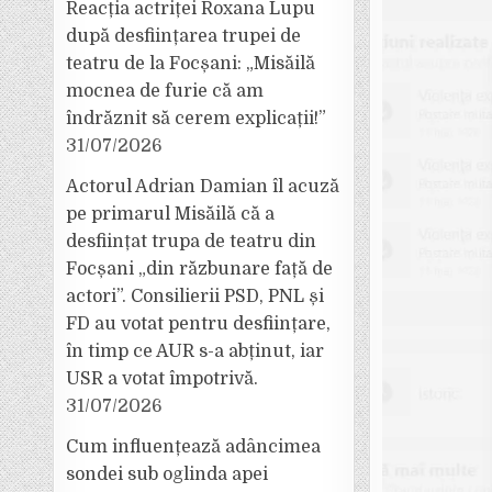
Reacția actriței Roxana Lupu
după desființarea trupei de
teatru de la Focșani: „Misăilă
mocnea de furie că am
îndrăznit să cerem explicații!”
31/07/2026
Actorul Adrian Damian îl acuză
pe primarul Misăilă că a
desființat trupa de teatru din
Focșani „din răzbunare față de
actori”. Consilierii PSD, PNL și
FD au votat pentru desființare,
în timp ce AUR s-a abținut, iar
USR a votat împotrivă.
31/07/2026
Cum influențează adâncimea
sondei sub oglinda apei