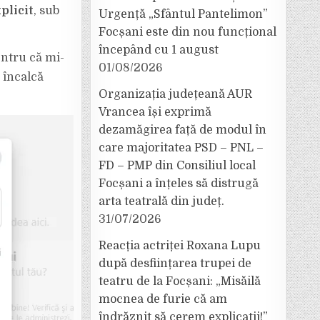
plicit
, sub
Urgență „Sfântul Pantelimon”
Focșani este din nou funcțional
începând cu 1 august
entru că mi-
01/08/2026
 încalcă
Organizația județeană AUR
Vrancea își exprimă
dezamăgirea față de modul în
care majoritatea PSD – PNL –
FD – PMP din Consiliul local
Focșani a înțeles să distrugă
arta teatrală din județ.
31/07/2026
Reacția actriței Roxana Lupu
după desființarea trupei de
teatru de la Focșani: „Misăilă
mocnea de furie că am
îndrăznit să cerem explicații!”