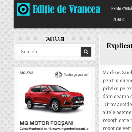
Skip
PRIMA PAGIN
to
content
ALEGERI
CAUTĂ AICI
Explicaț
Search
for:
Markus Zucke
pentru succe
privire pe ex
dăm seama că 
„Grav accide
altele aseme
roboții care 
robot de veri