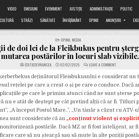
Ă
VIDEO
EMISIUNI
EVENIMENT
JUSTIȚIE
ADMINISTRAȚIE
POLITIC
CULTURĂ
STRĂZI
SĂNĂTATE
ÎNVĂȚĂMÂNT
OPINII
ANUNȚURI
EXE
POSTED
OPINII
,
MEDIA
IN
ii de doi lei de la Fleikbukus pentru șter
mutarea postărilor în locuri slab vizibile.
ON
EDITIEDEVRANCEA
02/02/2025
LEAVE A COMMENT
EXPLICAȚII
DE
DOI
rberbekus deținătorul Fleisbukusului e considerat un ti
LEI
DE
sul rețelei pe care a creat-o și pe care o conduce. Dacă
LA
FLEIKBUKUS
plicațiile pe care le primim atunci când ne sunt șterse po
PENTRU
ȘTERGEREA
nu e atât de deștept pe cât pretind alții că ar fi. Titluri
SAU
MUTAREA
POSTĂRILOR
nt”, „A început Postul Mare..”, „Un tânăr a căzut cu ATV-u
ÎN
LOCURI
nea sunt considerate că au
„conținut violent și explici
SLAB
VIZIBILE.
monitorizează postările. Dacă MZ ar fi fost inteligent, ar f
ficare care să nu șteargă sau să mute în alte poziții postă