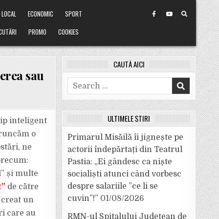
LOCAL
ECONOMIC
SPORT
CUTĂRI
PROMO
COOKIES
CAUTĂ AICI
gerea sau
Search
for:
ULTIMELE ȘTIRI
p inteligent
 aruncăm o
Primarul Misăilă îi jignește pe
stări, ne
actorii îndepărtați din Teatrul
 precum:
Pastia: „Ei gândesc ca niște
l” și multe
socialiști atunci când vorbesc
despre salariile ”ce li se
t”
de către
cuvin”!”
01/08/2026
i creat un
ri care au
RMN-ul Spitalului Județean de