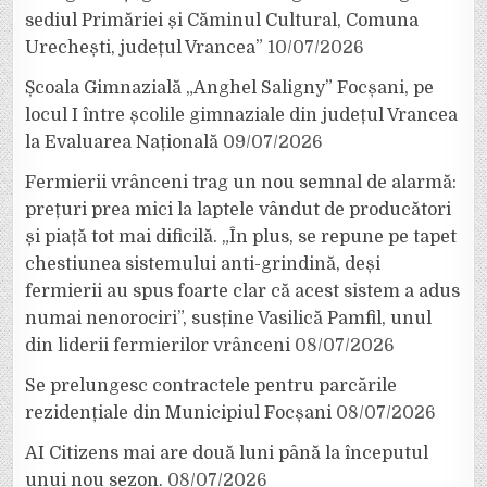
sediul Primăriei și Căminul Cultural, Comuna
Urechești, județul Vrancea”
10/07/2026
Școala Gimnazială „Anghel Saligny” Focșani, pe
locul I între școlile gimnaziale din județul Vrancea
la Evaluarea Națională
09/07/2026
Fermierii vrânceni trag un nou semnal de alarmă:
prețuri prea mici la laptele vândut de producători
și piață tot mai dificilă. „În plus, se repune pe tapet
chestiunea sistemului anti-grindină, deși
fermierii au spus foarte clar că acest sistem a adus
numai nenorociri”, susține Vasilică Pamfil, unul
din liderii fermierilor vrânceni
08/07/2026
Se prelungesc contractele pentru parcările
rezidențiale din Municipiul Focșani
08/07/2026
AI Citizens mai are două luni până la începutul
unui nou sezon.
08/07/2026