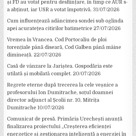
și FD au votat pentru desființare, în timp ce AUR s-
a abținut, iar USR a votat împotrivă.
31/07/2026
Cum influențează adâncimea sondei sub oglinda
apei acuratețea citirilor batimetrice
27/07/2026
Vremea în Vrancea. Cod Portocaliu de ploi
torențiale până diseară, Cod Galben până mâine
dimineață.
22/07/2026
Casă de vânzare la Jariștea. Gospodăria este
utilată și mobilată complet.
20/07/2026
Regrete eterne după trecerea la cele veșnice a
profesorului Ion Dumitrache, soțul doamnei
director adjunct al Școlii nr. 10, Mitrița
Dumitrache
10/07/2026
Comunicat de presă. Primăria Urechești anunță
finalizarea proiectului „Creșterea eficienței
energetice și gestionarea inteligentă a energiei în