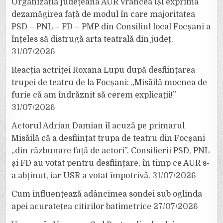
Organizația județeană AUR Vrancea își exprimă
dezamăgirea față de modul în care majoritatea
PSD – PNL – FD – PMP din Consiliul local Focșani a
înțeles să distrugă arta teatrală din județ.
31/07/2026
Reacția actriței Roxana Lupu după desființarea
trupei de teatru de la Focșani: „Misăilă mocnea de
furie că am îndrăznit să cerem explicații!”
31/07/2026
Actorul Adrian Damian îl acuză pe primarul
Misăilă că a desființat trupa de teatru din Focșani
„din răzbunare față de actori”. Consilierii PSD, PNL
și FD au votat pentru desființare, în timp ce AUR s-
a abținut, iar USR a votat împotrivă.
31/07/2026
Cum influențează adâncimea sondei sub oglinda
apei acuratețea citirilor batimetrice
27/07/2026