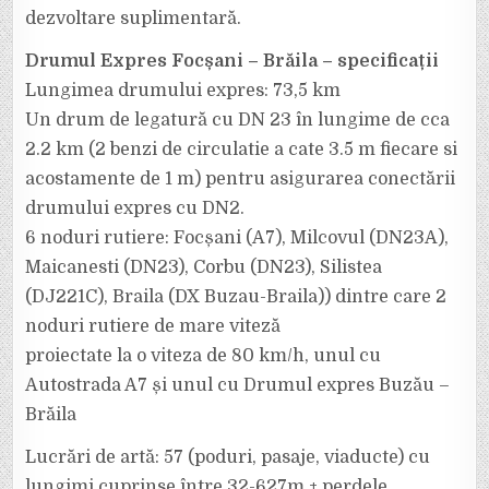
dezvoltare suplimentară.
Drumul Expres Focșani – Brăila – specificații
Lungimea drumului expres: 73,5 km
Un drum de legatură cu DN 23 în lungime de cca
2.2 km (2 benzi de circulatie a cate 3.5 m fiecare si
acostamente de 1 m) pentru asigurarea conectării
drumului expres cu DN2.
6 noduri rutiere: Focșani (A7), Milcovul (DN23A),
Maicanesti (DN23), Corbu (DN23), Silistea
(DJ221C), Braila (DX Buzau-Braila)) dintre care 2
noduri rutiere de mare viteză
proiectate la o viteza de 80 km/h, unul cu
Autostrada A7 și unul cu Drumul expres Buzău –
Brăila
Lucrări de artă: 57 (poduri, pasaje, viaducte) cu
lungimi cuprinse între 32-627m + perdele