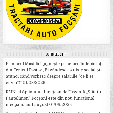
ULTIMELE ȘTIRI
Primarul Misăilă îi jignește pe actorii îndepărtați
din Teatrul Pastia: „Ei gândesc ca niște socialiști
atunci când vorbesc despre salariile ”ce li se
cuvin”!”
01/08/2026
RMN-ul Spitalului Județean de Urgență „Sfântul
Pantelimon” Focșani este din nou funcțional
începând cu 1 august
01/08/2026