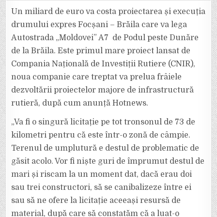
DRUMUL
EXPRES
Un miliard de euro va costa proiectarea și execuția
FOCȘANI
–
drumului expres Focșani – Brăila care va lega
BRĂILA
VA
Autostrada „Moldovei” A7 de Podul peste Dunăre
AVEA
73
de la Brăila. Este primul mare proiect lansat de
DE
KILOMETRI
ȘI
Compania Națională de Investiții Rutiere (CNIR),
VA
FI
noua companie care treptat va prelua frâiele
REALIZAT
ÎN
dezvoltării proiectelor majore de infrastructură
3
ANI
rutieră, după cum anunță Hotnews.
ȘI
JUMĂTATE.
„Va fi o singură licitație pe tot tronsonul de 73 de
kilometri pentru că este într-o zonă de câmpie.
Terenul de umplutură e destul de problematic de
găsit acolo. Vor fi niște guri de împrumut destul de
mari și riscam la un moment dat, dacă erau doi
sau trei constructori, să se canibalizeze între ei
sau să ne ofere la licitație aceeași resursă de
material, după care să constatăm că a luat-o