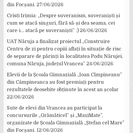
din Focșani.
27/06/2026
Cristi Irimia: „Despre suveranism, suveraniști și
cum se atacă singuri, fără să-și dea seama, cei
care-i… atacă pe suveraniști” :)
26/06/2026
UAT Năruja a finalizat proiectul „Construire
Centru de zi pentru copiii aflați în situație de risc
de separare de părinți în localitatea Podu Nărujei,
comuna Năruja, județul Vrancea”
24/06/2026
Elevii de la Școala Gimnazială „Ioan Cîmpineanu”
din Câmpineanca au fost premiați pentru
rezultatele deosebite obținute în acest an școlar
22/06/2026
Sute de elevi din Vrancea au participat la
concursurile „Grămăticel” și „MaxiMate”,
organizate de Școala Gimnazială „Ștefan cel Mare”
din Focșani.
12/06/2026