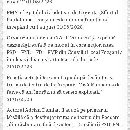
cuvin”!”
01/08/2026
RMN-ul Spitalului Județean de Urgență „Sfântul
Pantelimon” Focșani este din nou funcțional
începând cu 1 august
01/08/2026
Organizația județeană AUR Vrancea își exprimă
dezamăgirea față de modul în care majoritatea
PSD – PNL – FD – PMP din Consiliul local Focșani a
înțeles să distrugă arta teatrală din județ.
31/07/2026
Reacția actriței Roxana Lupu după desființarea
trupei de teatru de la Focșani: „Misăilă mocnea de
furie că am îndrăznit să cerem explicații!”
31/07/2026
Actorul Adrian Damian îl acuză pe primarul
Misăilă că a desființat trupa de teatru din Focșani
„din răzbunare față de actori”. Consilierii PSD, PNL