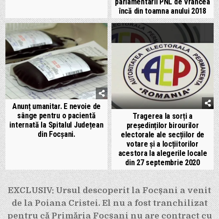
parlamentarii PNL de Vrancea
încă din toamna anului 2018
Anunț umanitar. E nevoie de
sânge pentru o pacientă
Tragerea la sorți a
internată la Spitalul Județean
președinților birourilor
din Focșani.
electorale ale secțiilor de
votare și a locțiitorilor
acestora la alegerile locale
din 27 septembrie 2020
Navigare
EXCLUSIV: Ursul descoperit la Focșani a venit
în
de la Poiana Cristei. El nu a fost tranchilizat
articole
pentru că Primăria Focșani nu are contract cu