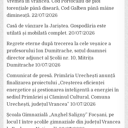
Vremea în Vrancea. Cod Portocaliu de ploi
torențiale până diseară, Cod Galben până mâine
dimineață.
22/07/2026
Casă de vânzare la Jariștea. Gospodăria este
utilată și mobilată complet.
20/07/2026
Regrete eterne după trecerea la cele veșnice a
profesorului Ion Dumitrache, soțul doamnei
director adjunct al Școlii nr. 10, Mitrița
Dumitrache
10/07/2026
Comunicat de presă. Primăria Urechești anunță
finalizarea proiectului „Creșterea eficienței
energetice și gestionarea inteligentă a energiei în
sediul Primăriei și Căminul Cultural, Comuna
Urechești, județul Vrancea”
10/07/2026
Școala Gimnazială „Anghel Saligny” Focșani, pe
locul I între școlile gimnaziale din județul Vrancea