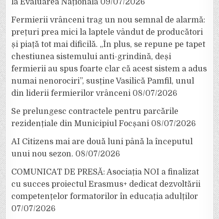
la Evaluarea Națională
09/07/2026
Fermierii vrânceni trag un nou semnal de alarmă:
prețuri prea mici la laptele vândut de producători
și piață tot mai dificilă. „În plus, se repune pe tapet
chestiunea sistemului anti-grindină, deși
fermierii au spus foarte clar că acest sistem a adus
numai nenorociri”, susține Vasilică Pamfil, unul
din liderii fermierilor vrânceni
08/07/2026
Se prelungesc contractele pentru parcările
rezidențiale din Municipiul Focșani
08/07/2026
AI Citizens mai are două luni până la începutul
unui nou sezon.
08/07/2026
COMUNICAT DE PRESĂ: Asociația NOI a finalizat
cu succes proiectul Erasmus+ dedicat dezvoltării
competențelor formatorilor în educația adulților
07/07/2026