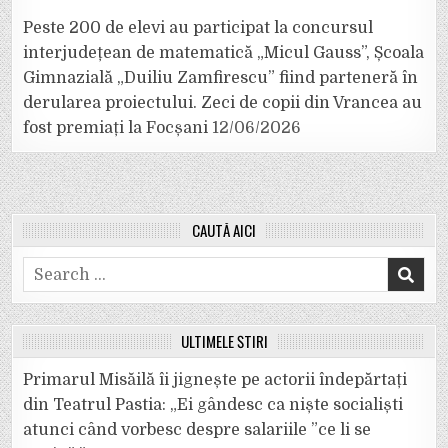
Peste 200 de elevi au participat la concursul
interjudețean de matematică „Micul Gauss”, Școala
Gimnazială „Duiliu Zamfirescu” fiind parteneră în
derularea proiectului. Zeci de copii din Vrancea au
fost premiați la Focșani
12/06/2026
CAUTĂ AICI
Search
for:
ULTIMELE ȘTIRI
Primarul Misăilă îi jignește pe actorii îndepărtați
din Teatrul Pastia: „Ei gândesc ca niște socialiști
atunci când vorbesc despre salariile ”ce li se