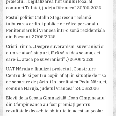
proiectul „Digitalizarea turismului local al
comunei Tulnici, județul Vrancea”
30/06/2026
Fostul polițist Cătălin Stegărescu reclamă
tulburarea ordinii publice de către personalul
Penitenciarului Vrancea într-o zonă rezidențială
din Focșani.
27/06/2026
Cristi Irimia: „Despre suveranism, suveraniști și
cum se atacă singuri, fără să-și dea seama, cei
care-i… atacă pe suveraniști” :)
26/06/2026
UAT Năruja a finalizat proiectul „Construire
Centru de zi pentru copiii aflați în situație de risc
de separare de părinți în localitatea Podu Nărujei,
comuna Năruja, județul Vrancea”
24/06/2026
Elevii de la Școala Gimnazială „Ioan Cîmpineanu”
din Câmpineanca au fost premiați pentru
rezultatele deosebite obținute în acest an școlar