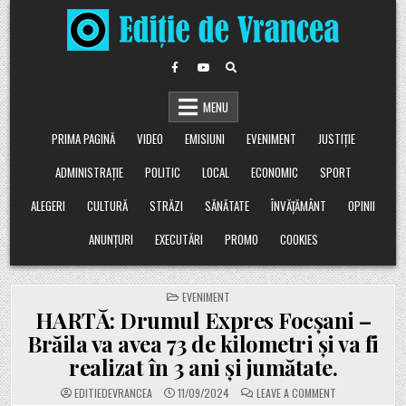
Skip
to
content
MENU
PRIMA PAGINĂ
VIDEO
EMISIUNI
EVENIMENT
JUSTIȚIE
ADMINISTRAȚIE
POLITIC
LOCAL
ECONOMIC
SPORT
ALEGERI
CULTURĂ
STRĂZI
SĂNĂTATE
ÎNVĂȚĂMÂNT
OPINII
ANUNȚURI
EXECUTĂRI
PROMO
COOKIES
POSTED
EVENIMENT
IN
HARTĂ: Drumul Expres Focșani –
Brăila va avea 73 de kilometri și va fi
realizat în 3 ani și jumătate.
ON
EDITIEDEVRANCEA
11/09/2024
LEAVE A COMMENT
HARTĂ: