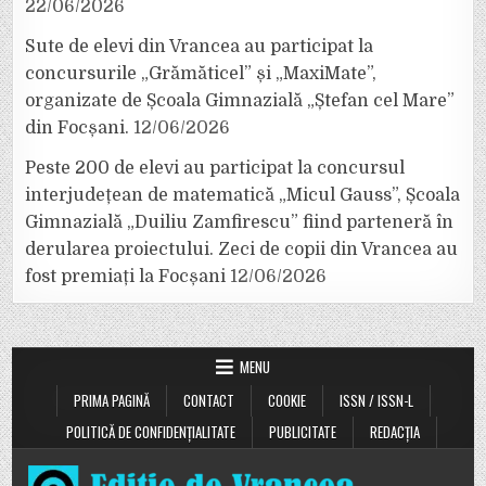
22/06/2026
Sute de elevi din Vrancea au participat la
concursurile „Grămăticel” și „MaxiMate”,
organizate de Școala Gimnazială „Ștefan cel Mare”
din Focșani.
12/06/2026
Peste 200 de elevi au participat la concursul
interjudețean de matematică „Micul Gauss”, Școala
Gimnazială „Duiliu Zamfirescu” fiind parteneră în
derularea proiectului. Zeci de copii din Vrancea au
fost premiați la Focșani
12/06/2026
MENU
PRIMA PAGINĂ
CONTACT
COOKIE
ISSN / ISSN-L
POLITICĂ DE CONFIDENȚIALITATE
PUBLICITATE
REDACȚIA