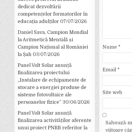
dedicat dezvoltării
competențelor formatorilor în
educația adulților
07/07/2026
Daniel Sava, Campion Mondial
la Aritmetică Mentală și
Nume
*
Campion Național al României
la Șah
03/07/2026
Panel Volt Solar anunță
Email
*
finalizarea proiectului
„Instalare de echipamente de
stocare a energiei produse de
Site web
sisteme fotovoltaice ale
persoanelor fizice”
30/06/2026
Panel Volt Solar anunță
finalizarea activităților aferente
Salvează-mi
unui proiect PNRR referitor la
viitoare câ