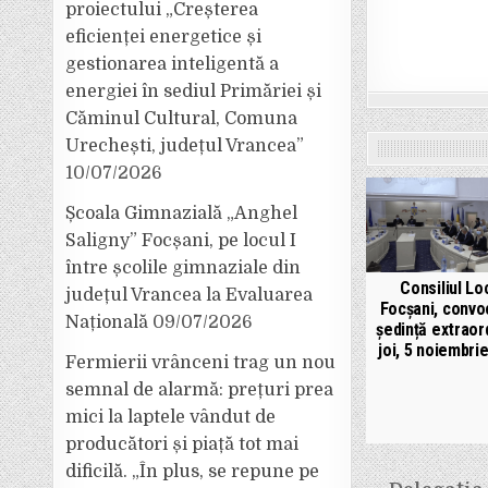
proiectului „Creșterea
eficienței energetice și
gestionarea inteligentă a
energiei în sediul Primăriei și
Căminul Cultural, Comuna
Urechești, județul Vrancea”
10/07/2026
Școala Gimnazială „Anghel
Saligny” Focșani, pe locul I
între școlile gimnaziale din
Consiliul Lo
județul Vrancea la Evaluarea
Focșani, convo
Națională
09/07/2026
ședință extraor
joi, 5 noiembri
Fermierii vrânceni trag un nou
semnal de alarmă: prețuri prea
mici la laptele vândut de
producători și piață tot mai
dificilă. „În plus, se repune pe