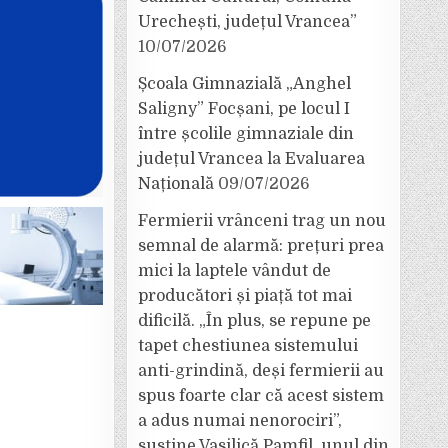
Urechești, județul Vrancea”
10/07/2026
Școala Gimnazială „Anghel
Saligny” Focșani, pe locul I
între școlile gimnaziale din
județul Vrancea la Evaluarea
Națională
09/07/2026
Fermierii vrânceni trag un nou
semnal de alarmă: prețuri prea
mici la laptele vândut de
producători și piață tot mai
dificilă. „În plus, se repune pe
tapet chestiunea sistemului
anti-grindină, deși fermierii au
spus foarte clar că acest sistem
a adus numai nenorociri”,
susține Vasilică Pamfil, unul din