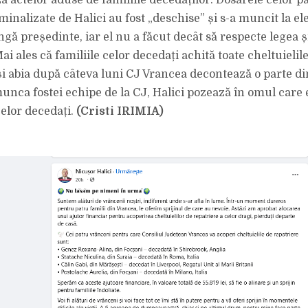
a actelor aduse de familiile decedaților. Dosarele celor p
nalizate de Halici au fost „deschise” și s-a muncit la ele
ungă președinte, iar el nu a făcut decât să respecte legea 
ai ales că familiile celor decedați achită toate cheltuielil
și abia după câteva luni CJ Vrancea decontează o parte di
unca fostei echipe de la CJ, Halici pozează în omul care e
celor decedați.
(Cristi IRIMIA)