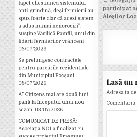
Navigar
← Delegația
tapet chestiunea sistemului
în
participat as
anti-grindină, deși fermierii au
articole
Aleșilor Loc
spus foarte clar că acest sistem
a adus numai nenorociri”,
susține Vasilică Pamfil, unul din
liderii fermierilor vrânceni
08/07/2026
Se prelungesc contractele
pentru parcările rezidențiale
din Municipiul Focșani
Lasă un 
08/07/2026
Adresa ta de 
AI Citizens mai are două luni
până la începutul unui nou
Comentariu
sezon.
08/07/2026
COMUNICAT DE PRESĂ:
Asociația NOI a finalizat cu
succes proiectul Erasmus+