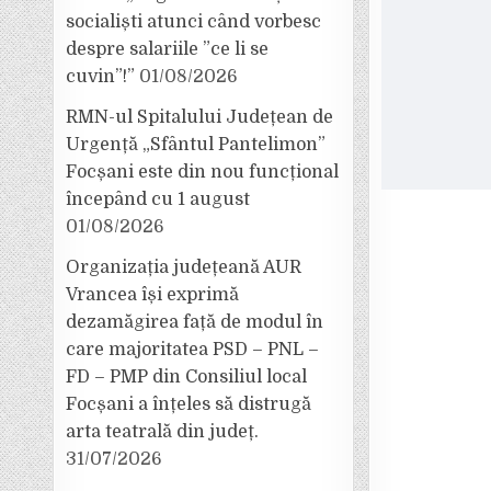
socialiști atunci când vorbesc
despre salariile ”ce li se
cuvin”!”
01/08/2026
RMN-ul Spitalului Județean de
Urgență „Sfântul Pantelimon”
Focșani este din nou funcțional
începând cu 1 august
01/08/2026
Organizația județeană AUR
Vrancea își exprimă
dezamăgirea față de modul în
care majoritatea PSD – PNL –
FD – PMP din Consiliul local
Focșani a înțeles să distrugă
arta teatrală din județ.
31/07/2026