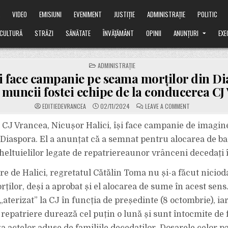
Ă
VIDEO
EMISIUNI
EVENIMENT
JUSTIȚIE
ADMINISTRAȚIE
POLITIC
CULTURĂ
STRĂZI
SĂNĂTATE
ÎNVĂȚĂMÂNT
OPINII
ANUNȚURI
EXE
POSTED
ADMINISTRAȚIE
IN
și face campanie pe seama morților din Di
 muncii fostei echipe de la conducerea CJ
ON
EDITIEDEVRANCEA
02/11/2024
LEAVE A COMMENT
HALICI
ÎȘI
FACE
 CJ Vrancea, Nicușor Halici, își face campanie de imagi
CAMPANIE
PE
 Diaspora. El a anunțat că a semnat pentru alocarea de b
SEAMA
MORȚILOR
eltuielilor legate de repatriereaunor vrânceni decedați în
DIN
DIASPORA
ȘI
re de Halici, regretatul Cătălin Toma nu și-a făcut nicio
PE
BAZA
MUNCII
ților, deși a aprobat și el alocarea de sume în acest sens
FOSTEI
ECHIPE
 „aterizat” la CJ în funcția de președinte (8 octombrie), ia
DE
LA
 repatriere durează cel puțin o lună și sunt întocmite de 
CONDUCEREA
CJ
VRANCEA