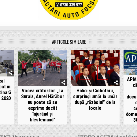
ARTICOLE SIMILARE
APIA
cal
c
cat în
Vocea cititorilor. „La
Halici și Ciobotaru,
dinară
Suraia, Aurel Hărăbor
surprinși umăr la umăr
docu
e 2020
nu poate să se
după „războiul” de la
exprime decât
locale
c
înjurând și
domen
blestemând”
3