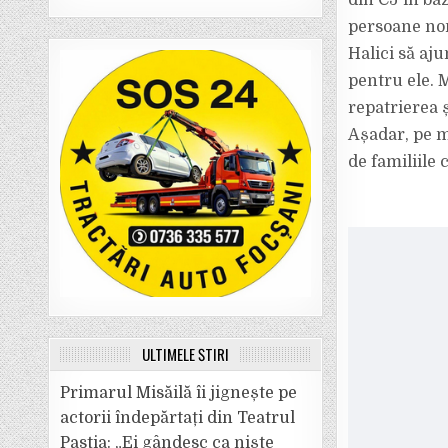
din CJ în baz
persoane nomi
Halici să aj
pentru ele. M
repatrierea 
Așadar, pe m
de familiile 
ULTIMELE ȘTIRI
Primarul Misăilă îi jignește pe
actorii îndepărtați din Teatrul
Pastia: „Ei gândesc ca niște