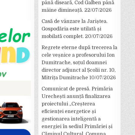
până diseară, Cod Galben până
mâine dimineață.
22/07/2026
Casă de vânzare la Jariștea.
Gospodăria este utilată și
mobilată complet.
20/07/2026
Regrete eterne după trecerea la
cele veșnice a profesorului Ion
Dumitrache, soțul doamnei
director adjunct al Școlii nr. 10,
Mitrița Dumitrache
10/07/2026
Comunicat de presă. Primăria
Urechești anunță finalizarea
proiectului „Creșterea
eficienței energetice și
gestionarea inteligentă a
energiei în sediul Primăriei și
Căminul Cultural, Comuna