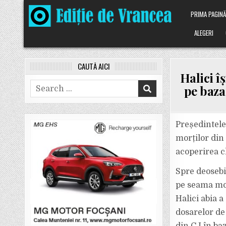
Skip
PRIMA PAGIN
to
content
ALEGERI
CAUTĂ AICI
Halici î
Search
pe baza
for:
Președintele
morților din
acoperirea ch
Spre deosebi
pe seama mor
Halici abia a
dosarelor de