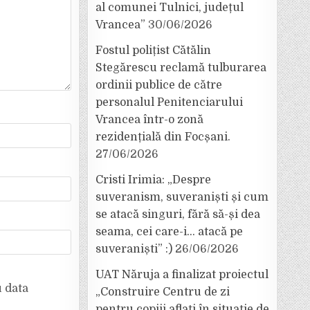
al comunei Tulnici, județul
Vrancea”
30/06/2026
Fostul polițist Cătălin
Stegărescu reclamă tulburarea
ordinii publice de către
personalul Penitenciarului
Vrancea într-o zonă
rezidențială din Focșani.
27/06/2026
Cristi Irimia: „Despre
suveranism, suveraniști și cum
se atacă singuri, fără să-și dea
seama, cei care-i… atacă pe
suveraniști” :)
26/06/2026
UAT Năruja a finalizat proiectul
u data
„Construire Centru de zi
pentru copiii aflați în situație de