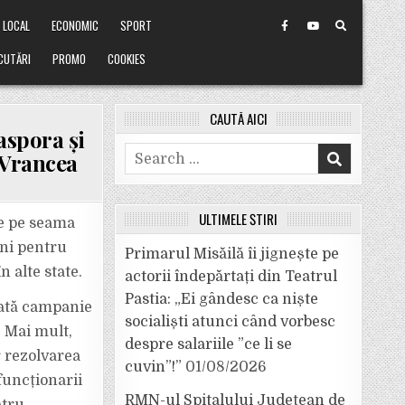
LOCAL
ECONOMIC
SPORT
CUTĂRI
PROMO
COOKIES
CAUTĂ AICI
aspora și
Search
 Vrancea
for:
ULTIMELE ȘTIRI
ne pe seama
ani pentru
Primarul Misăilă îi jignește pe
 alte state.
actorii îndepărtați din Teatrul
Pastia: „Ei gândesc ca niște
dată campanie
socialiști atunci când vorbesc
. Mai mult,
despre salariile ”ce li se
r rezolvarea
cuvin”!”
01/08/2026
funcționarii
RMN-ul Spitalului Județean de