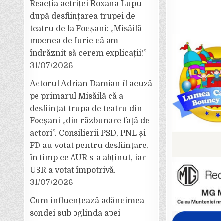
Reacția actriței Roxana Lupu
după desființarea trupei de
teatru de la Focșani: „Misăilă
mocnea de furie că am
îndrăznit să cerem explicații!”
31/07/2026
Actorul Adrian Damian îl acuză
pe primarul Misăilă că a
desființat trupa de teatru din
Focșani „din răzbunare față de
actori”. Consilierii PSD, PNL și
FD au votat pentru desființare,
în timp ce AUR s-a abținut, iar
USR a votat împotrivă.
31/07/2026
Cum influențează adâncimea
sondei sub oglinda apei