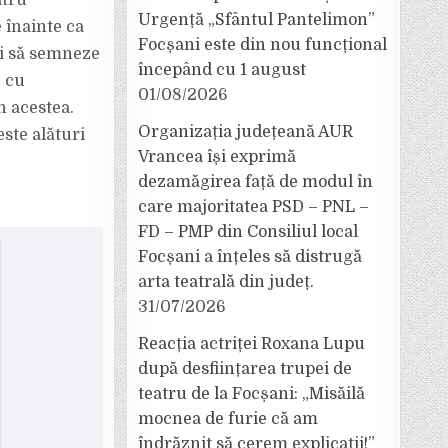
atru
Urgență „Sfântul Pantelimon”
 înainte ca
Focșani este din nou funcțional
și să semneze
începând cu 1 august
e cu
01/08/2026
n acestea.
Organizația județeană AUR
ste alături
Vrancea își exprimă
dezamăgirea față de modul în
care majoritatea PSD – PNL –
FD – PMP din Consiliul local
Focșani a înțeles să distrugă
arta teatrală din județ.
31/07/2026
Reacția actriței Roxana Lupu
după desființarea trupei de
teatru de la Focșani: „Misăilă
mocnea de furie că am
îndrăznit să cerem explicații!”