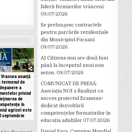
liderii fermierilor vrânceni
08/07/2026
Se prelungesc contractele
pentru parcările rezidențiale
din Municipiul Focșani
08/07/2026
AI Citizens mai are două luni
până la începutul unui nou
sezon.
08/07/2026
 Vrancea anunță
ă termenul de
COMUNICAT DE PRESĂ:
depunere a
Asociația NOI a finalizat cu
mentelor privind
succes proiectul Erasmus+
deținerea de
ompetențe în
dedicat dezvoltării
iul agricol este
competențelor formatorilor în
0 septembrie
educația adulților
07/07/2026
Daniel Sava, Campion Mondial