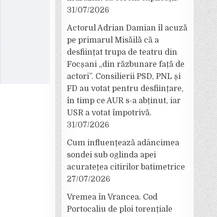
31/07/2026
Actorul Adrian Damian îl acuză
pe primarul Misăilă că a
desființat trupa de teatru din
Focșani „din răzbunare față de
actori”. Consilierii PSD, PNL și
FD au votat pentru desființare,
în timp ce AUR s-a abținut, iar
USR a votat împotrivă.
31/07/2026
Cum influențează adâncimea
sondei sub oglinda apei
acuratețea citirilor batimetrice
27/07/2026
Vremea în Vrancea. Cod
Portocaliu de ploi torențiale