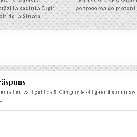
e
 PNL Vrancea a
VIDEO ACUM: Accident
tăzi la ședința Ligii
pe trecerea de pietoni
ali de la Sinaia
răspuns
email nu va fi publicată.
Câmpurile obligatorii sunt mar
*