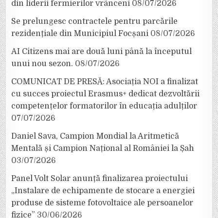
din liderii fermierilor vrânceni
08/07/2026
Se prelungesc contractele pentru parcările
rezidențiale din Municipiul Focșani
08/07/2026
AI Citizens mai are două luni până la începutul
unui nou sezon.
08/07/2026
COMUNICAT DE PRESĂ: Asociația NOI a finalizat
cu succes proiectul Erasmus+ dedicat dezvoltării
competențelor formatorilor în educația adulților
07/07/2026
Daniel Sava, Campion Mondial la Aritmetică
Mentală și Campion Național al României la Șah
03/07/2026
Panel Volt Solar anunță finalizarea proiectului
„Instalare de echipamente de stocare a energiei
produse de sisteme fotovoltaice ale persoanelor
fizice”
30/06/2026