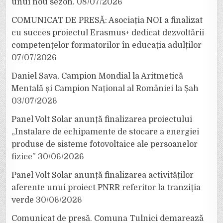
unui nou sezon.
08/07/2026
COMUNICAT DE PRESĂ: Asociația NOI a finalizat
cu succes proiectul Erasmus+ dedicat dezvoltării
competențelor formatorilor în educația adulților
07/07/2026
Daniel Sava, Campion Mondial la Aritmetică
Mentală și Campion Național al României la Șah
03/07/2026
Panel Volt Solar anunță finalizarea proiectului
„Instalare de echipamente de stocare a energiei
produse de sisteme fotovoltaice ale persoanelor
fizice”
30/06/2026
Panel Volt Solar anunță finalizarea activităților
aferente unui proiect PNRR referitor la tranziția
verde
30/06/2026
Comunicat de presă. Comuna Tulnici demarează