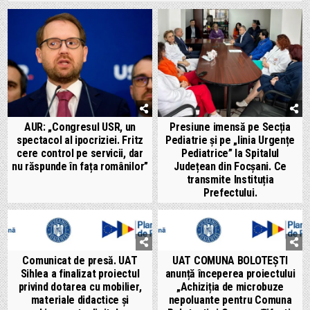
AUR: „Congresul USR, un
Presiune imensă pe Secția
spectacol al ipocriziei. Fritz
Pediatrie și pe „linia Urgențe
cere control pe servicii, dar
Pediatrice” la Spitalul
nu răspunde în fața românilor”
Județean din Focșani. Ce
transmite Instituția
Prefectului.
Comunicat de presă. UAT
UAT COMUNA BOLOTEȘTI
Sihlea a finalizat proiectul
anunță începerea proiectului
privind dotarea cu mobilier,
„Achiziția de microbuze
materiale didactice și
nepoluante pentru Comuna