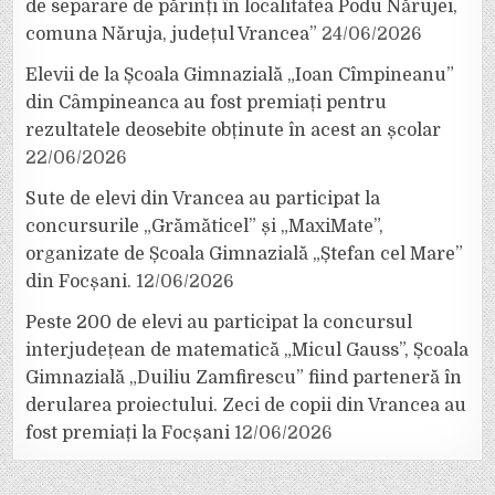
de separare de părinți în localitatea Podu Nărujei,
comuna Năruja, județul Vrancea”
24/06/2026
Elevii de la Școala Gimnazială „Ioan Cîmpineanu”
din Câmpineanca au fost premiați pentru
rezultatele deosebite obținute în acest an școlar
22/06/2026
Sute de elevi din Vrancea au participat la
concursurile „Grămăticel” și „MaxiMate”,
organizate de Școala Gimnazială „Ștefan cel Mare”
din Focșani.
12/06/2026
Peste 200 de elevi au participat la concursul
interjudețean de matematică „Micul Gauss”, Școala
Gimnazială „Duiliu Zamfirescu” fiind parteneră în
derularea proiectului. Zeci de copii din Vrancea au
fost premiați la Focșani
12/06/2026