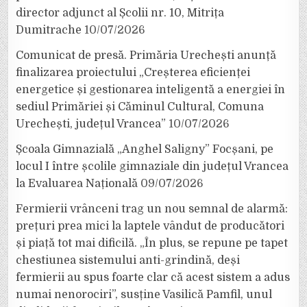
director adjunct al Școlii nr. 10, Mitrița
Dumitrache
10/07/2026
Comunicat de presă. Primăria Urechești anunță
finalizarea proiectului „Creșterea eficienței
energetice și gestionarea inteligentă a energiei în
sediul Primăriei și Căminul Cultural, Comuna
Urechești, județul Vrancea”
10/07/2026
Școala Gimnazială „Anghel Saligny” Focșani, pe
locul I între școlile gimnaziale din județul Vrancea
la Evaluarea Națională
09/07/2026
Fermierii vrânceni trag un nou semnal de alarmă:
prețuri prea mici la laptele vândut de producători
și piață tot mai dificilă. „În plus, se repune pe tapet
chestiunea sistemului anti-grindină, deși
fermierii au spus foarte clar că acest sistem a adus
numai nenorociri”, susține Vasilică Pamfil, unul