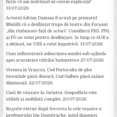
furie că am îndrăznit să cerem explicații!”
31/07/2026
Actorul Adrian Damian îl acuză pe primarul
Misăilă că a desființat trupa de teatru din Focșani
„din răzbunare față de actori”. Consilierii PSD, PNL
și FD au votat pentru desființare, în timp ce AUR s-
a abținut, iar USR a votat împotrivă.
31/07/2026
Cum influențează adâncimea sondei sub oglinda
apei acuratețea citirilor batimetrice
27/07/2026
Vremea în Vrancea. Cod Portocaliu de ploi
torențiale până diseară, Cod Galben până mâine
dimineață.
22/07/2026
Casă de vânzare la Jariștea. Gospodăria este
utilată și mobilată complet.
20/07/2026
Regrete eterne după trecerea la cele veșnice a
profesorului Ion Dumitrache, soțul doamnei