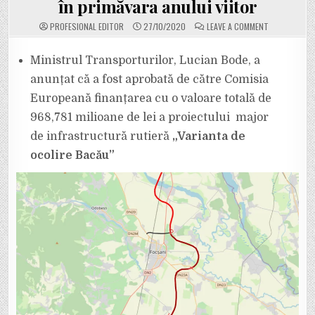
în primăvara anului viitor
ON
PROFESIONAL EDITOR
27/10/2020
LEAVE A COMMENT
COMISIA
EUROPEANĂ
A
APROBAT
Ministrul Transporturilor, Lucian Bode, a
FINANȚAREA
PRIMUL
anunțat că a fost aprobată de către Comisia
TRONSON
DIN
Europeană finanțarea cu o valoare totală de
AUTOSTRADA
MOLDOVEI.
968,781 milioane de lei a proiectului major
TRONSONUL
FOCȘANI
–
de infrastructură rutieră
„Varianta de
BUZĂU
VA
ocolire Bacău”
FI
SCOS
LA
LICITAȚIE
ÎN
PRIMĂVARA
ANULUI
VIITOR