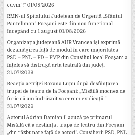
cuvin”!”
01/08/2026
RMN-ul Spitalului Județean de Urgență „Sfântul
Pantelimon” Focșani este din nou funcțional
începând cu 1 august
01/08/2026
Organizația județeană AUR Vrancea își exprimă
dezamăgirea față de modul în care majoritatea
PSD – PNL – FD – PMP din Consiliul local Focșani a
înțeles să distrugă arta teatrală din județ.
31/07/2026
Reacția actriței Roxana Lupu după desființarea
trupei de teatru de la Focșani: „Misăilă mocnea de
furie că am îndrăznit să cerem explicații!”
31/07/2026
Actorul Adrian Damian îl acuză pe primarul
Misăilă că a desființat trupa de teatru din Focșani
„din răzbunare față de actori”. Consilierii PSD, PNL