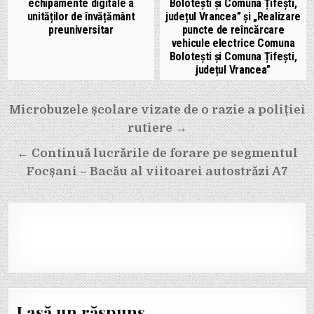
echipamente digitale a
Bolotești și Comuna Țifești,
unităților de învățământ
județul Vrancea” și „Realizare
preuniversitar
puncte de reîncărcare
vehicule electrice Comuna
Bolotești și Comuna Țifești,
județul Vrancea”
Navigare
Microbuzele școlare vizate de o razie a poliției
în
rutiere →
articole
← Continuă lucrările de forare pe segmentul
Focșani – Bacău al viitoarei autostrăzi A7
Lasă un răspuns