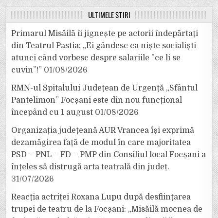
ULTIMELE ȘTIRI
Primarul Misăilă îi jignește pe actorii îndepărtați
din Teatrul Pastia: „Ei gândesc ca niște socialiști
atunci când vorbesc despre salariile ”ce li se
cuvin”!”
01/08/2026
RMN-ul Spitalului Județean de Urgență „Sfântul
Pantelimon” Focșani este din nou funcțional
începând cu 1 august
01/08/2026
Organizația județeană AUR Vrancea își exprimă
dezamăgirea față de modul în care majoritatea
PSD – PNL – FD – PMP din Consiliul local Focșani a
înțeles să distrugă arta teatrală din județ.
31/07/2026
Reacția actriței Roxana Lupu după desființarea
trupei de teatru de la Focșani: „Misăilă mocnea de