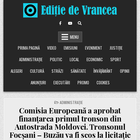
Skip
to
content
MENU
PRIMA PAGINĂ
VIDEO
EMISIUNI
EVENIMENT
JUSTIȚIE
ADMINISTRAȚIE
POLITIC
LOCAL
ECONOMIC
SPORT
ALEGERI
CULTURĂ
STRĂZI
SĂNĂTATE
ÎNVĂȚĂMÂNT
OPINII
ANUNȚURI
EXECUTĂRI
PROMO
COOKIES
POSTED
ADMINISTRAȚIE
IN
Comisia Europeană a aprobat
finanțarea primul tronson din
Autostrada Moldovei. Tronsonul
Focșani – Buzău va fi scos la licitație