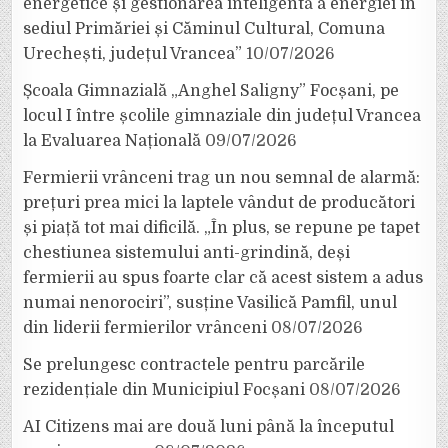
energetice și gestionarea inteligentă a energiei în
sediul Primăriei și Căminul Cultural, Comuna
Urechești, județul Vrancea”
10/07/2026
Școala Gimnazială „Anghel Saligny” Focșani, pe
locul I între școlile gimnaziale din județul Vrancea
la Evaluarea Națională
09/07/2026
Fermierii vrânceni trag un nou semnal de alarmă:
prețuri prea mici la laptele vândut de producători
și piață tot mai dificilă. „În plus, se repune pe tapet
chestiunea sistemului anti-grindină, deși
fermierii au spus foarte clar că acest sistem a adus
numai nenorociri”, susține Vasilică Pamfil, unul
din liderii fermierilor vrânceni
08/07/2026
Se prelungesc contractele pentru parcările
rezidențiale din Municipiul Focșani
08/07/2026
AI Citizens mai are două luni până la începutul