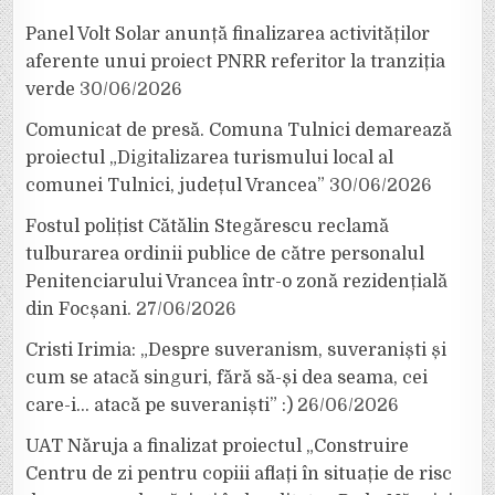
Panel Volt Solar anunță finalizarea activităților
aferente unui proiect PNRR referitor la tranziția
verde
30/06/2026
Comunicat de presă. Comuna Tulnici demarează
proiectul „Digitalizarea turismului local al
comunei Tulnici, județul Vrancea”
30/06/2026
Fostul polițist Cătălin Stegărescu reclamă
tulburarea ordinii publice de către personalul
Penitenciarului Vrancea într-o zonă rezidențială
din Focșani.
27/06/2026
Cristi Irimia: „Despre suveranism, suveraniști și
cum se atacă singuri, fără să-și dea seama, cei
care-i… atacă pe suveraniști” :)
26/06/2026
UAT Năruja a finalizat proiectul „Construire
Centru de zi pentru copiii aflați în situație de risc