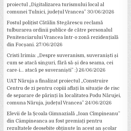
proiectul „Digitalizarea turismului local al
comunei Tulnici, județul Vrancea”
30/06/2026
Fostul polițist Cătălin Stegărescu reclamă
tulburarea ordinii publice de către personalul
Penitenciarului Vrancea într-o zonă rezidențială
din Focșani.
27/06/2026
Cristi Irimia: „Despre suveranism, suveraniști și
cum se atacă singuri, fără să-și dea seama, cei
care-i… atacă pe suveraniști” :)
26/06/2026
UAT Năruja a finalizat proiectul „Construire
Centru de zi pentru copiii aflați în situație de risc
de separare de părinți în localitatea Podu Nărujei,
comuna Năruja, județul Vrancea”
24/06/2026
Elevii de la Școala Gimnazială „Ioan Cîmpineanu”
din Câmpineanca au fost premiați pentru
rezultatele deosebite obținute în acest an școlar