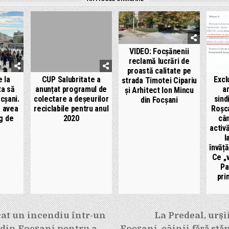
VIDEO: Focșănenii
reclamă lucrări de
proastă calitate pe
e la
CUP Salubritate a
Excl
strada Timotei Cipariu
ta să
anunțat programul de
a
și Arhitect Ion Mincu
cșani.
colectare a deșeurilor
sind
din Focșani
a avea
reciclabile pentru anul
Roșc
ng de
2020
câ
activ
l
învăț
Ce „v
Pa
pri
e
at un incendiu într-un
La Predeal, urșii
din Focșani pentru a
Focșani, câinii fără stă