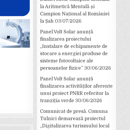
la Aritmetică Mentală și
Campion Național al României
la Șah
03/07/2026
Panel Volt Solar anunță
finalizarea proiectului
„Instalare de echipamente de
stocare a energiei produse de
sisteme fotovoltaice ale
persoanelor fizice”
30/06/2026
Panel Volt Solar anunță
finalizarea activităților aferente
unui proiect PNRR referitor la
tranziția verde
30/06/2026
Comunicat de presă. Comuna
Tulnici demarează proiectul
„Digitalizarea turismului local