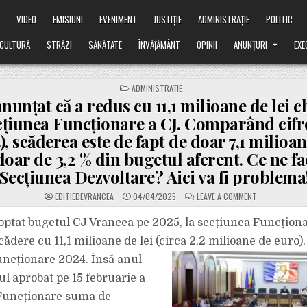
Ă
VIDEO
EMISIUNI
EVENIMENT
JUSTIȚIE
ADMINISTRAȚIE
POLITIC
CULTURĂ
STRĂZI
SĂNĂTATE
ÎNVĂȚĂMÂNT
OPINII
ANUNȚURI
EXE
POSTED
ADMINISTRAȚIE
IN
anunțat că a redus cu 11,1 milioane de lei ch
cțiunea Funcționare a CJ. Comparând cifr
), scăderea este de fapt de doar 7,1 milioane
doar de 3,2 % din bugetul aferent. Ce ne f
Secțiunea Dezvoltare? Aici va fi problema
ON
EDITIEDEVRANCEA
04/04/2025
LEAVE A COMMENT
HALICI
A
ANUNȚAT
adoptat bugetul CJ Vrancea pe 2025, la secțiunea Funcționa
CĂ
A
ădere cu 11,1 milioane de lei (circa 2,2 milioane de euro),
REDUS
CU
ncționare 2024. Însă anul
11,1
MILIOANE
ul aprobat pe 15 februarie a
DE
LEI
CHELTUIELILE
 Funcționare suma de
DE