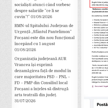
socialiști atunci când vorbesc
despre salariile ”ce li se
cuvin”!”
01/08/2026
RMN-ul Spitalului Județean de
Urgență „Sfântul Pantelimon”
Focșani este din nou funcțional
începând cu 1 august
01/08/2026
Organizația județeană AUR
Vrancea își exprimă
dezamăgirea față de modul în
care majoritatea PSD – PNL –
FD – PMP din Consiliul local
Focșani a înțeles să distrugă
arta teatrală din județ.
31/07/2026