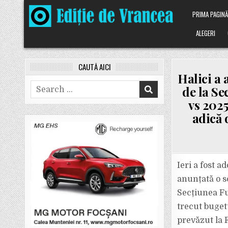
Skip
PRIMA PAGIN
to
content
ALEGERI
CAUTĂ AICI
Halici a 
Search
de la Se
for:
vs 2025
adică 
Ieri a fost 
anunțată o sc
Secțiunea Fu
trecut buget
prevăzut la