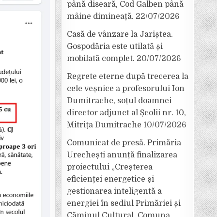
până diseară, Cod Galben până
mâine dimineață.
22/07/2026
Casă de vânzare la Jariștea.
Gospodăria este utilată și
mobilată complet.
20/07/2026
Regrete eterne după trecerea la
cele veșnice a profesorului Ion
Dumitrache, soțul doamnei
director adjunct al Școlii nr. 10,
Mitrița Dumitrache
10/07/2026
Comunicat de presă. Primăria
Urechești anunță finalizarea
proiectului „Creșterea
eficienței energetice și
gestionarea inteligentă a
energiei în sediul Primăriei și
Căminul Cultural, Comuna