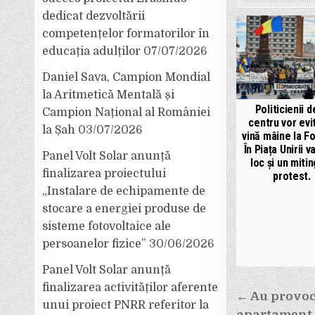
dedicat dezvoltării
competențelor formatorilor în
educația adulților
07/07/2026
Daniel Sava, Campion Mondial
la Aritmetică Mentală și
Politicienii d
Campion Național al României
centru vor evi
la Șah
03/07/2026
vină mâine la Fo
În Piața Unirii v
Panel Volt Solar anunță
loc și un miti
finalizarea proiectului
protest.
„Instalare de echipamente de
stocare a energiei produse de
sisteme fotovoltaice ale
persoanelor fizice”
30/06/2026
Panel Volt Solar anunță
finalizarea activităților aferente
Navigar
← Au provoc
unui proiect PNRR referitor la
apartament 