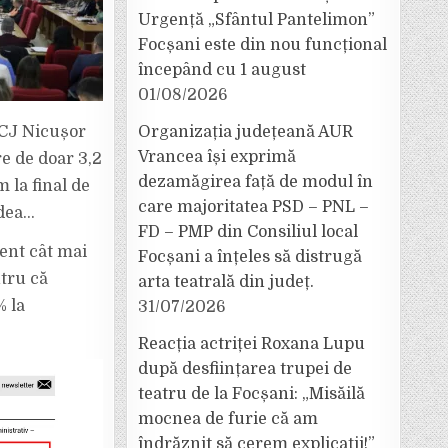
Urgență „Sfântul Pantelimon”
Focșani este din nou funcțional
începând cu 1 august
01/08/2026
 CJ Nicușor
Organizația județeană AUR
Vrancea își exprimă
re de doar 3,2
dezamăgirea față de modul în
m la final de
care majoritatea PSD – PNL –
edea…
FD – PMP din Consiliul local
cent cât mai
Focșani a înțeles să distrugă
ntru că
arta teatrală din județ.
% la
31/07/2026
Reacția actriței Roxana Lupu
după desființarea trupei de
teatru de la Focșani: „Misăilă
mocnea de furie că am
îndrăznit să cerem explicații!”