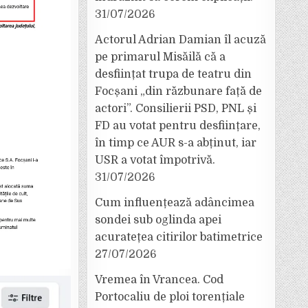
31/07/2026
Actorul Adrian Damian îl acuză
pe primarul Misăilă că a
desființat trupa de teatru din
Focșani „din răzbunare față de
actori”. Consilierii PSD, PNL și
FD au votat pentru desființare,
în timp ce AUR s-a abținut, iar
USR a votat împotrivă.
31/07/2026
Cum influențează adâncimea
sondei sub oglinda apei
acuratețea citirilor batimetrice
27/07/2026
Vremea în Vrancea. Cod
Portocaliu de ploi torențiale