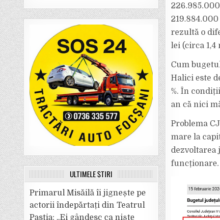
226.985.000 
219.884.000 
rezultă o dif
lei (circa 1,
Cum bugetul 
Halici este d
%. În condiți
an că nici m
Problema CJ-
mare la capit
dezvoltarea 
funcționare
ULTIMELE ȘTIRI
Primarul Misăilă îi jignește pe
actorii îndepărtați din Teatrul
Pastia: „Ei gândesc ca niște