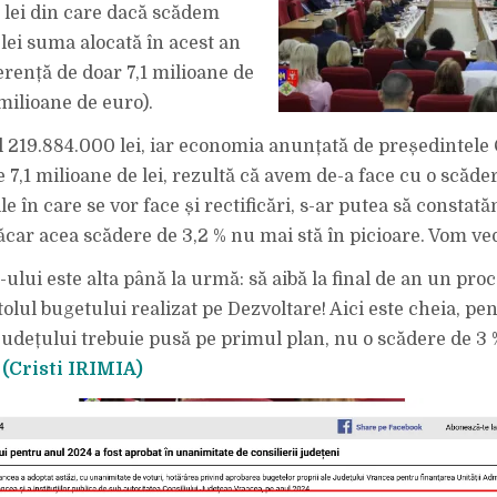
LA
lei din care dacă scădem
SECȚIUNEA
FUNCȚIONARE
lei suma alocată în acest an
A
CJ.
erență de doar 7,1 milioane de
COMPARÂND
CIFRELE
(2024
4 milioane de euro).
VS
2025),
SCĂDEREA
219.884.000 lei, iar economia anunțată de președintele
ESTE
DE
e 7,1 milioane de lei, rezultă că avem de-a face cu o scăde
FAPT
DE
ile în care se vor face și rectificări, s-ar putea să constată
DOAR
7,1
MILIOANE
ăcar acea scădere de 3,2 % nu mai stă în picioare. Vom v
DE
LEI,
ADICĂ
ului este alta până la urmă: să aibă la final de an un pro
DOAR
DE
olul bugetului realizat pe Dezvoltare! Aici este cheia, pe
3,2
%
județului trebuie pusă pe primul plan, nu o scădere de 3 
DIN
BUGETUL
AFERENT.
.
(Cristi IRIMIA)
CE
NE
FACEM
CU
SECȚIUNEA
DEZVOLTARE?
AICI
VA
FI