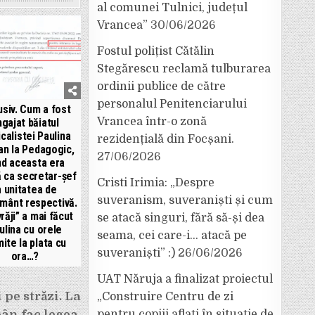
al comunei Tulnici, județul
Vrancea”
30/06/2026
Fostul polițist Cătălin
Stegărescu reclamă tulburarea
ordinii publice de către
personalul Penitenciarului
usiv. Cum a fost
Vrancea într-o zonă
ngajat băiatul
icalistei Paulina
rezidențială din Focșani.
an la Pedagogic,
27/06/2026
nd aceasta era
ă ca secretar-șef
Cristi Irimia: „Despre
a unitatea de
suveranism, suveraniști și cum
ământ respectivă.
răji” a mai făcut
se atacă singuri, fără să-și dea
ulina cu orele
seama, cei care-i… atacă pe
mite la plata cu
suveraniști” :)
26/06/2026
ora…?
UAT Năruja a finalizat proiectul
 pe străzi. La
„Construire Centru de zi
pân fac legea.
pentru copiii aflați în situație de