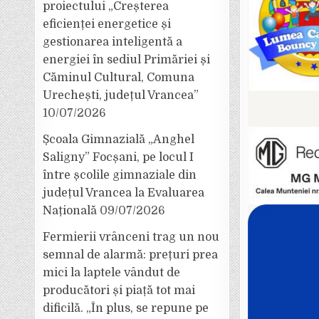
proiectului „Creșterea
eficienței energetice și
gestionarea inteligentă a
energiei în sediul Primăriei și
Căminul Cultural, Comuna
Urechești, județul Vrancea”
10/07/2026
Școala Gimnazială „Anghel
Saligny” Focșani, pe locul I
între școlile gimnaziale din
județul Vrancea la Evaluarea
Națională
09/07/2026
Fermierii vrânceni trag un nou
semnal de alarmă: prețuri prea
mici la laptele vândut de
producători și piață tot mai
dificilă. „În plus, se repune pe