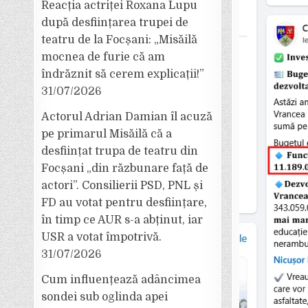
Reacția actriței Roxana Lupu
după desființarea trupei de
teatru de la Focșani: „Misăilă
mocnea de furie că am
îndrăznit să cerem explicații!”
31/07/2026
Actorul Adrian Damian îl acuză
pe primarul Misăilă că a
desființat trupa de teatru din
Focșani „din răzbunare față de
actori”. Consilierii PSD, PNL și
FD au votat pentru desființare,
în timp ce AUR s-a abținut, iar
USR a votat împotrivă.
31/07/2026
Cum influențează adâncimea
sondei sub oglinda apei