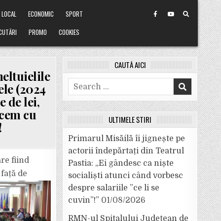
LOCAL
ECONOMIC
SPORT
CUTĂRI
PROMO
COOKIES
CAUTĂ AICI
eltuielile
Search
ele (2024
for:
 de lei,
acem cu
ULTIMELE ȘTIRI
!
Primarul Misăilă îi jignește pe
actorii îndepărtați din Teatrul
re fiind
Pastia: „Ei gândesc ca niște
 față de
socialiști atunci când vorbesc
despre salariile ”ce li se
cuvin”!”
01/08/2026
RMN-ul Spitalului Județean de