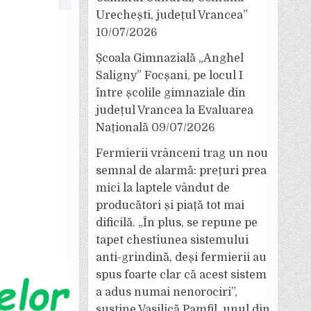
Urechești, județul Vrancea”
10/07/2026
Școala Gimnazială „Anghel
Saligny” Focșani, pe locul I
între școlile gimnaziale din
județul Vrancea la Evaluarea
Națională
09/07/2026
Fermierii vrânceni trag un nou
semnal de alarmă: prețuri prea
mici la laptele vândut de
producători și piață tot mai
dificilă. „În plus, se repune pe
tapet chestiunea sistemului
anti-grindină, deși fermierii au
spus foarte clar că acest sistem
a adus numai nenorociri”,
susține Vasilică Pamfil, unul din