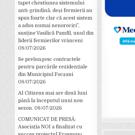
tapet chestiunea sistemului
anti-grindină, deși fermierii au
spus foarte clar că acest sistem
a adus numai nenorociri”,
susține Vasilică Pamfil, unul din
liderii fermierilor vrânceni
08/07/2026
Se prelungesc contractele
pentru parcările rezidențiale
din Municipiul Focșani
08/07/2026
AI Citizens mai are două luni
până la începutul unui nou
sezon.
08/07/2026
COMUNICAT DE PRESĂ:
Asociația NOI a finalizat cu
succes proiectul Erasmus+