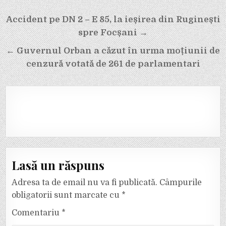
Navigare
Accident pe DN 2 – E 85, la ieșirea din Ruginești
în
spre Focșani →
articole
← Guvernul Orban a căzut în urma moțiunii de
cenzură votată de 261 de parlamentari
Lasă un răspuns
Adresa ta de email nu va fi publicată.
Câmpurile
obligatorii sunt marcate cu
*
Comentariu
*