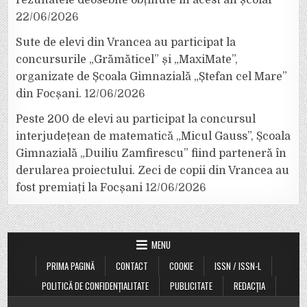
rezultatele deosebite obținute în acest an școlar
22/06/2026
Sute de elevi din Vrancea au participat la
concursurile „Grămăticel” și „MaxiMate”,
organizate de Școala Gimnazială „Ștefan cel Mare”
din Focșani.
12/06/2026
Peste 200 de elevi au participat la concursul
interjudețean de matematică „Micul Gauss”, Școala
Gimnazială „Duiliu Zamfirescu” fiind parteneră în
derularea proiectului. Zeci de copii din Vrancea au
fost premiați la Focșani
12/06/2026
MENU
PRIMA PAGINĂ
CONTACT
COOKIE
ISSN / ISSN-L
POLITICĂ DE CONFIDENȚIALITATE
PUBLICITATE
REDACȚIA