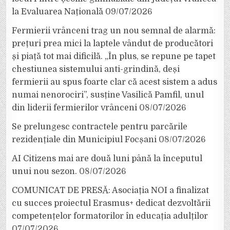
la Evaluarea Națională
09/07/2026
Fermierii vrânceni trag un nou semnal de alarmă:
prețuri prea mici la laptele vândut de producători
și piață tot mai dificilă. „În plus, se repune pe tapet
chestiunea sistemului anti-grindină, deși
fermierii au spus foarte clar că acest sistem a adus
numai nenorociri”, susține Vasilică Pamfil, unul
din liderii fermierilor vrânceni
08/07/2026
Se prelungesc contractele pentru parcările
rezidențiale din Municipiul Focșani
08/07/2026
AI Citizens mai are două luni până la începutul
unui nou sezon.
08/07/2026
COMUNICAT DE PRESĂ: Asociația NOI a finalizat
cu succes proiectul Erasmus+ dedicat dezvoltării
competențelor formatorilor în educația adulților
07/07/2026