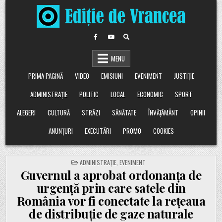
Skip
to
content
MENU
PRIMA PAGINĂ
VIDEO
EMISIUNI
EVENIMENT
JUSTIȚIE
ADMINISTRAȚIE
POLITIC
LOCAL
ECONOMIC
SPORT
ALEGERI
CULTURĂ
STRĂZI
SĂNĂTATE
ÎNVĂȚĂMÂNT
OPINII
ANUNȚURI
EXECUTĂRI
PROMO
COOKIES
POSTED
ADMINISTRAȚIE
,
EVENIMENT
IN
Guvernul a aprobat ordonanța de
urgență prin care satele din
România vor fi conectate la rețeaua
de distribuție de gaze naturale