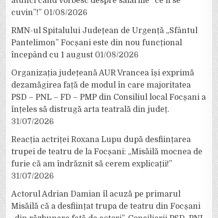
atunci când vorbesc despre salariile ”ce li se
cuvin”!”
01/08/2026
RMN-ul Spitalului Județean de Urgență „Sfântul
Pantelimon” Focșani este din nou funcțional
începând cu 1 august
01/08/2026
Organizația județeană AUR Vrancea își exprimă
dezamăgirea față de modul în care majoritatea
PSD – PNL – FD – PMP din Consiliul local Focșani a
înțeles să distrugă arta teatrală din județ.
31/07/2026
Reacția actriței Roxana Lupu după desființarea
trupei de teatru de la Focșani: „Misăilă mocnea de
furie că am îndrăznit să cerem explicații!”
31/07/2026
Actorul Adrian Damian îl acuză pe primarul
Misăilă că a desființat trupa de teatru din Focșani