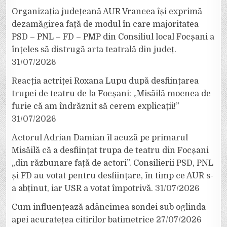
Organizația județeană AUR Vrancea își exprimă
dezamăgirea față de modul în care majoritatea
PSD – PNL – FD – PMP din Consiliul local Focșani a
înțeles să distrugă arta teatrală din județ.
31/07/2026
Reacția actriței Roxana Lupu după desființarea
trupei de teatru de la Focșani: „Misăilă mocnea de
furie că am îndrăznit să cerem explicații!”
31/07/2026
Actorul Adrian Damian îl acuză pe primarul
Misăilă că a desființat trupa de teatru din Focșani
„din răzbunare față de actori”. Consilierii PSD, PNL
și FD au votat pentru desființare, în timp ce AUR s-
a abținut, iar USR a votat împotrivă.
31/07/2026
Cum influențează adâncimea sondei sub oglinda
apei acuratețea citirilor batimetrice
27/07/2026