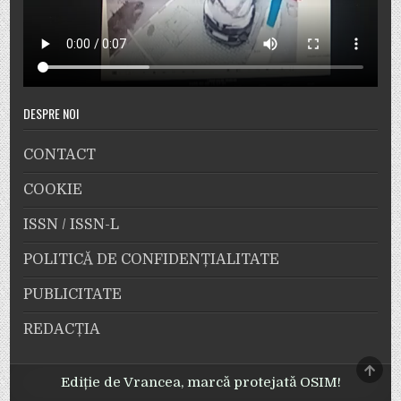
DESPRE NOI
CONTACT
COOKIE
ISSN / ISSN-L
POLITICĂ DE CONFIDENȚIALITATE
PUBLICITATE
REDACȚIA
SCRO
TO
Ediție de Vrancea, marcă protejată OSIM!
TOP