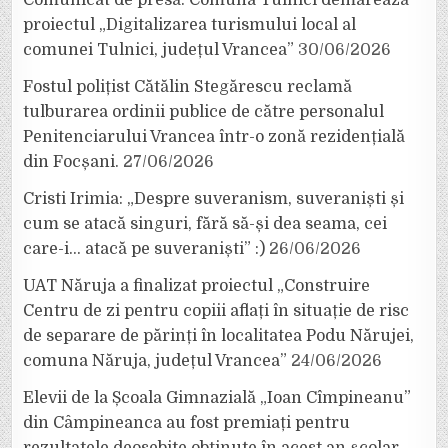
Comunicat de presă. Comuna Tulnici demarează
proiectul „Digitalizarea turismului local al
comunei Tulnici, județul Vrancea”
30/06/2026
Fostul polițist Cătălin Stegărescu reclamă
tulburarea ordinii publice de către personalul
Penitenciarului Vrancea într-o zonă rezidențială
din Focșani.
27/06/2026
Cristi Irimia: „Despre suveranism, suveraniști și
cum se atacă singuri, fără să-și dea seama, cei
care-i… atacă pe suveraniști” :)
26/06/2026
UAT Năruja a finalizat proiectul „Construire
Centru de zi pentru copiii aflați în situație de risc
de separare de părinți în localitatea Podu Nărujei,
comuna Năruja, județul Vrancea”
24/06/2026
Elevii de la Școala Gimnazială „Ioan Cîmpineanu”
din Câmpineanca au fost premiați pentru