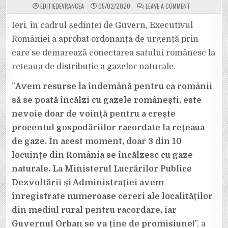
ON
EDITIEDEVRANCEA
05/02/2020
LEAVE A COMMENT
GUVERNUL
A
APROBAT
Ieri, în cadrul ședinței de Guvern, Executivul
ORDONANȚA
DE
României a aprobat ordonanța de urgență prin
URGENȚĂ
PRIN
care se demarează conectarea satului românesc la
CARE
SATELE
rețeaua de distribuție a gazelor naturale.
DIN
ROMÂNIA
VOR
FI
”
Avem resurse la îndemână pentru ca românii
CONECTATE
LA
să se poată încălzi cu gazele românești, este
REȚEAUA
DE
nevoie doar de voință pentru a crește
DISTRIBUȚIE
DE
procentul gospodăriilor racordate la rețeaua
GAZE
NATURALE
de gaze. În acest moment, doar 3 din 10
locuințe din România se încălzesc cu gaze
naturale. La Ministerul Lucrărilor Publice
Dezvoltării și Administrației avem
înregistrate numeroase cereri ale localităților
din mediul rural pentru racordare, iar
Guvernul Orban se va ține de promisiune!
”, a