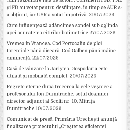
„din răzbunare față de actori”. Consilierii PSD, PNL
și FD au votat pentru desființare, în timp ce AUR s-
a abținut, iar USR a votat împotrivă.
31/07/2026
Cum influențează adâncimea sondei sub oglinda
apei acuratețea citirilor batimetrice
27/07/2026
Vremea în Vrancea. Cod Portocaliu de ploi
torențiale până diseară, Cod Galben până mâine
dimineață.
22/07/2026
Casă de vânzare la Jariștea. Gospodăria este
utilată și mobilată complet.
20/07/2026
Regrete eterne după trecerea la cele veșnice a
profesorului Ion Dumitrache, soțul doamnei
director adjunct al Școlii nr. 10, Mitrița
Dumitrache
10/07/2026
Comunicat de presă. Primăria Urechești anunță
finalizarea proiectului „Creșterea eficienței