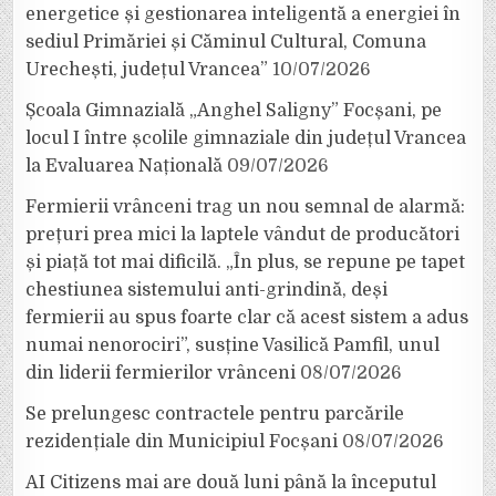
energetice și gestionarea inteligentă a energiei în
sediul Primăriei și Căminul Cultural, Comuna
Urechești, județul Vrancea”
10/07/2026
Școala Gimnazială „Anghel Saligny” Focșani, pe
locul I între școlile gimnaziale din județul Vrancea
la Evaluarea Națională
09/07/2026
Fermierii vrânceni trag un nou semnal de alarmă:
prețuri prea mici la laptele vândut de producători
și piață tot mai dificilă. „În plus, se repune pe tapet
chestiunea sistemului anti-grindină, deși
fermierii au spus foarte clar că acest sistem a adus
numai nenorociri”, susține Vasilică Pamfil, unul
din liderii fermierilor vrânceni
08/07/2026
Se prelungesc contractele pentru parcările
rezidențiale din Municipiul Focșani
08/07/2026
AI Citizens mai are două luni până la începutul