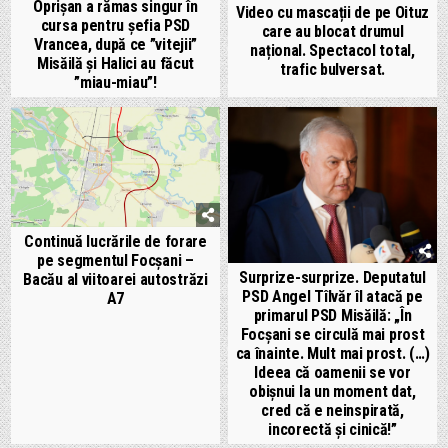
Oprișan a rămas singur în
Video cu mascații de pe Oituz
cursa pentru șefia PSD
care au blocat drumul
Vrancea, după ce ”vitejii”
național. Spectacol total,
Misăilă și Halici au făcut
trafic bulversat.
”miau-miau”!
Continuă lucrările de forare
pe segmentul Focșani –
Surprize-surprize. Deputatul
Bacău al viitoarei autostrăzi
PSD Angel Tîlvăr îl atacă pe
A7
primarul PSD Misăilă: „În
Focșani se circulă mai prost
ca înainte. Mult mai prost. (…)
Ideea că oamenii se vor
obișnui la un moment dat,
cred că e neinspirată,
incorectă și cinică!”