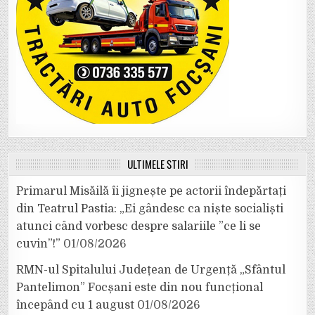
ULTIMELE ȘTIRI
Primarul Misăilă îi jignește pe actorii îndepărtați
din Teatrul Pastia: „Ei gândesc ca niște socialiști
atunci când vorbesc despre salariile ”ce li se
cuvin”!”
01/08/2026
RMN-ul Spitalului Județean de Urgență „Sfântul
Pantelimon” Focșani este din nou funcțional
începând cu 1 august
01/08/2026