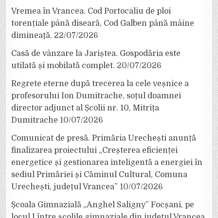
Vremea în Vrancea. Cod Portocaliu de ploi
torențiale până diseară, Cod Galben până mâine
dimineață.
22/07/2026
Casă de vânzare la Jariștea. Gospodăria este
utilată și mobilată complet.
20/07/2026
Regrete eterne după trecerea la cele veșnice a
profesorului Ion Dumitrache, soțul doamnei
director adjunct al Școlii nr. 10, Mitrița
Dumitrache
10/07/2026
Comunicat de presă. Primăria Urechești anunță
finalizarea proiectului „Creșterea eficienței
energetice și gestionarea inteligentă a energiei în
sediul Primăriei și Căminul Cultural, Comuna
Urechești, județul Vrancea”
10/07/2026
Școala Gimnazială „Anghel Saligny” Focșani, pe
locul I între școlile gimnaziale din județul Vrancea