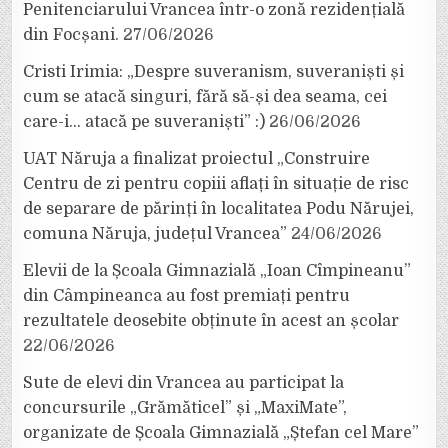
Penitenciarului Vrancea într-o zonă rezidențială
din Focșani.
27/06/2026
Cristi Irimia: „Despre suveranism, suveraniști și
cum se atacă singuri, fără să-și dea seama, cei
care-i… atacă pe suveraniști” :)
26/06/2026
UAT Năruja a finalizat proiectul „Construire
Centru de zi pentru copiii aflați în situație de risc
de separare de părinți în localitatea Podu Nărujei,
comuna Năruja, județul Vrancea”
24/06/2026
Elevii de la Școala Gimnazială „Ioan Cîmpineanu”
din Câmpineanca au fost premiați pentru
rezultatele deosebite obținute în acest an școlar
22/06/2026
Sute de elevi din Vrancea au participat la
concursurile „Grămăticel” și „MaxiMate”,
organizate de Școala Gimnazială „Ștefan cel Mare”