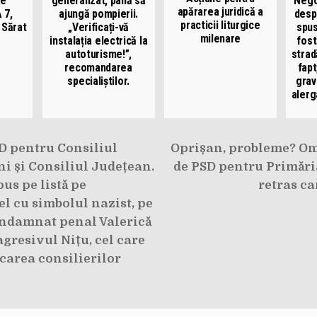
pe
generalizat, până să
Nego
apărarea juridică a
 7,
ajungă pompierii.
despr
practicii liturgice
 Sărat
„Verificați-vă
spus
milenare
instalația electrică la
fost
autoturisme!”,
strad
recomandarea
fapt
specialiștilor.
grav
alerg
e
D pentru Consiliul
Oprișan, probleme? O
i și Consiliul Județean.
de PSD pentru Primări
pus pe listă pe
retras c
l cu simbolul nazist, pe
ndamnat penal Valerică
agresivul Nițu, cel care
carea consilierilor