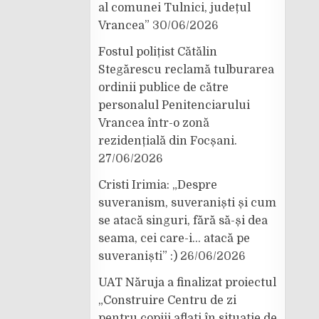
al comunei Tulnici, județul
Vrancea”
30/06/2026
Fostul polițist Cătălin
Stegărescu reclamă tulburarea
ordinii publice de către
personalul Penitenciarului
Vrancea într-o zonă
rezidențială din Focșani.
27/06/2026
Cristi Irimia: „Despre
suveranism, suveraniști și cum
se atacă singuri, fără să-și dea
seama, cei care-i… atacă pe
suveraniști” :)
26/06/2026
UAT Năruja a finalizat proiectul
„Construire Centru de zi
pentru copiii aflați în situație de