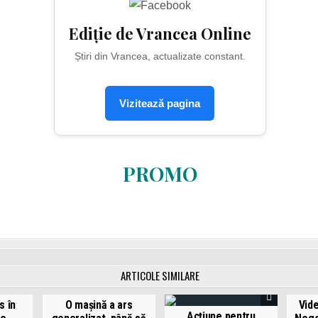
Ediție de Vrancea Online
Știri din Vrancea, actualizate constant.
Vizitează pagina
PROMO
ARTICOLE SIMILARE
s în
O mașină a ars
Vide
Acțiune pentru