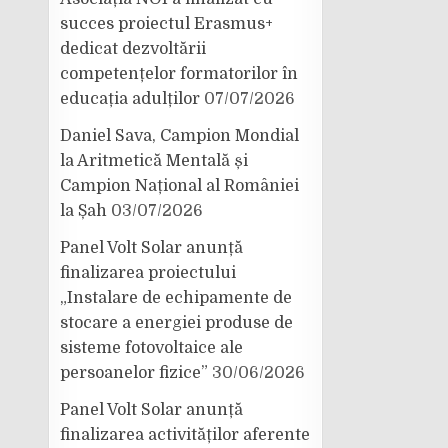
succes proiectul Erasmus+
dedicat dezvoltării
competențelor formatorilor în
educația adulților
07/07/2026
Daniel Sava, Campion Mondial
la Aritmetică Mentală și
Campion Național al României
la Șah
03/07/2026
Panel Volt Solar anunță
finalizarea proiectului
„Instalare de echipamente de
stocare a energiei produse de
sisteme fotovoltaice ale
persoanelor fizice”
30/06/2026
Panel Volt Solar anunță
finalizarea activităților aferente