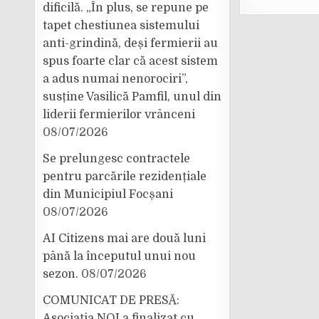
dificilă. „În plus, se repune pe
tapet chestiunea sistemului
anti-grindină, deși fermierii au
spus foarte clar că acest sistem
a adus numai nenorociri”,
susține Vasilică Pamfil, unul din
liderii fermierilor vrânceni
08/07/2026
Se prelungesc contractele
pentru parcările rezidențiale
din Municipiul Focșani
08/07/2026
AI Citizens mai are două luni
până la începutul unui nou
sezon.
08/07/2026
COMUNICAT DE PRESĂ:
Asociația NOI a finalizat cu