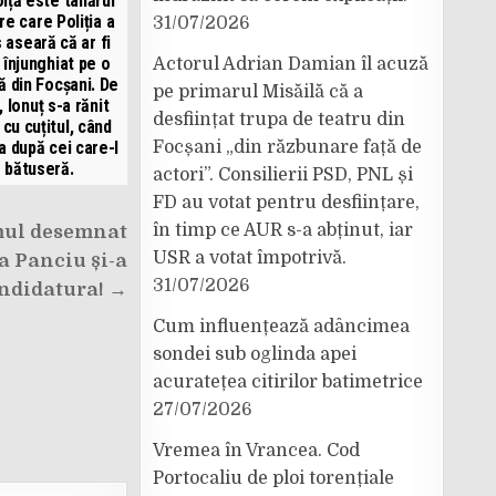
iță este tânărul
e care Poliția a
31/07/2026
 aseară că ar fi
 înjunghiat pe o
Actorul Adrian Damian îl acuză
ă din Focșani. De
pe primarul Misăilă că a
, Ionuț s-a rănit
desființat trupa de teatru din
 cu cuțitul, când
a după cei care-l
Focșani „din răzbunare față de
bătuseră.
actori”. Consilierii PSD, PNL și
FD au votat pentru desființare,
în timp ce AUR s-a abținut, iar
mul desemnat
USR a votat împotrivă.
a Panciu și-a
31/07/2026
andidatura! →
Cum influențează adâncimea
sondei sub oglinda apei
acuratețea citirilor batimetrice
27/07/2026
Vremea în Vrancea. Cod
Portocaliu de ploi torențiale