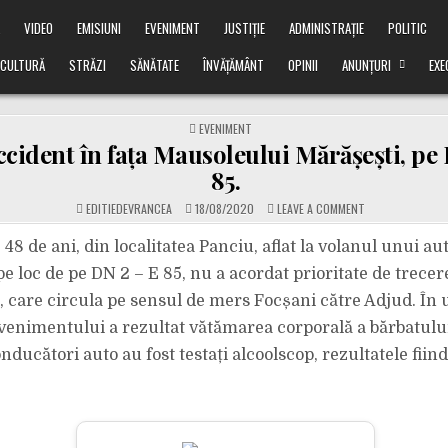
Ă
VIDEO
EMISIUNI
EVENIMENT
JUSTIȚIE
ADMINISTRAȚIE
POLITIC
CULTURĂ
STRĂZI
SĂNĂTATE
ÎNVĂȚĂMÂNT
OPINII
ANUNȚURI
EXE
POSTED
EVENIMENT
IN
cident în fața Mausoleului Mărășești, pe 
85.
ON
EDITIEDEVRANCEA
18/08/2020
LEAVE A COMMENT
GRAV
ACCIDENT
ÎN
48 de ani, din localitatea Panciu, aflat la volanul unui au
FAȚA
MAUSOLEULUI
e loc de pe DN 2 – E 85, nu a acordat prioritate de trecer
MĂRĂȘEȘTI,
PE
, care circula pe sensul de mers Focșani către Adjud. În
DN
2
venimentului a rezultat vătămarea corporală a bărbatulu
–
E
85.
nducători auto au fost testați alcoolscop, rezultatele fiin