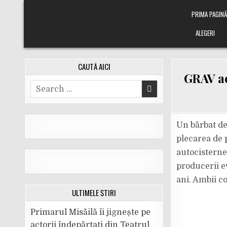
Skip
PRIMA PAGIN
to
content
ALEGERI
CAUTĂ AICI
GRAV ac
Search
for:
Un bărbat de 
plecarea de p
autocisterne
producerii e
ani. Ambii co
ULTIMELE ȘTIRI
Primarul Misăilă îi jignește pe
actorii îndepărtați din Teatrul