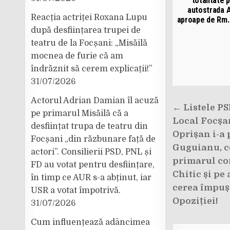
totalitate 
autostrada A
Reacția actriței Roxana Lupu
aproape de Rm.
după desființarea trupei de
teatru de la Focșani: „Misăilă
mocnea de furie că am
îndrăznit să cerem explicații!”
31/07/2026
Actorul Adrian Damian îl acuză
Navigar
← Listele PS
pe primarul Misăilă că a
în
Local Focșan
desființat trupa de teatru din
articole
Oprișan i-a 
Focșani „din răzbunare față de
Guguianu, ce
actori”. Consilierii PSD, PNL și
primarul co
FD au votat pentru desființare,
Chitic și pe 
în timp ce AUR s-a abținut, iar
cerea împuș
USR a votat împotrivă.
Opoziției!
31/07/2026
Cum influențează adâncimea