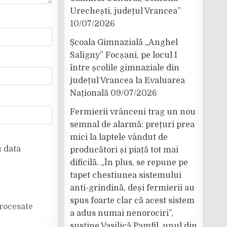
Urechești, județul Vrancea”
10/07/2026
Școala Gimnazială „Anghel
Saligny” Focșani, pe locul I
între școlile gimnaziale din
județul Vrancea la Evaluarea
Națională
09/07/2026
Fermierii vrânceni trag un nou
semnal de alarmă: prețuri prea
mici la laptele vândut de
u data
producători și piață tot mai
dificilă. „În plus, se repune pe
tapet chestiunea sistemului
anti-grindină, deși fermierii au
spus foarte clar că acest sistem
rocesate
a adus numai nenorociri”,
susține Vasilică Pamfil, unul din