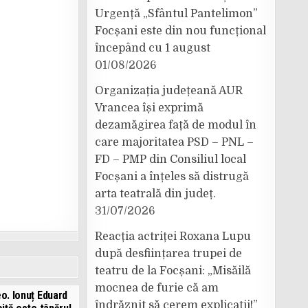
Urgență „Sfântul Pantelimon”
Focșani este din nou funcțional
începând cu 1 august
01/08/2026
Organizația județeană AUR
Vrancea își exprimă
dezamăgirea față de modul în
care majoritatea PSD – PNL –
FD – PMP din Consiliul local
Focșani a înțeles să distrugă
arta teatrală din județ.
31/07/2026
Reacția actriței Roxana Lupu
după desființarea trupei de
teatru de la Focșani: „Misăilă
mocnea de furie că am
o. Ionuț Eduard
îndrăznit să cerem explicații!”