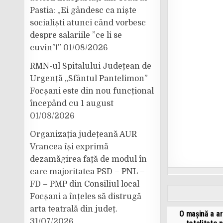
Pastia: „Ei gândesc ca niște
socialiști atunci când vorbesc
despre salariile ”ce li se
cuvin”!”
01/08/2026
RMN-ul Spitalului Județean de
Urgență „Sfântul Pantelimon”
Focșani este din nou funcțional
începând cu 1 august
01/08/2026
Organizația județeană AUR
Vrancea își exprimă
dezamăgirea față de modul în
care majoritatea PSD – PNL –
FD – PMP din Consiliul local
Focșani a înțeles să distrugă
arta teatrală din județ.
O mașină a ar
31/07/2026