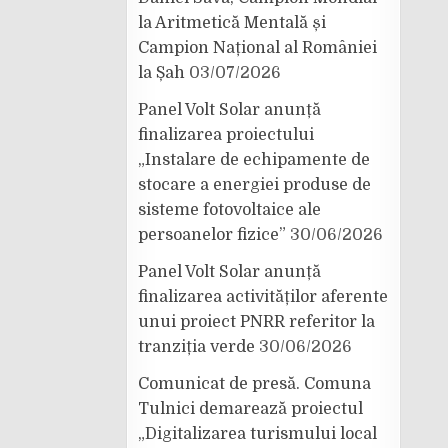
la Aritmetică Mentală și
Campion Național al României
la Șah
03/07/2026
Panel Volt Solar anunță
finalizarea proiectului
„Instalare de echipamente de
stocare a energiei produse de
sisteme fotovoltaice ale
persoanelor fizice”
30/06/2026
Panel Volt Solar anunță
finalizarea activităților aferente
unui proiect PNRR referitor la
tranziția verde
30/06/2026
Comunicat de presă. Comuna
Tulnici demarează proiectul
„Digitalizarea turismului local