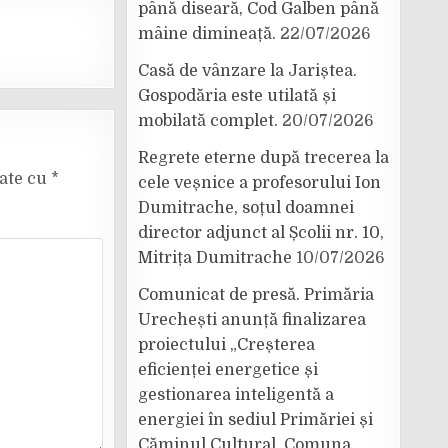
până diseară, Cod Galben până
mâine dimineață.
22/07/2026
Casă de vânzare la Jariștea.
Gospodăria este utilată și
mobilată complet.
20/07/2026
Regrete eterne după trecerea la
cate cu
*
cele veșnice a profesorului Ion
Dumitrache, soțul doamnei
director adjunct al Școlii nr. 10,
Mitrița Dumitrache
10/07/2026
Comunicat de presă. Primăria
Urechești anunță finalizarea
proiectului „Creșterea
eficienței energetice și
gestionarea inteligentă a
energiei în sediul Primăriei și
Căminul Cultural, Comuna