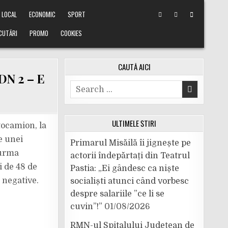
LOCAL
ECONOMIC
SPORT
CUTĂRI
PROMO
COOKIES
CAUTĂ AICI
DN 2 – E
Search
for:
ULTIMELE ȘTIRI
tocamion, la
e unei
Primarul Misăilă îi jignește pe
 urma
actorii îndepărtați din Teatrul
i de 48 de
Pastia: „Ei gândesc ca niște
d negative.
socialiști atunci când vorbesc
despre salariile ”ce li se
cuvin”!”
01/08/2026
RMN-ul Spitalului Județean de