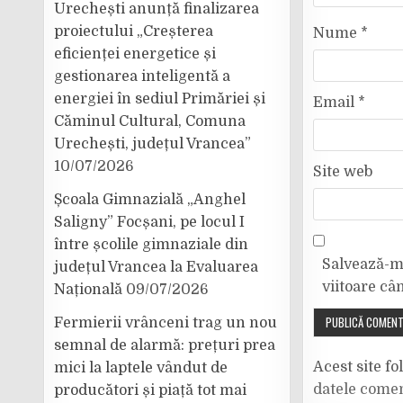
Urechești anunță finalizarea
proiectului „Creșterea
Nume
*
eficienței energetice și
gestionarea inteligentă a
energiei în sediul Primăriei și
Email
*
Căminul Cultural, Comuna
Urechești, județul Vrancea”
10/07/2026
Site web
Școala Gimnazială „Anghel
Saligny” Focșani, pe locul I
între școlile gimnaziale din
Salvează-mi
județul Vrancea la Evaluarea
viitoare câ
Națională
09/07/2026
Fermierii vrânceni trag un nou
semnal de alarmă: prețuri prea
Acest site f
mici la laptele vândut de
datele comen
producători și piață tot mai