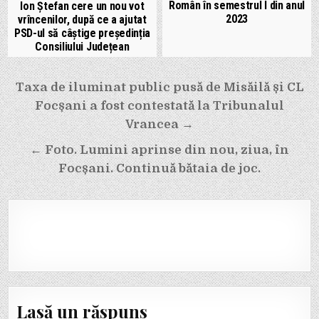
Român în semestrul I din anul
Ion Ștefan cere un nou vot
2023
vrîncenilor, după ce a ajutat
PSD-ul să câștige președinția
Consiliului Județean
Navigare
Taxa de iluminat public pusă de Misăilă și CL
Focșani a fost contestată la Tribunalul
în
Vrancea →
articole
← Foto. Lumini aprinse din nou, ziua, în
Focșani. Continuă bătaia de joc.
Lasă un răspuns