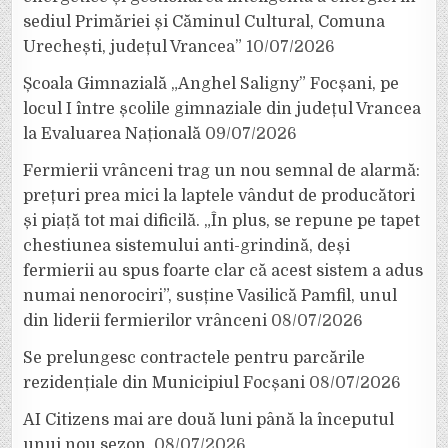
sediul Primăriei și Căminul Cultural, Comuna
Urechești, județul Vrancea”
10/07/2026
Școala Gimnazială „Anghel Saligny” Focșani, pe
locul I între școlile gimnaziale din județul Vrancea
la Evaluarea Națională
09/07/2026
Fermierii vrânceni trag un nou semnal de alarmă:
prețuri prea mici la laptele vândut de producători
și piață tot mai dificilă. „În plus, se repune pe tapet
chestiunea sistemului anti-grindină, deși
fermierii au spus foarte clar că acest sistem a adus
numai nenorociri”, susține Vasilică Pamfil, unul
din liderii fermierilor vrânceni
08/07/2026
Se prelungesc contractele pentru parcările
rezidențiale din Municipiul Focșani
08/07/2026
AI Citizens mai are două luni până la începutul
unui nou sezon.
08/07/2026