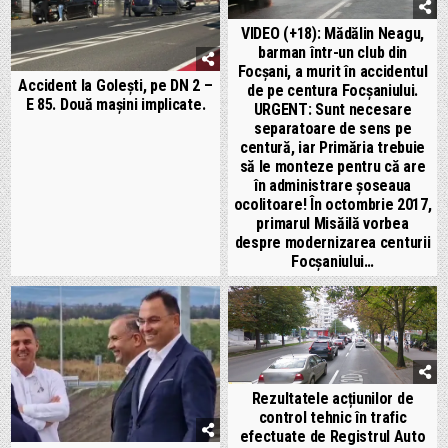
VIDEO (+18): Mădălin Neagu,
barman într-un club din
Focșani, a murit în accidentul
Accident la Golești, pe DN 2 –
de pe centura Focșaniului.
E 85. Două mașini implicate.
URGENT: Sunt necesare
separatoare de sens pe
centură, iar Primăria trebuie
să le monteze pentru că are
în administrare șoseaua
ocolitoare! În octombrie 2017,
primarul Misăilă vorbea
despre modernizarea centurii
Focșaniului…
Rezultatele acțiunilor de
control tehnic în trafic
efectuate de Registrul Auto