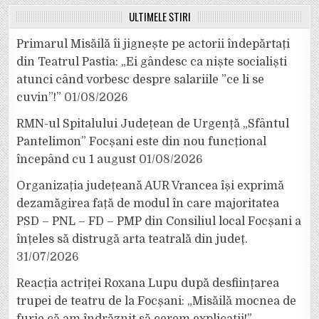
ULTIMELE ȘTIRI
Primarul Misăilă îi jignește pe actorii îndepărtați
din Teatrul Pastia: „Ei gândesc ca niște socialiști
atunci când vorbesc despre salariile ”ce li se
cuvin”!”
01/08/2026
RMN-ul Spitalului Județean de Urgență „Sfântul
Pantelimon” Focșani este din nou funcțional
începând cu 1 august
01/08/2026
Organizația județeană AUR Vrancea își exprimă
dezamăgirea față de modul în care majoritatea
PSD – PNL – FD – PMP din Consiliul local Focșani a
înțeles să distrugă arta teatrală din județ.
31/07/2026
Reacția actriței Roxana Lupu după desființarea
trupei de teatru de la Focșani: „Misăilă mocnea de
furie că am îndrăznit să cerem explicații!”