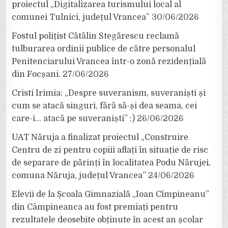
proiectul „Digitalizarea turismului local al
comunei Tulnici, județul Vrancea”
30/06/2026
Fostul polițist Cătălin Stegărescu reclamă
tulburarea ordinii publice de către personalul
Penitenciarului Vrancea într-o zonă rezidențială
din Focșani.
27/06/2026
Cristi Irimia: „Despre suveranism, suveraniști și
cum se atacă singuri, fără să-și dea seama, cei
care-i… atacă pe suveraniști” :)
26/06/2026
UAT Năruja a finalizat proiectul „Construire
Centru de zi pentru copiii aflați în situație de risc
de separare de părinți în localitatea Podu Nărujei,
comuna Năruja, județul Vrancea”
24/06/2026
Elevii de la Școala Gimnazială „Ioan Cîmpineanu”
din Câmpineanca au fost premiați pentru
rezultatele deosebite obținute în acest an școlar