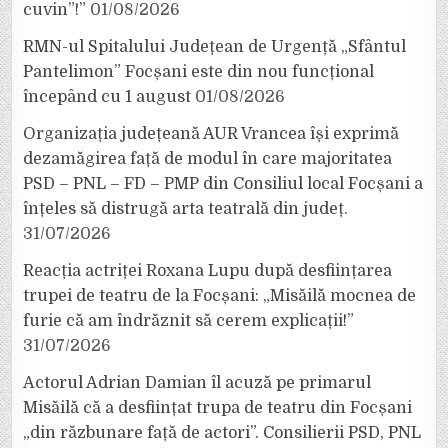
cuvin”!”
01/08/2026
RMN-ul Spitalului Județean de Urgență „Sfântul
Pantelimon” Focșani este din nou funcțional
începând cu 1 august
01/08/2026
Organizația județeană AUR Vrancea își exprimă
dezamăgirea față de modul în care majoritatea
PSD – PNL – FD – PMP din Consiliul local Focșani a
înțeles să distrugă arta teatrală din județ.
31/07/2026
Reacția actriței Roxana Lupu după desființarea
trupei de teatru de la Focșani: „Misăilă mocnea de
furie că am îndrăznit să cerem explicații!”
31/07/2026
Actorul Adrian Damian îl acuză pe primarul
Misăilă că a desființat trupa de teatru din Focșani
„din răzbunare față de actori”. Consilierii PSD, PNL