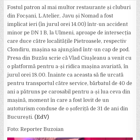
CUM
A
Fostul patron al mai multor restaurante și cluburi
MURIT
VLAD
din Focșani, L Atelier, Javu și Nomad a fost
CIUȘLEANU
IERI
implicat ieri (în jurul orei 14.00) într-un accident
ÎN
ACCIDENTUL
minor pe DN 1 B, la Ulmeni, aproape de intersecția
DE
LA
ULMENI
care duce către localitățile Pietroasele, respectiv
(PE
TRONSONUL
Clondiru, mașina sa ajungând într-un cap de pod.
DINTRE
BUZĂU
Presa din Buzău scrie că Vlad Ciușleanu a venit cu
ȘI
PLOIEȘTI).
o platformă pentru a-și ridica mașina avariată, în
jurul orei 18.00. Înainte ca aceasta să fie urcată
pentru transportul către service, bărbatul de 40 de
ani a pătruns pe carosabil pentru a-și lua ceva din
mașină, moment în care a fost lovit de un
autoturism conduse de o șoferiță de 31 de ani din
București.
(EdV)
Foto: Reporter Buzoian