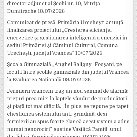
director adjunct al Școlii nr. 10, Mitrița
Dumitrache
10/07/2026
Comunicat de presă. Primăria Urechești anunță
finalizarea proiectului „Creșterea eficienței
energetice și gestionarea inteligentă a energiei în
sediul Primăriei și Căminul Cultural, Comuna
Urechești, județul Vrancea”
10/07/2026
Școala Gimnazială „Anghel Saligny” Focșani, pe
locul I între școlile gimnaziale din județul Vrancea
la Evaluarea Națională
09/07/2026
Fermierii vrânceni trag un nou semnal de alarmă:
prețuri prea mici la laptele vândut de producători
și piață tot mai dificilă. „În plus, se repune pe tapet
chestiunea sistemului anti-grindină, deși
fermierii au spus foarte clar că acest sistem a adus
numai nenorociri”, susține Vasilică Pamfil, unul
din liderii fermierilor vrânceni
08/07/2026