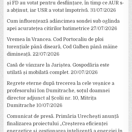
și FD au votat pentru desființare, în timp ce AUR s-
a abținut, iar USR a votat împotrivă.
31/07/2026
Cum influențează adâncimea sondei sub oglinda
apei acuratețea citirilor batimetrice
27/07/2026
Vremea în Vrancea. Cod Portocaliu de ploi
torențiale până diseară, Cod Galben până mâine
dimineață.
22/07/2026
Casă de vânzare la Jariștea. Gospodăria este
utilată și mobilată complet.
20/07/2026
Regrete eterne după trecerea la cele veșnice a
profesorului Ion Dumitrache, soțul doamnei
director adjunct al Școlii nr. 10, Mitrița
Dumitrache
10/07/2026
Comunicat de presă. Primăria Urechești anunță
finalizarea proiectului „Creșterea eficienței
energetice și gestionarea inteligentă a energiei în