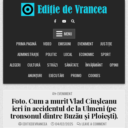
Skip
to
content
MENU
PRIMA PAGINĂ
VIDEO
EMISIUNI
EVENIMENT
JUSTIȚIE
ADMINISTRAȚIE
POLITIC
LOCAL
ECONOMIC
SPORT
ALEGERI
CULTURĂ
STRĂZI
SĂNĂTATE
ÎNVĂȚĂMÂNT
OPINII
ANUNȚURI
EXECUTĂRI
PROMO
COOKIES
POSTED
EVENIMENT
IN
Foto. Cum a murit Vlad Ciușleanu
ieri în accidentul de la Ulmeni (pe
tronsonul dintre Buzău și Ploiești).
ON
EDITIEDEVRANCEA
04/02/2025
LEAVE A COMMENT
FOTO.