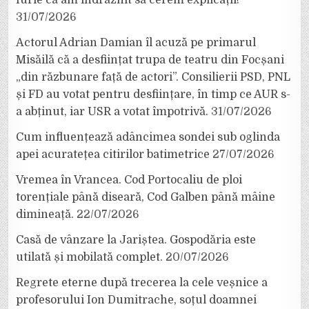
31/07/2026
Actorul Adrian Damian îl acuză pe primarul
Misăilă că a desființat trupa de teatru din Focșani
„din răzbunare față de actori”. Consilierii PSD, PNL
și FD au votat pentru desființare, în timp ce AUR s-
a abținut, iar USR a votat împotrivă.
31/07/2026
Cum influențează adâncimea sondei sub oglinda
apei acuratețea citirilor batimetrice
27/07/2026
Vremea în Vrancea. Cod Portocaliu de ploi
torențiale până diseară, Cod Galben până mâine
dimineață.
22/07/2026
Casă de vânzare la Jariștea. Gospodăria este
utilată și mobilată complet.
20/07/2026
Regrete eterne după trecerea la cele veșnice a
profesorului Ion Dumitrache, soțul doamnei