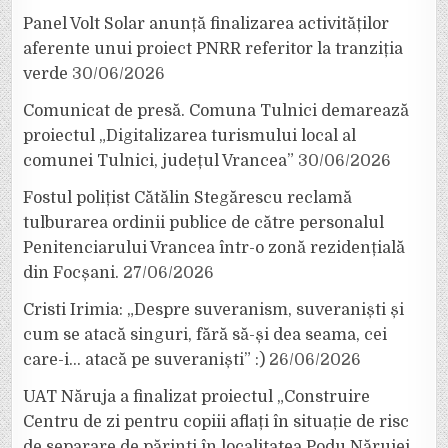
Panel Volt Solar anunță finalizarea activităților
aferente unui proiect PNRR referitor la tranziția
verde
30/06/2026
Comunicat de presă. Comuna Tulnici demarează
proiectul „Digitalizarea turismului local al
comunei Tulnici, județul Vrancea”
30/06/2026
Fostul polițist Cătălin Stegărescu reclamă
tulburarea ordinii publice de către personalul
Penitenciarului Vrancea într-o zonă rezidențială
din Focșani.
27/06/2026
Cristi Irimia: „Despre suveranism, suveraniști și
cum se atacă singuri, fără să-și dea seama, cei
care-i… atacă pe suveraniști” :)
26/06/2026
UAT Năruja a finalizat proiectul „Construire
Centru de zi pentru copiii aflați în situație de risc
de separare de părinți în localitatea Podu Nărujei,