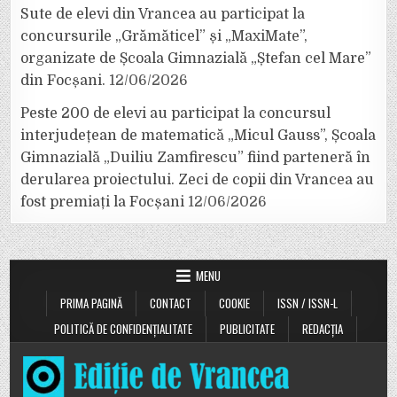
Sute de elevi din Vrancea au participat la
concursurile „Grămăticel” și „MaxiMate”,
organizate de Școala Gimnazială „Ștefan cel Mare”
din Focșani.
12/06/2026
Peste 200 de elevi au participat la concursul
interjudețean de matematică „Micul Gauss”, Școala
Gimnazială „Duiliu Zamfirescu” fiind parteneră în
derularea proiectului. Zeci de copii din Vrancea au
fost premiați la Focșani
12/06/2026
MENU
PRIMA PAGINĂ
CONTACT
COOKIE
ISSN / ISSN-L
POLITICĂ DE CONFIDENȚIALITATE
PUBLICITATE
REDACȚIA