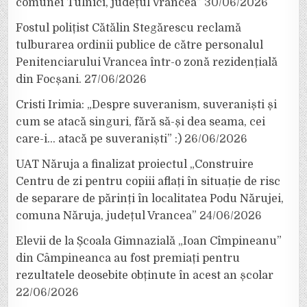
comunei Tulnici, județul Vrancea”
30/06/2026
Fostul polițist Cătălin Stegărescu reclamă
tulburarea ordinii publice de către personalul
Penitenciarului Vrancea într-o zonă rezidențială
din Focșani.
27/06/2026
Cristi Irimia: „Despre suveranism, suveraniști și
cum se atacă singuri, fără să-și dea seama, cei
care-i… atacă pe suveraniști” :)
26/06/2026
UAT Năruja a finalizat proiectul „Construire
Centru de zi pentru copiii aflați în situație de risc
de separare de părinți în localitatea Podu Nărujei,
comuna Năruja, județul Vrancea”
24/06/2026
Elevii de la Școala Gimnazială „Ioan Cîmpineanu”
din Câmpineanca au fost premiați pentru
rezultatele deosebite obținute în acest an școlar
22/06/2026