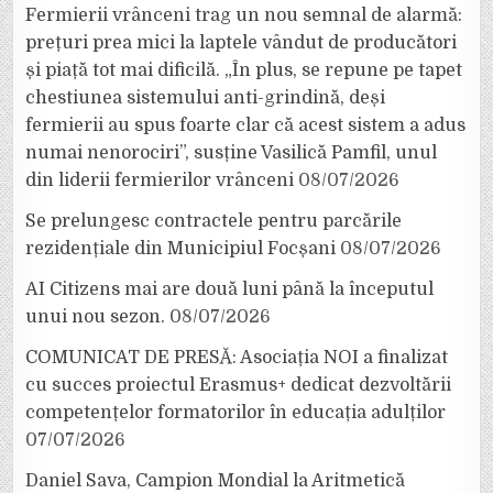
Fermierii vrânceni trag un nou semnal de alarmă:
prețuri prea mici la laptele vândut de producători
și piață tot mai dificilă. „În plus, se repune pe tapet
chestiunea sistemului anti-grindină, deși
fermierii au spus foarte clar că acest sistem a adus
numai nenorociri”, susține Vasilică Pamfil, unul
din liderii fermierilor vrânceni
08/07/2026
Se prelungesc contractele pentru parcările
rezidențiale din Municipiul Focșani
08/07/2026
AI Citizens mai are două luni până la începutul
unui nou sezon.
08/07/2026
COMUNICAT DE PRESĂ: Asociația NOI a finalizat
cu succes proiectul Erasmus+ dedicat dezvoltării
competențelor formatorilor în educația adulților
07/07/2026
Daniel Sava, Campion Mondial la Aritmetică