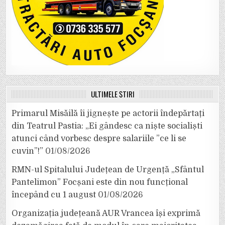
ULTIMELE ȘTIRI
Primarul Misăilă îi jignește pe actorii îndepărtați
din Teatrul Pastia: „Ei gândesc ca niște socialiști
atunci când vorbesc despre salariile ”ce li se
cuvin”!”
01/08/2026
RMN-ul Spitalului Județean de Urgență „Sfântul
Pantelimon” Focșani este din nou funcțional
începând cu 1 august
01/08/2026
Organizația județeană AUR Vrancea își exprimă