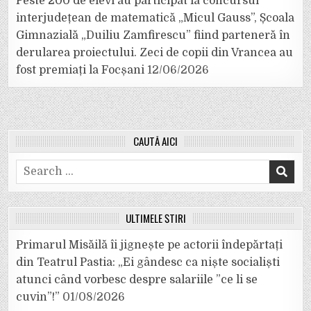
Peste 200 de elevi au participat la concursul
interjudețean de matematică „Micul Gauss”, Școala
Gimnazială „Duiliu Zamfirescu” fiind parteneră în
derularea proiectului. Zeci de copii din Vrancea au
fost premiați la Focșani
12/06/2026
CAUTĂ AICI
Search
for:
ULTIMELE ȘTIRI
Primarul Misăilă îi jignește pe actorii îndepărtați
din Teatrul Pastia: „Ei gândesc ca niște socialiști
atunci când vorbesc despre salariile ”ce li se
cuvin”!”
01/08/2026