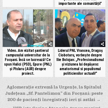
importante ale comunității”
Video. Am vizitat șantierul
Liderul PNL Vrancea, Dragoș
campusului universitar de la
Ciobotaru, vorbește despre
Focșani. Încă se lucrează! Ce
Ilie Bolojan: „Profesionalismul
spun Halici (PSD), Epure (PNL)
și viziunea lui depășesc
și Pîslaru (AUR) despre
amatorismul si populismul
proiect.
politicienilor actuali!”
Navigare
Aglomerație extremă la Urgențe, la Spitalul
în
Județean „Sf. Pantelimon” din Focșani: peste
articole
200 de pacienți înregistrați ieri și astăzi →