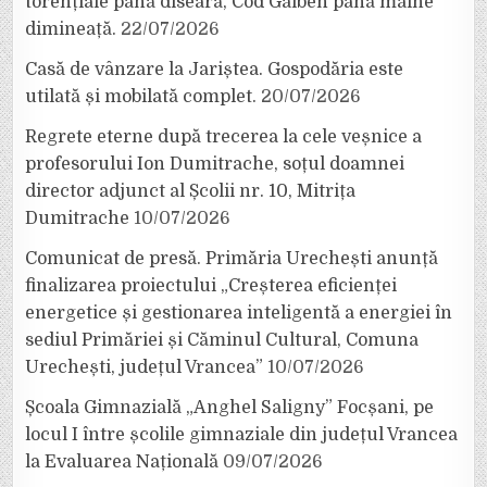
torențiale până diseară, Cod Galben până mâine
dimineață.
22/07/2026
Casă de vânzare la Jariștea. Gospodăria este
utilată și mobilată complet.
20/07/2026
Regrete eterne după trecerea la cele veșnice a
profesorului Ion Dumitrache, soțul doamnei
director adjunct al Școlii nr. 10, Mitrița
Dumitrache
10/07/2026
Comunicat de presă. Primăria Urechești anunță
finalizarea proiectului „Creșterea eficienței
energetice și gestionarea inteligentă a energiei în
sediul Primăriei și Căminul Cultural, Comuna
Urechești, județul Vrancea”
10/07/2026
Școala Gimnazială „Anghel Saligny” Focșani, pe
locul I între școlile gimnaziale din județul Vrancea
la Evaluarea Națională
09/07/2026