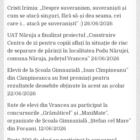
Cristi Irimia: „Despre suveranism, suveraniști și
cum se atacă singuri, fără să-și dea seama, cei
care-i… atacă pe suveraniști” :)
26/06/2026
UAT Năruja a finalizat proiectul „Construire
Centru de zi pentru copiii aflați în situație de risc
de separare de părinți în localitatea Podu Nărujei,
comuna Năruja, județul Vrancea”
24/06/2026
Elevii de la Școala Gimnazială „Ioan Cîmpineanu”
din Câmpineanca au fost premiați pentru
rezultatele deosebite obținute în acest an școlar
22/06/2026
Sute de elevi din Vrancea au participat la
concursurile „Grămăticel” și „MaxiMate”,
organizate de Școala Gimnazială „Ștefan cel Mare”
din Focșani.
12/06/2026