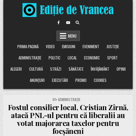
Skip
to
content
MENU
PRIMA PAGINĂ
VIDEO
EMISIUNI
EVENIMENT
JUSTIȚIE
ADMINISTRAȚIE
POLITIC
LOCAL
ECONOMIC
SPORT
ALEGERI
CULTURĂ
STRĂZI
SĂNĂTATE
ÎNVĂȚĂMÂNT
OPINII
ANUNȚURI
EXECUTĂRI
PROMO
COOKIES
POSTED
ADMINISTRAȚIE
IN
Fostul consilier local, Cristian Zîrnă,
atacă PNL-ul pentru că liberalii au
votat majorarea taxelor pentru
focșăneni