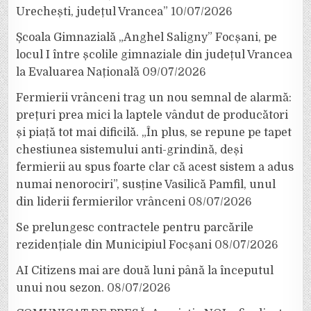
Urechești, județul Vrancea”
10/07/2026
Școala Gimnazială „Anghel Saligny” Focșani, pe
locul I între școlile gimnaziale din județul Vrancea
la Evaluarea Națională
09/07/2026
Fermierii vrânceni trag un nou semnal de alarmă:
prețuri prea mici la laptele vândut de producători
și piață tot mai dificilă. „În plus, se repune pe tapet
chestiunea sistemului anti-grindină, deși
fermierii au spus foarte clar că acest sistem a adus
numai nenorociri”, susține Vasilică Pamfil, unul
din liderii fermierilor vrânceni
08/07/2026
Se prelungesc contractele pentru parcările
rezidențiale din Municipiul Focșani
08/07/2026
AI Citizens mai are două luni până la începutul
unui nou sezon.
08/07/2026