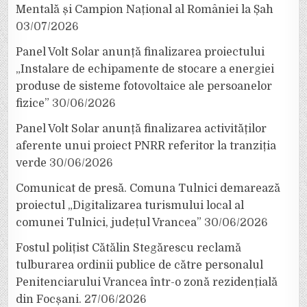
Mentală și Campion Național al României la Șah
03/07/2026
Panel Volt Solar anunță finalizarea proiectului
„Instalare de echipamente de stocare a energiei
produse de sisteme fotovoltaice ale persoanelor
fizice”
30/06/2026
Panel Volt Solar anunță finalizarea activităților
aferente unui proiect PNRR referitor la tranziția
verde
30/06/2026
Comunicat de presă. Comuna Tulnici demarează
proiectul „Digitalizarea turismului local al
comunei Tulnici, județul Vrancea”
30/06/2026
Fostul polițist Cătălin Stegărescu reclamă
tulburarea ordinii publice de către personalul
Penitenciarului Vrancea într-o zonă rezidențială
din Focșani.
27/06/2026