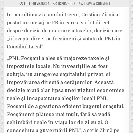
ON
EDITIEDEVRANCEA
03/01/2026
LEAVE A COMMENT
FOSTUL
CONSILIER
LOCAL,
În penultima zi a anului trecut, Cristian Zîrnă a
CRISTIAN
ZÎRNĂ,
postat un mesaj pe FB în care a vorbit direct
ATACĂ
PNL-
despre decizia de majorare a taxelor, decizie care
UL
PENTRU
„îi lovește direct pe focșăneni și votată de PNL în
CĂ
LIBERALII
AU
Consiliul Local”.
VOTAT
MAJORAREA
TAXELOR
„
PNL Focșani a ales să majoreze taxele și
PENTRU
FOCȘĂNENI
impozitele locale. Nu investițiile au fost
soluția, nu atragerea capitalului privat, ci
împovărarea directă a cetățenilor. Această
decizie arată clar lipsa unei viziuni economice
reale și incapacitatea aleșilor locali PNL
Focsani de a gestiona eficient bugetul orașului.
Focșănenii plătesc mai mult, fără să vadă
schimbări reale în viața lor de zi cu zi. O
consecinta a guvernării PNL
”, a scris Zîrnă pe