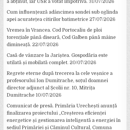
a abținut, iar USR a votat împotrivă.
31/07/2026
Cum influențează adâncimea sondei sub oglinda
apei acuratețea citirilor batimetrice
27/07/2026
Vremea în Vrancea. Cod Portocaliu de ploi
torențiale până diseară, Cod Galben până mâine
dimineață.
22/07/2026
Casă de vânzare la Jariștea. Gospodăria este
utilată și mobilată complet.
20/07/2026
Regrete eterne după trecerea la cele veșnice a
profesorului Ion Dumitrache, soțul doamnei
director adjunct al Școlii nr. 10, Mitrița
Dumitrache
10/07/2026
Comunicat de presă. Primăria Urechești anunță
finalizarea proiectului „Creșterea eficienței
energetice și gestionarea inteligentă a energiei în
sediul Primăriei și Căminul Cultural, Comuna