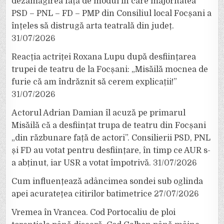
dezamăgirea față de modul în care majoritatea
PSD – PNL – FD – PMP din Consiliul local Focșani a
înțeles să distrugă arta teatrală din județ.
31/07/2026
Reacția actriței Roxana Lupu după desființarea
trupei de teatru de la Focșani: „Misăilă mocnea de
furie că am îndrăznit să cerem explicații!”
31/07/2026
Actorul Adrian Damian îl acuză pe primarul
Misăilă că a desființat trupa de teatru din Focșani
„din răzbunare față de actori”. Consilierii PSD, PNL
și FD au votat pentru desființare, în timp ce AUR s-
a abținut, iar USR a votat împotrivă.
31/07/2026
Cum influențează adâncimea sondei sub oglinda
apei acuratețea citirilor batimetrice
27/07/2026
Vremea în Vrancea. Cod Portocaliu de ploi