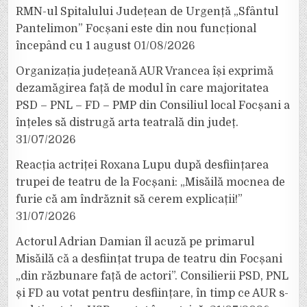
RMN-ul Spitalului Județean de Urgență „Sfântul
Pantelimon” Focșani este din nou funcțional
începând cu 1 august
01/08/2026
Organizația județeană AUR Vrancea își exprimă
dezamăgirea față de modul în care majoritatea
PSD – PNL – FD – PMP din Consiliul local Focșani a
înțeles să distrugă arta teatrală din județ.
31/07/2026
Reacția actriței Roxana Lupu după desființarea
trupei de teatru de la Focșani: „Misăilă mocnea de
furie că am îndrăznit să cerem explicații!”
31/07/2026
Actorul Adrian Damian îl acuză pe primarul
Misăilă că a desființat trupa de teatru din Focșani
„din răzbunare față de actori”. Consilierii PSD, PNL
și FD au votat pentru desființare, în timp ce AUR s-