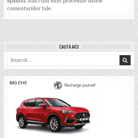
spamul.
Află cum sunt procesate datele
comentariilor tale
.
CAUTĂ AICI
Search
for: