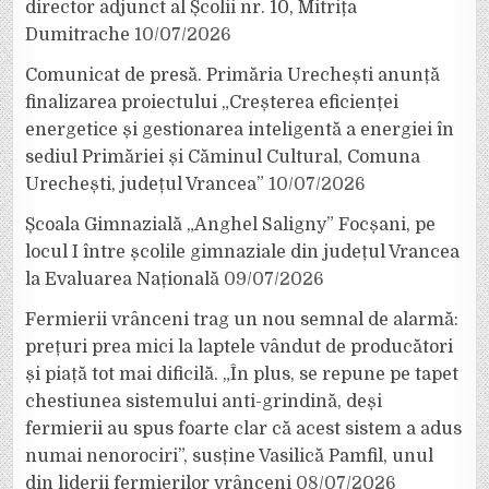
director adjunct al Școlii nr. 10, Mitrița
Dumitrache
10/07/2026
Comunicat de presă. Primăria Urechești anunță
finalizarea proiectului „Creșterea eficienței
energetice și gestionarea inteligentă a energiei în
sediul Primăriei și Căminul Cultural, Comuna
Urechești, județul Vrancea”
10/07/2026
Școala Gimnazială „Anghel Saligny” Focșani, pe
locul I între școlile gimnaziale din județul Vrancea
la Evaluarea Națională
09/07/2026
Fermierii vrânceni trag un nou semnal de alarmă:
prețuri prea mici la laptele vândut de producători
și piață tot mai dificilă. „În plus, se repune pe tapet
chestiunea sistemului anti-grindină, deși
fermierii au spus foarte clar că acest sistem a adus
numai nenorociri”, susține Vasilică Pamfil, unul
din liderii fermierilor vrânceni
08/07/2026