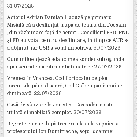
31/07/2026
Actorul Adrian Damian îl acuză pe primarul
Misăilă că a desființat trupa de teatru din Focșani
„din răzbunare față de actori”. Consilierii PSD, PNL
și FD au votat pentru desființare, în timp ce AUR s-
a abținut, iar USR a votat împotrivă.
31/07/2026
Cum influențează adâncimea sondei sub oglinda
apei acuratețea citirilor batimetrice
27/07/2026
Vremea în Vrancea. Cod Portocaliu de ploi
torențiale până diseară, Cod Galben până mâine
dimineață.
22/07/2026
Casă de vânzare la Jariștea. Gospodăria este
utilată și mobilată complet.
20/07/2026
Regrete eterne după trecerea la cele veșnice a
profesorului Ion Dumitrache, soțul doamnei