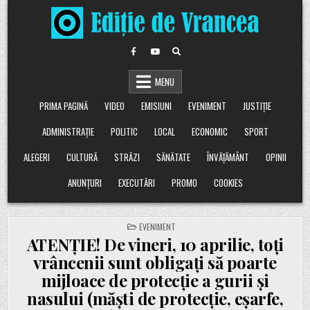
Skip
to
content
MENU
PRIMA PAGINĂ
VIDEO
EMISIUNI
EVENIMENT
JUSTIȚIE
ADMINISTRAȚIE
POLITIC
LOCAL
ECONOMIC
SPORT
ALEGERI
CULTURĂ
STRĂZI
SĂNĂTATE
ÎNVĂȚĂMÂNT
OPINII
ANUNȚURI
EXECUTĂRI
PROMO
COOKIES
POSTED
EVENIMENT
IN
ATENȚIE! De vineri, 10 aprilie, toți
vrâncenii sunt obligați să poarte
mijloace de protecție a gurii și
nasului (măști de protecție, eșarfe,