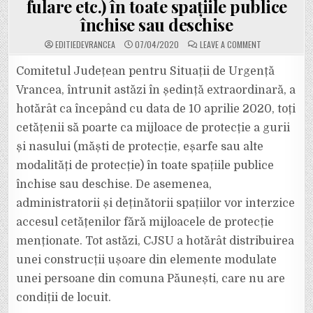
fulare etc.) în toate spațiile publice
închise sau deschise
ON
EDITIEDEVRANCEA
07/04/2020
LEAVE A COMMENT
ATENȚIE!
DE
VINERI,
Comitetul Județean pentru Situații de Urgență
10
APRILIE,
Vrancea, întrunit astăzi în ședință extraordinară, a
TOȚI
VRÂNCENII
hotărât ca începând cu data de 10 aprilie 2020, toți
SUNT
OBLIGAȚI
cetățenii să poarte ca mijloace de protecție a gurii
SĂ
POARTE
MIJLOACE
și nasului (măști de protecție, eșarfe sau alte
DE
PROTECȚIE
modalități de protecție) în toate spațiile publice
A
GURII
închise sau deschise. De asemenea,
ȘI
NASULUI
administratorii și deținătorii spațiilor vor interzice
(MĂȘTI
DE
PROTECȚIE,
accesul cetățenilor fără mijloacele de protecție
EȘARFE,
FULARE
menționate. Tot astăzi, CJSU a hotărât distribuirea
ETC.)
ÎN
unei construcții ușoare din elemente modulate
TOATE
SPAȚIILE
unei persoane din comuna Păunești, care nu are
PUBLICE
ÎNCHISE
SAU
condiții de locuit.
DESCHISE