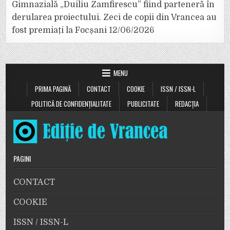
Gimnazială „Duiliu Zamfirescu” fiind parteneră în
derularea proiectului. Zeci de copii din Vrancea au
fost premiați la Focșani
12/06/2026
MENU
PRIMA PAGINĂ
CONTACT
COOKIE
ISSN / ISSN-L
POLITICĂ DE CONFIDENȚIALITATE
PUBLICITATE
REDACȚIA
PAGINI
CONTACT
COOKIE
ISSN / ISSN-L