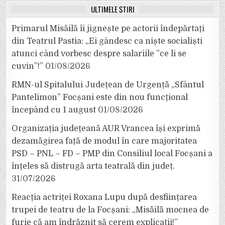
ULTIMELE ȘTIRI
Primarul Misăilă îi jignește pe actorii îndepărtați
din Teatrul Pastia: „Ei gândesc ca niște socialiști
atunci când vorbesc despre salariile ”ce li se
cuvin”!”
01/08/2026
RMN-ul Spitalului Județean de Urgență „Sfântul
Pantelimon” Focșani este din nou funcțional
începând cu 1 august
01/08/2026
Organizația județeană AUR Vrancea își exprimă
dezamăgirea față de modul în care majoritatea
PSD – PNL – FD – PMP din Consiliul local Focșani a
înțeles să distrugă arta teatrală din județ.
31/07/2026
Reacția actriței Roxana Lupu după desființarea
trupei de teatru de la Focșani: „Misăilă mocnea de
furie că am îndrăznit să cerem explicații!”