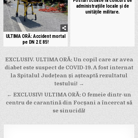
Posturi scoase la concurs de
administrațiile locale și de
unitățile militare.
ULTIMA ORĂ: Accident mortal
pe DN 2 E 85!
Navigare
EXCLUSIV. ULTIMA ORĂ: Un copil care ar avea
în
diabet este suspect de COVID-19. A fost internat
articole
la Spitalul Județean și așteaptă rezultatul
testului! →
← EXCLUSIV! ULTIMA ORĂ: O femeie dintr-un
centru de carantină din Focșani a încercat să
se sinucidă!