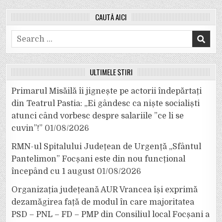
CAUTĂ AICI
Search
for:
ULTIMELE ȘTIRI
Primarul Misăilă îi jignește pe actorii îndepărtați
din Teatrul Pastia: „Ei gândesc ca niște socialiști
atunci când vorbesc despre salariile ”ce li se
cuvin”!”
01/08/2026
RMN-ul Spitalului Județean de Urgență „Sfântul
Pantelimon” Focșani este din nou funcțional
începând cu 1 august
01/08/2026
Organizația județeană AUR Vrancea își exprimă
dezamăgirea față de modul în care majoritatea
PSD – PNL – FD – PMP din Consiliul local Focșani a