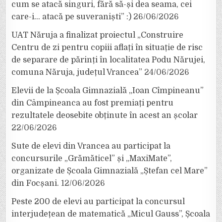
cum se atacă singuri, fără să-și dea seama, cei
care-i… atacă pe suveraniști” :)
26/06/2026
UAT Năruja a finalizat proiectul „Construire
Centru de zi pentru copiii aflați în situație de risc
de separare de părinți în localitatea Podu Nărujei,
comuna Năruja, județul Vrancea”
24/06/2026
Elevii de la Școala Gimnazială „Ioan Cîmpineanu”
din Câmpineanca au fost premiați pentru
rezultatele deosebite obținute în acest an școlar
22/06/2026
Sute de elevi din Vrancea au participat la
concursurile „Grămăticel” și „MaxiMate”,
organizate de Școala Gimnazială „Ștefan cel Mare”
din Focșani.
12/06/2026
Peste 200 de elevi au participat la concursul
interjudețean de matematică „Micul Gauss”, Școala