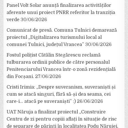
Panel Volt Solar anunță finalizarea activităților
aferente unui proiect PNRR referitor la tranziția
verde
30/06/2026
Comunicat de presă. Comuna Tulnici demarează
proiectul „Digitalizarea turismului local al
comunei Tulnici, județul Vrancea”
30/06/2026
Fostul polițist Cătălin Stegărescu reclamă
tulburarea ordinii publice de către personalul
Penitenciarului Vrancea într-o zonă rezidențială
din Focșani.
27/06/2026
Cristi Irimia: „Despre suveranism, suveraniști și
cum se atacă singuri, fără să-și dea seama, cei
care-i… atacă pe suveraniști” :)
26/06/2026
UAT Năruja a finalizat proiectul „Construire
Centru de zi pentru copiii aflați în situație de risc
de separare de părinți în localitatea Podu Nărujei,