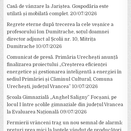
Casă de vânzare la Jariștea. Gospodăria este
utilată și mobilată complet.
20/07/2026
Regrete eterne după trecerea la cele veșnice a
profesorului Ion Dumitrache, soțul doamnei
director adjunct al Școlii nr. 10, Mitrița
Dumitrache
10/07/2026
Comunicat de presă. Primăria Urechești anunță
finalizarea proiectului „Creșterea eficienței
energetice și gestionarea inteligentă a energiei în
sediul Primăriei și Căminul Cultural, Comuna
Urechești, județul Vrancea”
10/07/2026
Școala Gimnazială „Anghel Saligny” Focșani, pe
locul I între școlile gimnaziale din județul Vrancea
la Evaluarea Națională
09/07/2026
Fermierii vrânceni trag un nou semnal de alarmă:
prețuri prea mici la laptele vândut de producători