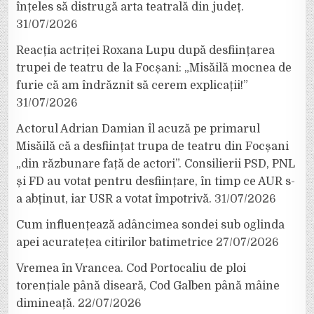
înțeles să distrugă arta teatrală din județ.
31/07/2026
Reacția actriței Roxana Lupu după desființarea
trupei de teatru de la Focșani: „Misăilă mocnea de
furie că am îndrăznit să cerem explicații!”
31/07/2026
Actorul Adrian Damian îl acuză pe primarul
Misăilă că a desființat trupa de teatru din Focșani
„din răzbunare față de actori”. Consilierii PSD, PNL
și FD au votat pentru desființare, în timp ce AUR s-
a abținut, iar USR a votat împotrivă.
31/07/2026
Cum influențează adâncimea sondei sub oglinda
apei acuratețea citirilor batimetrice
27/07/2026
Vremea în Vrancea. Cod Portocaliu de ploi
torențiale până diseară, Cod Galben până mâine
dimineață.
22/07/2026