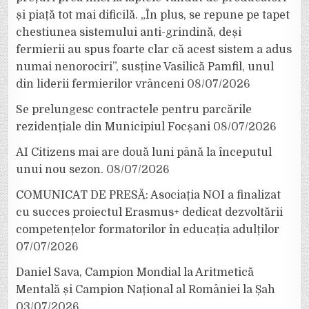
și piață tot mai dificilă. „În plus, se repune pe tapet
chestiunea sistemului anti-grindină, deși
fermierii au spus foarte clar că acest sistem a adus
numai nenorociri”, susține Vasilică Pamfil, unul
din liderii fermierilor vrânceni
08/07/2026
Se prelungesc contractele pentru parcările
rezidențiale din Municipiul Focșani
08/07/2026
AI Citizens mai are două luni până la începutul
unui nou sezon.
08/07/2026
COMUNICAT DE PRESĂ: Asociația NOI a finalizat
cu succes proiectul Erasmus+ dedicat dezvoltării
competențelor formatorilor în educația adulților
07/07/2026
Daniel Sava, Campion Mondial la Aritmetică
Mentală și Campion Național al României la Șah
03/07/2026