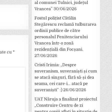
al comunei Tulnici, județul
Vrancea”
30/06/2026
Fostul polițist Cătălin
Stegărescu reclamă tulburarea
ordinii publice de către
personalul Penitenciarului
Vrancea într-o zonă
rezidențială din Focșani.
cate cu
*
27/06/2026
Cristi Irimia: „Despre
suveranism, suveraniști și cum
se atacă singuri, fără să-și dea
seama, cei care-i… atacă pe
suveraniști” :)
26/06/2026
UAT Năruja a finalizat proiectul
„Construire Centru de zi
pentru copiii aflați în situație de