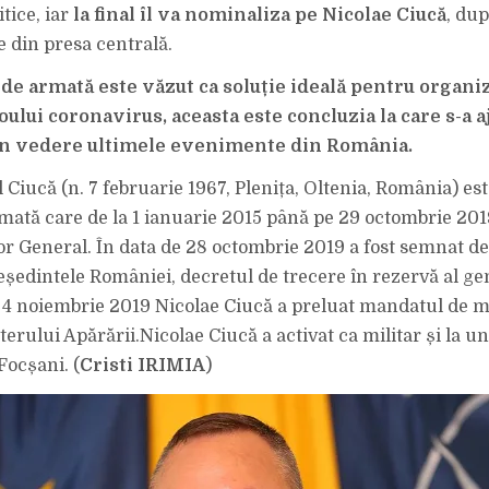
A
itice, iar
la final îl va nominaliza pe Nicolae Ciucă
DEPUS
, du
ASTĂZI
MANDATUL.
e din presa centrală.
de armată este văzut ca soluție ideală pentru organiz
ului coronavirus, aceasta este concluzia la care s-a a
în vedere ultimele evenimente din România.
 Ciucă (n. 7 februarie 1967, Plenița, Oltenia, România) es
ată care de la 1 ianuarie 2015 până pe 29 octombrie 2019
or General. În data de 28 octombrie 2019 a fost semnat de
eședintele României, decretul de trecere în rezervă al ge
e 4 noiembrie 2019 Nicolae Ciucă a preluat mandatul de m
erului Apărării.Nicolae Ciucă a activat ca militar și la uni
Focșani. (
Cristi IRIMIA
)