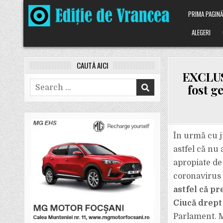
Skip
PRIMA PAGIN
to
content
ALEGERI
CAUTĂ AICI
EXCLUSI
Search
fost g
for:
În urmă cu 
astfel că nu
apropiate de
coronavirus
astfel că p
Ciucă drep
Parlament. M