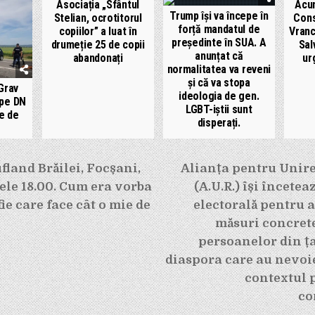
Asociația „Sfântul
Acum
Trump își va începe în
Stelian, ocrotitorul
Cons
forță mandatul de
copiilor” a luat în
Vranc
președinte în SUA. A
drumeție 25 de copii
Sal
anunțat că
abandonați
ur
normalitatea va reveni
și că va stopa
Grav
ideologia de gen.
 pe DN
LGBT-iștii sunt
pe de
disperați.
e
land Brăilei, Focșani,
Alianța pentru Unir
rele 18.00. Cum era vorba
(A.U.R.) își încetea
ie care face cât o mie de
electorală pentru 
măsuri concrete
persoanelor din ța
diaspora care au nevoie
contextul 
co