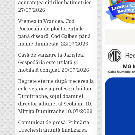
acuratețea citirilor batimetrice
27/07/2026
Vremea în Vrancea. Cod
Portocaliu de ploi torențiale
până diseară, Cod Galben până
mâine dimineață.
22/07/2026
Casă de vânzare la Jariștea.
Gospodăria este utilată și
mobilată complet.
20/07/2026
Regrete eterne după trecerea la
cele veșnice a profesorului Ion
Dumitrache, soțul doamnei
director adjunct al Școlii nr. 10,
Mitrița Dumitrache
10/07/2026
Comunicat de presă. Primăria
Urechești anunță finalizarea