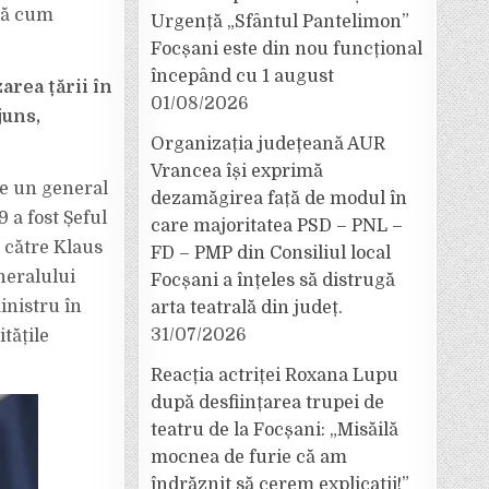
pă cum
Urgență „Sfântul Pantelimon”
Focșani este din nou funcțional
începând cu 1 august
area țării în
01/08/2026
juns,
Organizația județeană AUR
Vrancea își exprimă
te un general
dezamăgirea față de modul în
 a fost Șeful
care majoritatea PSD – PNL –
 către Klaus
FD – PMP din Consiliul local
neralului
Focșani a înțeles să distrugă
inistru în
arta teatrală din județ.
31/07/2026
tățile
Reacția actriței Roxana Lupu
după desființarea trupei de
teatru de la Focșani: „Misăilă
mocnea de furie că am
îndrăznit să cerem explicații!”