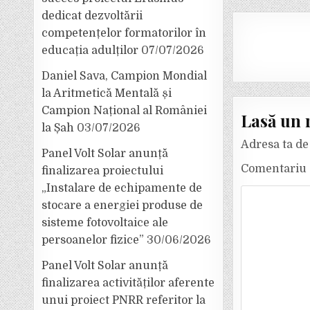
dedicat dezvoltării
competențelor formatorilor în
educația adulților
07/07/2026
Daniel Sava, Campion Mondial
la Aritmetică Mentală și
Campion Național al României
Lasă un 
la Șah
03/07/2026
Adresa ta de 
Panel Volt Solar anunță
Comentariu
finalizarea proiectului
„Instalare de echipamente de
stocare a energiei produse de
sisteme fotovoltaice ale
persoanelor fizice”
30/06/2026
Panel Volt Solar anunță
finalizarea activităților aferente
unui proiect PNRR referitor la