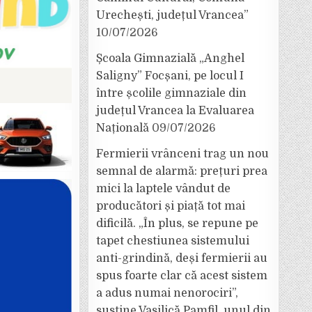
Urechești, județul Vrancea”
10/07/2026
Școala Gimnazială „Anghel
Saligny” Focșani, pe locul I
între școlile gimnaziale din
județul Vrancea la Evaluarea
Națională
09/07/2026
Fermierii vrânceni trag un nou
semnal de alarmă: prețuri prea
mici la laptele vândut de
producători și piață tot mai
dificilă. „În plus, se repune pe
tapet chestiunea sistemului
anti-grindină, deși fermierii au
spus foarte clar că acest sistem
a adus numai nenorociri”,
susține Vasilică Pamfil, unul din