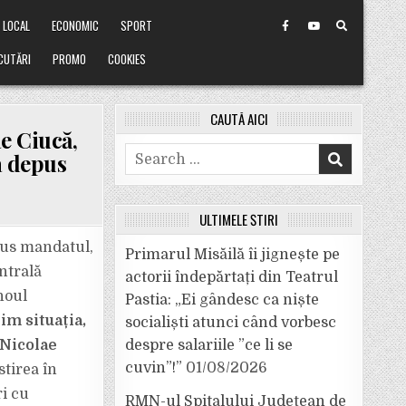
LOCAL
ECONOMIC
SPORT
CUTĂRI
PROMO
COOKIES
CAUTĂ AICI
e Ciucă,
Search
a depus
for:
ULTIMELE ȘTIRI
pus mandatul,
Primarul Misăilă îi jignește pe
ntrală
actorii îndepărtați din Teatrul
noul
Pastia: „Ei gândesc ca niște
m situația,
socialiști atunci când vorbesc
 Nicolae
despre salariile ”ce li se
cuvin”!”
01/08/2026
stirea în
i cu
RMN-ul Spitalului Județean de