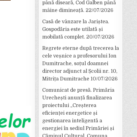
până diseară, Cod Galben până
mâine dimineață.
22/07/2026
Casă de vânzare la Jariștea.
Gospodăria este utilată și
mobilată complet.
20/07/2026
Regrete eterne după trecerea la
cele veșnice a profesorului Ion
Dumitrache, soțul doamnei
director adjunct al Școlii nr. 10,
Mitrița Dumitrache
10/07/2026
Comunicat de presă. Primăria
Urechești anunță finalizarea
proiectului „Creșterea
eficienței energetice și
gestionarea inteligentă a
energiei în sediul Primăriei și
Căminul Cultural, Comuna