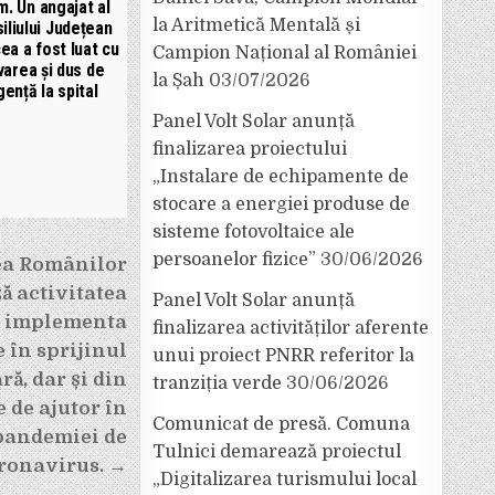
. Un angajat al
la Aritmetică Mentală și
iliului Județean
ea a fost luat cu
Campion Național al României
varea și dus de
la Șah
03/07/2026
gență la spital
Panel Volt Solar anunță
finalizarea proiectului
„Instalare de echipamente de
stocare a energiei produse de
sisteme fotovoltaice ale
persoanelor fizice”
30/06/2026
ea Românilor
ză activitatea
Panel Volt Solar anunță
a implementa
finalizarea activităților aferente
 în sprijinul
unui proiect PNRR referitor la
ră, dar și din
tranziția verde
30/06/2026
 de ajutor în
Comunicat de presă. Comuna
pandemiei de
Tulnici demarează proiectul
ronavirus. →
„Digitalizarea turismului local