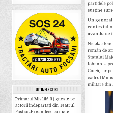
partidele pol
susține surs
Un general 
contextul no
avându-se 
Nicolae Ionel
român de arm
Statului Maj
Iohannis, pr
Ciucă, iar p
cadrul Minist
militare din 
ULTIMELE ȘTIRI
Primarul Misăilă îi jignește pe
actorii îndepărtați din Teatrul
Pastia: „Ei gândesc ca niște