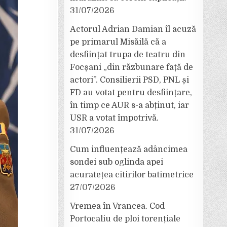
31/07/2026
Actorul Adrian Damian îl acuză
pe primarul Misăilă că a
desființat trupa de teatru din
Focșani „din răzbunare față de
actori”. Consilierii PSD, PNL și
FD au votat pentru desființare,
în timp ce AUR s-a abținut, iar
USR a votat împotrivă.
31/07/2026
Cum influențează adâncimea
sondei sub oglinda apei
acuratețea citirilor batimetrice
27/07/2026
Vremea în Vrancea. Cod
Portocaliu de ploi torențiale