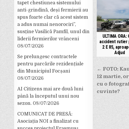
tapet chestiunea sistemului
anti-grindină, deși fermierii au
spus foarte clar că acest sistem
a adus numai nenorociri”,
susține Vasilică Pamfil, unul din
ULTIMA ORA: 
liderii fermierilor vrânceni
accident rutier
08/07/2026
2 E 85, aproa
Adjud
Se prelungesc contractele
pentru parcările rezidențiale
Navigar
← FOTO: Kauf
din Municipiul Focșani
în
12 martie, o
08/07/2026
articole
cu o fotograf
AI Citizens mai are două luni
cuvinte?
până la începutul unui nou
sezon.
08/07/2026
COMUNICAT DE PRESĂ:
Asociația NOI a finalizat cu
succes proiectul Erasmus+