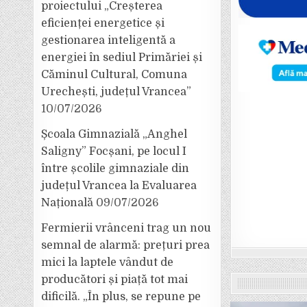
proiectului „Creșterea
eficienței energetice și
gestionarea inteligentă a
energiei în sediul Primăriei și
Căminul Cultural, Comuna
Urechești, județul Vrancea”
10/07/2026
Școala Gimnazială „Anghel
Saligny” Focșani, pe locul I
între școlile gimnaziale din
județul Vrancea la Evaluarea
Națională
09/07/2026
Fermierii vrânceni trag un nou
semnal de alarmă: prețuri prea
mici la laptele vândut de
producători și piață tot mai
dificilă. „În plus, se repune pe