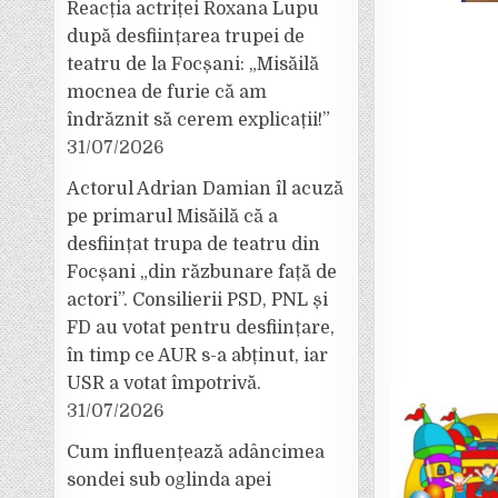
Reacția actriței Roxana Lupu
după desființarea trupei de
teatru de la Focșani: „Misăilă
mocnea de furie că am
îndrăznit să cerem explicații!”
31/07/2026
Actorul Adrian Damian îl acuză
pe primarul Misăilă că a
desființat trupa de teatru din
Focșani „din răzbunare față de
actori”. Consilierii PSD, PNL și
FD au votat pentru desființare,
în timp ce AUR s-a abținut, iar
USR a votat împotrivă.
31/07/2026
Cum influențează adâncimea
sondei sub oglinda apei