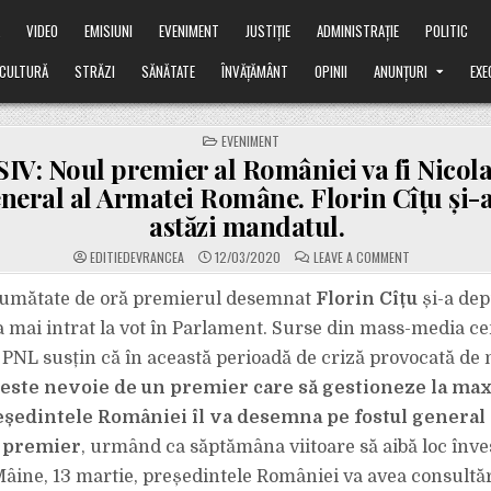
Ă
VIDEO
EMISIUNI
EVENIMENT
JUSTIȚIE
ADMINISTRAȚIE
POLITIC
CULTURĂ
STRĂZI
SĂNĂTATE
ÎNVĂȚĂMÂNT
OPINII
ANUNȚURI
EXE
POSTED
EVENIMENT
IN
V: Noul premier al României va fi Nicola
eneral al Armatei Române. Florin Cîțu și-
astăzi mandatul.
ON
EDITIEDEVRANCEA
12/03/2020
LEAVE A COMMENT
EXCLUSIV:
NOUL
PREMIER
jumătate de oră premierul desemnat
Florin Cîțu
și-a de
AL
ROMÂNIEI
 a mai intrat la vot în Parlament. Surse din mass-media ce
VA
FI
 PNL susțin că în această perioadă de criză provocată de 
NICOLAE
CIUCĂ,
este nevoie de un premier care să gestioneze la maxi
FOST
GENERAL
AL
reședintele României îl va desemna pe fostul general
ARMATEI
ROMÂNE.
t premier
, urmând ca săptămâna viitoare să aibă loc înve
FLORIN
CÎȚU
âine, 13 martie, președintele României va avea consultăr
ȘI-