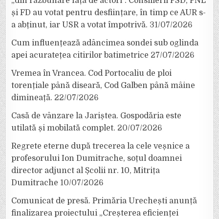
„din răzbunare față de actori”. Consilierii PSD, PNL
și FD au votat pentru desființare, în timp ce AUR s-
a abținut, iar USR a votat împotrivă.
31/07/2026
Cum influențează adâncimea sondei sub oglinda
apei acuratețea citirilor batimetrice
27/07/2026
Vremea în Vrancea. Cod Portocaliu de ploi
torențiale până diseară, Cod Galben până mâine
dimineață.
22/07/2026
Casă de vânzare la Jariștea. Gospodăria este
utilată și mobilată complet.
20/07/2026
Regrete eterne după trecerea la cele veșnice a
profesorului Ion Dumitrache, soțul doamnei
director adjunct al Școlii nr. 10, Mitrița
Dumitrache
10/07/2026
Comunicat de presă. Primăria Urechești anunță
finalizarea proiectului „Creșterea eficienței