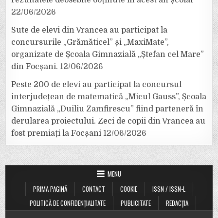
22/06/2026
Sute de elevi din Vrancea au participat la
concursurile „Grămăticel” și „MaxiMate”,
organizate de Școala Gimnazială „Ștefan cel Mare”
din Focșani.
12/06/2026
Peste 200 de elevi au participat la concursul
interjudețean de matematică „Micul Gauss”, Școala
Gimnazială „Duiliu Zamfirescu” fiind parteneră în
derularea proiectului. Zeci de copii din Vrancea au
fost premiați la Focșani
12/06/2026
MENU
PRIMA PAGINĂ
CONTACT
COOKIE
ISSN / ISSN-L
POLITICĂ DE CONFIDENȚIALITATE
PUBLICITATE
REDACȚIA