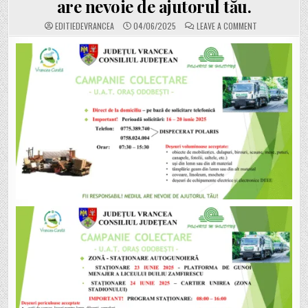
are nevoie de ajutorul tău.
ON
EDITIEDEVRANCEA
04/06/2025
LEAVE A COMMENT
ADI
„VRANCEA
CURATĂ”
ȘI
POLARIS
M.
HOLDING
DERULEAZĂ
O
CAMPANIE
GRATUITĂ
DE
COLECTARE
ÎN
ORAȘUL
ODOBEȘTI.
FII
RESPONSABIL.
MEDIUL
ARE
NEVOIE
DE
AJUTORUL
TĂU.