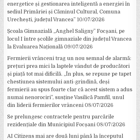
energetice și gestionarea inteligentă a energiei în
sediul Primăriei și Căminul Cultural, Comuna
Urechești, județul Vrancea”
10/07/2026
Școala Gimnazială „Anghel Saligny” Focșani, pe
locul I între școlile gimnaziale din județul Vrancea
la Evaluarea Națională
09/07/2026
Fermierii vrânceni trag un nou semnal de alarmă:
prețuri prea mici la laptele vândut de producători
și piață tot mai dificilă. „În plus, se repune pe tapet
chestiunea sistemului anti-grindină, deși
fermierii au spus foarte clar că acest sistem a adus
numai nenorociri”, susține Vasilică Pamfil, unul
din liderii fermierilor vrânceni
08/07/2026
Se prelungesc contractele pentru parcările
rezidențiale din Municipiul Focșani
08/07/2026
AI Citizens mai are două luni până la începutul