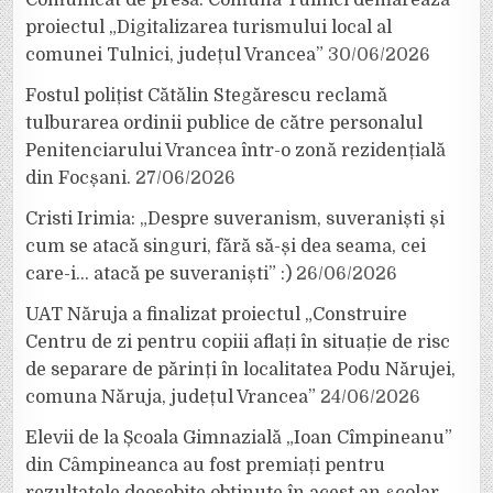
proiectul „Digitalizarea turismului local al
comunei Tulnici, județul Vrancea”
30/06/2026
Fostul polițist Cătălin Stegărescu reclamă
tulburarea ordinii publice de către personalul
Penitenciarului Vrancea într-o zonă rezidențială
din Focșani.
27/06/2026
Cristi Irimia: „Despre suveranism, suveraniști și
cum se atacă singuri, fără să-și dea seama, cei
care-i… atacă pe suveraniști” :)
26/06/2026
UAT Năruja a finalizat proiectul „Construire
Centru de zi pentru copiii aflați în situație de risc
de separare de părinți în localitatea Podu Nărujei,
comuna Năruja, județul Vrancea”
24/06/2026
Elevii de la Școala Gimnazială „Ioan Cîmpineanu”
din Câmpineanca au fost premiați pentru
rezultatele deosebite obținute în acest an școlar