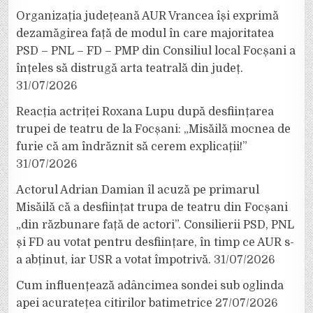
Organizația județeană AUR Vrancea își exprimă
dezamăgirea față de modul în care majoritatea
PSD – PNL – FD – PMP din Consiliul local Focșani a
înțeles să distrugă arta teatrală din județ.
31/07/2026
Reacția actriței Roxana Lupu după desființarea
trupei de teatru de la Focșani: „Misăilă mocnea de
furie că am îndrăznit să cerem explicații!”
31/07/2026
Actorul Adrian Damian îl acuză pe primarul
Misăilă că a desființat trupa de teatru din Focșani
„din răzbunare față de actori”. Consilierii PSD, PNL
și FD au votat pentru desființare, în timp ce AUR s-
a abținut, iar USR a votat împotrivă.
31/07/2026
Cum influențează adâncimea sondei sub oglinda
apei acuratețea citirilor batimetrice
27/07/2026