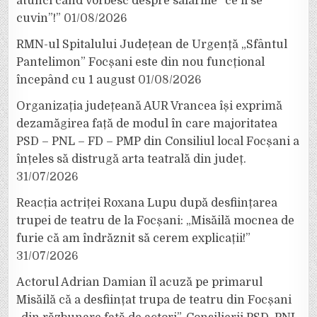
atunci când vorbesc despre salariile ”ce li se
cuvin”!”
01/08/2026
RMN-ul Spitalului Județean de Urgență „Sfântul
Pantelimon” Focșani este din nou funcțional
începând cu 1 august
01/08/2026
Organizația județeană AUR Vrancea își exprimă
dezamăgirea față de modul în care majoritatea
PSD – PNL – FD – PMP din Consiliul local Focșani a
înțeles să distrugă arta teatrală din județ.
31/07/2026
Reacția actriței Roxana Lupu după desființarea
trupei de teatru de la Focșani: „Misăilă mocnea de
furie că am îndrăznit să cerem explicații!”
31/07/2026
Actorul Adrian Damian îl acuză pe primarul
Misăilă că a desființat trupa de teatru din Focșani