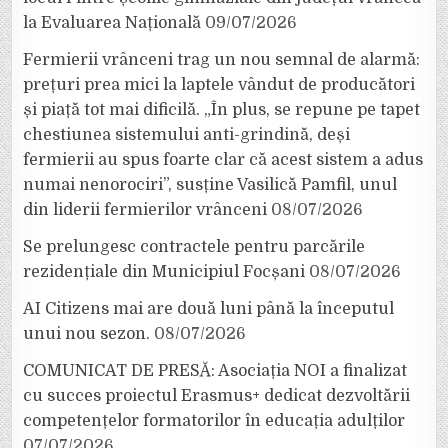
la Evaluarea Națională
09/07/2026
Fermierii vrânceni trag un nou semnal de alarmă:
prețuri prea mici la laptele vândut de producători
și piață tot mai dificilă. „În plus, se repune pe tapet
chestiunea sistemului anti-grindină, deși
fermierii au spus foarte clar că acest sistem a adus
numai nenorociri”, susține Vasilică Pamfil, unul
din liderii fermierilor vrânceni
08/07/2026
Se prelungesc contractele pentru parcările
rezidențiale din Municipiul Focșani
08/07/2026
AI Citizens mai are două luni până la începutul
unui nou sezon.
08/07/2026
COMUNICAT DE PRESĂ: Asociația NOI a finalizat
cu succes proiectul Erasmus+ dedicat dezvoltării
competențelor formatorilor în educația adulților
07/07/2026