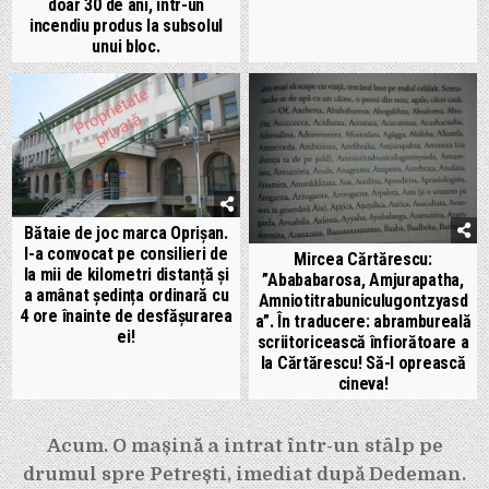
doar 30 de ani, într-un
incendiu produs la subsolul
unui bloc.
Bătaie de joc marca Oprișan.
I-a convocat pe consilieri de
Mircea Cărtărescu:
la mii de kilometri distanță și
”Abababarosa, Amjurapatha,
a amânat ședința ordinară cu
Amniotitrabuniculugontzyasd
4 ore înainte de desfășurarea
a”. În traducere: abrambureală
ei!
scriitoricească înfiorătoare a
la Cărtărescu! Să-l oprească
cineva!
Navigare
Acum. O mașină a intrat într-un stâlp pe
în
drumul spre Petrești, imediat după Dedeman.