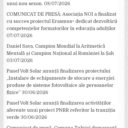
unui nou sezon.
08/07/2026
COMUNICAT DE PRESĂ: Asociația NOI a finalizat
cu succes proiectul Erasmus+ dedicat dezvoltării
competențelor formatorilor în educația adulților
07/07/2026
Daniel Sava, Campion Mondial la Aritmetică
Mentală și Campion Național al României la Șah
03/07/2026
Panel Volt Solar anunță finalizarea proiectului
„Instalare de echipamente de stocare a energiei
produse de sisteme fotovoltaice ale persoanelor
fizice”
30/06/2026
Panel Volt Solar anunță finalizarea activităților
aferente unui proiect PNRR referitor la tranziția
verde
30/06/2026
Comunicat de presă. Comuna Tulnici demarează