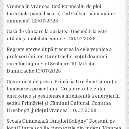
Vremea în Vrancea. Cod Portocaliu de ploi
torențiale până diseară, Cod Galben până mâine
dimineață.
22/07/2026
Casă de vânzare la Jariștea. Gospodăria este
utilată și mobilată complet.
20/07/2026
Regrete eterne după trecerea la cele veșnice a
profesorului Ion Dumitrache, soțul doamnei
director adjunct al Școlii nr. 10, Mitrița
Dumitrache
10/07/2026
Comunicat de presă. Primăria Urechești anunță
finalizarea proiectului „Creșterea eficienței
energetice și gestionarea inteligentă a energiei în
sediul Primăriei și Căminul Cultural, Comuna
Urechești, județul Vrancea”
10/07/2026
Școala Gimnazială „Anghel Saligny” Focșani, pe
locul I între școlile gimnaziale din județul Vrancea