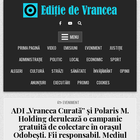
Skip
to
content
MENU
PRIMA PAGINĂ
VIDEO
EMISIUNI
EVENIMENT
JUSTIȚIE
ADMINISTRAȚIE
POLITIC
LOCAL
ECONOMIC
SPORT
ALEGERI
CULTURĂ
STRĂZI
SĂNĂTATE
ÎNVĂȚĂMÂNT
OPINII
ANUNȚURI
EXECUTĂRI
PROMO
COOKIES
POSTED
EVENIMENT
IN
ADI „Vrancea Curată” și Polaris M.
Holding derulează o campanie
gratuită de colectare în orașul
Odobești. Fii responsabil. Mediul