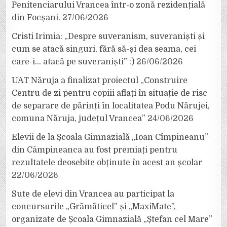
Penitenciarului Vrancea într-o zonă rezidențială
din Focșani.
27/06/2026
Cristi Irimia: „Despre suveranism, suveraniști și
cum se atacă singuri, fără să-și dea seama, cei
care-i… atacă pe suveraniști” :)
26/06/2026
UAT Năruja a finalizat proiectul „Construire
Centru de zi pentru copiii aflați în situație de risc
de separare de părinți în localitatea Podu Nărujei,
comuna Năruja, județul Vrancea”
24/06/2026
Elevii de la Școala Gimnazială „Ioan Cîmpineanu”
din Câmpineanca au fost premiați pentru
rezultatele deosebite obținute în acest an școlar
22/06/2026
Sute de elevi din Vrancea au participat la
concursurile „Grămăticel” și „MaxiMate”,
organizate de Școala Gimnazială „Ștefan cel Mare”