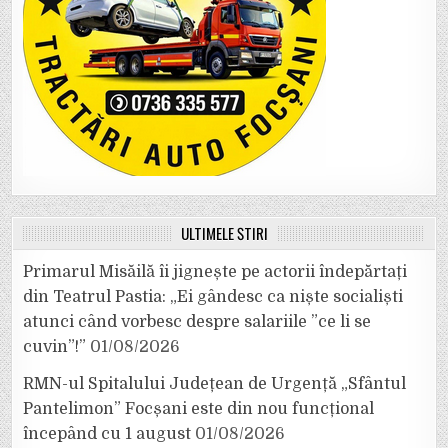
ULTIMELE ȘTIRI
Primarul Misăilă îi jignește pe actorii îndepărtați
din Teatrul Pastia: „Ei gândesc ca niște socialiști
atunci când vorbesc despre salariile ”ce li se
cuvin”!”
01/08/2026
RMN-ul Spitalului Județean de Urgență „Sfântul
Pantelimon” Focșani este din nou funcțional
începând cu 1 august
01/08/2026