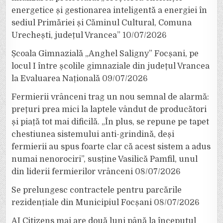
energetice și gestionarea inteligentă a energiei în
sediul Primăriei și Căminul Cultural, Comuna
Urechești, județul Vrancea”
10/07/2026
Școala Gimnazială „Anghel Saligny” Focșani, pe
locul I între școlile gimnaziale din județul Vrancea
la Evaluarea Națională
09/07/2026
Fermierii vrânceni trag un nou semnal de alarmă:
prețuri prea mici la laptele vândut de producători
și piață tot mai dificilă. „În plus, se repune pe tapet
chestiunea sistemului anti-grindină, deși
fermierii au spus foarte clar că acest sistem a adus
numai nenorociri”, susține Vasilică Pamfil, unul
din liderii fermierilor vrânceni
08/07/2026
Se prelungesc contractele pentru parcările
rezidențiale din Municipiul Focșani
08/07/2026
AI Citizens mai are două luni până la începutul