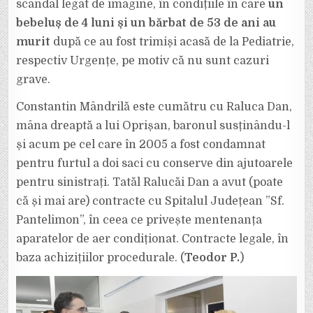
scandal legat de imagine, în condițiile în care
un
bebeluș de 4 luni și un bărbat de 53 de ani au
murit
după ce au fost trimiși acasă de la Pediatrie,
respectiv Urgențe, pe motiv că nu sunt cazuri
grave.
Constantin Mândrilă este cumătru cu Raluca Dan,
mâna dreaptă a lui Oprișan, baronul susținându-l
și acum pe cel care în 2005 a fost condamnat
pentru furtul a doi saci cu conserve din ajutoarele
pentru sinistrați. Tatăl Ralucăi Dan a avut (poate
că și mai are) contracte cu Spitalul Județean ”Sf.
Pantelimon”, în ceea ce privește mentenanța
aparatelor de aer condiționat. Contracte legale, în
baza achizițiilor procedurale. (
Teodor P.
)