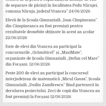
de separare de părinți în localitatea Podu Nărujei,
comuna Năruja, județul Vrancea”
24/06/2026
Elevii de la Școala Gimnazială „Ioan Cîmpineanu”
din Câmpineanca au fost premiați pentru
rezultatele deosebite obținute în acest an școlar
22/06/2026
Sute de elevi din Vrancea au participat la
concursurile „Grămăticel” și „MaxiMate”,
organizate de Școala Gimnazială „Ștefan cel Mare”
din Focșani.
12/06/2026
Peste 200 de elevi au participat la concursul
interjudețean de matematică „Micul Gauss”, Școala
Gimnazială „Duiliu Zamfirescu” fiind parteneră în
derularea proiectului. Zeci de copii din Vrancea au
fost premiați la Focșani
12/06/2026