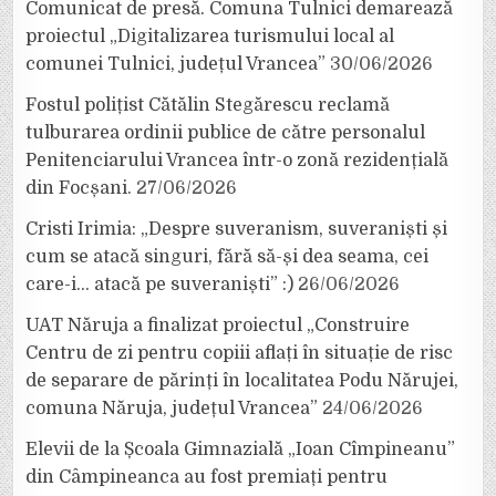
Comunicat de presă. Comuna Tulnici demarează
proiectul „Digitalizarea turismului local al
comunei Tulnici, județul Vrancea”
30/06/2026
Fostul polițist Cătălin Stegărescu reclamă
tulburarea ordinii publice de către personalul
Penitenciarului Vrancea într-o zonă rezidențială
din Focșani.
27/06/2026
Cristi Irimia: „Despre suveranism, suveraniști și
cum se atacă singuri, fără să-și dea seama, cei
care-i… atacă pe suveraniști” :)
26/06/2026
UAT Năruja a finalizat proiectul „Construire
Centru de zi pentru copiii aflați în situație de risc
de separare de părinți în localitatea Podu Nărujei,
comuna Năruja, județul Vrancea”
24/06/2026
Elevii de la Școala Gimnazială „Ioan Cîmpineanu”
din Câmpineanca au fost premiați pentru