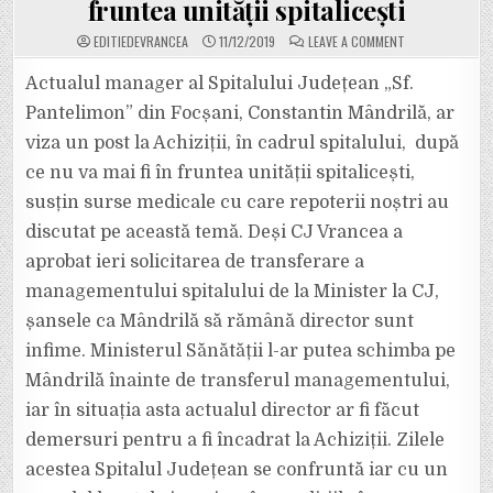
fruntea unității spitalicești
ON
EDITIEDEVRANCEA
11/12/2019
LEAVE A COMMENT
EXCLUSIV:
MANAGERUL
SPITALULUI
Actualul manager al Spitalului Județean „Sf.
JUDEȚEAN,
CONSTANTIN
Pantelimon” din Focșani, Constantin Mândrilă, ar
MÂNDRILĂ,
AR
viza un post la Achiziții, în cadrul spitalului, după
VIZA
UN
ce nu va mai fi în fruntea unității spitalicești,
POST
LA
ACHIZIȚII,
susțin surse medicale cu care repoterii noștri au
TOT
ÎN
discutat pe această temă. Deși CJ Vrancea a
INSTITUȚIE,
DUPĂ
aprobat ieri solicitarea de transferare a
CE
NU
managementului spitalului de la Minister la CJ,
VA
MAI
FI
șansele ca Mândrilă să rămână director sunt
ÎN
FRUNTEA
infime. Ministerul Sănătății l-ar putea schimba pe
UNITĂȚII
SPITALICEȘTI
Mândrilă înainte de transferul managementului,
iar în situația asta actualul director ar fi făcut
demersuri pentru a fi încadrat la Achiziții. Zilele
acestea Spitalul Județean se confruntă iar cu un