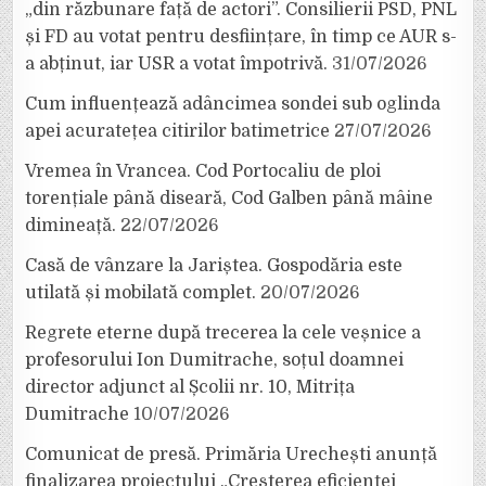
„din răzbunare față de actori”. Consilierii PSD, PNL
și FD au votat pentru desființare, în timp ce AUR s-
a abținut, iar USR a votat împotrivă.
31/07/2026
Cum influențează adâncimea sondei sub oglinda
apei acuratețea citirilor batimetrice
27/07/2026
Vremea în Vrancea. Cod Portocaliu de ploi
torențiale până diseară, Cod Galben până mâine
dimineață.
22/07/2026
Casă de vânzare la Jariștea. Gospodăria este
utilată și mobilată complet.
20/07/2026
Regrete eterne după trecerea la cele veșnice a
profesorului Ion Dumitrache, soțul doamnei
director adjunct al Școlii nr. 10, Mitrița
Dumitrache
10/07/2026
Comunicat de presă. Primăria Urechești anunță
finalizarea proiectului „Creșterea eficienței