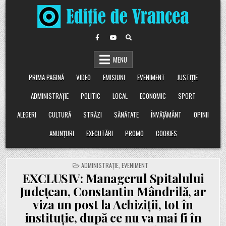
Skip
to
content
MENU
PRIMA PAGINĂ
VIDEO
EMISIUNI
EVENIMENT
JUSTIȚIE
ADMINISTRAȚIE
POLITIC
LOCAL
ECONOMIC
SPORT
ALEGERI
CULTURĂ
STRĂZI
SĂNĂTATE
ÎNVĂȚĂMÂNT
OPINII
ANUNȚURI
EXECUTĂRI
PROMO
COOKIES
POSTED
ADMINISTRAȚIE
,
EVENIMENT
IN
EXCLUSIV: Managerul Spitalului
Județean, Constantin Mândrilă, ar
viza un post la Achiziții, tot în
instituție, după ce nu va mai fi în