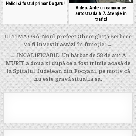
Halici și fostul primar Dogaru!
Video. Arde un camion pe
autostrada A 7. Atenție în
trafic!
Navigare
ULTIMA ORĂ: Noul prefect Gheorghiță Berbece
în
va fi învestit astăzi în funcție! →
articole
← INCALIFICABIL: Un bărbat de 53 de ani A
MURIT a doua zi după ce a fost trimis acasă de
la Spitalul Județean din Focșani, pe motiv că
nu este gravă situația sa.