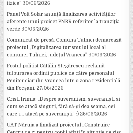
fizice”
30/06/2026
Panel Volt Solar anunță finalizarea activităților
aferente unui proiect PNRR referitor la tranziția
verde
30/06/2026
Comunicat de presă. Comuna Tulnici demarează
proiectul „Digitalizarea turismului local al
comunei Tulnici, județul Vrancea”
30/06/2026
Fostul polițist Cătălin Stegărescu reclamă
tulburarea ordinii publice de către personalul
Penitenciarului Vrancea într-o zonă rezidențială
din Focșani.
27/06/2026
Cristi Irimia: „Despre suveranism, suveraniști și
cum se atacă singuri, fără să-și dea seama, cei
care-i… atacă pe suveraniști” :)
26/06/2026
UAT Năruja a finalizat proiectul „Construire
Centru de zi pentru copiii aflați în situație de risc