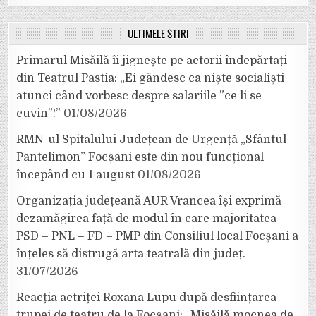
ULTIMELE ȘTIRI
Primarul Misăilă îi jignește pe actorii îndepărtați
din Teatrul Pastia: „Ei gândesc ca niște socialiști
atunci când vorbesc despre salariile ”ce li se
cuvin”!”
01/08/2026
RMN-ul Spitalului Județean de Urgență „Sfântul
Pantelimon” Focșani este din nou funcțional
începând cu 1 august
01/08/2026
Organizația județeană AUR Vrancea își exprimă
dezamăgirea față de modul în care majoritatea
PSD – PNL – FD – PMP din Consiliul local Focșani a
înțeles să distrugă arta teatrală din județ.
31/07/2026
Reacția actriței Roxana Lupu după desființarea
trupei de teatru de la Focșani: „Misăilă mocnea de