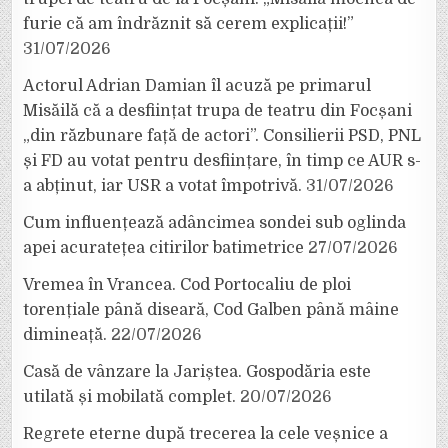
furie că am îndrăznit să cerem explicații!”
31/07/2026
Actorul Adrian Damian îl acuză pe primarul
Misăilă că a desființat trupa de teatru din Focșani
„din răzbunare față de actori”. Consilierii PSD, PNL
și FD au votat pentru desființare, în timp ce AUR s-
a abținut, iar USR a votat împotrivă.
31/07/2026
Cum influențează adâncimea sondei sub oglinda
apei acuratețea citirilor batimetrice
27/07/2026
Vremea în Vrancea. Cod Portocaliu de ploi
torențiale până diseară, Cod Galben până mâine
dimineață.
22/07/2026
Casă de vânzare la Jariștea. Gospodăria este
utilată și mobilată complet.
20/07/2026
Regrete eterne după trecerea la cele veșnice a