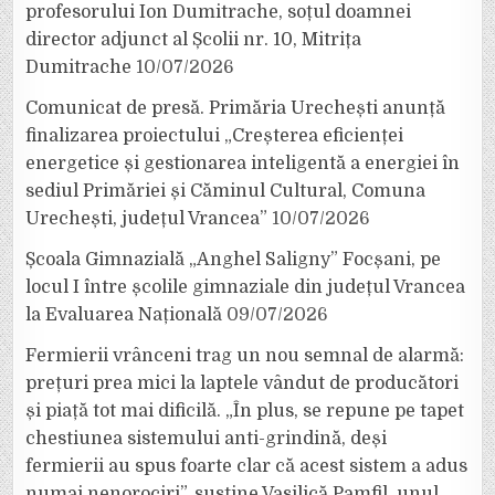
profesorului Ion Dumitrache, soțul doamnei
director adjunct al Școlii nr. 10, Mitrița
Dumitrache
10/07/2026
Comunicat de presă. Primăria Urechești anunță
finalizarea proiectului „Creșterea eficienței
energetice și gestionarea inteligentă a energiei în
sediul Primăriei și Căminul Cultural, Comuna
Urechești, județul Vrancea”
10/07/2026
Școala Gimnazială „Anghel Saligny” Focșani, pe
locul I între școlile gimnaziale din județul Vrancea
la Evaluarea Națională
09/07/2026
Fermierii vrânceni trag un nou semnal de alarmă:
prețuri prea mici la laptele vândut de producători
și piață tot mai dificilă. „În plus, se repune pe tapet
chestiunea sistemului anti-grindină, deși
fermierii au spus foarte clar că acest sistem a adus
numai nenorociri”, susține Vasilică Pamfil, unul