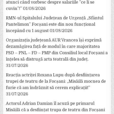
atunci când vorbesc despre salariile ”ce li se
cuvin”!”
01/08/2026
RMN-ul Spitalului Județean de Urgență „Sfântul
Pantelimon” Focșani este din nou funcțional
începând cu 1 august
01/08/2026
Organizația județeană AUR Vrancea își exprimă
dezamăgirea față de modul în care majoritatea
PSD – PNL – FD – PMP din Consiliul local Focșani a
înțeles să distrugă arta teatrală din județ.
31/07/2026
Reacția actriței Roxana Lupu după desființarea
trupei de teatru de la Focșani: „Misăilă mocnea de
furie că am îndrăznit să cerem explicații!”
31/07/2026
Actorul Adrian Damian îl acuză pe primarul
Misăilă că a desființat trupa de teatru din Focșani