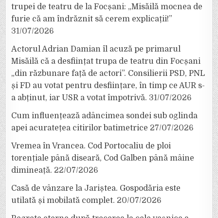
trupei de teatru de la Focșani: „Misăilă mocnea de
furie că am îndrăznit să cerem explicații!”
31/07/2026
Actorul Adrian Damian îl acuză pe primarul
Misăilă că a desființat trupa de teatru din Focșani
„din răzbunare față de actori”. Consilierii PSD, PNL
și FD au votat pentru desființare, în timp ce AUR s-
a abținut, iar USR a votat împotrivă.
31/07/2026
Cum influențează adâncimea sondei sub oglinda
apei acuratețea citirilor batimetrice
27/07/2026
Vremea în Vrancea. Cod Portocaliu de ploi
torențiale până diseară, Cod Galben până mâine
dimineață.
22/07/2026
Casă de vânzare la Jariștea. Gospodăria este
utilată și mobilată complet.
20/07/2026