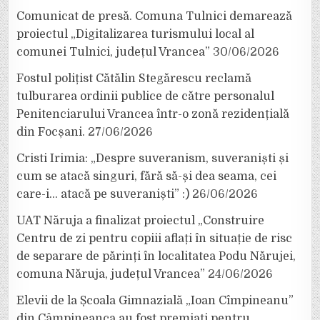
Comunicat de presă. Comuna Tulnici demarează
proiectul „Digitalizarea turismului local al
comunei Tulnici, județul Vrancea”
30/06/2026
Fostul polițist Cătălin Stegărescu reclamă
tulburarea ordinii publice de către personalul
Penitenciarului Vrancea într-o zonă rezidențială
din Focșani.
27/06/2026
Cristi Irimia: „Despre suveranism, suveraniști și
cum se atacă singuri, fără să-și dea seama, cei
care-i… atacă pe suveraniști” :)
26/06/2026
UAT Năruja a finalizat proiectul „Construire
Centru de zi pentru copiii aflați în situație de risc
de separare de părinți în localitatea Podu Nărujei,
comuna Năruja, județul Vrancea”
24/06/2026
Elevii de la Școala Gimnazială „Ioan Cîmpineanu”
din Câmpineanca au fost premiați pentru