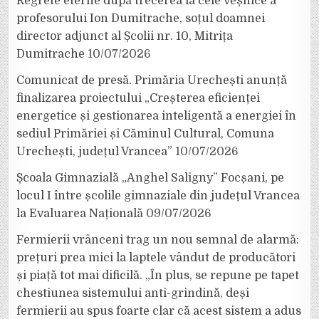
Regrete eterne după trecerea la cele veșnice a
profesorului Ion Dumitrache, soțul doamnei
director adjunct al Școlii nr. 10, Mitrița
Dumitrache
10/07/2026
Comunicat de presă. Primăria Urechești anunță
finalizarea proiectului „Creșterea eficienței
energetice și gestionarea inteligentă a energiei în
sediul Primăriei și Căminul Cultural, Comuna
Urechești, județul Vrancea”
10/07/2026
Școala Gimnazială „Anghel Saligny” Focșani, pe
locul I între școlile gimnaziale din județul Vrancea
la Evaluarea Națională
09/07/2026
Fermierii vrânceni trag un nou semnal de alarmă:
prețuri prea mici la laptele vândut de producători
și piață tot mai dificilă. „În plus, se repune pe tapet
chestiunea sistemului anti-grindină, deși
fermierii au spus foarte clar că acest sistem a adus