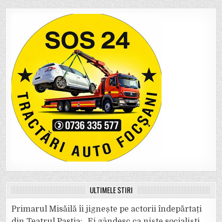
ULTIMELE ȘTIRI
Primarul Misăilă îi jignește pe actorii îndepărtați
din Teatrul Pastia: „Ei gândesc ca niște socialiști