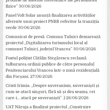
produse de sisteme fotovoltaice ale persoanelor
fizice”
30/06/2026
Panel Volt Solar anunță finalizarea activităților
aferente unui proiect PNRR referitor la tranziția
verde
30/06/2026
Comunicat de presă. Comuna Tulnici demarează
proiectul „Digitalizarea turismului local al
comunei Tulnici, județul Vrancea”
30/06/2026
Fostul polițist Cătălin Stegărescu reclamă
tulburarea ordinii publice de către personalul
Penitenciarului Vrancea într-o zonă rezidențială
din Focșani.
27/06/2026
Cristi Irimia: „Despre suveranism, suveraniști și
cum se atacă singuri, fără să-și dea seama, cei
care-i… atacă pe suveraniști” :)
26/06/2026
UAT Năruja a finalizat proiectul „Construire