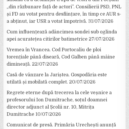
„din răzbunare față de actori”. Consilierii PSD, PNL
și FD au votat pentru desființare, în timp ce AUR s-
a abținut, iar USR a votat împotrivă.
31/07/2026
Cum influențează adâncimea sondei sub oglinda
apei acuratețea citirilor batimetrice
27/07/2026
Vremea în Vrancea. Cod Portocaliu de ploi
torențiale până diseară, Cod Galben până mâine
dimineață.
22/07/2026
Casă de vânzare la Jariștea. Gospodăria este
utilată și mobilată complet.
20/07/2026
Regrete eterne după trecerea la cele veșnice a
profesorului Ion Dumitrache, soțul doamnei
director adjunct al Școlii nr. 10, Mitrița
Dumitrache
10/07/2026
Comunicat de presă. Primăria Urechești anunță