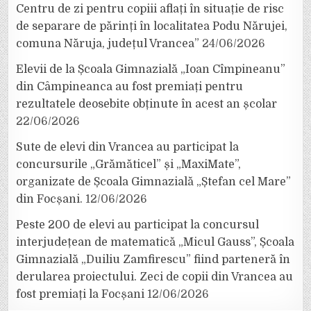
Centru de zi pentru copiii aflați în situație de risc
de separare de părinți în localitatea Podu Nărujei,
comuna Năruja, județul Vrancea”
24/06/2026
Elevii de la Școala Gimnazială „Ioan Cîmpineanu”
din Câmpineanca au fost premiați pentru
rezultatele deosebite obținute în acest an școlar
22/06/2026
Sute de elevi din Vrancea au participat la
concursurile „Grămăticel” și „MaxiMate”,
organizate de Școala Gimnazială „Ștefan cel Mare”
din Focșani.
12/06/2026
Peste 200 de elevi au participat la concursul
interjudețean de matematică „Micul Gauss”, Școala
Gimnazială „Duiliu Zamfirescu” fiind parteneră în
derularea proiectului. Zeci de copii din Vrancea au
fost premiați la Focșani
12/06/2026