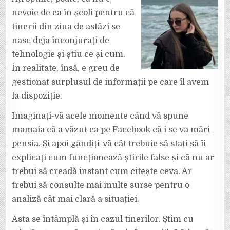
REPREZINTĂ
EDUCAȚIA
nevoie de ea în școli pentru că
MASS-
MEDIA
tinerii din ziua de astăzi se
ÎN
ZILELE
nasc deja înconjurați de
NOASTRE?”
tehnologie și știu ce și cum.
În realitate, însă, e greu de
gestionat surplusul de informații pe care îl avem
la dispoziție.
Imaginați-vă acele momente când vă spune
mamaia că a văzut ea pe Facebook că i se va mări
pensia. Și apoi gândiți-vă cât trebuie să stați să îi
explicați cum funcționează știrile false și că nu ar
trebui să creadă instant cum citește ceva. Ar
trebui să consulte mai multe surse pentru o
analiză cât mai clară a situației.
Asta se întâmplă și în cazul tinerilor. Știm cu