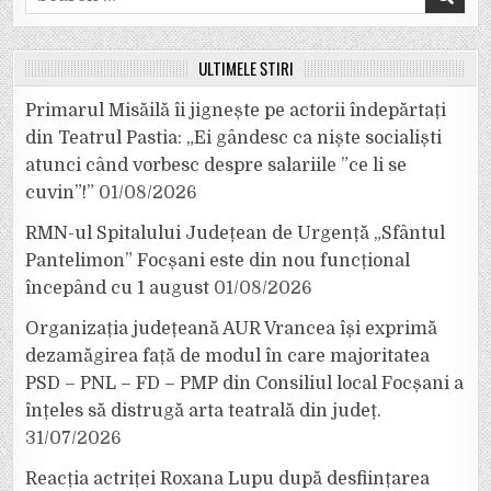
for:
ULTIMELE ȘTIRI
Primarul Misăilă îi jignește pe actorii îndepărtați
din Teatrul Pastia: „Ei gândesc ca niște socialiști
atunci când vorbesc despre salariile ”ce li se
cuvin”!”
01/08/2026
RMN-ul Spitalului Județean de Urgență „Sfântul
Pantelimon” Focșani este din nou funcțional
începând cu 1 august
01/08/2026
Organizația județeană AUR Vrancea își exprimă
dezamăgirea față de modul în care majoritatea
PSD – PNL – FD – PMP din Consiliul local Focșani a
înțeles să distrugă arta teatrală din județ.
31/07/2026
Reacția actriței Roxana Lupu după desființarea