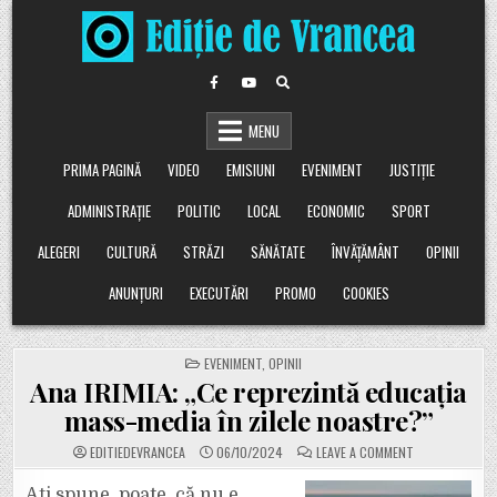
Skip
to
content
MENU
PRIMA PAGINĂ
VIDEO
EMISIUNI
EVENIMENT
JUSTIȚIE
ADMINISTRAȚIE
POLITIC
LOCAL
ECONOMIC
SPORT
ALEGERI
CULTURĂ
STRĂZI
SĂNĂTATE
ÎNVĂȚĂMÂNT
OPINII
ANUNȚURI
EXECUTĂRI
PROMO
COOKIES
POSTED
EVENIMENT
,
OPINII
IN
Ana IRIMIA: „Ce reprezintă educația
mass-media în zilele noastre?”
ON
EDITIEDEVRANCEA
06/10/2024
LEAVE A COMMENT
ANA
IRIMIA:
„CE
Ați spune, poate, că nu e