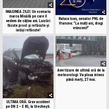
IMAGINEA ZILEI: Un scenariu
marca Misăilă pe care îl
Raluca Ioan, senator PNL de
vedem de câțiva ani. Lucrări
Vrancea: ”La mulți ani, dragi
făcute prost și refăcute și
vrânceni!”
iarăși refăcute!
Avertizare de ultimă oră de la
meteorologi. Va ploua intens
până marți, 27 mai.
ULTIMA ORĂ: Grav accident
pe DN 2 – E 85, la Urechești.