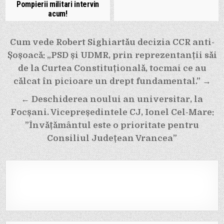
Pompierii militari intervin
acum!
Navigare
Cum vede Robert Sighiartău decizia CCR anti-
Șoșoacă: „PSD și UDMR, prin reprezentanții săi
în
de la Curtea Constituțională, tocmai ce au
articole
călcat în picioare un drept fundamental.” →
← Deschiderea noului an universitar, la
Focșani. Vicepreședintele CJ, Ionel Cel-Mare:
”Învățământul este o prioritate pentru
Consiliul Județean Vrancea”