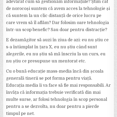
adevărat cum să gestionăm informațiile? Știm cât
de norocoși suntem că avem acces la tehnologie și
că suntem la un clic distanță de orice lucru pe
care vrem să îl aflăm? Dar folosim oare tehnologia
într-un scop benefic? Sau doar pentru distracție?
E dezamăgitor să auzi în ziua de azi: eu nu știu ce
s-a întâmplat în țara X, eu nu știu când sunt
alegerile, eu nu știu să mă înscriu la un curs, eu
nu știu ce presupune un mentorat etc.
Cu o bună educație mass-media încă din școala
generală tinerii se pot forma pentru viață.
Educația media îi va face să fie mai responsabili. Ar
învăța că informația trebuie verificată din mai
multe surse, ar folosi tehnologia în scop personal
pentru a se dezvolta, nu doar pentru a pierde
timpul pe net.