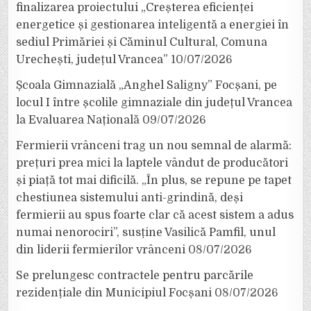
finalizarea proiectului „Creșterea eficienței
energetice și gestionarea inteligentă a energiei în
sediul Primăriei și Căminul Cultural, Comuna
Urechești, județul Vrancea”
10/07/2026
Școala Gimnazială „Anghel Saligny” Focșani, pe
locul I între școlile gimnaziale din județul Vrancea
la Evaluarea Națională
09/07/2026
Fermierii vrânceni trag un nou semnal de alarmă:
prețuri prea mici la laptele vândut de producători
și piață tot mai dificilă. „În plus, se repune pe tapet
chestiunea sistemului anti-grindină, deși
fermierii au spus foarte clar că acest sistem a adus
numai nenorociri”, susține Vasilică Pamfil, unul
din liderii fermierilor vrânceni
08/07/2026
Se prelungesc contractele pentru parcările
rezidențiale din Municipiul Focșani
08/07/2026