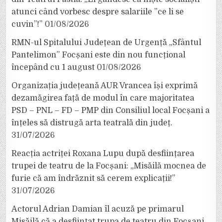
atunci când vorbesc despre salariile ”ce li se
cuvin”!”
01/08/2026
RMN-ul Spitalului Județean de Urgență „Sfântul
Pantelimon” Focșani este din nou funcțional
începând cu 1 august
01/08/2026
Organizația județeană AUR Vrancea își exprimă
dezamăgirea față de modul în care majoritatea
PSD – PNL – FD – PMP din Consiliul local Focșani a
înțeles să distrugă arta teatrală din județ.
31/07/2026
Reacția actriței Roxana Lupu după desființarea
trupei de teatru de la Focșani: „Misăilă mocnea de
furie că am îndrăznit să cerem explicații!”
31/07/2026
Actorul Adrian Damian îl acuză pe primarul
Misăilă că a desființat trupa de teatru din Focșani