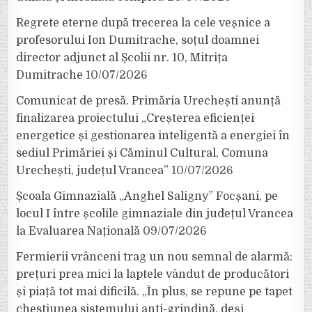
Regrete eterne după trecerea la cele veșnice a
profesorului Ion Dumitrache, soțul doamnei
director adjunct al Școlii nr. 10, Mitrița
Dumitrache
10/07/2026
Comunicat de presă. Primăria Urechești anunță
finalizarea proiectului „Creșterea eficienței
energetice și gestionarea inteligentă a energiei în
sediul Primăriei și Căminul Cultural, Comuna
Urechești, județul Vrancea”
10/07/2026
Școala Gimnazială „Anghel Saligny” Focșani, pe
locul I între școlile gimnaziale din județul Vrancea
la Evaluarea Națională
09/07/2026
Fermierii vrânceni trag un nou semnal de alarmă:
prețuri prea mici la laptele vândut de producători
și piață tot mai dificilă. „În plus, se repune pe tapet
chestiunea sistemului anti-grindină, deși