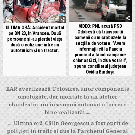
VIDEO: PNL acuză PSD
ULTIMA ORĂ: Accident mortal
Odobești că transportă
pe DN 23, în Vrancea. Două
oamenii cu microbuzele la
persoane și-au pierdut viața
secțiile de votare. ”Avem
după o coliziune între un
informații că la Panciu
autoturism și un tractor.
primarul a făcut campanie
chiar astăzi, în ziua votării”,
spune consilierul județean
Ovidiu Burdușa
Navigare
RAR avertizează: Folosirea unor componente
omologate, dar montate la un atelier
în
clandestin, nu înseamnă automat o lucrare
articole
bine realizată! →
← Ultima oră: Călin Georgescu a fost oprit de
polițiști în trafic și dus la Parchetul General