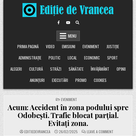
Skip
to
content
MENU
PRIMA PAGINĂ
VIDEO
EMISIUNI
EVENIMENT
JUSTIȚIE
ADMINISTRAȚIE
POLITIC
LOCAL
ECONOMIC
SPORT
ALEGERI
CULTURĂ
STRĂZI
SĂNĂTATE
ÎNVĂȚĂMÂNT
OPINII
ANUNȚURI
EXECUTĂRI
PROMO
COOKIES
POSTED
EVENIMENT
IN
Acum: Accident în zona podului spre
Odobești. Trafic blocat parțial.
Evitați zona.
ON
EDITIEDEVRANCEA
26/02/2025
LEAVE A COMMENT
ACUM: