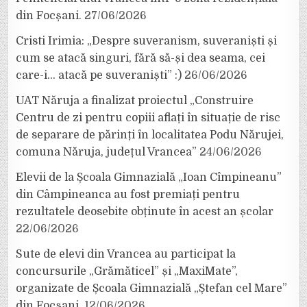
din Focșani.
27/06/2026
Cristi Irimia: „Despre suveranism, suveraniști și
cum se atacă singuri, fără să-și dea seama, cei
care-i… atacă pe suveraniști” :)
26/06/2026
UAT Năruja a finalizat proiectul „Construire
Centru de zi pentru copiii aflați în situație de risc
de separare de părinți în localitatea Podu Nărujei,
comuna Năruja, județul Vrancea”
24/06/2026
Elevii de la Școala Gimnazială „Ioan Cîmpineanu”
din Câmpineanca au fost premiați pentru
rezultatele deosebite obținute în acest an școlar
22/06/2026
Sute de elevi din Vrancea au participat la
concursurile „Grămăticel” și „MaxiMate”,
organizate de Școala Gimnazială „Ștefan cel Mare”
din Focșani.
12/06/2026