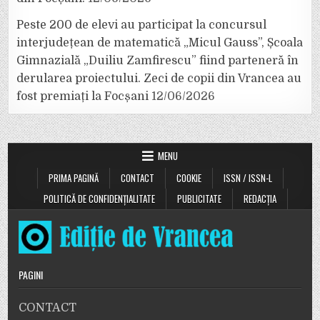
Peste 200 de elevi au participat la concursul
interjudețean de matematică „Micul Gauss”, Școala
Gimnazială „Duiliu Zamfirescu” fiind parteneră în
derularea proiectului. Zeci de copii din Vrancea au
fost premiați la Focșani
12/06/2026
MENU
PRIMA PAGINĂ
CONTACT
COOKIE
ISSN / ISSN-L
POLITICĂ DE CONFIDENȚIALITATE
PUBLICITATE
REDACȚIA
PAGINI
CONTACT