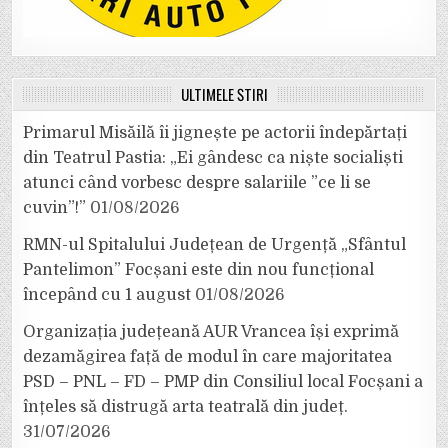
ULTIMELE ȘTIRI
Primarul Misăilă îi jignește pe actorii îndepărtați
din Teatrul Pastia: „Ei gândesc ca niște socialiști
atunci când vorbesc despre salariile ”ce li se
cuvin”!”
01/08/2026
RMN-ul Spitalului Județean de Urgență „Sfântul
Pantelimon” Focșani este din nou funcțional
începând cu 1 august
01/08/2026
Organizația județeană AUR Vrancea își exprimă
dezamăgirea față de modul în care majoritatea
PSD – PNL – FD – PMP din Consiliul local Focșani a
înțeles să distrugă arta teatrală din județ.
31/07/2026