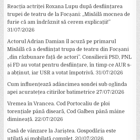
Reacția actriței Roxana Lupu după desființarea
trupei de teatru de la Focșani: „Misăilă mocnea de
furie că am îndrăznit să cerem explicații!”
31/07/2026
Actorul Adrian Damian îl acuză pe primarul
Misăilă că a desființat trupa de teatru din Focșani
„din răzbunare față de actori”. Consilierii PSD, PNL
și FD au votat pentru desființare, în timp ce AUR s-
a abținut, iar USR a votat împotrivă.
31/07/2026
Cum influențează adâncimea sondei sub oglinda
apei acuratețea citirilor batimetrice
27/07/2026
Vremea în Vrancea. Cod Portocaliu de ploi
torențiale până diseară, Cod Galben până mâine
dimineață.
22/07/2026
Casă de vânzare la Jariștea. Gospodăria este
utilată și mobilată complet.
20/07/2026