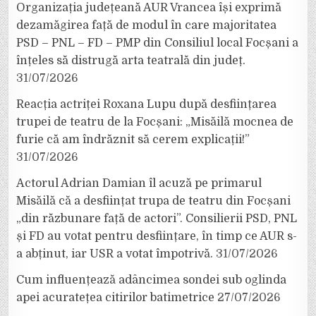
Organizația județeană AUR Vrancea își exprimă
dezamăgirea față de modul în care majoritatea
PSD – PNL – FD – PMP din Consiliul local Focșani a
înțeles să distrugă arta teatrală din județ.
31/07/2026
Reacția actriței Roxana Lupu după desființarea
trupei de teatru de la Focșani: „Misăilă mocnea de
furie că am îndrăznit să cerem explicații!”
31/07/2026
Actorul Adrian Damian îl acuză pe primarul
Misăilă că a desființat trupa de teatru din Focșani
„din răzbunare față de actori”. Consilierii PSD, PNL
și FD au votat pentru desființare, în timp ce AUR s-
a abținut, iar USR a votat împotrivă.
31/07/2026
Cum influențează adâncimea sondei sub oglinda
apei acuratețea citirilor batimetrice
27/07/2026