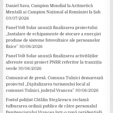
Daniel Sava, Campion Mondial la Aritmetică
Mentală și Campion Național al României la Șah
03/07/2026
Panel Volt Solar anunță finalizarea proiectului
„Instalare de echipamente de stocare a energiei
produse de sisteme fotovoltaice ale persoanelor
fizice”
30/06/2026
Panel Volt Solar anunță finalizarea activităților
aferente unui proiect PNRR referitor la tranziția
verde
30/06/2026
Comunicat de presă. Comuna Tulnici demarează
proiectul „Digitalizarea turismului local al
comunei Tulnici, județul Vrancea”
30/06/2026
Fostul polițist Cătălin Stegărescu reclamă
tulburarea ordinii publice de către personalul
Penitenciarului Vrancea într-o zonă rezidențială