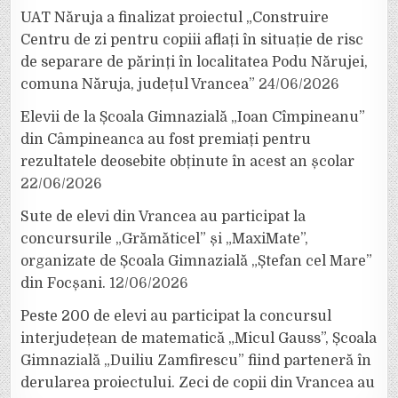
UAT Năruja a finalizat proiectul „Construire
Centru de zi pentru copiii aflați în situație de risc
de separare de părinți în localitatea Podu Nărujei,
comuna Năruja, județul Vrancea”
24/06/2026
Elevii de la Școala Gimnazială „Ioan Cîmpineanu”
din Câmpineanca au fost premiați pentru
rezultatele deosebite obținute în acest an școlar
22/06/2026
Sute de elevi din Vrancea au participat la
concursurile „Grămăticel” și „MaxiMate”,
organizate de Școala Gimnazială „Ștefan cel Mare”
din Focșani.
12/06/2026
Peste 200 de elevi au participat la concursul
interjudețean de matematică „Micul Gauss”, Școala
Gimnazială „Duiliu Zamfirescu” fiind parteneră în
derularea proiectului. Zeci de copii din Vrancea au