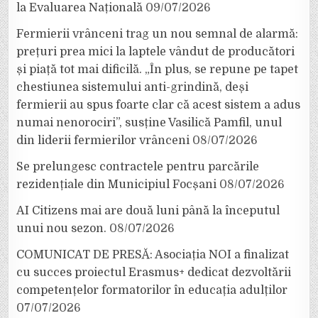
la Evaluarea Națională
09/07/2026
Fermierii vrânceni trag un nou semnal de alarmă:
prețuri prea mici la laptele vândut de producători
și piață tot mai dificilă. „În plus, se repune pe tapet
chestiunea sistemului anti-grindină, deși
fermierii au spus foarte clar că acest sistem a adus
numai nenorociri”, susține Vasilică Pamfil, unul
din liderii fermierilor vrânceni
08/07/2026
Se prelungesc contractele pentru parcările
rezidențiale din Municipiul Focșani
08/07/2026
AI Citizens mai are două luni până la începutul
unui nou sezon.
08/07/2026
COMUNICAT DE PRESĂ: Asociația NOI a finalizat
cu succes proiectul Erasmus+ dedicat dezvoltării
competențelor formatorilor în educația adulților
07/07/2026