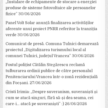
„Instalare de echipamente de stocare a energiei
produse de sisteme fotovoltaice ale persoanelor
fizice”
30/06/2026
Panel Volt Solar anunță finalizarea activităților
aferente unui proiect PNRR referitor la tranziția
verde
30/06/2026
Comunicat de presă. Comuna Tulnici demarează
proiectul „Digitalizarea turismului local al
comunei Tulnici, județul Vrancea”
30/06/2026
Fostul polițist Cătălin Stegărescu reclamă
tulburarea ordinii publice de către personalul
Penitenciarului Vrancea într-o zonă rezidențială
din Focșani.
27/06/2026
Cristi Irimia: „Despre suveranism, suveraniști și
cum se atacă singuri, fără să-și dea seama, cei
care-i… atacă pe suveraniști” :)
26/06/2026