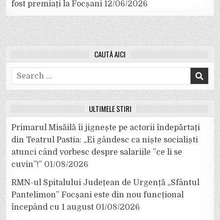
fost premiați la Focșani
12/06/2026
CAUTĂ AICI
Search
for:
ULTIMELE ȘTIRI
Primarul Misăilă îi jignește pe actorii îndepărtați
din Teatrul Pastia: „Ei gândesc ca niște socialiști
atunci când vorbesc despre salariile ”ce li se
cuvin”!”
01/08/2026
RMN-ul Spitalului Județean de Urgență „Sfântul
Pantelimon” Focșani este din nou funcțional
începând cu 1 august
01/08/2026