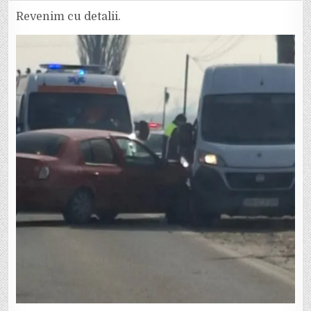
ACCIDENT
ÎN
Revenim cu detalii.
ZONA
PODULUI
SPRE
ODOBEȘTI.
TRAFIC
BLOCAT
PARȚIAL.
EVITAȚI
ZONA.