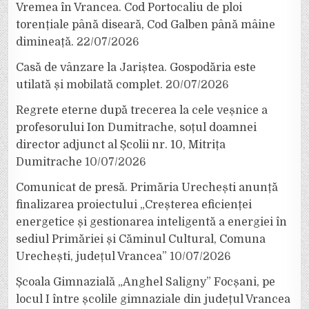
Vremea în Vrancea. Cod Portocaliu de ploi
torențiale până diseară, Cod Galben până mâine
dimineață.
22/07/2026
Casă de vânzare la Jariștea. Gospodăria este
utilată și mobilată complet.
20/07/2026
Regrete eterne după trecerea la cele veșnice a
profesorului Ion Dumitrache, soțul doamnei
director adjunct al Școlii nr. 10, Mitrița
Dumitrache
10/07/2026
Comunicat de presă. Primăria Urechești anunță
finalizarea proiectului „Creșterea eficienței
energetice și gestionarea inteligentă a energiei în
sediul Primăriei și Căminul Cultural, Comuna
Urechești, județul Vrancea”
10/07/2026
Școala Gimnazială „Anghel Saligny” Focșani, pe
locul I între școlile gimnaziale din județul Vrancea