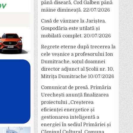
până diseară, Cod Galben până
mâine dimineață.
22/07/2026
Casă de vânzare la Jariștea.
Gospodăria este utilată și
mobilată complet.
20/07/2026
Regrete eterne după trecerea la
cele veșnice a profesorului Ion
Dumitrache, soțul doamnei
director adjunct al Școlii nr. 10,
Mitrița Dumitrache
10/07/2026
Comunicat de presă. Primăria
Urechești anunță finalizarea
proiectului „Creșterea
eficienței energetice și
gestionarea inteligentă a
energiei în sediul Primăriei și
Căminul Cultural, Comuna