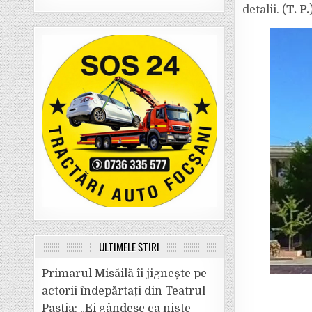
detalii. (
T. P.
ULTIMELE ȘTIRI
Primarul Misăilă îi jignește pe
actorii îndepărtați din Teatrul
Pastia: „Ei gândesc ca niște