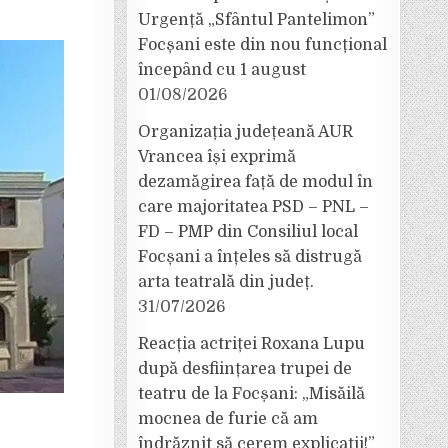
Urgență „Sfântul Pantelimon”
Focșani este din nou funcțional
începând cu 1 august
01/08/2026
Organizația județeană AUR
Vrancea își exprimă
dezamăgirea față de modul în
care majoritatea PSD – PNL –
FD – PMP din Consiliul local
Focșani a înțeles să distrugă
arta teatrală din județ.
31/07/2026
Reacția actriței Roxana Lupu
după desființarea trupei de
teatru de la Focșani: „Misăilă
mocnea de furie că am
îndrăznit să cerem explicații!”