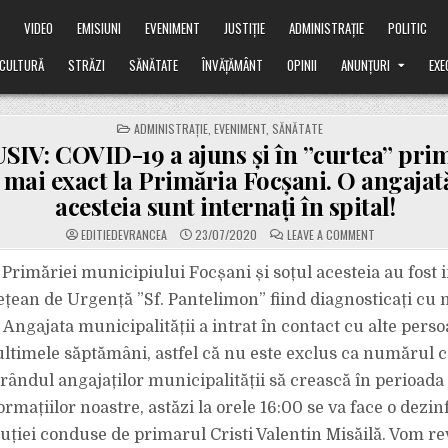
Ă
VIDEO
EMISIUNI
EVENIMENT
JUSTIȚIE
ADMINISTRAȚIE
POLITIC
CULTURĂ
STRĂZI
SĂNĂTATE
ÎNVĂȚĂMÂNT
OPINII
ANUNȚURI
EXE
POSTED
ADMINISTRAȚIE
,
EVENIMENT
,
SĂNĂTATE
IN
IV: COVID-19 a ajuns și în ”curtea” pri
 mai exact la Primăria Focșani. O angajată
acesteia sunt internați în spital!
ON
EDITIEDEVRANCEA
23/07/2020
LEAVE A COMMENT
EXCLUSIV:
COVID-
19
Primăriei municipiului Focșani și soțul acesteia au fost i
A
AJUNS
ețean de Urgență ”Sf. Pantelimon” fiind diagnosticați cu 
ȘI
ÎN
 Angajata municipalității a intrat în contact cu alte pers
”CURTEA”
PRIMARULUI
ultimele săptămâni, astfel că nu este exclus ca numărul c
MISĂILĂ,
MAI
EXACT
rândul angajaților municipalității să crească în perioad
LA
PRIMĂRIA
mațiilor noastre, astăzi la orele 16:00 se va face o dezinf
FOCȘANI.
O
ituției conduse de primarul Cristi Valentin Misăilă. Vom r
ANGAJATĂ