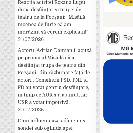
Reacția actriței Roxana Lupu
după desființarea trupei de
teatru de la Focșani: „Misăilă
mocnea de furie că am
îndrăznit să cerem explicații!”
31/07/2026
Actorul Adrian Damian îl acuză
pe primarul Misăilă că a
desființat trupa de teatru din
Focșani „din răzbunare față de
actori”. Consilierii PSD, PNL și
FD au votat pentru desființare,
în timp ce AUR s-a abținut, iar
USR a votat împotrivă.
31/07/2026
Cum influențează adâncimea
sondei sub oglinda apei