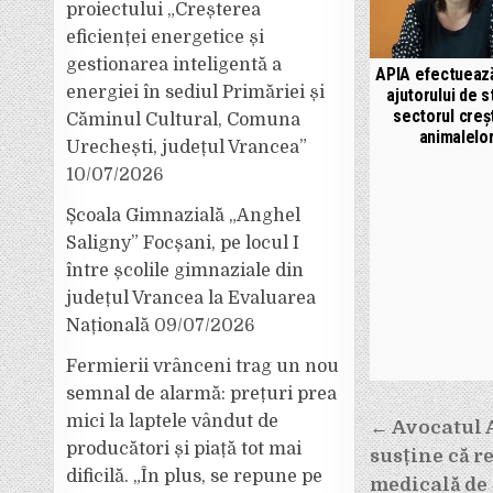
proiectului „Creșterea
eficienței energetice și
gestionarea inteligentă a
APIA efectuează
energiei în sediul Primăriei și
ajutorului de s
sectorul creșt
Căminul Cultural, Comuna
animalelo
Urechești, județul Vrancea”
10/07/2026
Școala Gimnazială „Anghel
Saligny” Focșani, pe locul I
între școlile gimnaziale din
județul Vrancea la Evaluarea
Națională
09/07/2026
Fermierii vrânceni trag un nou
semnal de alarmă: prețuri prea
Navigar
mici la laptele vândut de
← Avocatul 
în
producători și piață tot mai
susține că r
dificilă. „În plus, se repune pe
articole
medicală de 