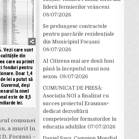
liderii fermierilor vrânceni
08/07/2026
Se prelungesc contractele
pentru parcările rezidențiale
din Municipiul Focșani
08/07/2026
. Vezi care sunt
ocalitățile din
AI Citizens mai are două luni
ea care au primit
i fonduri pentru
până la începutul unui nou
ionare. Doar 1,4
sezon.
08/07/2026
rde lei a putut să
 Guvernul, deși
COMUNICAT DE PRESĂ:
esarul la nivel
Asociația NOI a finalizat cu
onal este de 8,5
miliarde lei.
succes proiectul Erasmus+
dedicat dezvoltării
competențelor formatorilor în
rul comunei
educația adulților
07/07/2026
u, a murit în
 D, Focșani –
Daniel Sava, Campion Mondial