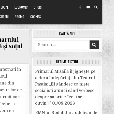
LOCAL
ECONOMIC
SPORT
CUTĂRI
PROMO
COOKIES
CAUTĂ AICI
marului
Search
 și soțul
for:
ULTIMELE ȘTIRI
nternați în
Primarul Misăilă îi jignește pe
noul
actorii îndepărtați din Teatrul
oane din
Pastia: „Ei gândesc ca niște
azurilor de
socialiști atunci când vorbesc
a următoare.
despre salariile ”ce li se
cuvin”!”
01/08/2026
ecție la
eveni cu
RMN-ul Spitalului Județean de