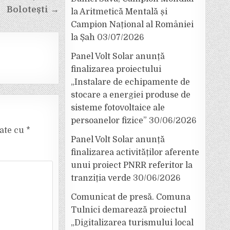
Bolotești →
la Aritmetică Mentală și
Campion Național al României
la Șah
03/07/2026
Panel Volt Solar anunță
finalizarea proiectului
„Instalare de echipamente de
stocare a energiei produse de
sisteme fotovoltaice ale
persoanelor fizice”
30/06/2026
cate cu
*
Panel Volt Solar anunță
finalizarea activităților aferente
unui proiect PNRR referitor la
tranziția verde
30/06/2026
Comunicat de presă. Comuna
Tulnici demarează proiectul
„Digitalizarea turismului local