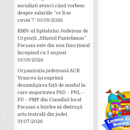
socialiști atunci când vorbesc
despre salariile ”ce li se
cuvin”!”
01/08/2026
RMN-ul Spitalului Județean de
Urgență „Sfântul Pantelimon”
Focșani este din nou funcțional
începând cu 1 august
01/08/2026
Organizația județeană AUR
Vrancea își exprimă
dezamăgirea față de modul în
care majoritatea PSD – PNL –
FD – PMP din Consiliul local
Focșani a înțeles să distrugă
arta teatrală din județ.
31/07/2026