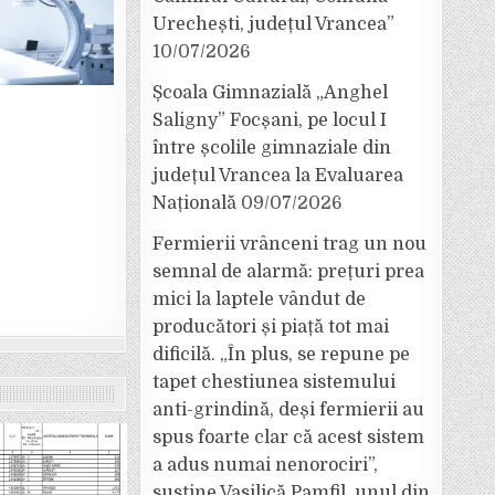
Urechești, județul Vrancea”
10/07/2026
Școala Gimnazială „Anghel
Saligny” Focșani, pe locul I
între școlile gimnaziale din
județul Vrancea la Evaluarea
Națională
09/07/2026
Fermierii vrânceni trag un nou
semnal de alarmă: prețuri prea
mici la laptele vândut de
producători și piață tot mai
dificilă. „În plus, se repune pe
tapet chestiunea sistemului
anti-grindină, deși fermierii au
spus foarte clar că acest sistem
a adus numai nenorociri”,
susține Vasilică Pamfil, unul din