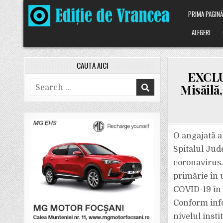
Skip
PRIMA PAGIN
to
content
ALEGERI
CAUTĂ AICI
EXCLUS
Search
Misăilă,
for:
O angajată a 
Spitalul Jud
coronavirus.
primărie în 
COVID-19 în 
Conform infor
nivelul inst