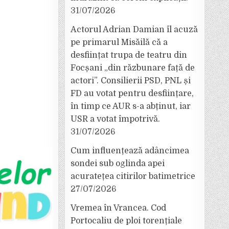
31/07/2026
Actorul Adrian Damian îl acuză
pe primarul Misăilă că a
desființat trupa de teatru din
Focșani „din răzbunare față de
actori”. Consilierii PSD, PNL și
FD au votat pentru desființare,
în timp ce AUR s-a abținut, iar
USR a votat împotrivă.
31/07/2026
Cum influențează adâncimea
sondei sub oglinda apei
acuratețea citirilor batimetrice
27/07/2026
Vremea în Vrancea. Cod
Portocaliu de ploi torențiale