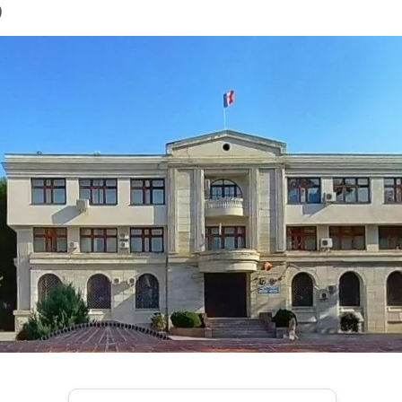
ȘI
)
SOȚUL
ACESTEIA
SUNT
INTERNAȚI
ÎN
SPITAL!