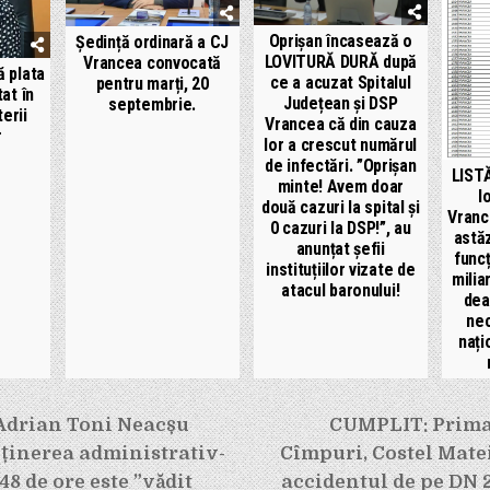
Oprișan încasează o
Ședință ordinară a CJ
LOVITURĂ DURĂ după
Vrancea convocată
 plata
ce a acuzat Spitalul
pentru marți, 20
tat în
Județean și DSP
septembrie.
erii
Vrancea că din cauza
r
lor a crescut numărul
de infectări. ”Oprișan
LISTĂ
minte! Avem doar
l
două cazuri la spital și
Vranc
0 cazuri la DSP!”, au
astăz
anunțat șefii
funcț
instituțiilor vizate de
milia
atacul baronului!
dea
nec
nați
e
Adrian Toni Neacșu
CUMPLIT: Prima
eținerea administrativ-
Cîmpuri, Costel Matei
48 de ore este ”vădit
accidentul de pe DN 2