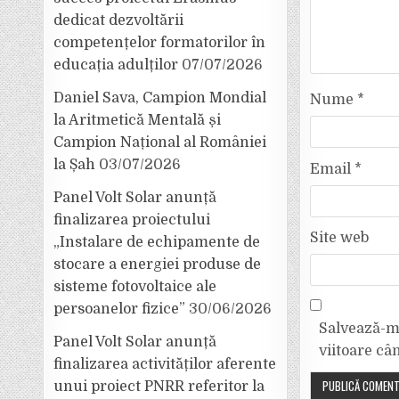
dedicat dezvoltării
competențelor formatorilor în
educația adulților
07/07/2026
Daniel Sava, Campion Mondial
Nume
*
la Aritmetică Mentală și
Campion Național al României
la Șah
03/07/2026
Email
*
Panel Volt Solar anunță
finalizarea proiectului
Site web
„Instalare de echipamente de
stocare a energiei produse de
sisteme fotovoltaice ale
persoanelor fizice”
30/06/2026
Salvează-mi
Panel Volt Solar anunță
viitoare câ
finalizarea activităților aferente
unui proiect PNRR referitor la