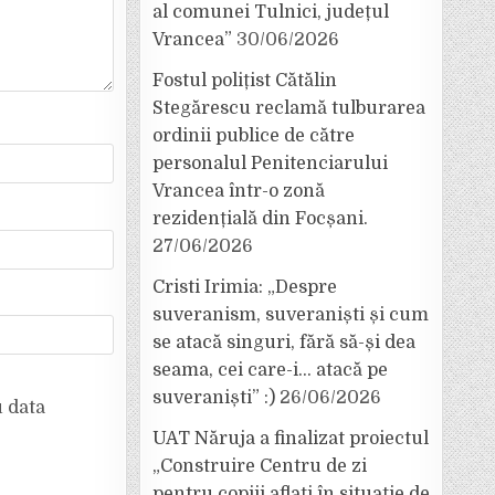
al comunei Tulnici, județul
Vrancea”
30/06/2026
Fostul polițist Cătălin
Stegărescu reclamă tulburarea
ordinii publice de către
personalul Penitenciarului
Vrancea într-o zonă
rezidențială din Focșani.
27/06/2026
Cristi Irimia: „Despre
suveranism, suveraniști și cum
se atacă singuri, fără să-și dea
seama, cei care-i… atacă pe
suveraniști” :)
26/06/2026
u data
UAT Năruja a finalizat proiectul
„Construire Centru de zi
pentru copiii aflați în situație de