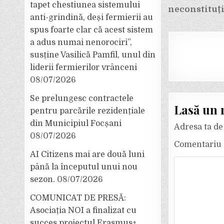
tapet chestiunea sistemului
neconstituț
anti-grindină, deși fermierii au
spus foarte clar că acest sistem
a adus numai nenorociri”,
susține Vasilică Pamfil, unul din
liderii fermierilor vrânceni
08/07/2026
Se prelungesc contractele
Lasă un 
pentru parcările rezidențiale
din Municipiul Focșani
Adresa ta de 
08/07/2026
Comentariu
AI Citizens mai are două luni
până la începutul unui nou
sezon.
08/07/2026
COMUNICAT DE PRESĂ:
Asociația NOI a finalizat cu
succes proiectul Erasmus+