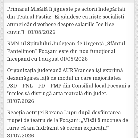
Primarul Misăilă îi jignește pe actorii îndepărtați
din Teatrul Pastia: „Ei gândesc ca niște socialiști
atunci când vorbesc despre salariile ”ce li se
cuvin”!”
01/08/2026
RMN-ul Spitalului Județean de Urgență „Sfântul
Pantelimon” Focșani este din nou funcțional
începând cu 1 august
01/08/2026
Organizația județeană AUR Vrancea își exprimă
dezamăgirea față de modul în care majoritatea
PSD – PNL – FD – PMP din Consiliul local Focșani a
înțeles să distrugă arta teatrală din județ.
31/07/2026
Reacția actriței Roxana Lupu după desființarea
trupei de teatru de la Focșani: „Misăilă mocnea de
furie că am îndrăznit să cerem explicații!”
31/07/2026