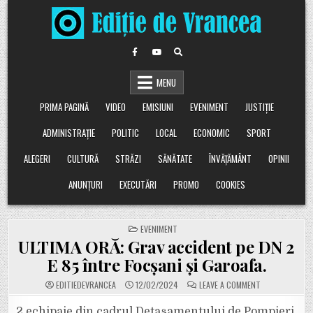
Skip
to
content
MENU
PRIMA PAGINĂ
VIDEO
EMISIUNI
EVENIMENT
JUSTIȚIE
ADMINISTRAȚIE
POLITIC
LOCAL
ECONOMIC
SPORT
ALEGERI
CULTURĂ
STRĂZI
SĂNĂTATE
ÎNVĂȚĂMÂNT
OPINII
ANUNȚURI
EXECUTĂRI
PROMO
COOKIES
POSTED
EVENIMENT
IN
ULTIMA ORĂ: Grav accident pe DN 2
E 85 între Focșani și Garoafa.
ON
EDITIEDEVRANCEA
12/02/2024
LEAVE A COMMENT
ULTIMA
ORĂ:
GRAV
2 echipaje din cadrul Detașamentului de Pompieri