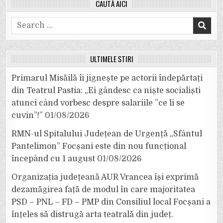
CAUTĂ AICI
Search
for:
ULTIMELE ȘTIRI
Primarul Misăilă îi jignește pe actorii îndepărtați
din Teatrul Pastia: „Ei gândesc ca niște socialiști
atunci când vorbesc despre salariile ”ce li se
cuvin”!”
01/08/2026
RMN-ul Spitalului Județean de Urgență „Sfântul
Pantelimon” Focșani este din nou funcțional
începând cu 1 august
01/08/2026
Organizația județeană AUR Vrancea își exprimă
dezamăgirea față de modul în care majoritatea
PSD – PNL – FD – PMP din Consiliul local Focșani a
înțeles să distrugă arta teatrală din județ.