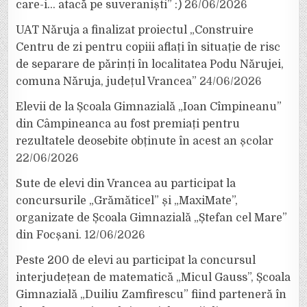
care-i… atacă pe suveraniști” :)
26/06/2026
UAT Năruja a finalizat proiectul „Construire
Centru de zi pentru copiii aflați în situație de risc
de separare de părinți în localitatea Podu Nărujei,
comuna Năruja, județul Vrancea”
24/06/2026
Elevii de la Școala Gimnazială „Ioan Cîmpineanu”
din Câmpineanca au fost premiați pentru
rezultatele deosebite obținute în acest an școlar
22/06/2026
Sute de elevi din Vrancea au participat la
concursurile „Grămăticel” și „MaxiMate”,
organizate de Școala Gimnazială „Ștefan cel Mare”
din Focșani.
12/06/2026
Peste 200 de elevi au participat la concursul
interjudețean de matematică „Micul Gauss”, Școala
Gimnazială „Duiliu Zamfirescu” fiind parteneră în