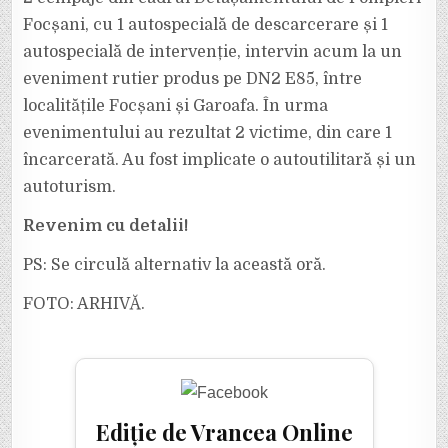
ACCIDENT
PE
Focșani, cu 1 autospecială de descarcerare și 1
DN
2
autospecială de intervenție, intervin acum la un
E
85
eveniment rutier produs pe DN2 E85, între
ÎNTRE
FOCȘANI
ȘI
localitățile Focșani și Garoafa. În urma
GAROAFA.
evenimentului au rezultat 2 victime, din care 1
încarcerată. Au fost implicate o autoutilitară și un
autoturism.
Revenim cu detalii!
PS: Se circulă alternativ la această oră.
FOTO: ARHIVĂ.
Ediție de Vrancea Online