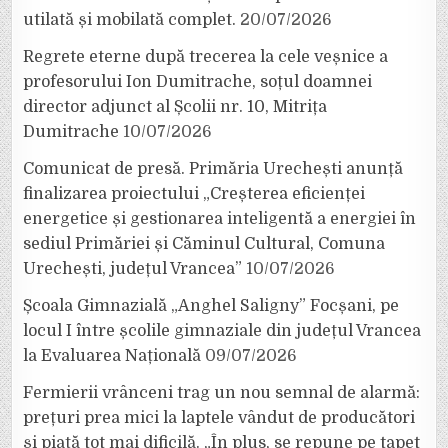
utilată și mobilată complet.
20/07/2026
Regrete eterne după trecerea la cele veșnice a
profesorului Ion Dumitrache, soțul doamnei
director adjunct al Școlii nr. 10, Mitrița
Dumitrache
10/07/2026
Comunicat de presă. Primăria Urechești anunță
finalizarea proiectului „Creșterea eficienței
energetice și gestionarea inteligentă a energiei în
sediul Primăriei și Căminul Cultural, Comuna
Urechești, județul Vrancea”
10/07/2026
Școala Gimnazială „Anghel Saligny” Focșani, pe
locul I între școlile gimnaziale din județul Vrancea
la Evaluarea Națională
09/07/2026
Fermierii vrânceni trag un nou semnal de alarmă:
prețuri prea mici la laptele vândut de producători
și piață tot mai dificilă. „În plus, se repune pe tapet