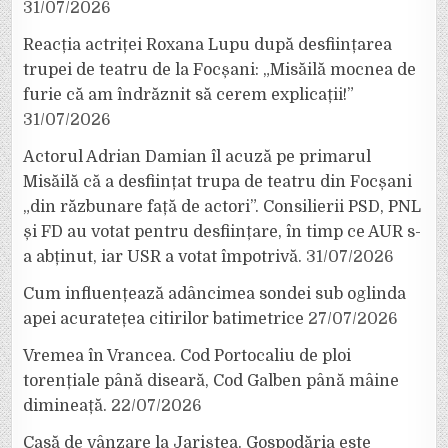
31/07/2026
Reacția actriței Roxana Lupu după desființarea
trupei de teatru de la Focșani: „Misăilă mocnea de
furie că am îndrăznit să cerem explicații!”
31/07/2026
Actorul Adrian Damian îl acuză pe primarul
Misăilă că a desființat trupa de teatru din Focșani
„din răzbunare față de actori”. Consilierii PSD, PNL
și FD au votat pentru desființare, în timp ce AUR s-
a abținut, iar USR a votat împotrivă.
31/07/2026
Cum influențează adâncimea sondei sub oglinda
apei acuratețea citirilor batimetrice
27/07/2026
Vremea în Vrancea. Cod Portocaliu de ploi
torențiale până diseară, Cod Galben până mâine
dimineață.
22/07/2026
Casă de vânzare la Jariștea. Gospodăria este