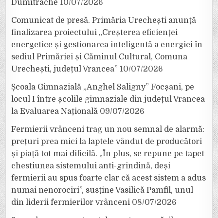
Dumitrache
10/07/2026
Comunicat de presă. Primăria Urechești anunță
finalizarea proiectului „Creșterea eficienței
energetice și gestionarea inteligentă a energiei în
sediul Primăriei și Căminul Cultural, Comuna
Urechești, județul Vrancea”
10/07/2026
Școala Gimnazială „Anghel Saligny” Focșani, pe
locul I între școlile gimnaziale din județul Vrancea
la Evaluarea Națională
09/07/2026
Fermierii vrânceni trag un nou semnal de alarmă:
prețuri prea mici la laptele vândut de producători
și piață tot mai dificilă. „În plus, se repune pe tapet
chestiunea sistemului anti-grindină, deși
fermierii au spus foarte clar că acest sistem a adus
numai nenorociri”, susține Vasilică Pamfil, unul
din liderii fermierilor vrânceni
08/07/2026