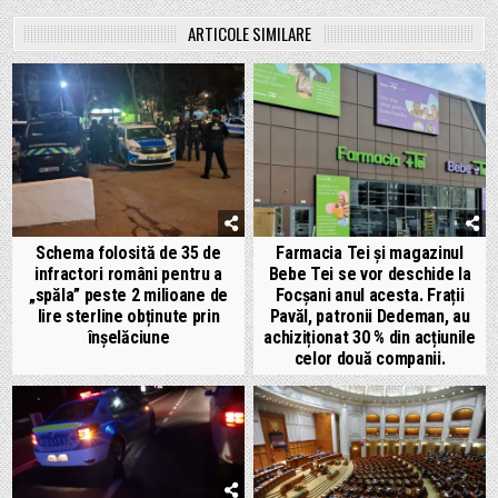
ARTICOLE SIMILARE
Schema folosită de 35 de
Farmacia Tei și magazinul
infractori români pentru a
Bebe Tei se vor deschide la
„spăla” peste 2 milioane de
Focșani anul acesta. Frații
lire sterline obținute prin
Pavăl, patronii Dedeman, au
înșelăciune
achiziționat 30 % din acțiunile
celor două companii.