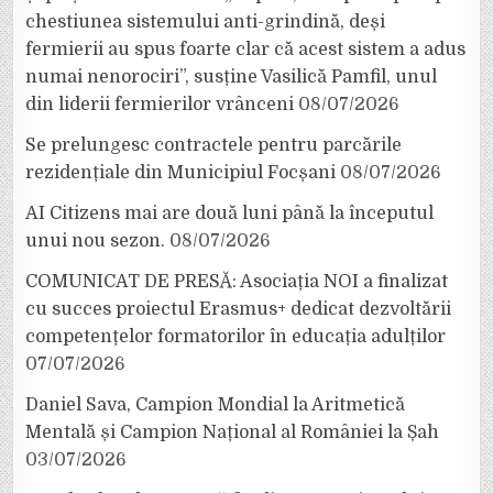
chestiunea sistemului anti-grindină, deși
fermierii au spus foarte clar că acest sistem a adus
numai nenorociri”, susține Vasilică Pamfil, unul
din liderii fermierilor vrânceni
08/07/2026
Se prelungesc contractele pentru parcările
rezidențiale din Municipiul Focșani
08/07/2026
AI Citizens mai are două luni până la începutul
unui nou sezon.
08/07/2026
COMUNICAT DE PRESĂ: Asociația NOI a finalizat
cu succes proiectul Erasmus+ dedicat dezvoltării
competențelor formatorilor în educația adulților
07/07/2026
Daniel Sava, Campion Mondial la Aritmetică
Mentală și Campion Național al României la Șah
03/07/2026