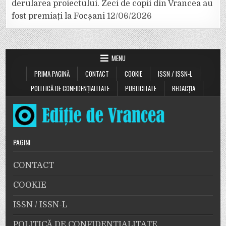
derularea proiectului. Zeci de copii din Vrancea au
fost premiați la Focșani
12/06/2026
MENU
PRIMA PAGINĂ
CONTACT
COOKIE
ISSN / ISSN-L
POLITICĂ DE CONFIDENȚIALITATE
PUBLICITATE
REDACȚIA
PAGINI
CONTACT
COOKIE
ISSN / ISSN-L
POLITICĂ DE CONFIDENȚIALITATE