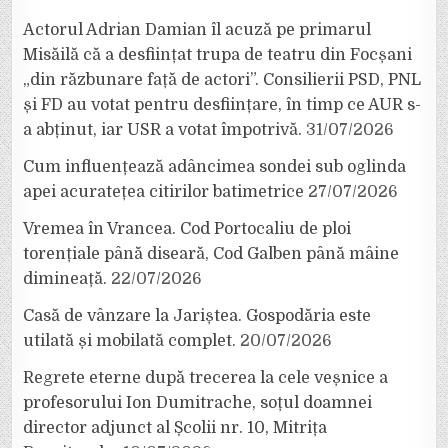
Actorul Adrian Damian îl acuză pe primarul
Misăilă că a desființat trupa de teatru din Focșani
„din răzbunare față de actori”. Consilierii PSD, PNL
și FD au votat pentru desființare, în timp ce AUR s-
a abținut, iar USR a votat împotrivă.
31/07/2026
Cum influențează adâncimea sondei sub oglinda
apei acuratețea citirilor batimetrice
27/07/2026
Vremea în Vrancea. Cod Portocaliu de ploi
torențiale până diseară, Cod Galben până mâine
dimineață.
22/07/2026
Casă de vânzare la Jariștea. Gospodăria este
utilată și mobilată complet.
20/07/2026
Regrete eterne după trecerea la cele veșnice a
profesorului Ion Dumitrache, soțul doamnei
director adjunct al Școlii nr. 10, Mitrița