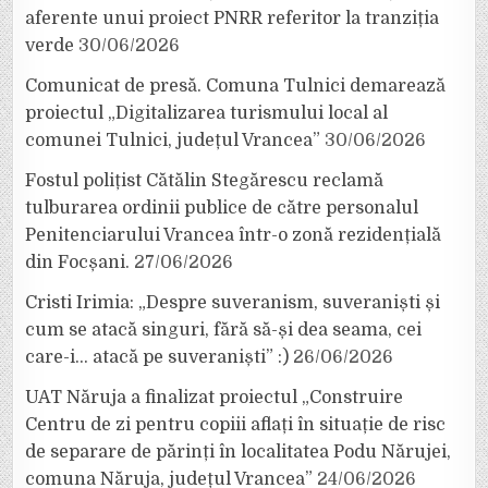
aferente unui proiect PNRR referitor la tranziția
verde
30/06/2026
Comunicat de presă. Comuna Tulnici demarează
proiectul „Digitalizarea turismului local al
comunei Tulnici, județul Vrancea”
30/06/2026
Fostul polițist Cătălin Stegărescu reclamă
tulburarea ordinii publice de către personalul
Penitenciarului Vrancea într-o zonă rezidențială
din Focșani.
27/06/2026
Cristi Irimia: „Despre suveranism, suveraniști și
cum se atacă singuri, fără să-și dea seama, cei
care-i… atacă pe suveraniști” :)
26/06/2026
UAT Năruja a finalizat proiectul „Construire
Centru de zi pentru copiii aflați în situație de risc
de separare de părinți în localitatea Podu Nărujei,
comuna Năruja, județul Vrancea”
24/06/2026