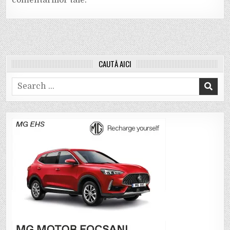
comentariilor tale
.
CAUTĂ AICI
Search
for: