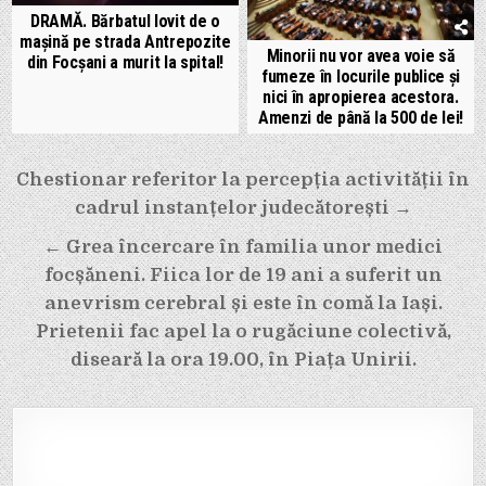
DRAMĂ. Bărbatul lovit de o
mașină pe strada Antrepozite
Minorii nu vor avea voie să
din Focșani a murit la spital!
fumeze în locurile publice și
nici în apropierea acestora.
Amenzi de până la 500 de lei!
Navigare
Chestionar referitor la percepția activității în
în
cadrul instanțelor judecătorești →
articole
← Grea încercare în familia unor medici
focșăneni. Fiica lor de 19 ani a suferit un
anevrism cerebral și este în comă la Iași.
Prietenii fac apel la o rugăciune colectivă,
diseară la ora 19.00, în Piața Unirii.