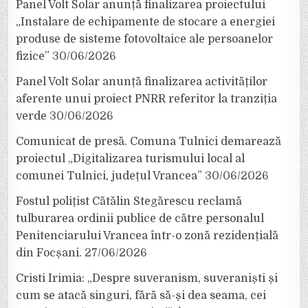
Panel Volt Solar anunță finalizarea proiectului
„Instalare de echipamente de stocare a energiei
produse de sisteme fotovoltaice ale persoanelor
fizice”
30/06/2026
Panel Volt Solar anunță finalizarea activităților
aferente unui proiect PNRR referitor la tranziția
verde
30/06/2026
Comunicat de presă. Comuna Tulnici demarează
proiectul „Digitalizarea turismului local al
comunei Tulnici, județul Vrancea”
30/06/2026
Fostul polițist Cătălin Stegărescu reclamă
tulburarea ordinii publice de către personalul
Penitenciarului Vrancea într-o zonă rezidențială
din Focșani.
27/06/2026
Cristi Irimia: „Despre suveranism, suveraniști și
cum se atacă singuri, fără să-și dea seama, cei