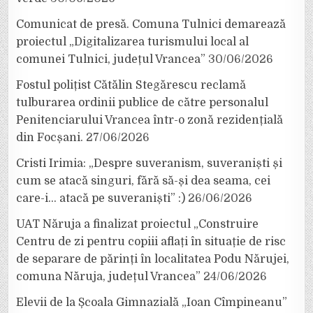
Comunicat de presă. Comuna Tulnici demarează
proiectul „Digitalizarea turismului local al
comunei Tulnici, județul Vrancea”
30/06/2026
Fostul polițist Cătălin Stegărescu reclamă
tulburarea ordinii publice de către personalul
Penitenciarului Vrancea într-o zonă rezidențială
din Focșani.
27/06/2026
Cristi Irimia: „Despre suveranism, suveraniști și
cum se atacă singuri, fără să-și dea seama, cei
care-i… atacă pe suveraniști” :)
26/06/2026
UAT Năruja a finalizat proiectul „Construire
Centru de zi pentru copiii aflați în situație de risc
de separare de părinți în localitatea Podu Nărujei,
comuna Năruja, județul Vrancea”
24/06/2026
Elevii de la Școala Gimnazială „Ioan Cîmpineanu”