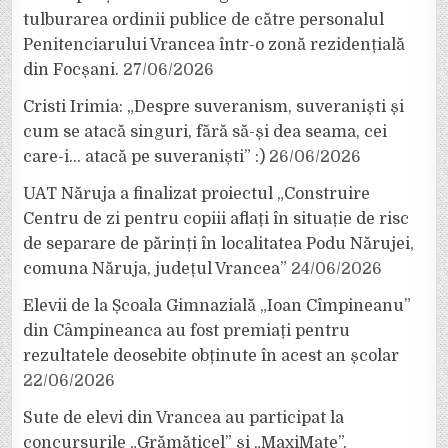
tulburarea ordinii publice de către personalul
Penitenciarului Vrancea într-o zonă rezidențială
din Focșani.
27/06/2026
Cristi Irimia: „Despre suveranism, suveraniști și
cum se atacă singuri, fără să-și dea seama, cei
care-i… atacă pe suveraniști” :)
26/06/2026
UAT Năruja a finalizat proiectul „Construire
Centru de zi pentru copiii aflați în situație de risc
de separare de părinți în localitatea Podu Nărujei,
comuna Năruja, județul Vrancea”
24/06/2026
Elevii de la Școala Gimnazială „Ioan Cîmpineanu”
din Câmpineanca au fost premiați pentru
rezultatele deosebite obținute în acest an școlar
22/06/2026
Sute de elevi din Vrancea au participat la
concursurile „Grămăticel” și „MaxiMate”,