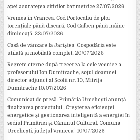
apei acuratețea citirilor batimetrice
27/07/2026
Vremea în Vrancea. Cod Portocaliu de ploi
torențiale până diseară, Cod Galben până mâine
dimineață.
22/07/2026
Casă de vânzare la Jariștea. Gospodăria este
utilată și mobilată complet.
20/07/2026
Regrete eterne după trecerea la cele veșnice a
profesorului Ion Dumitrache, soțul doamnei
director adjunct al Școlii nr. 10, Mitrița
Dumitrache
10/07/2026
Comunicat de presă. Primăria Urechești anunță
finalizarea proiectului „Creșterea eficienței
energetice și gestionarea inteligentă a energiei în
sediul Primăriei și Căminul Cultural, Comuna
Urechești, județul Vrancea”
10/07/2026