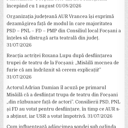
începând cu 1 august
01/08/2026
Organizația județeană AUR Vrancea își exprimă
dezamăgirea față de modul în care majoritatea
PSD – PNL – FD – PMP din Consiliul local Focșani a
înțeles să distrugă arta teatrală din județ.
31/07/2026
Reacția actriței Roxana Lupu după desființarea
trupei de teatru de la Focșani: „Misăilă mocnea de
furie că am îndrăznit să cerem explicații!”
31/07/2026
Actorul Adrian Damian îl acuză pe primarul
Misăilă că a desființat trupa de teatru din Focșani
„din răzbunare față de actori”. Consilierii PSD, PNL
și FD au votat pentru desființare, în timp ce AUR s-
a abținut, iar USR a votat împotrivă.
31/07/2026
Cum influențează adâncimea sondei sub oglinda