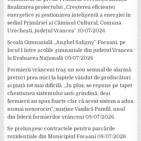
finalizarea proiectului „Creșterea eficienței
energetice și gestionarea inteligentă a energiei în
sediul Primăriei și Căminul Cultural, Comuna
Urechești, județul Vrancea”
10/07/2026
Școala Gimnazială „Anghel Saligny” Focșani, pe
locul I între școlile gimnaziale din județul Vrancea
la Evaluarea Națională
09/07/2026
Fermierii vrânceni trag un nou semnal de alarmă:
prețuri prea mici la laptele vândut de producători
și piață tot mai dificilă. „În plus, se repune pe tapet
chestiunea sistemului anti-grindină, deși
fermierii au spus foarte clar că acest sistem a adus
numai nenorociri”, susține Vasilică Pamfil, unul
din liderii fermierilor vrânceni
08/07/2026
Se prelungesc contractele pentru parcările
rezidențiale din Municipiul Focșani
08/07/2026