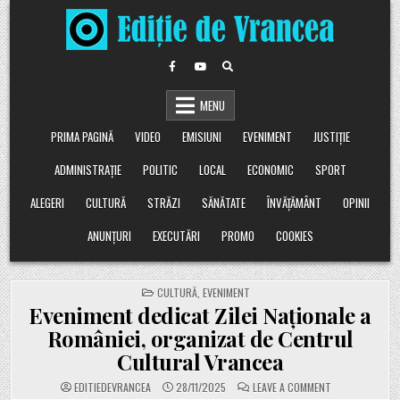
Skip
to
content
MENU
PRIMA PAGINĂ
VIDEO
EMISIUNI
EVENIMENT
JUSTIȚIE
ADMINISTRAȚIE
POLITIC
LOCAL
ECONOMIC
SPORT
ALEGERI
CULTURĂ
STRĂZI
SĂNĂTATE
ÎNVĂȚĂMÂNT
OPINII
ANUNȚURI
EXECUTĂRI
PROMO
COOKIES
POSTED
CULTURĂ
,
EVENIMENT
IN
Eveniment dedicat Zilei Naționale a
României, organizat de Centrul
Cultural Vrancea
ON
EDITIEDEVRANCEA
28/11/2025
LEAVE A COMMENT
EVENIMENT