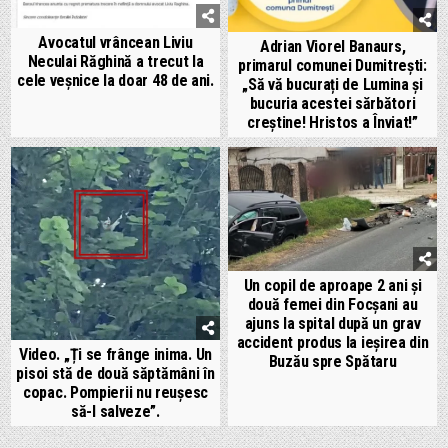
Avocatul vrâncean Liviu
Adrian Viorel Banaurs,
Neculai Răghină a trecut la
primarul comunei Dumitrești:
cele veșnice la doar 48 de ani.
„Să vă bucurați de Lumina și
bucuria acestei sărbători
creștine! Hristos a Înviat!”
Un copil de aproape 2 ani și
două femei din Focșani au
ajuns la spital după un grav
accident produs la ieșirea din
Video. „Ți se frânge inima. Un
Buzău spre Spătaru
pisoi stă de două săptămâni în
copac. Pompierii nu reușesc
să-l salveze”.