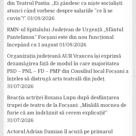
din Teatrul Pastia: „Ei gândesc ca niște socialiști
atunci când vorbesc despre salariile ”ce li se
cuvin”!”
01/08/2026
RMN-ul Spitalului Județean de Urgență „Sfântul
Pantelimon” Focșani este din nou funcțional
începând cu 1 august
01/08/2026
Organizația județeană AUR Vrancea își exprimă
dezamăgirea față de modul în care majoritatea
PSD – PNL – FD – PMP din Consiliul local Focșani a
înțeles să distrugă arta teatrală din județ.
31/07/2026
Reacția actriței Roxana Lupu după desființarea
trupei de teatru de la Focșani: „Misăilă mocnea de
furie că am îndrăznit să cerem explicații!”
31/07/2026
Actorul Adrian Damian îl acuză pe primarul