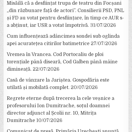
Misăilă că a desființat trupa de teatru din Focșani
„din răzbunare față de actori”. Consilierii PSD, PNL
și FD au votat pentru desființare, în timp ce AUR s-
a abținut, iar USR a votat împotrivă.
31/07/2026
Cum influențează adâncimea sondei sub oglinda
apei acuratețea citirilor batimetrice
27/07/2026
Vremea în Vrancea. Cod Portocaliu de ploi
torențiale până diseară, Cod Galben până mâine
dimineață.
22/07/2026
Casă de vânzare la Jariștea. Gospodăria este
utilată și mobilată complet.
20/07/2026
Regrete eterne după trecerea la cele veșnice a
profesorului Ion Dumitrache, soțul doamnei
director adjunct al Școlii nr. 10, Mitrița
Dumitrache
10/07/2026
Comunicat de presă. Primăria Urechești anunță