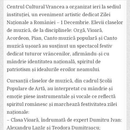
DEDICAT
ZILEI
Centrul Cultural Vrancea a organizat ieri la sediul
NAȚIONALE
A
instituției, un eveniment artistic dedicat Zilei
ROMÂNIEI,
ORGANIZAT
Naționale a României – 1 Decembrie. Elevii claselor
DE
CENTRUL
de muzică, de la disciplinele: Orgă, Vioară,
CULTURAL
VRANCEA
Acordeon, Pian, Canto muzică populară și Canto
muzică ușoară au susținut un spectacol festiv
dedicat tuturor vrâncenilor, afirmându-și cu
mândrie identitatea națională, spiritul de
patriotism și idealurile eroilor neamului.
Cursanții claselor de muzică, din cadrul Școlii
Populare de Artă, au interpretat cu mândrie și
emoție piese instrumentale și vocale ce reflectă
spiritul românesc și marchează festivitatea zilei
naționale:
– Clasa Vioară, îndrumată de expert Dumitru Ivan:
Alexandru Lazăr și Teodora Dumitrașcu;