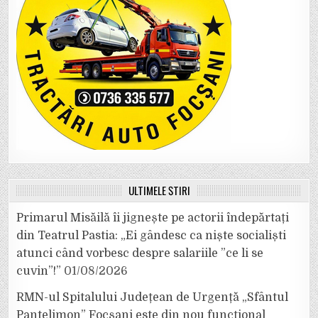
ULTIMELE ȘTIRI
Primarul Misăilă îi jignește pe actorii îndepărtați
din Teatrul Pastia: „Ei gândesc ca niște socialiști
atunci când vorbesc despre salariile ”ce li se
cuvin”!”
01/08/2026
RMN-ul Spitalului Județean de Urgență „Sfântul
Pantelimon” Focșani este din nou funcțional