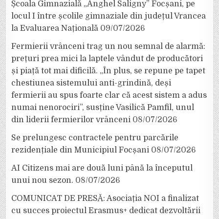
Școala Gimnazială „Anghel Saligny” Focșani, pe
locul I între școlile gimnaziale din județul Vrancea
la Evaluarea Națională
09/07/2026
Fermierii vrânceni trag un nou semnal de alarmă:
prețuri prea mici la laptele vândut de producători
și piață tot mai dificilă. „În plus, se repune pe tapet
chestiunea sistemului anti-grindină, deși
fermierii au spus foarte clar că acest sistem a adus
numai nenorociri”, susține Vasilică Pamfil, unul
din liderii fermierilor vrânceni
08/07/2026
Se prelungesc contractele pentru parcările
rezidențiale din Municipiul Focșani
08/07/2026
AI Citizens mai are două luni până la începutul
unui nou sezon.
08/07/2026
COMUNICAT DE PRESĂ: Asociația NOI a finalizat
cu succes proiectul Erasmus+ dedicat dezvoltării