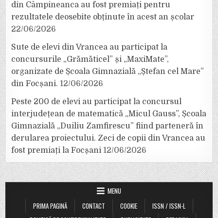
din Câmpineanca au fost premiați pentru
rezultatele deosebite obținute în acest an școlar
22/06/2026
Sute de elevi din Vrancea au participat la
concursurile „Grămăticel” și „MaxiMate”,
organizate de Școala Gimnazială „Ștefan cel Mare”
din Focșani.
12/06/2026
Peste 200 de elevi au participat la concursul
interjudețean de matematică „Micul Gauss”, Școala
Gimnazială „Duiliu Zamfirescu” fiind parteneră în
derularea proiectului. Zeci de copii din Vrancea au
fost premiați la Focșani
12/06/2026
MENU
PRIMA PAGINĂ
CONTACT
COOKIE
ISSN / ISSN-L