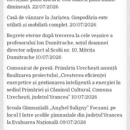
dimineață.
22/07/2026
Casă de vânzare la Jariștea. Gospodăria este
utilată și mobilată complet.
20/07/2026
Regrete eterne după trecerea la cele veșnice a
profesorului Ion Dumitrache, soțul doamnei
director adjunct al Școlii nr. 10, Mitrița
Dumitrache
10/07/2026
Comunicat de presă. Primăria Urechești anunță
finalizarea proiectului „Creșterea eficienței
energetice și gestionarea inteligentă a energiei în
sediul Primăriei și Căminul Cultural, Comuna
Urechești, județul Vrancea”
10/07/2026
Școala Gimnazială „Anghel Saligny” Focșani, pe
locul I între școlile gimnaziale din județul Vrancea
la Evaluarea Națională
09/07/2026