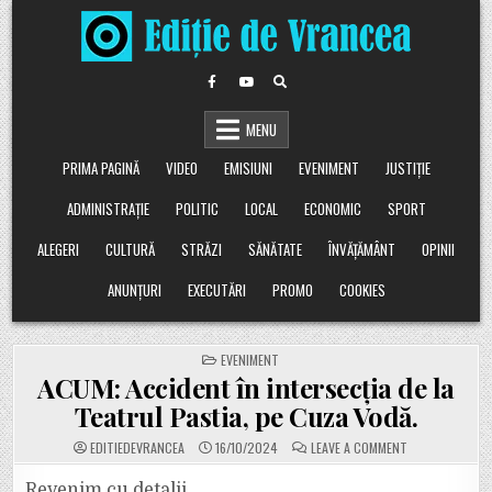
Skip
to
content
MENU
PRIMA PAGINĂ
VIDEO
EMISIUNI
EVENIMENT
JUSTIȚIE
ADMINISTRAȚIE
POLITIC
LOCAL
ECONOMIC
SPORT
ALEGERI
CULTURĂ
STRĂZI
SĂNĂTATE
ÎNVĂȚĂMÂNT
OPINII
ANUNȚURI
EXECUTĂRI
PROMO
COOKIES
POSTED
EVENIMENT
IN
ACUM: Accident în intersecția de la
Teatrul Pastia, pe Cuza Vodă.
ON
EDITIEDEVRANCEA
16/10/2024
LEAVE A COMMENT
ACUM:
ACCIDENT
ÎN
Revenim cu detalii.