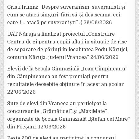
Cristi Irimia: „Despre suveranism, suveraniști și
cum se atacă singuri, fără să-și dea seama, cei
care-i… atacă pe suveraniști” :)
26/06/2026
UAT Năruja a finalizat proiectul „Construire
Centru de zi pentru copiii aflați în situație de risc
de separare de părinți în localitatea Podu Nărujei,
comuna Năruja, județul Vrancea”
24/06/2026
Elevii de la Școala Gimnazială „Ioan Cîmpineanu”
din Câmpineanca au fost premiați pentru
rezultatele deosebite obținute în acest an școlar
22/06/2026
Sute de elevi din Vrancea au participat la
concursurile „Grămăticel” și „MaxiMate”,
organizate de Școala Gimnazială „Ștefan cel Mare”
din Focșani.
12/06/2026
Peste 200 de elevi au participat la concursul