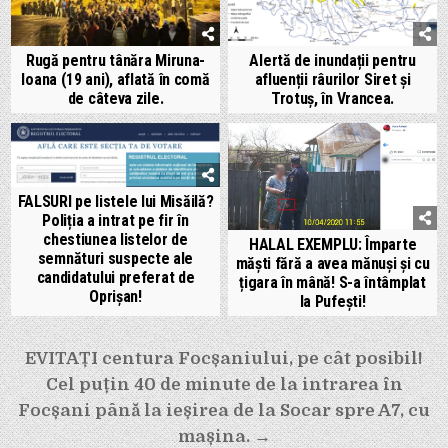
Rugă pentru tânăra Miruna-
Alertă de inundații pentru
Ioana (19 ani), aflată în comă
afluenții râurilor Siret și
de câteva zile.
Trotuș, în Vrancea.
FALSURI pe listele lui Misăilă?
Poliția a intrat pe fir în
chestiunea listelor de
HALAL EXEMPLU: Împarte
semnături suspecte ale
măști fără a avea mănuși și cu
candidatului preferat de
țigara în mână! S-a întâmplat
Oprișan!
la Pufești!
Navigare
EVITAȚI centura Focșaniului, pe cât posibil!
în
Cel puțin 40 de minute de la intrarea în
articole
Focșani până la ieșirea de la Socar spre A7, cu
mașina. →