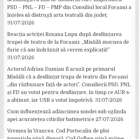
PSD – PNL – FD – PMP din Consiliul local Focșani a
înțeles să distrugă arta teatrală din județ.
31/07/2026
Reacția actriței Roxana Lupu după desființarea
trupei de teatru de la Focșani: „Misăilă mocnea de
furie că am îndrăznit să cerem explicații!”
31/07/2026
Actorul Adrian Damian îl acuză pe primarul
Misăilă că a desființat trupa de teatru din Focșani
„din răzbunare față de actori”. Consilierii PSD, PNL
și FD au votat pentru desființare, în timp ce AUR s-
a abținut, iar USR a votat împotrivă.
31/07/2026
Cum influențează adâncimea sondei sub oglinda
apei acuratețea citirilor batimetrice
27/07/2026
Vremea în Vrancea. Cod Portocaliu de ploi
torențiale până diseară, Cod Galben până mâine