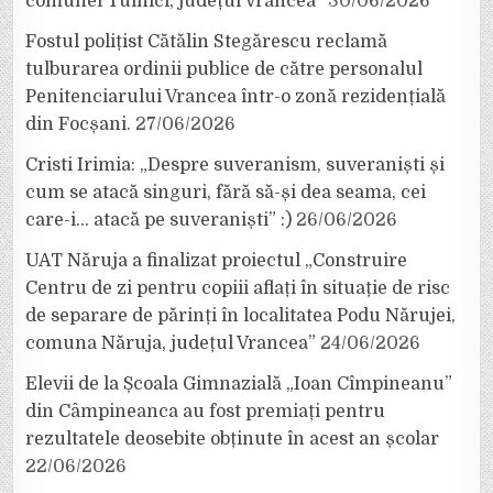
comunei Tulnici, județul Vrancea”
30/06/2026
Fostul polițist Cătălin Stegărescu reclamă
tulburarea ordinii publice de către personalul
Penitenciarului Vrancea într-o zonă rezidențială
din Focșani.
27/06/2026
Cristi Irimia: „Despre suveranism, suveraniști și
cum se atacă singuri, fără să-și dea seama, cei
care-i… atacă pe suveraniști” :)
26/06/2026
UAT Năruja a finalizat proiectul „Construire
Centru de zi pentru copiii aflați în situație de risc
de separare de părinți în localitatea Podu Nărujei,
comuna Năruja, județul Vrancea”
24/06/2026
Elevii de la Școala Gimnazială „Ioan Cîmpineanu”
din Câmpineanca au fost premiați pentru
rezultatele deosebite obținute în acest an școlar
22/06/2026