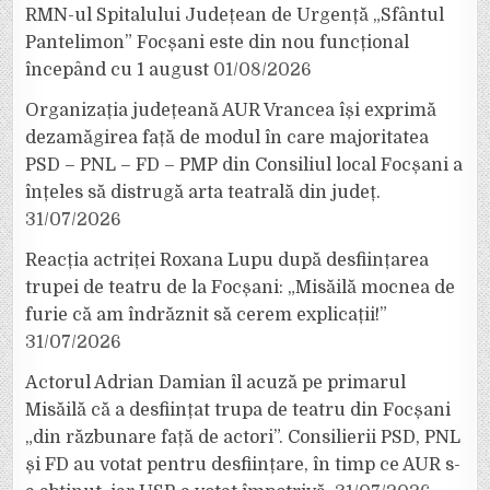
RMN-ul Spitalului Județean de Urgență „Sfântul
Pantelimon” Focșani este din nou funcțional
începând cu 1 august
01/08/2026
Organizația județeană AUR Vrancea își exprimă
dezamăgirea față de modul în care majoritatea
PSD – PNL – FD – PMP din Consiliul local Focșani a
înțeles să distrugă arta teatrală din județ.
31/07/2026
Reacția actriței Roxana Lupu după desființarea
trupei de teatru de la Focșani: „Misăilă mocnea de
furie că am îndrăznit să cerem explicații!”
31/07/2026
Actorul Adrian Damian îl acuză pe primarul
Misăilă că a desființat trupa de teatru din Focșani
„din răzbunare față de actori”. Consilierii PSD, PNL
și FD au votat pentru desființare, în timp ce AUR s-