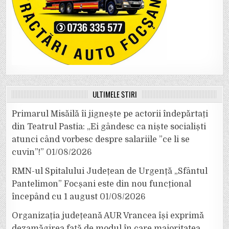
ULTIMELE ȘTIRI
Primarul Misăilă îi jignește pe actorii îndepărtați
din Teatrul Pastia: „Ei gândesc ca niște socialiști
atunci când vorbesc despre salariile ”ce li se
cuvin”!”
01/08/2026
RMN-ul Spitalului Județean de Urgență „Sfântul
Pantelimon” Focșani este din nou funcțional
începând cu 1 august
01/08/2026
Organizația județeană AUR Vrancea își exprimă
dezamăgirea față de modul în care majoritatea