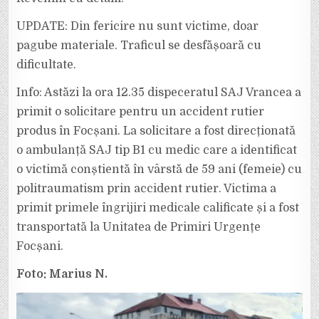
INTERSECȚIA
DE
LA
UPDATE: Din fericire nu sunt victime, doar
TEATRUL
PASTIA,
pagube materiale. Traficul se desfășoară cu
PE
CUZA
dificultate.
VODĂ.
Info: Astăzi la ora 12.35 dispeceratul SAJ Vrancea a
primit o solicitare pentru un accident rutier
produs în Focșani. La solicitare a fost direcționată
o ambulanță SAJ tip B1 cu medic care a identificat
o victimă conștientă în vârstă de 59 ani (femeie) cu
politraumatism prin accident rutier. Victima a
primit primele îngrijiri medicale calificate și a fost
transportată la Unitatea de Primiri Urgențe
Focșani.
Foto: Marius N.