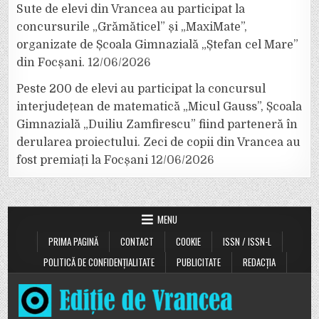
Sute de elevi din Vrancea au participat la
concursurile „Grămăticel” și „MaxiMate”,
organizate de Școala Gimnazială „Ștefan cel Mare”
din Focșani.
12/06/2026
Peste 200 de elevi au participat la concursul
interjudețean de matematică „Micul Gauss”, Școala
Gimnazială „Duiliu Zamfirescu” fiind parteneră în
derularea proiectului. Zeci de copii din Vrancea au
fost premiați la Focșani
12/06/2026
MENU
PRIMA PAGINĂ
CONTACT
COOKIE
ISSN / ISSN-L
POLITICĂ DE CONFIDENȚIALITATE
PUBLICITATE
REDACȚIA