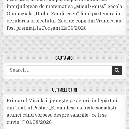
interjudețean de matematică „Micul Gauss”, Școala
Gimnazială „Duiliu Zamfirescu” fiind parteneră în
derularea proiectului. Zeci de copii din Vrancea au
fost premiați la Focșani
12/06/2026
CAUTĂ AICI
Search
for:
ULTIMELE ȘTIRI
Primarul Misăilă îi jignește pe actorii îndepărtați
din Teatrul Pastia: „Ei gândesc ca niște socialiști
atunci când vorbesc despre salariile ”ce li se
cuvin”!”
01/08/2026