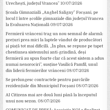
Urechești, județul Vrancea”
10/07/2026
Școala Gimnazială „Anghel Saligny” Focșani, pe
locul I între școlile gimnaziale din județul Vrancea
la Evaluarea Națională
09/07/2026
Fermierii vrânceni trag un nou semnal de alarmă:
prețuri prea mici la laptele vândut de producători
și piață tot mai dificilă. „În plus, se repune pe tapet
chestiunea sistemului anti-grindină, deși
fermierii au spus foarte clar că acest sistem a adus
numai nenorociri”, susține Vasilică Pamfil, unul
din liderii fermierilor vrânceni
08/07/2026
Se prelungesc contractele pentru parcările
rezidențiale din Municipiul Focșani
08/07/2026
AI Citizens mai are două luni până la începutul
unui nou sezon.
08/07/2026