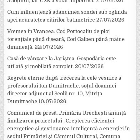
a abținut, iar USR a votat împotrivă.
31/07/2026
Cum influențează adâncimea sondei sub oglinda
apei acuratețea citirilor batimetrice
27/07/2026
Vremea în Vrancea. Cod Portocaliu de ploi
torențiale până diseară, Cod Galben până mâine
dimineață.
22/07/2026
Casă de vânzare la Jariștea. Gospodăria este
utilată și mobilată complet.
20/07/2026
Regrete eterne după trecerea la cele veșnice a
profesorului Ion Dumitrache, soțul doamnei
director adjunct al Școlii nr. 10, Mitrița
Dumitrache
10/07/2026
Comunicat de presă. Primăria Urechești anunță
finalizarea proiectului „Creșterea eficienței
energetice și gestionarea inteligentă a energiei în
sediul Primăriei și Căminul Cultural, Comuna