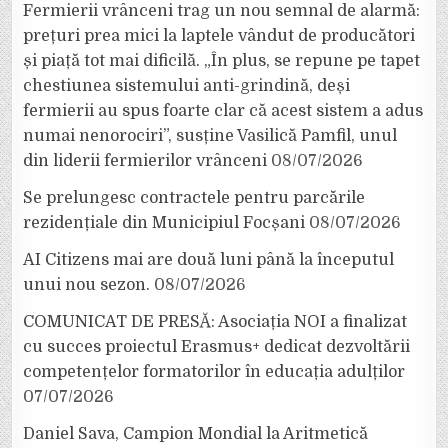
Fermierii vrânceni trag un nou semnal de alarmă:
prețuri prea mici la laptele vândut de producători
și piață tot mai dificilă. „În plus, se repune pe tapet
chestiunea sistemului anti-grindină, deși
fermierii au spus foarte clar că acest sistem a adus
numai nenorociri”, susține Vasilică Pamfil, unul
din liderii fermierilor vrânceni
08/07/2026
Se prelungesc contractele pentru parcările
rezidențiale din Municipiul Focșani
08/07/2026
AI Citizens mai are două luni până la începutul
unui nou sezon.
08/07/2026
COMUNICAT DE PRESĂ: Asociația NOI a finalizat
cu succes proiectul Erasmus+ dedicat dezvoltării
competențelor formatorilor în educația adulților
07/07/2026
Daniel Sava, Campion Mondial la Aritmetică