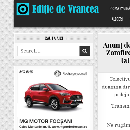
Skip
PRIMA PAGIN
to
content
ALEGERI
CAUTĂ AICI
Anunț de
Search
Zamfire
for:
ta
Colectivu
doamna dire
prileju
Transmi
Ne rugăm 