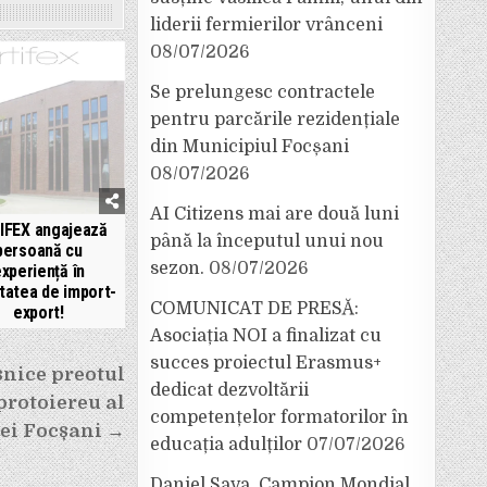
liderii fermierilor vrânceni
08/07/2026
Se prelungesc contractele
pentru parcările rezidențiale
din Municipiul Focșani
08/07/2026
AI Citizens mai are două luni
IFEX angajează
până la începutul unui nou
persoană cu
sezon.
08/07/2026
xperiență în
itatea de import-
COMUNICAT DE PRESĂ:
export!
Asociația NOI a finalizat cu
succes proiectul Erasmus+
eșnice preotul
dedicat dezvoltării
protoiereu al
competențelor formatorilor în
iei Focșani →
educația adulților
07/07/2026
Daniel Sava, Campion Mondial