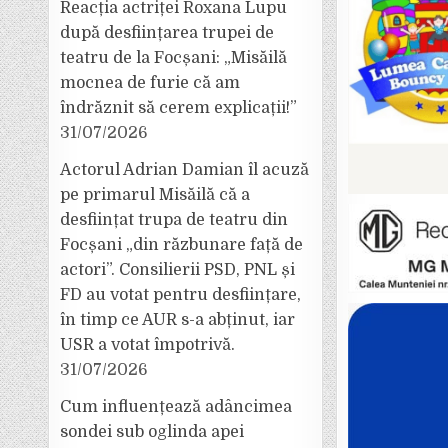
Reacția actriței Roxana Lupu
după desființarea trupei de
teatru de la Focșani: „Misăilă
mocnea de furie că am
îndrăznit să cerem explicații!”
31/07/2026
Actorul Adrian Damian îl acuză
pe primarul Misăilă că a
desființat trupa de teatru din
Focșani „din răzbunare față de
actori”. Consilierii PSD, PNL și
FD au votat pentru desființare,
în timp ce AUR s-a abținut, iar
USR a votat împotrivă.
31/07/2026
Cum influențează adâncimea
sondei sub oglinda apei