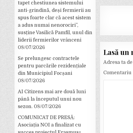
tapet chestiunea sistemului
anti-grindină, deși fermierii au
spus foarte clar că acest sistem
a adus numai nenorociri”,
susține Vasilică Pamfil, unul din
liderii fermierilor vrânceni
08/07/2026
Lasă un 
Se prelungesc contractele
Adresa ta de 
pentru parcările rezidențiale
Comentariu
din Municipiul Focșani
08/07/2026
AI Citizens mai are două luni
până la începutul unui nou
sezon.
08/07/2026
COMUNICAT DE PRESĂ:
Asociația NOI a finalizat cu
succes proiectul Erasmus+