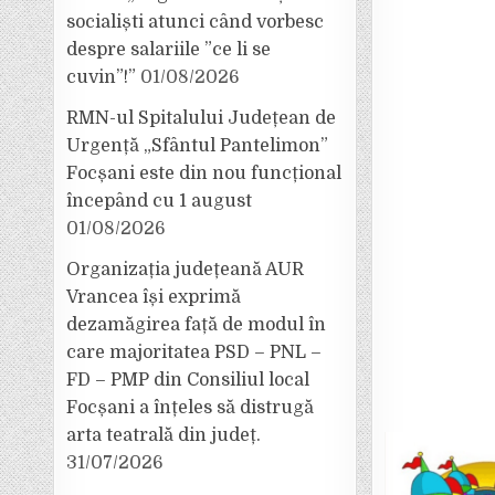
socialiști atunci când vorbesc
despre salariile ”ce li se
cuvin”!”
01/08/2026
RMN-ul Spitalului Județean de
Urgență „Sfântul Pantelimon”
Focșani este din nou funcțional
începând cu 1 august
01/08/2026
Organizația județeană AUR
Vrancea își exprimă
dezamăgirea față de modul în
care majoritatea PSD – PNL –
FD – PMP din Consiliul local
Focșani a înțeles să distrugă
arta teatrală din județ.
31/07/2026