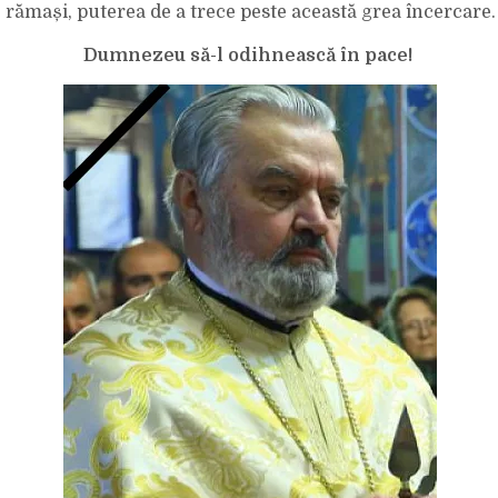
DOAMNEI
rămași, puterea de a trece peste această grea încercare.
DIRECTOR
PROF.
GABRIELA
Dumnezeu să-l odihnească în pace!
OLOERIU