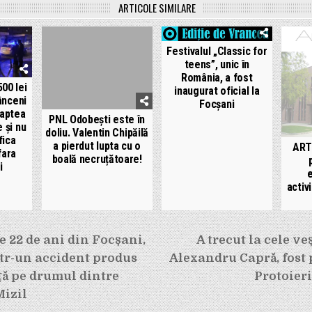
ARTICOLE SIMILARE
Festivalul „Classic for
teens”, unic în
România, a fost
00 lei
inaugurat oficial la
ânceni
Focșani
oaptea
PNL Odobești este în
 și nu
doliu. Valentin Chipăilă
fica
a pierdut lupta cu o
ART
fara
boală necruțătoare!
i
e
activ
e
e 22 de ani din Focșani,
A trecut la cele v
ntr-un accident produs
Alexandru Capră, fost 
ță pe drumul dintre
Protoier
Mizil