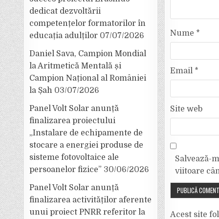
dedicat dezvoltării
competențelor formatorilor în
Nume
*
educația adulților
07/07/2026
Daniel Sava, Campion Mondial
la Aritmetică Mentală și
Email
*
Campion Național al României
la Șah
03/07/2026
Panel Volt Solar anunță
Site web
finalizarea proiectului
„Instalare de echipamente de
stocare a energiei produse de
sisteme fotovoltaice ale
Salvează-mi
persoanelor fizice”
30/06/2026
viitoare câ
Panel Volt Solar anunță
finalizarea activităților aferente
unui proiect PNRR referitor la
Acest site f