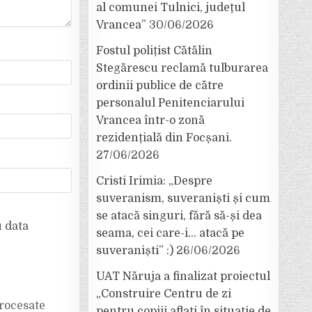
al comunei Tulnici, județul
Vrancea”
30/06/2026
Fostul polițist Cătălin
Stegărescu reclamă tulburarea
ordinii publice de către
personalul Penitenciarului
Vrancea într-o zonă
rezidențială din Focșani.
27/06/2026
Cristi Irimia: „Despre
suveranism, suveraniști și cum
se atacă singuri, fără să-și dea
u data
seama, cei care-i… atacă pe
suveraniști” :)
26/06/2026
UAT Năruja a finalizat proiectul
„Construire Centru de zi
rocesate
pentru copiii aflați în situație de