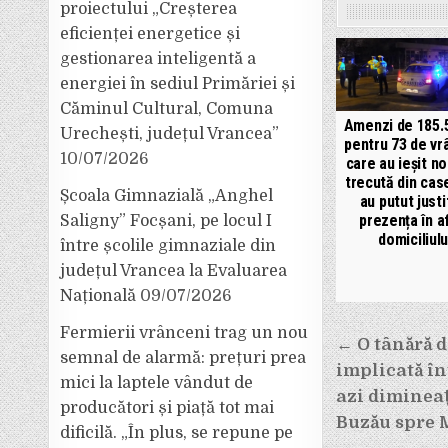
proiectului „Creșterea
eficienței energetice și
gestionarea inteligentă a
energiei în sediul Primăriei și
Căminul Cultural, Comuna
Amenzi de 185.5
Urechești, județul Vrancea”
pentru 73 de vr
10/07/2026
care au ieșit n
trecută din case
Școala Gimnazială „Anghel
au putut justi
prezența în a
Saligny” Focșani, pe locul I
domiciliulu
între școlile gimnaziale din
județul Vrancea la Evaluarea
Națională
09/07/2026
Fermierii vrânceni trag un nou
Navigar
← O tânără d
semnal de alarmă: prețuri prea
implicată î
în
mici la laptele vândut de
azi diminea
producători și piață tot mai
articole
Buzău spre 
dificilă. „În plus, se repune pe