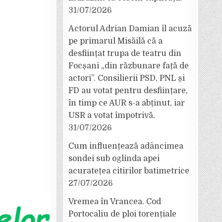
31/07/2026
Actorul Adrian Damian îl acuză
pe primarul Misăilă că a
desființat trupa de teatru din
Focșani „din răzbunare față de
actori”. Consilierii PSD, PNL și
FD au votat pentru desființare,
în timp ce AUR s-a abținut, iar
USR a votat împotrivă.
31/07/2026
Cum influențează adâncimea
sondei sub oglinda apei
acuratețea citirilor batimetrice
27/07/2026
Vremea în Vrancea. Cod
Portocaliu de ploi torențiale