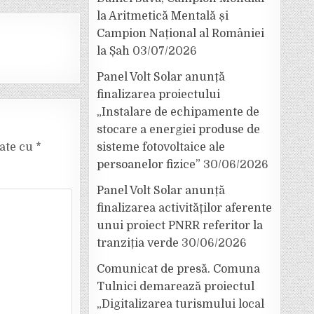
la Aritmetică Mentală și
Campion Național al României
la Șah
03/07/2026
Panel Volt Solar anunță
finalizarea proiectului
„Instalare de echipamente de
stocare a energiei produse de
sisteme fotovoltaice ale
cate cu
*
persoanelor fizice”
30/06/2026
Panel Volt Solar anunță
finalizarea activităților aferente
unui proiect PNRR referitor la
tranziția verde
30/06/2026
Comunicat de presă. Comuna
Tulnici demarează proiectul
„Digitalizarea turismului local