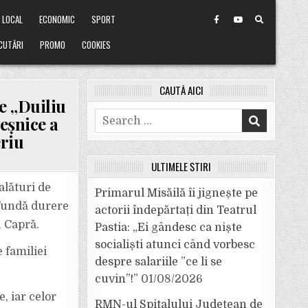
LOCAL
ECONOMIC
SPORT
CUTĂRI
PROMO
COOKIES
CAUTĂ AICI
e „Duiliu
Search
eșnice a
for:
eriu
ULTIMELE ȘTIRI
alături de
Primarul Misăilă îi jignește pe
fundă durere
actorii îndepărtați din Teatrul
u Capră.
Pastia: „Ei gândesc ca niște
socialiști atunci când vorbesc
 familiei
despre salariile ”ce li se
cuvin”!”
01/08/2026
, iar celor
RMN-ul Spitalului Județean de