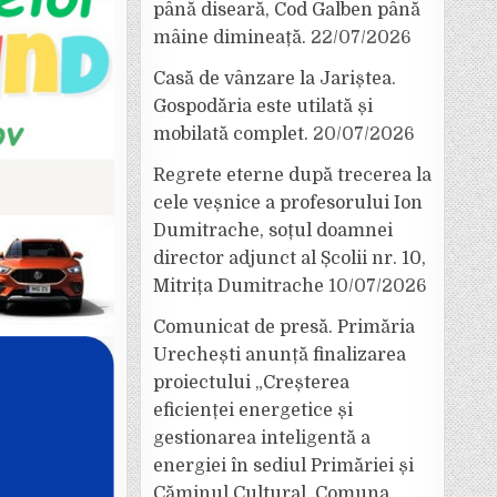
până diseară, Cod Galben până
mâine dimineață.
22/07/2026
Casă de vânzare la Jariștea.
Gospodăria este utilată și
mobilată complet.
20/07/2026
Regrete eterne după trecerea la
cele veșnice a profesorului Ion
Dumitrache, soțul doamnei
director adjunct al Școlii nr. 10,
Mitrița Dumitrache
10/07/2026
Comunicat de presă. Primăria
Urechești anunță finalizarea
proiectului „Creșterea
eficienței energetice și
gestionarea inteligentă a
energiei în sediul Primăriei și
Căminul Cultural, Comuna