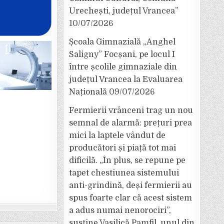
Urechești, județul Vrancea”
10/07/2026
Școala Gimnazială „Anghel
Saligny” Focșani, pe locul I
între școlile gimnaziale din
județul Vrancea la Evaluarea
Națională
09/07/2026
Fermierii vrânceni trag un nou
semnal de alarmă: prețuri prea
mici la laptele vândut de
producători și piață tot mai
dificilă. „În plus, se repune pe
tapet chestiunea sistemului
anti-grindină, deși fermierii au
spus foarte clar că acest sistem
a adus numai nenorociri”,
susține Vasilică Pamfil, unul din