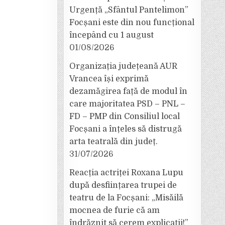
Urgență „Sfântul Pantelimon”
Focșani este din nou funcțional
începând cu 1 august
01/08/2026
Organizația județeană AUR
Vrancea își exprimă
dezamăgirea față de modul în
care majoritatea PSD – PNL –
FD – PMP din Consiliul local
Focșani a înțeles să distrugă
arta teatrală din județ.
31/07/2026
Reacția actriței Roxana Lupu
după desființarea trupei de
teatru de la Focșani: „Misăilă
mocnea de furie că am
îndrăznit să cerem explicații!”