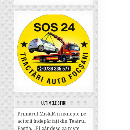
ULTIMELE ȘTIRI
Primarul Misăilă îi jignește pe
actorii îndepărtați din Teatrul
Pastia: „Ei gândesc ca niște