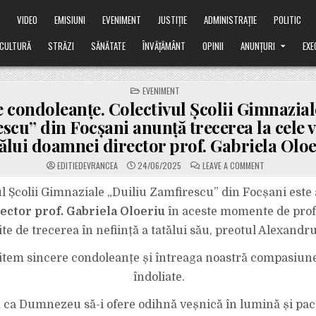
Ă
VIDEO
EMISIUNI
EVENIMENT
JUSTIȚIE
ADMINISTRAȚIE
POLITIC
CULTURĂ
STRĂZI
SĂNĂTATE
ÎNVĂȚĂMÂNT
OPINII
ANUNȚURI
EXE
POSTED
EVENIMENT
IN
 condoleanțe. Colectivul Școlii Gimnazial
scu” din Focșani anunță trecerea la cele v
tălui doamnei director prof. Gabriela Olo
ON
EDITIEDEVRANCEA
24/06/2025
LEAVE A COMMENT
ANUNȚ
DE
CONDOLEANȚE.
l Școlii Gimnaziale „Duiliu Zamfirescu” din Focșani este 
COLECTIVUL
ȘCOLII
ctor prof. Gabriela Oloeriu
în aceste momente de pro
GIMNAZIALE
„DUILIU
ite de trecerea în neființă a tatălui său, preotul Alexandr
ZAMFIRESCU”
DIN
FOCȘANI
tem sincere condoleanțe și întreaga noastră compasiune
ANUNȚĂ
TRECEREA
LA
îndoliate.
CELE
VEȘNICE
A
ca Dumnezeu să-i ofere odihnă veșnică în lumină și pace
TATĂLUI