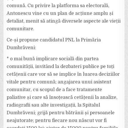
comună. Cu privire la platforma sa electorală,
Antonescu vine cu un plan de acțiune amplu și
detaliat, menit să atingă diversele aspecte ale vieții
comunitare.
Ce-și propune candidatul PNL la Primăria
Dumbrăveni:
* o mai bună implicare socială din partea
comunității, invitând la dezbateri publice pe toți
cetățenii care vor să se implice în luarea deciziilor
vitale pentru comună; angajarea unui asistent
comunitar, cu scopul de a face tratamente
paliative și care să însoțească cetățenii la analize,
radiografii sau alte investigații, la Spitalul
Dumbrăveni; grijă pentru bătrânii și persoanele
neajutorate; pentru fiecare nou născut vor fi