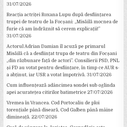
31/07/2026
Reacția actriței Roxana Lupu după desființarea
trupei de teatru de la Focșani: „Misăilă mocnea de
furie că am îndrăznit să cerem explicații!”
31/07/2026
Actorul Adrian Damian îl acuză pe primarul
Misăilă că a desființat trupa de teatru din Focșani
„din răzbunare față de actori”. Consilierii PSD, PNL
și FD au votat pentru desființare, în timp ce AUR s-
a abținut, iar USR a votat împotrivă.
31/07/2026
Cum influențează adâncimea sondei sub oglinda
apei acuratețea citirilor batimetrice
27/07/2026
Vremea în Vrancea. Cod Portocaliu de ploi
torențiale până diseară, Cod Galben până mâine
dimineață.
22/07/2026