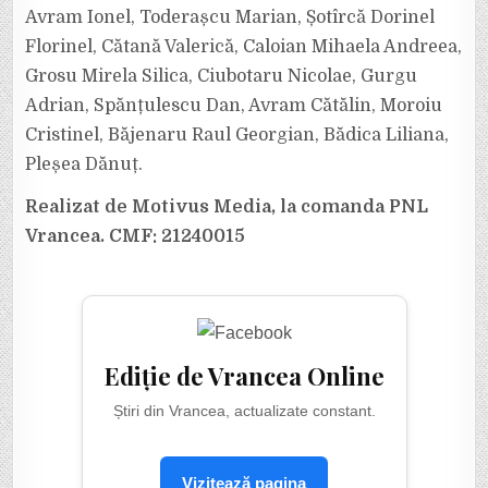
Avram Ionel, Toderașcu Marian, Șotîrcă Dorinel
Florinel, Cătană Valerică, Caloian Mihaela Andreea,
Grosu Mirela Silica, Ciubotaru Nicolae, Gurgu
Adrian, Spănțulescu Dan, Avram Cătălin, Moroiu
Cristinel, Băjenaru Raul Georgian, Bădica Liliana,
Pleșea Dănuț.
Realizat de Motivus Media, la comanda PNL
Vrancea. CMF: 21240015
Ediție de Vrancea Online
Știri din Vrancea, actualizate constant.
Vizitează pagina