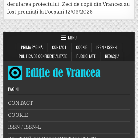
derularea proiectului. Zeci de copii din Vrancea au
fost premiați la Focșani
12/06/2026
MENU
PRIMA PAGINĂ
CONTACT
COOKIE
ISSN / ISSN-L
POLITICĂ DE CONFIDENȚIALITATE
PUBLICITATE
REDACȚIA
PAGINI
CONTACT
COOKIE
ISSN / ISSN-L