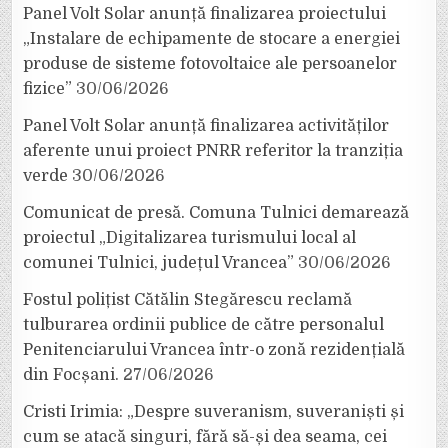
Panel Volt Solar anunță finalizarea proiectului
„Instalare de echipamente de stocare a energiei
produse de sisteme fotovoltaice ale persoanelor
fizice”
30/06/2026
Panel Volt Solar anunță finalizarea activităților
aferente unui proiect PNRR referitor la tranziția
verde
30/06/2026
Comunicat de presă. Comuna Tulnici demarează
proiectul „Digitalizarea turismului local al
comunei Tulnici, județul Vrancea”
30/06/2026
Fostul polițist Cătălin Stegărescu reclamă
tulburarea ordinii publice de către personalul
Penitenciarului Vrancea într-o zonă rezidențială
din Focșani.
27/06/2026
Cristi Irimia: „Despre suveranism, suveraniști și
cum se atacă singuri, fără să-și dea seama, cei