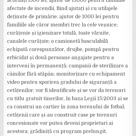
acordați 1500 lei; ajutor de 15000 pentru familiile
afectate de incendii, fiind ajutați și cu utilajele
deținute de primărie; ajutor de 1000 lei pentru
familiile ale căror membri trec la cele veșnice;
curățenie și igienizare totală, toate văruite,
canalele curățate; o camionetă basculabilă
echipată corespunzător, drujbe, pompă pentru
erbicidat și două persoane angajate pentru a
interveni în permanență; campanii de sterilizare a
câinilor fără stăpân; monitorizare cu echipament
video pentru sporirea gradului de siguranță a
cetățenilor; vor fi identificate și se vor da terenuri
cu titlu gratuit tinerilor, în baza Legii 15/2003 și se
ca construi un cartier în zona terenului de fotbal;
cetățenii care și-au construit case pe terenuri
concesionate vor putea deveni proprietari ai
acestora; grădiniță cu program prelungit,