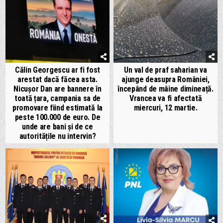
Călin Georgescu ar fi fost
Un val de praf saharian va
arestat dacă făcea asta.
ajunge deasupra României,
Nicușor Dan are bannere în
începând de mâine dimineață.
toată țara, campania sa de
Vrancea va fi afectată
promovare fiind estimată la
miercuri, 12 martie.
peste 100.000 de euro. De
unde are bani și de ce
autoritățile nu intervin?