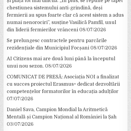
și piață tot mai dificilă. „În plus, se repune pe tapet
chestiunea sistemului anti-grindină, deși
fermierii au spus foarte clar că acest sistem a adus
numai nenorociri”, susține Vasilică Pamfil, unul
din liderii fermierilor vrânceni
08/07/2026
Se prelungesc contractele pentru parcările
rezidențiale din Municipiul Focșani
08/07/2026
AI Citizens mai are două luni până la începutul
unui nou sezon.
08/07/2026
COMUNICAT DE PRESĂ: Asociația NOI a finalizat
cu succes proiectul Erasmus+ dedicat dezvoltării
competențelor formatorilor în educația adulților
07/07/2026
Daniel Sava, Campion Mondial la Aritmetică
Mentală și Campion Național al României la Șah
03/07/2026