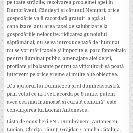
pe toate străzile; rezolvarea problemei apei în
Dumbrăveni, Cândești și cătunul Nemțari; orice
gospodărie va fi racordată gratuit la apă și
canalizare; anularea taxei de salubrizare la
gospodăriile nelocuite; ridicarea gunoiului
săptămânal; nu se va introduce taxă de iluminat;
nu se vor mări taxele și impozitele; parc fotovoltaic
pentru iluminat public; amenajare alei de vii,
profilate și balastate pentru ca viticultorii să poată
interveni pe orice vreme și multe alte obiective.
„Cu ajutorul lui Dumnezeu și al dumneavoastră,
prin votul ce ni-l veți acorda pe 9 iunie, putem
avea cea mai frumoasă și curată comună”, este
convingerea lui Lucian Antonescu.
Lista de consilieri PNL Dumbrăveni: Antonescu
Lucian, Chiriță Dănuț, Grăjdan Camelia Cătălina,