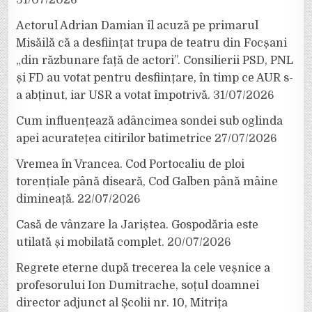
Actorul Adrian Damian îl acuză pe primarul
Misăilă că a desființat trupa de teatru din Focșani
„din răzbunare față de actori”. Consilierii PSD, PNL
și FD au votat pentru desființare, în timp ce AUR s-
a abținut, iar USR a votat împotrivă.
31/07/2026
Cum influențează adâncimea sondei sub oglinda
apei acuratețea citirilor batimetrice
27/07/2026
Vremea în Vrancea. Cod Portocaliu de ploi
torențiale până diseară, Cod Galben până mâine
dimineață.
22/07/2026
Casă de vânzare la Jariștea. Gospodăria este
utilată și mobilată complet.
20/07/2026
Regrete eterne după trecerea la cele veșnice a
profesorului Ion Dumitrache, soțul doamnei
director adjunct al Școlii nr. 10, Mitrița