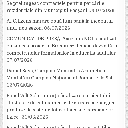
Se prelungesc contractele pentru parcările
rezidențiale din Municipiul Focșani
08/07/2026
AI Citizens mai are două luni până la începutul
unui nou sezon.
08/07/2026
COMUNICAT DE PRESĂ: Asociația NOI a finalizat
cu succes proiectul Erasmus+ dedicat dezvoltării
competențelor formatorilor în educația adulților
07/07/2026
Daniel Sava, Campion Mondial la Aritmetică
Mentală și Campion Național al României la Șah
03/07/2026
Panel Volt Solar anunță finalizarea proiectului
„Instalare de echipamente de stocare a energiei
produse de sisteme fotovoltaice ale persoanelor
fizice”
30/06/2026
Panel Volt Solar anunță finalizarea activităților