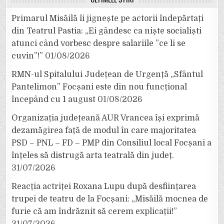
Primarul Misăilă îi jignește pe actorii îndepărtați
din Teatrul Pastia: „Ei gândesc ca niște socialiști
atunci când vorbesc despre salariile ”ce li se
cuvin”!”
01/08/2026
RMN-ul Spitalului Județean de Urgență „Sfântul
Pantelimon” Focșani este din nou funcțional
începând cu 1 august
01/08/2026
Organizația județeană AUR Vrancea își exprimă
dezamăgirea față de modul în care majoritatea
PSD – PNL – FD – PMP din Consiliul local Focșani a
înțeles să distrugă arta teatrală din județ.
31/07/2026
Reacția actriței Roxana Lupu după desființarea
trupei de teatru de la Focșani: „Misăilă mocnea de
furie că am îndrăznit să cerem explicații!”
31/07/2026