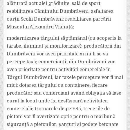
alăturată actualei grădinițe; sală de sport;
reabilitarea Căminului Dumbrăveni; asfaltarea
curții Școlii Dumbrăveni; reabilitarea parcării
Muzeului Alexandru Vlahuță;
modernizarea târgului săptămânal (cu acoperiș la
tarabe, iluminat și monitorizare); producătorii din
Dumbrăveni vor avea prioritate și nu li se va
percepe taxă; comercianții din Dumbrăveni vor
avea prioritate pentru activități comerciale în
Târgul Dumbrăveni, iar taxele percepute vor fi mai
mici; dotarea târgului cu containere, fiecare
producător sau comerciant având obligația să lase
curat la locul unde își desfășoară activitatea
comercială; trotuarele de pe E85, trecerile de
pietoni vor fi avertizate optic pentru o mai bună
siguranță a pietonilor; șanțuri și podețe betonate