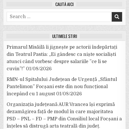
CAUTĂ AICI
Search
for:
ULTIMELE ȘTIRI
Primarul Misăilă îi jignește pe actorii îndepărtați
din Teatrul Pastia: „Ei gândesc ca niște socialiști
atunci când vorbesc despre salariile ”ce li se
cuvin”!”
01/08/2026
RMN-ul Spitalului Județean de Urgență „Sfântul
Pantelimon” Focșani este din nou funcțional
începând cu 1 august
01/08/2026
Organizația județeană AUR Vrancea își exprimă
dezamăgirea față de modul în care majoritatea
PSD – PNL – FD – PMP din Consiliul local Focșani a
înțeles să distrugă arta teatrală din județ.