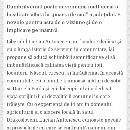
LUCIAN
ANTONESCU,
Dumbrăveniul poate deveni mai mult decât o
OMUL
MUNCITOR,
localitate aflată la „poarta de sud” a județului. E
EMPATIC
ȘI
nevoie pentru asta de o viziune și de o
HOTĂRÂT
SĂ
implicare pe măsură.
FACĂ
MEREU
BINE
CELOR
Liberalul Lucian Antonescu, un localnic dedicat și
DIN
JURUL
cu o lungă istorie de serviciu în comunitate, își
SĂU
propune să aducă schimbări semnificative și să
îmbunătățească calitatea vieții pentru toți
locuitorii. Născut, crescut și înrădăcinat în această
comunitate, cu o familie frumoasă, alături de soția
sa Daniela Paula și cei doi copii, el și-a dedicat
viața sprijinirii și dezvoltării comunei în care
trăiește. Cu o experiență de 14 ani în domeniul
agriculturii și o afacere locală în satul
Dragosloveni, Lucian Antonescu cunoaște nevoile
și provocările cu care se confruntă oamenii din