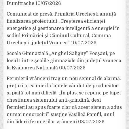
Dumitrache
10/07/2026
Comunicat de presă. Primăria Urechești anunță
finalizarea proiectului „Creșterea eficienței
energetice și gestionarea inteligentă a energiei în
sediul Primăriei și Căminul Cultural, Comuna
Urechești, județul Vrancea”
10/07/2026
Școala Gimnazială „Anghel Saligny” Focșani, pe
locul I între școlile gimnaziale din județul Vrancea
la Evaluarea Națională
09/07/2026
Fermierii vrânceni trag un nou semnal de alarmă:
prețuri prea mici la laptele vândut de producători
și piață tot mai dificilă. „În plus, se repune pe tapet
chestiunea sistemului anti-grindină, deși
fermierii au spus foarte clar că acest sistem a adus
numai nenorociri”, susține Vasilică Pamfil, unul
din liderii fermierilor vrânceni
08/07/2026