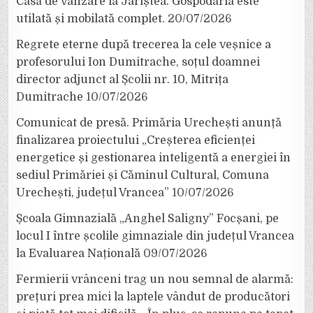
Casă de vânzare la Jariștea. Gospodăria este
utilată și mobilată complet.
20/07/2026
Regrete eterne după trecerea la cele veșnice a
profesorului Ion Dumitrache, soțul doamnei
director adjunct al Școlii nr. 10, Mitrița
Dumitrache
10/07/2026
Comunicat de presă. Primăria Urechești anunță
finalizarea proiectului „Creșterea eficienței
energetice și gestionarea inteligentă a energiei în
sediul Primăriei și Căminul Cultural, Comuna
Urechești, județul Vrancea”
10/07/2026
Școala Gimnazială „Anghel Saligny” Focșani, pe
locul I între școlile gimnaziale din județul Vrancea
la Evaluarea Națională
09/07/2026
Fermierii vrânceni trag un nou semnal de alarmă:
prețuri prea mici la laptele vândut de producători