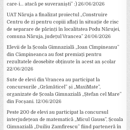
care-i… atacă pe suveraniști” :)
26/06/2026
UAT Năruja a finalizat proiectul „Construire
Centru de zi pentru copiii aflați în situație de risc
de separare de părinți în localitatea Podu Nărujei,
comuna Năruja, județul Vrancea”
24/06/2026
Elevii de la Școala Gimnazială „Ioan Cîmpineanu”
din Câmpineanca au fost premiați pentru
rezultatele deosebite obținute în acest an școlar
22/06/2026
Sute de elevi din Vrancea au participat la
concursurile „Grămăticel” și „MaxiMate”,
organizate de Școala Gimnazială „Ștefan cel Mare”
din Focșani.
12/06/2026
Peste 200 de elevi au participat la concursul
interjudețean de matematică „Micul Gauss”, Școala
Gimnazială „Duiliu Zamfirescu” fiind parteneră în