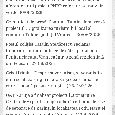
aferente unui proiect PNRR referitor la tranziția
verde
30/06/2026
Comunicat de presă. Comuna Tulnici demarează
proiectul „Digitalizarea turismului local al
comunei Tulnici, județul Vrancea”
30/06/2026
Fostul polițist Cătălin Stegărescu reclamă
tulburarea ordinii publice de către personalul
Penitenciarului Vrancea într-o zonă rezidențială
din Focșani.
27/06/2026
Cristi Irimia: „Despre suveranism, suveraniști și
cum se atacă singuri, fără să-și dea seama, cei
care-i… atacă pe suveraniști” :)
26/06/2026
UAT Năruja a finalizat proiectul „Construire
Centru de zi pentru copiii aflați în situație de risc
de separare de părinți în localitatea Podu Nărujei,
comuna Năruja, județul Vrancea”
24/06/2026