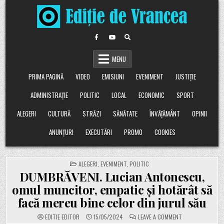
Skip
to
content
MENU
PRIMA PAGINĂ
VIDEO
EMISIUNI
EVENIMENT
JUSTIȚIE
ADMINISTRAȚIE
POLITIC
LOCAL
ECONOMIC
SPORT
ALEGERI
CULTURĂ
STRĂZI
SĂNĂTATE
ÎNVĂȚĂMÂNT
OPINII
ANUNȚURI
EXECUTĂRI
PROMO
COOKIES
POSTED
ALEGERI
,
EVENIMENT
,
POLITIC
IN
DUMBRĂVENI. Lucian Antonescu,
omul muncitor, empatic și hotărât să
facă mereu bine celor din jurul său
ON
EDITIE EDITOR
15/05/2024
LEAVE A COMMENT
DUMBRĂVENI.