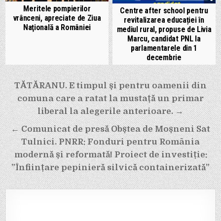
Meritele pompierilor
Centre after school pentru
vrânceni, apreciate de Ziua
revitalizarea educației în
Naţională a României
mediul rural, propuse de Livia
Marcu, candidat PNL la
parlamentarele din 1
decembrie
Navigare
TĂTĂRANU. E timpul și pentru oamenii din
în
comuna care a ratat la mustață un primar
articole
liberal la alegerile anterioare. →
← Comunicat de presă Obștea de Moșneni Sat
Tulnici. PNRR: Fonduri pentru România
modernă și reformată! Proiect de investiție:
”Înființare pepinieră silvică containerizată”