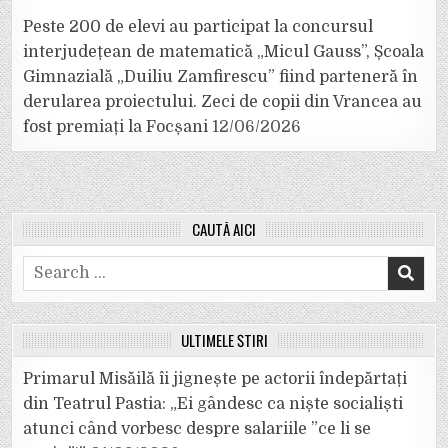
Peste 200 de elevi au participat la concursul
interjudețean de matematică „Micul Gauss”, Școala
Gimnazială „Duiliu Zamfirescu” fiind parteneră în
derularea proiectului. Zeci de copii din Vrancea au
fost premiați la Focșani
12/06/2026
CAUTĂ AICI
Search
for:
ULTIMELE ȘTIRI
Primarul Misăilă îi jignește pe actorii îndepărtați
din Teatrul Pastia: „Ei gândesc ca niște socialiști
atunci când vorbesc despre salariile ”ce li se