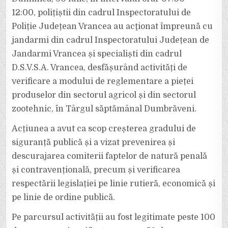
DESCINS
ÎN
12:00, polițiștii din cadrul Inspectoratului de
TÂRGUL
DE
Poliție Județean Vrancea au acţionat împreună cu
LA
DUMBRĂVENI
jandarmi din cadrul Inspectoratului Județean de
Jandarmi Vrancea și specialiști din cadrul
D.S.V.S.A. Vrancea, desfășurând activități de
verificare a modului de reglementare a pieței
produselor din sectorul agricol și din sectorul
zootehnic, în Târgul săptămânal Dumbrăveni.
Acțiunea a avut ca scop creșterea gradului de
siguranță publică și a vizat prevenirea și
descurajarea comiterii faptelor de natură penală
și contravențională, precum și verificarea
respectării legislației pe linie rutieră, economică și
pe linie de ordine publică.
Pe parcursul activității au fost legitimate peste 100