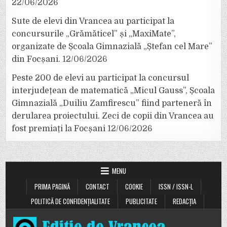
22/06/2026
Sute de elevi din Vrancea au participat la
concursurile „Grămăticel” și „MaxiMate”,
organizate de Școala Gimnazială „Ștefan cel Mare”
din Focșani.
12/06/2026
Peste 200 de elevi au participat la concursul
interjudețean de matematică „Micul Gauss”, Școala
Gimnazială „Duiliu Zamfirescu” fiind parteneră în
derularea proiectului. Zeci de copii din Vrancea au
fost premiați la Focșani
12/06/2026
MENU
PRIMA PAGINĂ
CONTACT
COOKIE
ISSN / ISSN-L
POLITICĂ DE CONFIDENȚIALITATE
PUBLICITATE
REDACȚIA