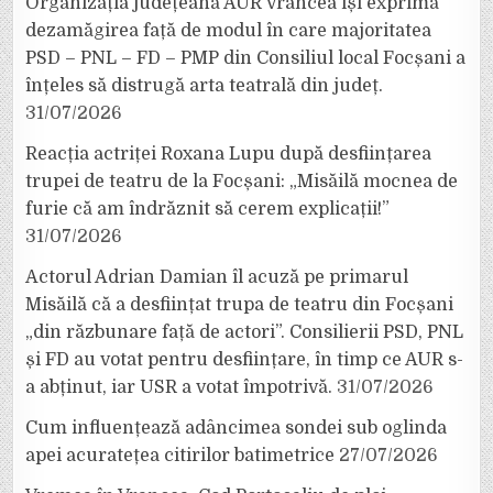
Organizația județeană AUR Vrancea își exprimă
dezamăgirea față de modul în care majoritatea
PSD – PNL – FD – PMP din Consiliul local Focșani a
înțeles să distrugă arta teatrală din județ.
31/07/2026
Reacția actriței Roxana Lupu după desființarea
trupei de teatru de la Focșani: „Misăilă mocnea de
furie că am îndrăznit să cerem explicații!”
31/07/2026
Actorul Adrian Damian îl acuză pe primarul
Misăilă că a desființat trupa de teatru din Focșani
„din răzbunare față de actori”. Consilierii PSD, PNL
și FD au votat pentru desființare, în timp ce AUR s-
a abținut, iar USR a votat împotrivă.
31/07/2026
Cum influențează adâncimea sondei sub oglinda
apei acuratețea citirilor batimetrice
27/07/2026