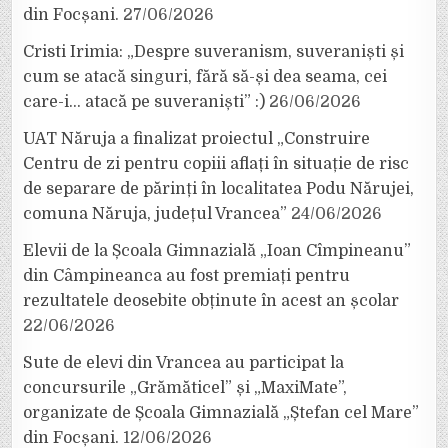
din Focșani.
27/06/2026
Cristi Irimia: „Despre suveranism, suveraniști și
cum se atacă singuri, fără să-și dea seama, cei
care-i… atacă pe suveraniști” :)
26/06/2026
UAT Năruja a finalizat proiectul „Construire
Centru de zi pentru copiii aflați în situație de risc
de separare de părinți în localitatea Podu Nărujei,
comuna Năruja, județul Vrancea”
24/06/2026
Elevii de la Școala Gimnazială „Ioan Cîmpineanu”
din Câmpineanca au fost premiați pentru
rezultatele deosebite obținute în acest an școlar
22/06/2026
Sute de elevi din Vrancea au participat la
concursurile „Grămăticel” și „MaxiMate”,
organizate de Școala Gimnazială „Ștefan cel Mare”
din Focșani.
12/06/2026