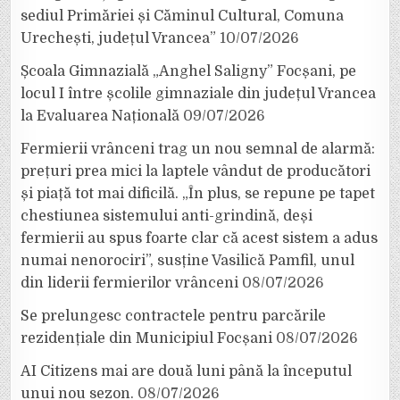
sediul Primăriei și Căminul Cultural, Comuna
Urechești, județul Vrancea”
10/07/2026
Școala Gimnazială „Anghel Saligny” Focșani, pe
locul I între școlile gimnaziale din județul Vrancea
la Evaluarea Națională
09/07/2026
Fermierii vrânceni trag un nou semnal de alarmă:
prețuri prea mici la laptele vândut de producători
și piață tot mai dificilă. „În plus, se repune pe tapet
chestiunea sistemului anti-grindină, deși
fermierii au spus foarte clar că acest sistem a adus
numai nenorociri”, susține Vasilică Pamfil, unul
din liderii fermierilor vrânceni
08/07/2026
Se prelungesc contractele pentru parcările
rezidențiale din Municipiul Focșani
08/07/2026
AI Citizens mai are două luni până la începutul
unui nou sezon.
08/07/2026