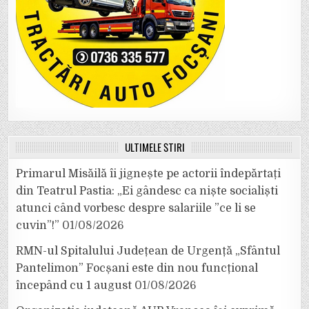
ULTIMELE ȘTIRI
Primarul Misăilă îi jignește pe actorii îndepărtați
din Teatrul Pastia: „Ei gândesc ca niște socialiști
atunci când vorbesc despre salariile ”ce li se
cuvin”!”
01/08/2026
RMN-ul Spitalului Județean de Urgență „Sfântul
Pantelimon” Focșani este din nou funcțional
începând cu 1 august
01/08/2026