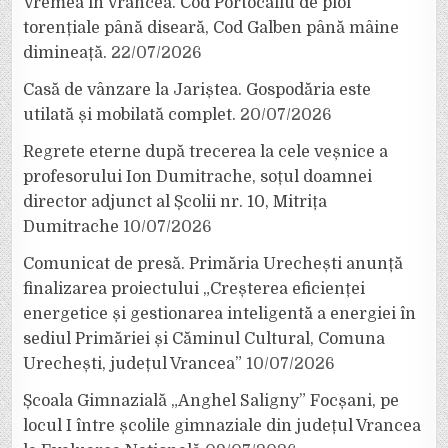
Vremea în Vrancea. Cod Portocaliu de ploi
torențiale până diseară, Cod Galben până mâine
dimineață.
22/07/2026
Casă de vânzare la Jariștea. Gospodăria este
utilată și mobilată complet.
20/07/2026
Regrete eterne după trecerea la cele veșnice a
profesorului Ion Dumitrache, soțul doamnei
director adjunct al Școlii nr. 10, Mitrița
Dumitrache
10/07/2026
Comunicat de presă. Primăria Urechești anunță
finalizarea proiectului „Creșterea eficienței
energetice și gestionarea inteligentă a energiei în
sediul Primăriei și Căminul Cultural, Comuna
Urechești, județul Vrancea”
10/07/2026
Școala Gimnazială „Anghel Saligny” Focșani, pe
locul I între școlile gimnaziale din județul Vrancea