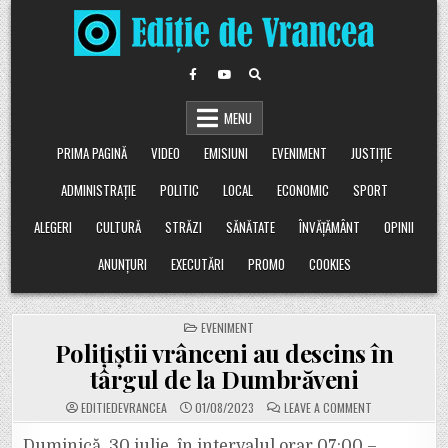
Skip
to
content
MENU
PRIMA PAGINĂ
VIDEO
EMISIUNI
EVENIMENT
JUSTIȚIE
ADMINISTRAȚIE
POLITIC
LOCAL
ECONOMIC
SPORT
ALEGERI
CULTURĂ
STRĂZI
SĂNĂTATE
ÎNVĂȚĂMÂNT
OPINII
ANUNȚURI
EXECUTĂRI
PROMO
COOKIES
POSTED
EVENIMENT
IN
Polițiștii vrânceni au descins în
târgul de la Dumbrăveni
ON
EDITIEDEVRANCEA
01/08/2023
LEAVE A COMMENT
POLIȚIȘTII
VRÂNCENI
AU
Duminică, 30 iulie, în intervalul orar 07:00 –