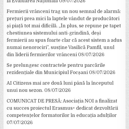
la Evaluarea Națională
09/07/2026
Fermierii vrânceni trag un nou semnal de alarmă:
prețuri prea mici la laptele vândut de producători
și piață tot mai dificilă. „În plus, se repune pe tapet
chestiunea sistemului anti-grindină, deși
fermierii au spus foarte clar că acest sistem a adus
numai nenorociri”, susține Vasilică Pamfil, unul
din liderii fermierilor vrânceni
08/07/2026
Se prelungesc contractele pentru parcările
rezidențiale din Municipiul Focșani
08/07/2026
AI Citizens mai are două luni până la începutul
unui nou sezon.
08/07/2026
COMUNICAT DE PRESĂ: Asociația NOI a finalizat
cu succes proiectul Erasmus+ dedicat dezvoltării
competențelor formatorilor în educația adulților
07/07/2026