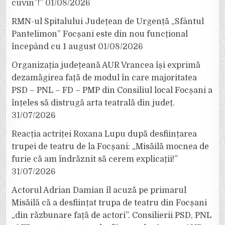
cuvin”!”
01/08/2026
RMN-ul Spitalului Județean de Urgență „Sfântul
Pantelimon” Focșani este din nou funcțional
începând cu 1 august
01/08/2026
Organizația județeană AUR Vrancea își exprimă
dezamăgirea față de modul în care majoritatea
PSD – PNL – FD – PMP din Consiliul local Focșani a
înțeles să distrugă arta teatrală din județ.
31/07/2026
Reacția actriței Roxana Lupu după desființarea
trupei de teatru de la Focșani: „Misăilă mocnea de
furie că am îndrăznit să cerem explicații!”
31/07/2026
Actorul Adrian Damian îl acuză pe primarul
Misăilă că a desființat trupa de teatru din Focșani
„din răzbunare față de actori”. Consilierii PSD, PNL