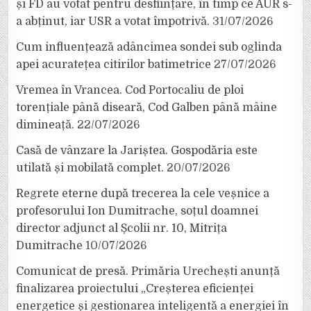
și FD au votat pentru desființare, în timp ce AUR s-
a abținut, iar USR a votat împotrivă.
31/07/2026
Cum influențează adâncimea sondei sub oglinda
apei acuratețea citirilor batimetrice
27/07/2026
Vremea în Vrancea. Cod Portocaliu de ploi
torențiale până diseară, Cod Galben până mâine
dimineață.
22/07/2026
Casă de vânzare la Jariștea. Gospodăria este
utilată și mobilată complet.
20/07/2026
Regrete eterne după trecerea la cele veșnice a
profesorului Ion Dumitrache, soțul doamnei
director adjunct al Școlii nr. 10, Mitrița
Dumitrache
10/07/2026
Comunicat de presă. Primăria Urechești anunță
finalizarea proiectului „Creșterea eficienței
energetice și gestionarea inteligentă a energiei în