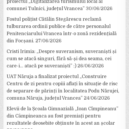
proiectul „Digitalizarea turismului local al
comunei Tulnici, județul Vrancea”
30/06/2026
Fostul polițist Cătălin Stegărescu reclamă
tulburarea ordinii publice de către personalul
Penitenciarului Vrancea într-o zonă rezidențială
din Focșani.
27/06/2026
Cristi Irimia: „Despre suveranism, suveraniști și
cum se atacă singuri, fără să-și dea seama, cei
care-i… atacă pe suveraniști” :)
26/06/2026
UAT Năruja a finalizat proiectul „Construire
Centru de zi pentru copiii aflați în situație de risc
de separare de părinți în localitatea Podu Nărujei,
comuna Năruja, județul Vrancea”
24/06/2026
Elevii de la Școala Gimnazială „Ioan Cîmpineanu”
din Câmpineanca au fost premiați pentru
rezultatele deosebite obținute în acest an școlar