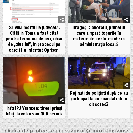
Să vină mortul la judecată.
Dragoș Ciobotaru, primarul
Cătălin Toma a fost citat
care a spart topurile în
pentru termenul de ieri, chiar
materie de performanțe în
de „ziua lui”, în procesul pe
administrația locală
care i l-a intentat Oprișan.
Reținuți de polițiști după ce au
participat la un scandal într-o
discotecă
Info IPJ Vrancea: tineri prinși
băuți la volan sau fără permis
Navigare
Ordin de protecţie provizoriu și monitorizare