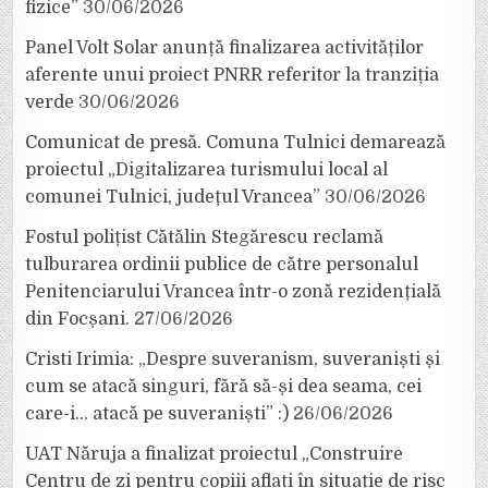
fizice”
30/06/2026
Panel Volt Solar anunță finalizarea activităților
aferente unui proiect PNRR referitor la tranziția
verde
30/06/2026
Comunicat de presă. Comuna Tulnici demarează
proiectul „Digitalizarea turismului local al
comunei Tulnici, județul Vrancea”
30/06/2026
Fostul polițist Cătălin Stegărescu reclamă
tulburarea ordinii publice de către personalul
Penitenciarului Vrancea într-o zonă rezidențială
din Focșani.
27/06/2026
Cristi Irimia: „Despre suveranism, suveraniști și
cum se atacă singuri, fără să-și dea seama, cei
care-i… atacă pe suveraniști” :)
26/06/2026
UAT Năruja a finalizat proiectul „Construire
Centru de zi pentru copiii aflați în situație de risc