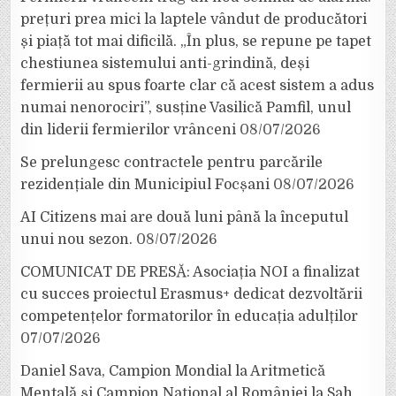
prețuri prea mici la laptele vândut de producători
și piață tot mai dificilă. „În plus, se repune pe tapet
chestiunea sistemului anti-grindină, deși
fermierii au spus foarte clar că acest sistem a adus
numai nenorociri”, susține Vasilică Pamfil, unul
din liderii fermierilor vrânceni
08/07/2026
Se prelungesc contractele pentru parcările
rezidențiale din Municipiul Focșani
08/07/2026
AI Citizens mai are două luni până la începutul
unui nou sezon.
08/07/2026
COMUNICAT DE PRESĂ: Asociația NOI a finalizat
cu succes proiectul Erasmus+ dedicat dezvoltării
competențelor formatorilor în educația adulților
07/07/2026
Daniel Sava, Campion Mondial la Aritmetică
Mentală și Campion Național al României la Șah