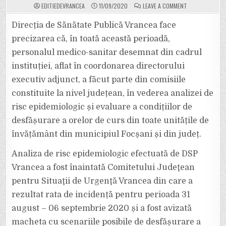
ON
EDITIEDEVRANCEA
11/09/2020
LEAVE A COMMENT
DSP
VRANCEA
SUSȚINE
Direcția de Sănătate Publică Vrancea face
CĂ
ȘI-
precizarea că, în toată această perioadă,
A
ÎNDEPLINIT
personalul medico-sanitar desemnat din cadrul
ROLUL
ÎN
instituției, aflat în coordonarea directorului
STABILIREA
SCENARIILOR
DE
executiv adjunct, a făcut parte din comisiile
ÎNCEPERE
A
constituite la nivel județean, în vederea analizei de
NOULUI
AN
risc epidemiologic și evaluare a condițiilor de
ȘCOLAR
desfășurare a orelor de curs din toate unitățile de
învățământ din municipiul Focșani și din județ.
Analiza de risc epidemiologic efectuată de DSP
Vrancea a fost înaintată Comitetului Judeţean
pentru Situaţii de Urgenţă Vrancea din care a
rezultat rata de incidență pentru perioada 31
august – 06 septembrie 2020 și a fost avizată
macheta cu scenariile posibile de desfășurare a