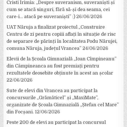
Cristi Irimia: „Despre suveranism, suveraniști și
cum se atacă singuri, fără să-și dea seama, cei
care-i… atacă pe suveraniști” :)
26/06/2026
UAT Năruja a finalizat proiectul „Construire
Centru de zi pentru copiii aflați în situație de risc
de separare de părinți în localitatea Podu Nărujei,
comuna Năruja, județul Vrancea”
24/06/2026
Elevii de la Școala Gimnazială „Ioan Cîmpineanu”
din Câmpineanca au fost premiați pentru
rezultatele deosebite obținute în acest an școlar
22/06/2026
Sute de elevi din Vrancea au participat la
concursurile „Grămăticel” și „MaxiMate”,
organizate de Școala Gimnazială „Ștefan cel Mare”
din Focșani.
12/06/2026
Peste 200 de elevi au participat la concursul