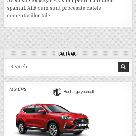
Acest site folosește Akismet pentru a reduce
spamul.
Află cum sunt procesate datele
comentariilor tale
.
CAUTĂ AICI
Search
for: