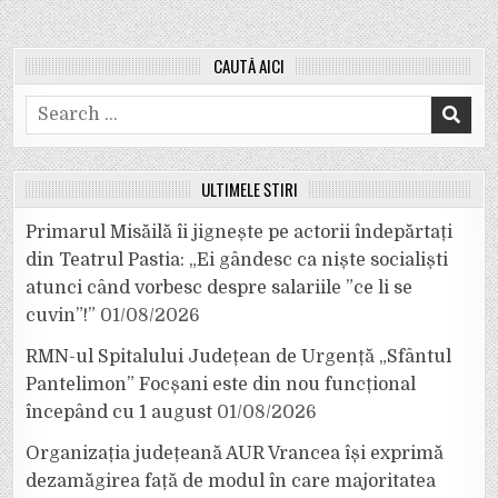
CAUTĂ AICI
Search
for:
ULTIMELE ȘTIRI
Primarul Misăilă îi jignește pe actorii îndepărtați
din Teatrul Pastia: „Ei gândesc ca niște socialiști
atunci când vorbesc despre salariile ”ce li se
cuvin”!”
01/08/2026
RMN-ul Spitalului Județean de Urgență „Sfântul
Pantelimon” Focșani este din nou funcțional
începând cu 1 august
01/08/2026
Organizația județeană AUR Vrancea își exprimă
dezamăgirea față de modul în care majoritatea