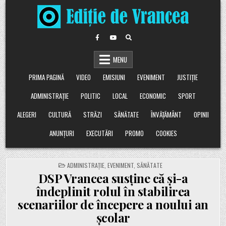
Skip
to
content
MENU
PRIMA PAGINĂ
VIDEO
EMISIUNI
EVENIMENT
JUSTIȚIE
ADMINISTRAȚIE
POLITIC
LOCAL
ECONOMIC
SPORT
ALEGERI
CULTURĂ
STRĂZI
SĂNĂTATE
ÎNVĂȚĂMÂNT
OPINII
ANUNȚURI
EXECUTĂRI
PROMO
COOKIES
POSTED
ADMINISTRAȚIE
,
EVENIMENT
,
SĂNĂTATE
IN
DSP Vrancea susține că și-a
îndeplinit rolul în stabilirea
scenariilor de începere a noului an
școlar