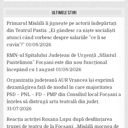
ULTIMELE ȘTIRI
Primarul Misăilă îi jignește pe actorii îndepărtați
din Teatrul Pastia: „Ei gândesc ca niște socialiști
atunci când vorbesc despre salariile ”ce li se
cuvin”!”
01/08/2026
RMN-ul Spitalului Județean de Urgență „Sfântul
Pantelimon” Focșani este din nou funcțional
începând cu 1 august
01/08/2026
Organizația județeană AUR Vrancea își exprimă
dezamăgirea față de modul în care majoritatea
PSD – PNL – FD – PMP din Consiliul local Focșani a
înțeles să distrugă arta teatrală din județ.
31/07/2026
Reacția actriței Roxana Lupu după desființarea
trupei de teatru de la Focșani: „Misăilă mocnea de