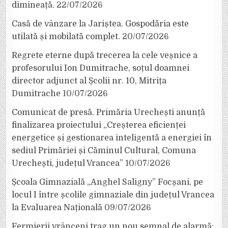
dimineață.
22/07/2026
Casă de vânzare la Jariștea. Gospodăria este
utilată și mobilată complet.
20/07/2026
Regrete eterne după trecerea la cele veșnice a
profesorului Ion Dumitrache, soțul doamnei
director adjunct al Școlii nr. 10, Mitrița
Dumitrache
10/07/2026
Comunicat de presă. Primăria Urechești anunță
finalizarea proiectului „Creșterea eficienței
energetice și gestionarea inteligentă a energiei în
sediul Primăriei și Căminul Cultural, Comuna
Urechești, județul Vrancea”
10/07/2026
Școala Gimnazială „Anghel Saligny” Focșani, pe
locul I între școlile gimnaziale din județul Vrancea
la Evaluarea Națională
09/07/2026
Fermierii vrânceni trag un nou semnal de alarmă: