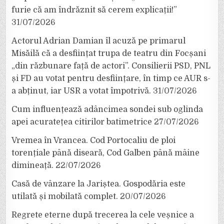
furie că am îndrăznit să cerem explicații!”
31/07/2026
Actorul Adrian Damian îl acuză pe primarul
Misăilă că a desființat trupa de teatru din Focșani
„din răzbunare față de actori”. Consilierii PSD, PNL
și FD au votat pentru desființare, în timp ce AUR s-
a abținut, iar USR a votat împotrivă.
31/07/2026
Cum influențează adâncimea sondei sub oglinda
apei acuratețea citirilor batimetrice
27/07/2026
Vremea în Vrancea. Cod Portocaliu de ploi
torențiale până diseară, Cod Galben până mâine
dimineață.
22/07/2026
Casă de vânzare la Jariștea. Gospodăria este
utilată și mobilată complet.
20/07/2026
Regrete eterne după trecerea la cele veșnice a