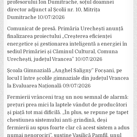
profesorului Ion Dumitrache, soțul doamnei
director adjunct al Școlii nr. 10, Mitrița
Dumitrache
10/07/2026
Comunicat de presă. Primăria Urechești anunță
finalizarea proiectului „Creșterea eficienței
energetice și gestionarea inteligentă a energiei în
sediul Primăriei și Căminul Cultural, Comuna
Urechești, județul Vrancea”
10/07/2026
Școala Gimnazială „Anghel Saligny” Focșani, pe
locul I între școlile gimnaziale din județul Vrancea
la Evaluarea Națională
09/07/2026
Fermierii vrânceni trag un nou semnal de alarmă:
prețuri prea mici la laptele vândut de producători
și piață tot mai dificilă. „În plus, se repune pe tapet
chestiunea sistemului anti-grindină, deși
fermierii au spus foarte clar că acest sistem a adus
numai nenorociri”, susține Vasilică Pamfil, unul