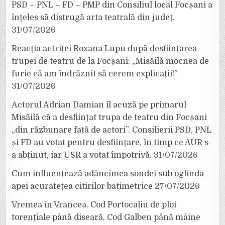
PSD – PNL – FD – PMP din Consiliul local Focșani a
înțeles să distrugă arta teatrală din județ.
31/07/2026
Reacția actriței Roxana Lupu după desființarea
trupei de teatru de la Focșani: „Misăilă mocnea de
furie că am îndrăznit să cerem explicații!”
31/07/2026
Actorul Adrian Damian îl acuză pe primarul
Misăilă că a desființat trupa de teatru din Focșani
„din răzbunare față de actori”. Consilierii PSD, PNL
și FD au votat pentru desființare, în timp ce AUR s-
a abținut, iar USR a votat împotrivă.
31/07/2026
Cum influențează adâncimea sondei sub oglinda
apei acuratețea citirilor batimetrice
27/07/2026
Vremea în Vrancea. Cod Portocaliu de ploi
torențiale până diseară, Cod Galben până mâine