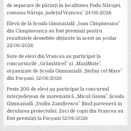
de separare de părinți în localitatea Podu Nărujei,
comuna Năruja, județul Vrancea”
24/06/2026
Elevii de la Școala Gimnazială „Ioan Cîmpineanu”
din Câmpineanca au fost premiați pentru
rezultatele deosebite obținute în acest an școlar
22/06/2026
Sute de elevi din Vrancea au participat la
concursurile „Grămăticel” și „MaxiMate”,
organizate de Școala Gimnazială „Ștefan cel Mare”
din Focșani.
12/06/2026
Peste 200 de elevi au participat la concursul
interjudețean de matematică „Micul Gauss”, Școala
Gimnazială „Duiliu Zamfirescu” fiind parteneră în
derularea proiectului. Zeci de copii din Vrancea au
fost premiați la Focșani
12/06/2026