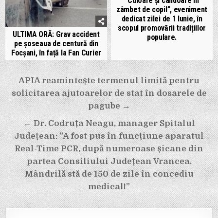
“Culoare și candoare în
zâmbet de copil”, eveniment
dedicat zilei de 1 Iunie, în
scopul promovării tradițiilor
ULTIMA ORĂ: Grav accident
populare.
pe șoseaua de centură din
Focșani, în față la Fan Curier
Navigare
APIA reamintește termenul limită pentru
în
solicitarea ajutoarelor de stat în dosarele de
articole
pagube →
← Dr. Codruța Neagu, manager Spitalul
Județean: ”A fost pus în funcțiune aparatul
Real-Time PCR, după numeroase șicane din
partea Consiliului Județean Vrancea.
Mândrilă stă de 150 de zile în concediu
medical!”