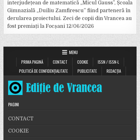
interjudețean de matematică „Micul Gauss”, Școala
Gimnazială „Duiliu Zamfirescu” fiind parteneră în
derularea proiectului. Zeci de copii din Vrancea au
fost premiați la Focșani
12/06/2026
MENU
PRIMA PAGINĂ
CONTACT
COOKIE
ISSN / ISSN-L
POLITICĂ DE CONFIDENȚIALITATE
PUBLICITATE
REDACȚIA
PAGINI
CONTACT
COOKIE