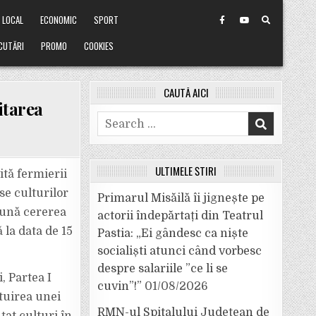
LOCAL
ECONOMIC
SPORT
CUTĂRI
PROMO
COOKIES
CAUTĂ AICI
itarea
Search
for:
ULTIMELE ȘTIRI
ită fermierii
se culturilor
Primarul Misăilă îi jignește pe
pună cererea
actorii îndepărtați din Teatrul
 la data de 15
Pastia: „Ei gândesc ca niște
socialiști atunci când vorbesc
despre salariile ”ce li se
, Partea I
cuvin”!”
01/08/2026
tuirea unei
RMN-ul Spitalului Județean de