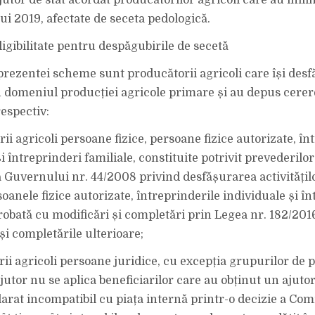
tor de stat acordat producătorilor agricoli care au înfiin
i 2019, afectate de seceta pedologică.
ligibilitate pentru despăgubirile de secetă
 prezentei scheme sunt producătorii agricoli care își des
în domeniul producției agricole primare și au depus cerer
respectiv:
ii agricoli persoane fizice, persoane fizice autorizate, în
i întreprinderi familiale, constituite potrivit prevederil
 Guvernului nr. 44/2008 privind desfășurarea activități
oanele fizice autorizate, întreprinderile individuale și în
probată cu modificări și completări prin Legea nr. 182/201
și completările ulterioare;
rii agricoli persoane juridice, cu excepția grupurilor de 
utor nu se aplica beneficiarilor care au obținut un ajutor
larat incompatibil cu piața internă printr-o decizie a Comi