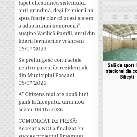
tapet chestiunea sistemului
anti-grindină, deși fermierii au
spus foarte clar că acest sistem
a adus numai nenorociri”,
susține Vasilică Pamfil, unul din
liderii fermierilor vrânceni
08/07/2026
Se prelungesc contractele
Sală de sport 
pentru parcările rezidențiale
stadionul din 
din Municipiul Focșani
Biliești
08/07/2026
AI Citizens mai are două luni
până la începutul unui nou
sezon.
08/07/2026
COMUNICAT DE PRESĂ:
Asociația NOI a finalizat cu
succes proiectul Erasmus+