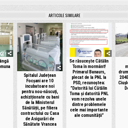
ARTICOLE SIMILARE
lângă
Se răsucește Cătălin
comuna
Toma în mormânt!
m
Primarul Banaurs,
drum
Spitalul Județean
plecat de la PNL la
204E
Focșani are 10
PSD, recunoștea:
Ciușl
incubatoare noi
”Datorită lui Cătălin
D
pentru nou-născuți,
Toma și datorită PNL
achiziționate cu bani
vom rezolva unele
de la Ministerul
dintre problemele
Sănătății, pe filiera
cele mai importante
contractului cu Casa
ale comunității”
de Asigurări de
Sănătate Vrancea