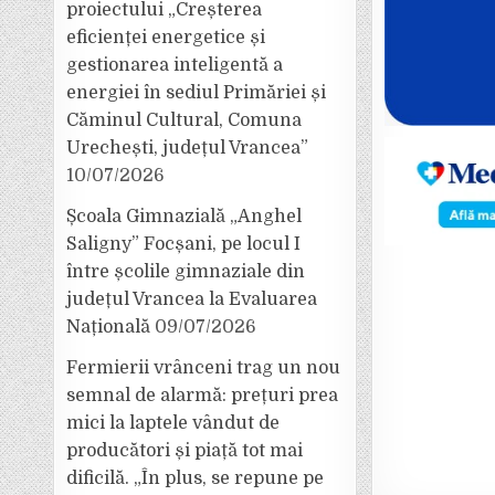
proiectului „Creșterea
eficienței energetice și
gestionarea inteligentă a
energiei în sediul Primăriei și
Căminul Cultural, Comuna
Urechești, județul Vrancea”
10/07/2026
Școala Gimnazială „Anghel
Saligny” Focșani, pe locul I
între școlile gimnaziale din
județul Vrancea la Evaluarea
Națională
09/07/2026
Fermierii vrânceni trag un nou
semnal de alarmă: prețuri prea
mici la laptele vândut de
producători și piață tot mai
dificilă. „În plus, se repune pe