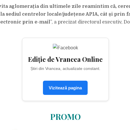
ita aglomerația din ultimele zile reamintim că, cereri
la sediul centrelor locale/județene APIA, cât și prin f
lectronic prin e-mail
”, a precizat directorul executiv, D
Ediție de Vrancea Online
Știri din Vrancea, actualizate constant.
Vizitează pagina
PROMO