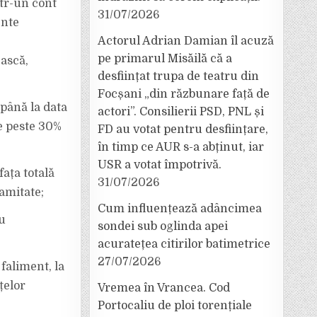
ntr-un cont
31/07/2026
ente
Actorul Adrian Damian îl acuză
pe primarul Misăilă că a
ească,
desființat trupa de teatru din
Focșani „din răzbunare față de
 până la data
actori”. Consilierii PSD, PNL și
de peste 30%
FD au votat pentru desființare,
în timp ce AUR s-a abținut, iar
USR a votat împotrivă.
ața totală
31/07/2026
amitate;
Cum influențează adâncimea
ru
sondei sub oglinda apei
acuratețea citirilor batimetrice
27/07/2026
 faliment, la
țelor
Vremea în Vrancea. Cod
Portocaliu de ploi torențiale