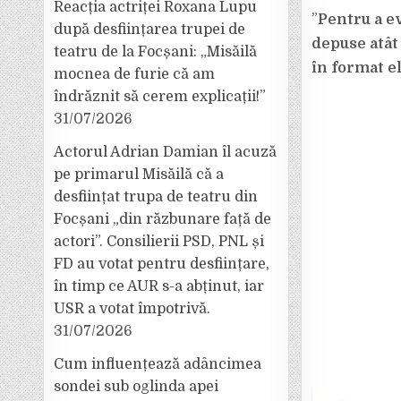
Reacția actriței Roxana Lupu
”
Pentru a ev
după desființarea trupei de
depuse atât 
teatru de la Focșani: „Misăilă
în format e
mocnea de furie că am
îndrăznit să cerem explicații!”
31/07/2026
Actorul Adrian Damian îl acuză
pe primarul Misăilă că a
desființat trupa de teatru din
Focșani „din răzbunare față de
actori”. Consilierii PSD, PNL și
FD au votat pentru desființare,
în timp ce AUR s-a abținut, iar
USR a votat împotrivă.
31/07/2026
Cum influențează adâncimea
sondei sub oglinda apei