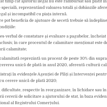
ât timp cât ajutorul ilegal nu este rambursat sau plătit î
e specială, reprezentând valoarea totală și dobânzile afer
egal și incompatibil cu piața internă.
re pot beneficia de ajutoare de secetă trebuie să îndeplin
ndițiile:
ces-verbal de constatare şi evaluare a pagubelor, încheiat
inclusiv, în care procentul de calamitare menționat este 
rii calamitate;
 calamitată reprezintă un procent de peste 30% din supraf
 cererea unică de plată in anul 2020, aferentă culturii cal
istraţi în evidenţele Agenției de Plăți și Intervenței pent
cu cerere unică de plată 2020;
 dificultate, respectiv în reorganizare, în lichidare sau în
i cererii de solicitare a ajutorului de stat, în baza eviden
țional al Registrului Comerțului.