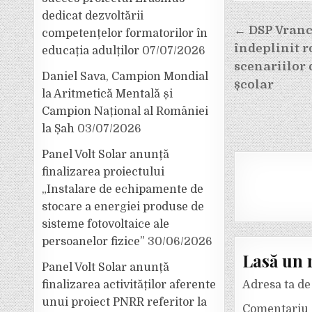
dedicat dezvoltării
Navigar
← DSP Vrance
competențelor formatorilor în
în
îndeplinit r
educația adulților
07/07/2026
articole
scenariilor 
Daniel Sava, Campion Mondial
școlar
la Aritmetică Mentală și
Campion Național al României
la Șah
03/07/2026
Panel Volt Solar anunță
finalizarea proiectului
„Instalare de echipamente de
stocare a energiei produse de
sisteme fotovoltaice ale
persoanelor fizice”
30/06/2026
Lasă un 
Panel Volt Solar anunță
finalizarea activităților aferente
Adresa ta de 
unui proiect PNRR referitor la
Comentariu