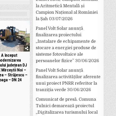
la Aritmetică Mentală și
Campion Național al României
la Șah
03/07/2026
Panel Volt Solar anunță
finalizarea proiectului
„Instalare de echipamente de
stocare a energiei produse de
sisteme fotovoltaice ale
A început
odernizarea
persoanelor fizice”
30/06/2026
ului județean DJ
 Mirceștii Noi –
Panel Volt Solar anunță
ea – Străjescu –
finalizarea activităților aferente
oaga – DN 24
unui proiect PNRR referitor la
tranziția verde
30/06/2026
Comunicat de presă. Comuna
Tulnici demarează proiectul
„Digitalizarea turismului local