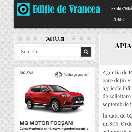
Skip
PRIMA PAGIN
to
content
ALEGERI
CAUTĂ AICI
APIA 
Search
for:
Agentia de P
care dețin P
agricole înf
de solicitare
septembrie i
În data de 02
nr.806, Ordo