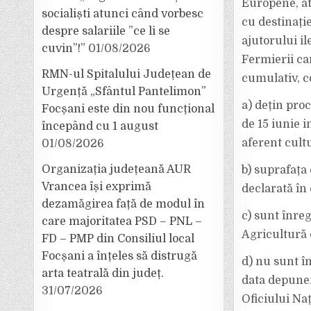
Europene, at
socialiști atunci când vorbesc
cu destinați
despre salariile ”ce li se
ajutorului il
cuvin”!”
01/08/2026
Fermierii ca
RMN-ul Spitalului Județean de
cumulativ, co
Urgență „Sfântul Pantelimon”
a) dețin pro
Focșani este din nou funcțional
de 15 iunie 
începând cu 1 august
aferent cultu
01/08/2026
Organizația județeană AUR
b) suprafața
Vrancea își exprimă
declarată în
dezamăgirea față de modul în
c) sunt înreg
care majoritatea PSD – PNL –
Agricultură 
FD – PMP din Consiliul local
Focșani a înțeles să distrugă
d) nu sunt în
arta teatrală din județ.
data depuneri
31/07/2026
Oficiului Na