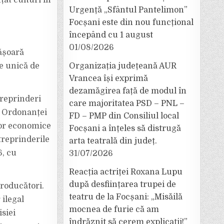
țat culturi în
Urgență „Sfântul Pantelimon”
Focșani este din nou funcțional
începând cu 1 august
01/08/2026
fășoară
e unică de
Organizația județeană AUR
Vrancea își exprimă
dezamăgirea față de modul în
treprinderi
care majoritatea PSD – PNL –
or Ordonanței
FD – PMP din Consiliul local
lor economice
Focșani a înțeles să distrugă
treprinderile
arta teatrală din județ.
6, cu
31/07/2026
Reacția actriței Roxana Lupu
după desființarea trupei de
producători.
teatru de la Focșani: „Misăilă
 ilegal
mocnea de furie că am
siei
îndrăznit să cerem explicații!”