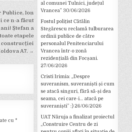
al comunei Tulnici, județul
Vrancea”
30/06/2026
 Publice, Ion
i ce n-a făcut
Fostul polițist Cătălin
 ani! Ștefan a
Stegărescu reclamă tulburarea
toate etapele
ordinii publice de către
construcției
personalul Penitenciarului
Vrancea într-o zonă
Moldova A7. →
rezidențială din Focșani.
27/06/2026
Cristi Irimia: „Despre
suveranism, suveraniști și cum
se atacă singuri, fără să-și dea
seama, cei care-i… atacă pe
suveraniști” :)
26/06/2026
UAT Năruja a finalizat proiectul
cate cu
*
„Construire Centru de zi
pentru copiii aflați în situație de