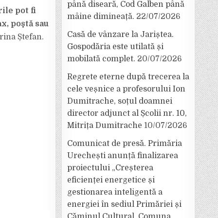
până diseară, Cod Galben până
le pot fi
mâine dimineață.
22/07/2026
ax, poştă sau
Casă de vânzare la Jariștea.
orina Ștefan.
Gospodăria este utilată și
mobilată complet.
20/07/2026
Regrete eterne după trecerea la
cele veșnice a profesorului Ion
Dumitrache, soțul doamnei
director adjunct al Școlii nr. 10,
Mitrița Dumitrache
10/07/2026
Comunicat de presă. Primăria
Urechești anunță finalizarea
proiectului „Creșterea
eficienței energetice și
gestionarea inteligentă a
energiei în sediul Primăriei și
Căminul Cultural, Comuna