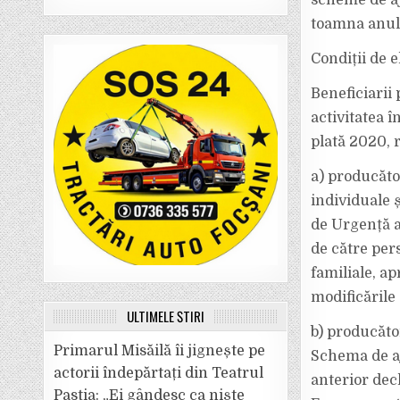
scheme de aju
toamna anulu
Condiții de e
Beneficiarii
activitatea 
plată 2020, 
a) producător
individuale ș
de Urgență a
de către pers
familiale, a
modificările 
ULTIMELE ȘTIRI
b) producăto
Primarul Misăilă îi jignește pe
Schema de aj
actorii îndepărtați din Teatrul
anterior dec
Pastia: „Ei gândesc ca niște