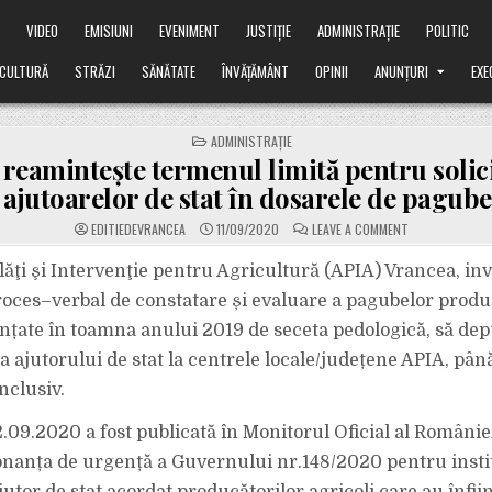
Ă
VIDEO
EMISIUNI
EVENIMENT
JUSTIȚIE
ADMINISTRAȚIE
POLITIC
CULTURĂ
STRĂZI
SĂNĂTATE
ÎNVĂȚĂMÂNT
OPINII
ANUNȚURI
EXE
POSTED
ADMINISTRAȚIE
IN
reamintește termenul limită pentru solic
ajutoarelor de stat în dosarele de pagube
ON
EDITIEDEVRANCEA
11/09/2020
LEAVE A COMMENT
APIA
REAMINTEȘTE
TERMENUL
lăţi şi Intervenţie pentru Agricultură (APIA) Vrancea, inv
LIMITĂ
PENTRU
roces–verbal de constatare și evaluare a pagubelor produ
SOLICITAREA
AJUTOARELOR
iințate în toamna anului 2019 de seceta pedologică, să de
DE
STAT
 a ajutorului de stat la centrele locale/județene APIA, până
ÎN
DOSARELE
DE
nclusiv.
PAGUBE
.09.2020 a fost publicată în Monitorul Oficial al României
nanța de urgență a Guvernului nr.148/2020 pentru insti