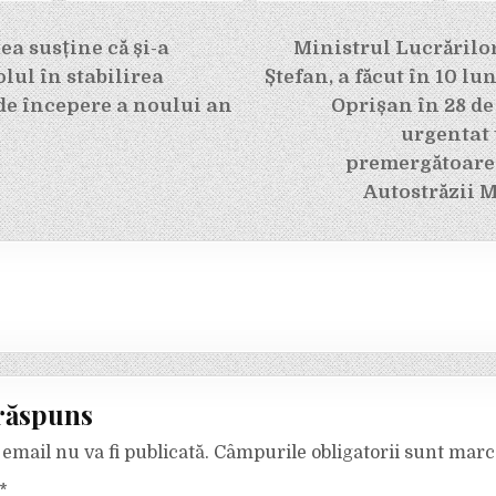
e
a susține că și-a
Ministrul Lucrărilor
olul în stabilirea
Ștefan, a făcut în 10 lun
de începere a noului an
Oprișan în 28 de
urgentat 
premergătoare 
Autostrăzii 
răspuns
email nu va fi publicată.
Câmpurile obligatorii sunt mar
*