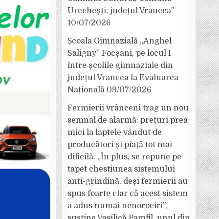
Urechești, județul Vrancea”
10/07/2026
Școala Gimnazială „Anghel
Saligny” Focșani, pe locul I
între școlile gimnaziale din
județul Vrancea la Evaluarea
Națională
09/07/2026
Fermierii vrânceni trag un nou
semnal de alarmă: prețuri prea
mici la laptele vândut de
producători și piață tot mai
dificilă. „În plus, se repune pe
tapet chestiunea sistemului
anti-grindină, deși fermierii au
spus foarte clar că acest sistem
a adus numai nenorociri”,
susține Vasilică Pamfil, unul din