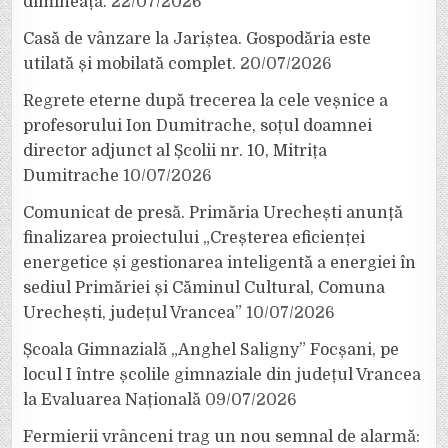
dimineață.
22/07/2026
Casă de vânzare la Jariștea. Gospodăria este
utilată și mobilată complet.
20/07/2026
Regrete eterne după trecerea la cele veșnice a
profesorului Ion Dumitrache, soțul doamnei
director adjunct al Școlii nr. 10, Mitrița
Dumitrache
10/07/2026
Comunicat de presă. Primăria Urechești anunță
finalizarea proiectului „Creșterea eficienței
energetice și gestionarea inteligentă a energiei în
sediul Primăriei și Căminul Cultural, Comuna
Urechești, județul Vrancea”
10/07/2026
Școala Gimnazială „Anghel Saligny” Focșani, pe
locul I între școlile gimnaziale din județul Vrancea
la Evaluarea Națională
09/07/2026
Fermierii vrânceni trag un nou semnal de alarmă: