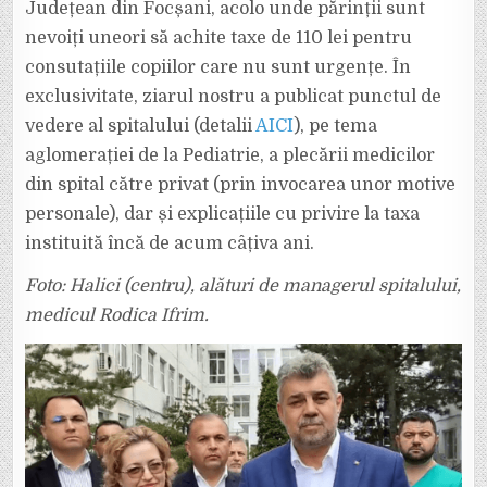
Județean din Focșani, acolo unde părinții sunt
PENTRU
CONSULTAȚIILE
nevoiți uneori să achite taxe de 110 lei pentru
PEDIATRICE
DE
LA
consutațiile copiilor care nu sunt urgențe. În
SPITALUL
JUDEȚEAN
exclusivitate, ziarul nostru a publicat punctul de
A
FOST
vedere al spitalului (detalii
AICI
), pe tema
SUSPENDATĂ.
DEȘI
aglomerației de la Pediatrie, a plecării medicilor
TAXA
ESTE
ÎN
din spital către privat (prin invocarea unor motive
VIGOARE
DE
personale), dar și explicațiile cu privire la taxa
7
ANI,
instituită încă de acum câțiva ani.
HALICI
SPUNE
CĂ
Foto: Halici (centru), alături de managerul spitalului,
A
AFLAT
ABIA
medicul Rodica Ifrim.
ACUM,
DIN
PRESĂ.