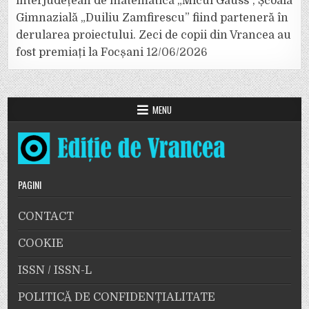
interjudețean de matematică „Micul Gauss”, Școala
Gimnazială „Duiliu Zamfirescu” fiind parteneră în
derularea proiectului. Zeci de copii din Vrancea au
fost premiați la Focșani
12/06/2026
MENU
PAGINI
CONTACT
COOKIE
ISSN / ISSN-L
POLITICĂ DE CONFIDENȚIALITATE