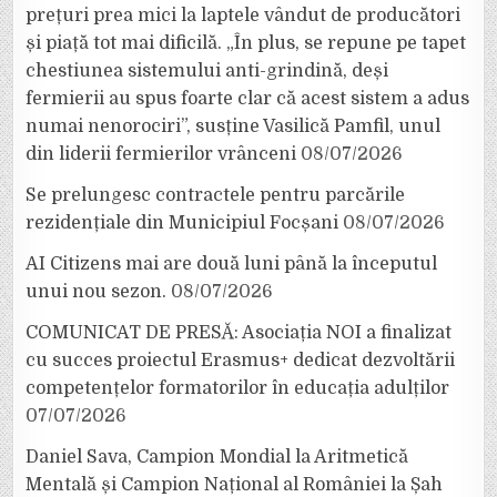
prețuri prea mici la laptele vândut de producători
și piață tot mai dificilă. „În plus, se repune pe tapet
chestiunea sistemului anti-grindină, deși
fermierii au spus foarte clar că acest sistem a adus
numai nenorociri”, susține Vasilică Pamfil, unul
din liderii fermierilor vrânceni
08/07/2026
Se prelungesc contractele pentru parcările
rezidențiale din Municipiul Focșani
08/07/2026
AI Citizens mai are două luni până la începutul
unui nou sezon.
08/07/2026
COMUNICAT DE PRESĂ: Asociația NOI a finalizat
cu succes proiectul Erasmus+ dedicat dezvoltării
competențelor formatorilor în educația adulților
07/07/2026
Daniel Sava, Campion Mondial la Aritmetică
Mentală și Campion Național al României la Șah