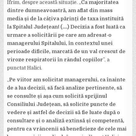
Ifrim, despre această situație. „
Ca majoritatea
dintre dumneavoastră, am aflat din mass
media și de la câțiva părinți de taxa instituită
la Spitalul Județean! (….) Decizia a fost luată ca
urmare a solicitării pe care am adresat-o
managerului Spitalului, în contextul unei
perioade dificile, marcată de un val crescut de
viroze respiratorii în rândul copiilor
”, a
punctat Halici.
„
Pe viitor am solicitat managerului, ca înainte
de a lua decizii, să facă analize pertinente, să
se consulte și așa cum solicită sprijinul
Consiliului Județean, să solicite puncte de
vedere și astfel de decizii să fie luate după o
consultare și o analiză extinsă și competentă,
pentru ca vrâncenii să beneficieze de cele mai