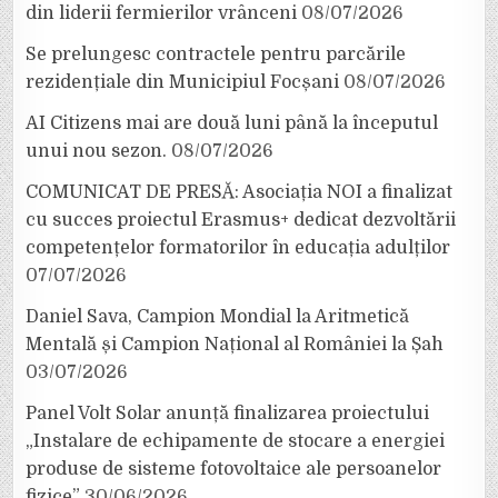
din liderii fermierilor vrânceni
08/07/2026
Se prelungesc contractele pentru parcările
rezidențiale din Municipiul Focșani
08/07/2026
AI Citizens mai are două luni până la începutul
unui nou sezon.
08/07/2026
COMUNICAT DE PRESĂ: Asociația NOI a finalizat
cu succes proiectul Erasmus+ dedicat dezvoltării
competențelor formatorilor în educația adulților
07/07/2026
Daniel Sava, Campion Mondial la Aritmetică
Mentală și Campion Național al României la Șah
03/07/2026
Panel Volt Solar anunță finalizarea proiectului
„Instalare de echipamente de stocare a energiei
produse de sisteme fotovoltaice ale persoanelor
fizice”
30/06/2026