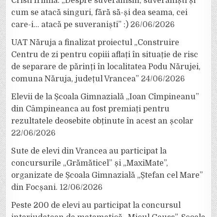
Cristi Irimia: „Despre suveranism, suveraniști și
cum se atacă singuri, fără să-și dea seama, cei
care-i… atacă pe suveraniști” :)
26/06/2026
UAT Năruja a finalizat proiectul „Construire
Centru de zi pentru copiii aflați în situație de risc
de separare de părinți în localitatea Podu Nărujei,
comuna Năruja, județul Vrancea”
24/06/2026
Elevii de la Școala Gimnazială „Ioan Cîmpineanu”
din Câmpineanca au fost premiați pentru
rezultatele deosebite obținute în acest an școlar
22/06/2026
Sute de elevi din Vrancea au participat la
concursurile „Grămăticel” și „MaxiMate”,
organizate de Școala Gimnazială „Ștefan cel Mare”
din Focșani.
12/06/2026
Peste 200 de elevi au participat la concursul