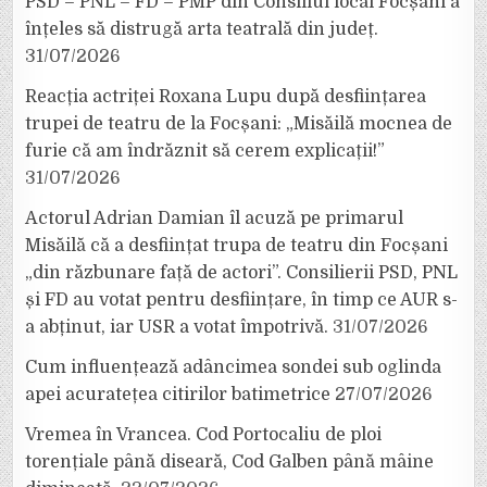
PSD – PNL – FD – PMP din Consiliul local Focșani a
înțeles să distrugă arta teatrală din județ.
31/07/2026
Reacția actriței Roxana Lupu după desființarea
trupei de teatru de la Focșani: „Misăilă mocnea de
furie că am îndrăznit să cerem explicații!”
31/07/2026
Actorul Adrian Damian îl acuză pe primarul
Misăilă că a desființat trupa de teatru din Focșani
„din răzbunare față de actori”. Consilierii PSD, PNL
și FD au votat pentru desființare, în timp ce AUR s-
a abținut, iar USR a votat împotrivă.
31/07/2026
Cum influențează adâncimea sondei sub oglinda
apei acuratețea citirilor batimetrice
27/07/2026
Vremea în Vrancea. Cod Portocaliu de ploi
torențiale până diseară, Cod Galben până mâine