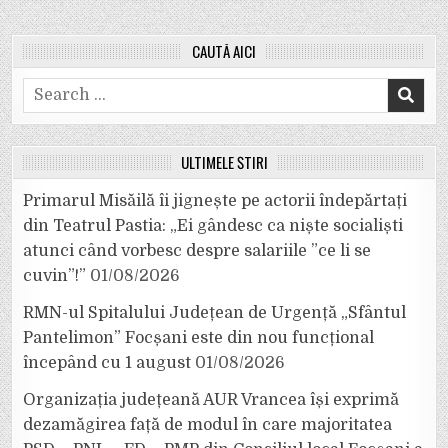
CAUTĂ AICI
Search
for:
ULTIMELE ȘTIRI
Primarul Misăilă îi jignește pe actorii îndepărtați
din Teatrul Pastia: „Ei gândesc ca niște socialiști
atunci când vorbesc despre salariile ”ce li se
cuvin”!”
01/08/2026
RMN-ul Spitalului Județean de Urgență „Sfântul
Pantelimon” Focșani este din nou funcțional
începând cu 1 august
01/08/2026
Organizația județeană AUR Vrancea își exprimă
dezamăgirea față de modul în care majoritatea