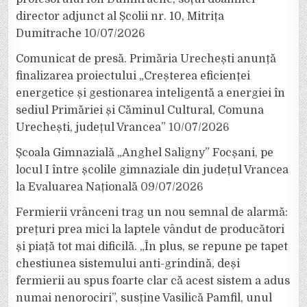
director adjunct al Școlii nr. 10, Mitrița
Dumitrache
10/07/2026
Comunicat de presă. Primăria Urechești anunță
finalizarea proiectului „Creșterea eficienței
energetice și gestionarea inteligentă a energiei în
sediul Primăriei și Căminul Cultural, Comuna
Urechești, județul Vrancea”
10/07/2026
Școala Gimnazială „Anghel Saligny” Focșani, pe
locul I între școlile gimnaziale din județul Vrancea
la Evaluarea Națională
09/07/2026
Fermierii vrânceni trag un nou semnal de alarmă:
prețuri prea mici la laptele vândut de producători
și piață tot mai dificilă. „În plus, se repune pe tapet
chestiunea sistemului anti-grindină, deși
fermierii au spus foarte clar că acest sistem a adus
numai nenorociri”, susține Vasilică Pamfil, unul