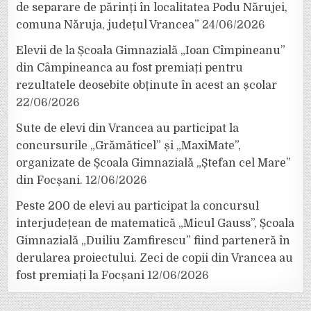
de separare de părinți în localitatea Podu Nărujei,
comuna Năruja, județul Vrancea”
24/06/2026
Elevii de la Școala Gimnazială „Ioan Cîmpineanu”
din Câmpineanca au fost premiați pentru
rezultatele deosebite obținute în acest an școlar
22/06/2026
Sute de elevi din Vrancea au participat la
concursurile „Grămăticel” și „MaxiMate”,
organizate de Școala Gimnazială „Ștefan cel Mare”
din Focșani.
12/06/2026
Peste 200 de elevi au participat la concursul
interjudețean de matematică „Micul Gauss”, Școala
Gimnazială „Duiliu Zamfirescu” fiind parteneră în
derularea proiectului. Zeci de copii din Vrancea au
fost premiați la Focșani
12/06/2026