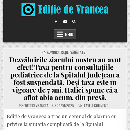
Skip
to
content
MENU
POSTED
ADMINISTRAȚIE
,
SĂNĂTATE
IN
Dezvăluirile ziarului nostru au avut
efect! Taxa pentru consultațiile
pediatrice de la Spitalul Județean a
fost suspendată. Deși taxa este în
vigoare de 7 ani, Halici spune că a
aflat abia acum, din presă.
ON
EDITIEDEVRANCEA
24/01/2025
LEAVE A COMMENT
DEZVĂLUIRILE
ZIARULUI
NOSTRU
Ediție de Vrancea a tras un semnal de alarmă cu
AU
AVUT
privire la situația complicată de la Spitalul
EFECT!
TAXA