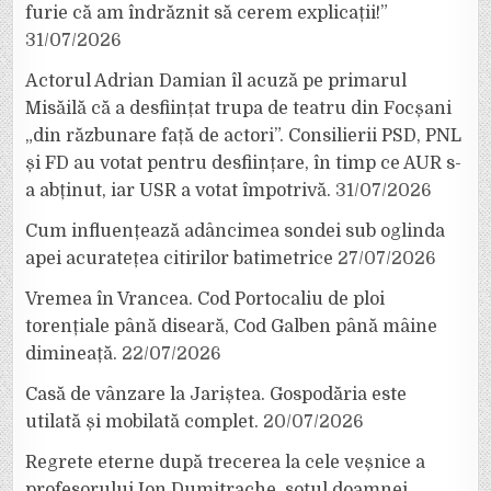
furie că am îndrăznit să cerem explicații!”
31/07/2026
Actorul Adrian Damian îl acuză pe primarul
Misăilă că a desființat trupa de teatru din Focșani
„din răzbunare față de actori”. Consilierii PSD, PNL
și FD au votat pentru desființare, în timp ce AUR s-
a abținut, iar USR a votat împotrivă.
31/07/2026
Cum influențează adâncimea sondei sub oglinda
apei acuratețea citirilor batimetrice
27/07/2026
Vremea în Vrancea. Cod Portocaliu de ploi
torențiale până diseară, Cod Galben până mâine
dimineață.
22/07/2026
Casă de vânzare la Jariștea. Gospodăria este
utilată și mobilată complet.
20/07/2026
Regrete eterne după trecerea la cele veșnice a
profesorului Ion Dumitrache, soțul doamnei