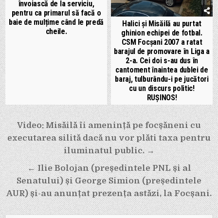
învoiască de la serviciu,
pentru ca primarul să facă o
baie de mulțime când le predă
Halici și Misăilă au purtat
cheile.
ghinion echipei de fotbal.
CSM Focșani 2007 a ratat
barajul de promovare în Liga a
2-a. Cei doi s-au dus în
cantoment înaintea dublei de
baraj, tulburându-i pe jucători
cu un discurs politic!
RUȘINOS!
Navigare
Video: Misăilă îi amenință pe focșăneni cu
în
executarea silită dacă nu vor plăti taxa pentru
articole
iluminatul public. →
← Ilie Bolojan (președintele PNL și al
Senatului) și George Simion (președintele
AUR) și-au anunțat prezența astăzi, la Focșani.