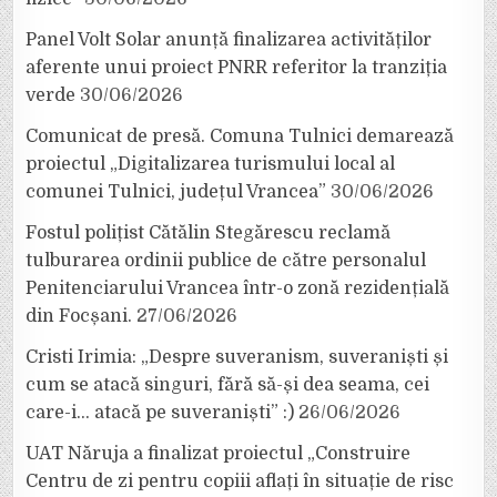
Panel Volt Solar anunță finalizarea activităților
aferente unui proiect PNRR referitor la tranziția
verde
30/06/2026
Comunicat de presă. Comuna Tulnici demarează
proiectul „Digitalizarea turismului local al
comunei Tulnici, județul Vrancea”
30/06/2026
Fostul polițist Cătălin Stegărescu reclamă
tulburarea ordinii publice de către personalul
Penitenciarului Vrancea într-o zonă rezidențială
din Focșani.
27/06/2026
Cristi Irimia: „Despre suveranism, suveraniști și
cum se atacă singuri, fără să-și dea seama, cei
care-i… atacă pe suveraniști” :)
26/06/2026
UAT Năruja a finalizat proiectul „Construire
Centru de zi pentru copiii aflați în situație de risc