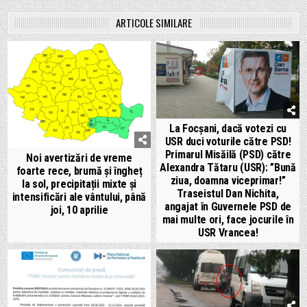
ARTICOLE SIMILARE
La Focșani, dacă votezi cu
USR duci voturile către PSD!
Primarul Misăilă (PSD) către
Noi avertizări de vreme
Alexandra Tătaru (USR): ”Bună
foarte rece, brumă și îngheț
ziua, doamna viceprimar!”
la sol, precipitații mixte și
Traseistul Dan Nichita,
intensificări ale vântului, până
angajat în Guvernele PSD de
joi, 10 aprilie
mai multe ori, face jocurile în
USR Vrancea!