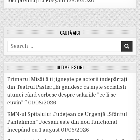
fost premiați la Focșani
12/06/2026
CAUTĂ AICI
Search
for:
ULTIMELE ȘTIRI
Primarul Misăilă îi jignește pe actorii îndepărtați
din Teatrul Pastia: „Ei gândesc ca niște socialiști
atunci când vorbesc despre salariile ”ce li se
cuvin”!”
01/08/2026
RMN-ul Spitalului Județean de Urgență „Sfântul
Pantelimon” Focșani este din nou funcțional
începând cu 1 august
01/08/2026