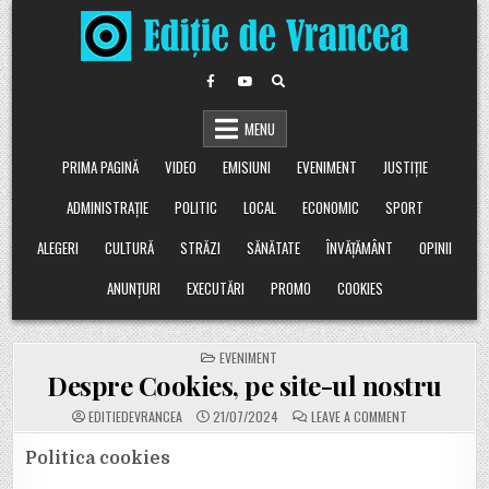
Skip
to
content
MENU
PRIMA PAGINĂ
VIDEO
EMISIUNI
EVENIMENT
JUSTIȚIE
ADMINISTRAȚIE
POLITIC
LOCAL
ECONOMIC
SPORT
ALEGERI
CULTURĂ
STRĂZI
SĂNĂTATE
ÎNVĂȚĂMÂNT
OPINII
ANUNȚURI
EXECUTĂRI
PROMO
COOKIES
POSTED
EVENIMENT
IN
Despre Cookies, pe site-ul nostru
ON
EDITIEDEVRANCEA
21/07/2024
LEAVE A COMMENT
DESPRE
COOKIES,
PE
Politica cookies
SITE-
UL