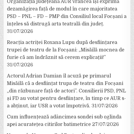
Organizația județeană AUR Vrancea își exprimă
dezamăgirea față de modul în care majoritatea
PSD – PNL – FD – PMP din Consiliul local Focșani a
înțeles să distrugă arta teatrală din județ.
31/07/2026
Reacția actriței Roxana Lupu după desființarea
trupei de teatru de la Focșani: „Misăilă mocnea de
furie că am îndrăznit să cerem explicații!”
31/07/2026
Actorul Adrian Damian îl acuză pe primarul
Misăilă că a desființat trupa de teatru din Focșani
„din răzbunare față de actori”. Consilierii PSD, PNL
și FD au votat pentru desființare, în timp ce AUR s-
a abținut, iar USR a votat împotrivă.
31/07/2026
Cum influențează adâncimea sondei sub oglinda
apei acuratețea citirilor batimetrice
27/07/2026