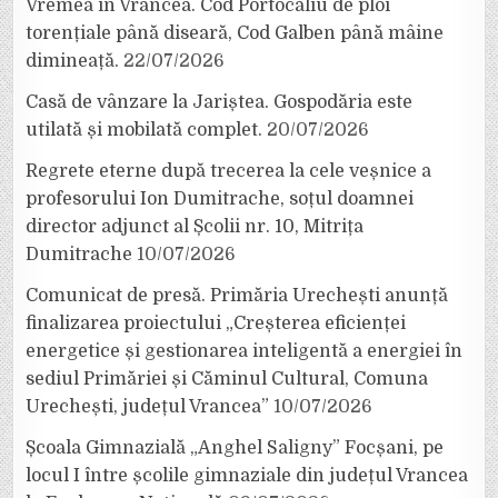
Vremea în Vrancea. Cod Portocaliu de ploi
torențiale până diseară, Cod Galben până mâine
dimineață.
22/07/2026
Casă de vânzare la Jariștea. Gospodăria este
utilată și mobilată complet.
20/07/2026
Regrete eterne după trecerea la cele veșnice a
profesorului Ion Dumitrache, soțul doamnei
director adjunct al Școlii nr. 10, Mitrița
Dumitrache
10/07/2026
Comunicat de presă. Primăria Urechești anunță
finalizarea proiectului „Creșterea eficienței
energetice și gestionarea inteligentă a energiei în
sediul Primăriei și Căminul Cultural, Comuna
Urechești, județul Vrancea”
10/07/2026
Școala Gimnazială „Anghel Saligny” Focșani, pe
locul I între școlile gimnaziale din județul Vrancea