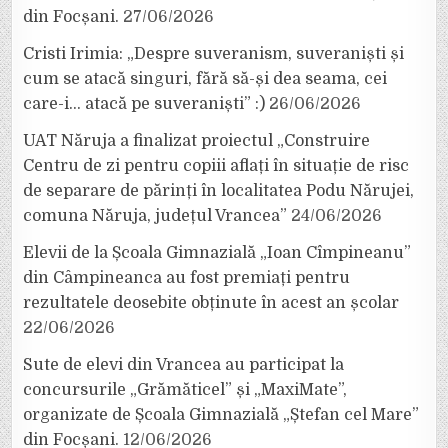
din Focșani.
27/06/2026
Cristi Irimia: „Despre suveranism, suveraniști și
cum se atacă singuri, fără să-și dea seama, cei
care-i… atacă pe suveraniști” :)
26/06/2026
UAT Năruja a finalizat proiectul „Construire
Centru de zi pentru copiii aflați în situație de risc
de separare de părinți în localitatea Podu Nărujei,
comuna Năruja, județul Vrancea”
24/06/2026
Elevii de la Școala Gimnazială „Ioan Cîmpineanu”
din Câmpineanca au fost premiați pentru
rezultatele deosebite obținute în acest an școlar
22/06/2026
Sute de elevi din Vrancea au participat la
concursurile „Grămăticel” și „MaxiMate”,
organizate de Școala Gimnazială „Ștefan cel Mare”
din Focșani.
12/06/2026