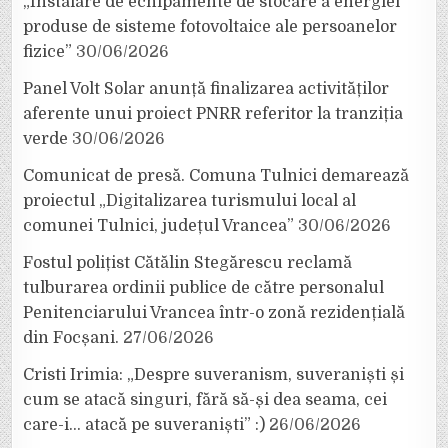
„Instalare de echipamente de stocare a energiei
produse de sisteme fotovoltaice ale persoanelor
fizice”
30/06/2026
Panel Volt Solar anunță finalizarea activităților
aferente unui proiect PNRR referitor la tranziția
verde
30/06/2026
Comunicat de presă. Comuna Tulnici demarează
proiectul „Digitalizarea turismului local al
comunei Tulnici, județul Vrancea”
30/06/2026
Fostul polițist Cătălin Stegărescu reclamă
tulburarea ordinii publice de către personalul
Penitenciarului Vrancea într-o zonă rezidențială
din Focșani.
27/06/2026
Cristi Irimia: „Despre suveranism, suveraniști și
cum se atacă singuri, fără să-și dea seama, cei
care-i… atacă pe suveraniști” :)
26/06/2026