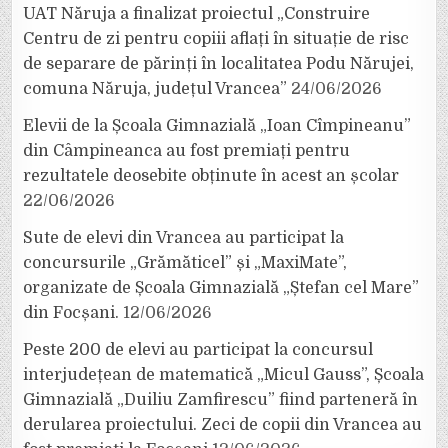
UAT Năruja a finalizat proiectul „Construire
Centru de zi pentru copiii aflați în situație de risc
de separare de părinți în localitatea Podu Nărujei,
comuna Năruja, județul Vrancea”
24/06/2026
Elevii de la Școala Gimnazială „Ioan Cîmpineanu”
din Câmpineanca au fost premiați pentru
rezultatele deosebite obținute în acest an școlar
22/06/2026
Sute de elevi din Vrancea au participat la
concursurile „Grămăticel” și „MaxiMate”,
organizate de Școala Gimnazială „Ștefan cel Mare”
din Focșani.
12/06/2026
Peste 200 de elevi au participat la concursul
interjudețean de matematică „Micul Gauss”, Școala
Gimnazială „Duiliu Zamfirescu” fiind parteneră în
derularea proiectului. Zeci de copii din Vrancea au