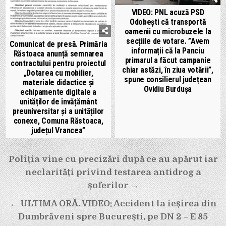
VIDEO: PNL acuză PSD
Odobești că transportă
oamenii cu microbuzele la
secțiile de votare. ”Avem
Comunicat de presă. Primăria
informații că la Panciu
Răstoaca anunță semnarea
primarul a făcut campanie
contractului pentru proiectul
chiar astăzi, în ziua votării”,
„Dotarea cu mobilier,
spune consilierul județean
materiale didactice și
Ovidiu Burdușa
echipamente digitale a
unităților de învățământ
preuniversitar și a unităților
conexe, Comuna Răstoaca,
județul Vrancea”
Navigare
Poliția vine cu precizări după ce au apărut iar
în
neclarități privind testarea antidrog a
articole
șoferilor →
← ULTIMA ORĂ. VIDEO: Accident la ieșirea din
Dumbrăveni spre București, pe DN 2 – E 85