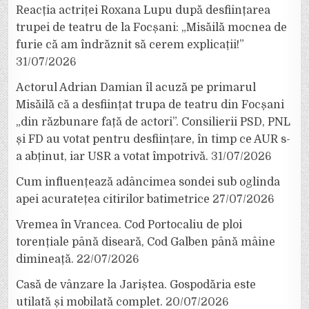
Reacția actriței Roxana Lupu după desființarea
trupei de teatru de la Focșani: „Misăilă mocnea de
furie că am îndrăznit să cerem explicații!”
31/07/2026
Actorul Adrian Damian îl acuză pe primarul
Misăilă că a desființat trupa de teatru din Focșani
„din răzbunare față de actori”. Consilierii PSD, PNL
și FD au votat pentru desființare, în timp ce AUR s-
a abținut, iar USR a votat împotrivă.
31/07/2026
Cum influențează adâncimea sondei sub oglinda
apei acuratețea citirilor batimetrice
27/07/2026
Vremea în Vrancea. Cod Portocaliu de ploi
torențiale până diseară, Cod Galben până mâine
dimineață.
22/07/2026
Casă de vânzare la Jariștea. Gospodăria este
utilată și mobilată complet.
20/07/2026