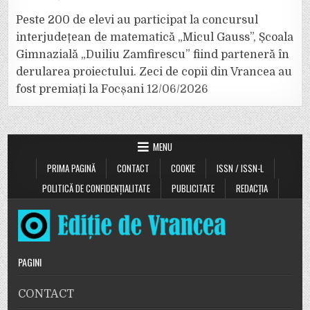
Peste 200 de elevi au participat la concursul
interjudețean de matematică „Micul Gauss”, Școala
Gimnazială „Duiliu Zamfirescu” fiind parteneră în
derularea proiectului. Zeci de copii din Vrancea au
fost premiați la Focșani
12/06/2026
MENU
PRIMA PAGINĂ
CONTACT
COOKIE
ISSN / ISSN-L
POLITICĂ DE CONFIDENȚIALITATE
PUBLICITATE
REDACȚIA
PAGINI
CONTACT