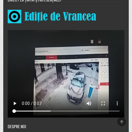
SCRO
TO
DESPRE NOI
TOP