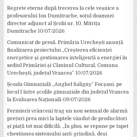
Regrete eterne după trecerea la cele veșnice a
profesorului Ion Dumitrache, soțul doamnei
director adjunct al Școlii nr. 10, Mitrița
Dumitrache
10/07/2026
Comunicat de presă. Primăria Urechești anunță
finalizarea proiectului „Creșterea eficienței
energetice și gestionarea inteligentă a energiei în
sediul Primăriei și Căminul Cultural, Comuna
Urechești, județul Vrancea”
10/07/2026
Școala Gimnazială „Anghel Saligny” Focșani, pe
locul I între școlile gimnaziale din județul Vrancea
la Evaluarea Națională
09/07/2026
Fermierii vrânceni trag un nou semnal de alarmă:
prețuri prea mici la laptele vândut de producători
și piață tot mai dificilă. „În plus, se repune pe tapet
chestiunea sistemului anti-grindină, deși