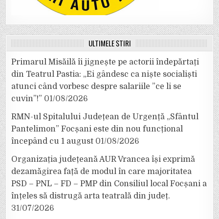
ULTIMELE ȘTIRI
Primarul Misăilă îi jignește pe actorii îndepărtați
din Teatrul Pastia: „Ei gândesc ca niște socialiști
atunci când vorbesc despre salariile ”ce li se
cuvin”!”
01/08/2026
RMN-ul Spitalului Județean de Urgență „Sfântul
Pantelimon” Focșani este din nou funcțional
începând cu 1 august
01/08/2026
Organizația județeană AUR Vrancea își exprimă
dezamăgirea față de modul în care majoritatea
PSD – PNL – FD – PMP din Consiliul local Focșani a
înțeles să distrugă arta teatrală din județ.
31/07/2026