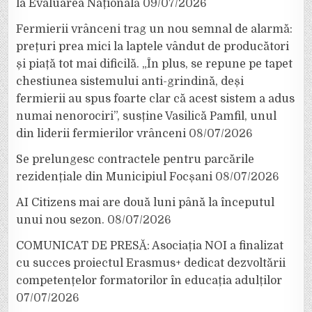
la Evaluarea Națională
09/07/2026
Fermierii vrânceni trag un nou semnal de alarmă:
prețuri prea mici la laptele vândut de producători
și piață tot mai dificilă. „În plus, se repune pe tapet
chestiunea sistemului anti-grindină, deși
fermierii au spus foarte clar că acest sistem a adus
numai nenorociri”, susține Vasilică Pamfil, unul
din liderii fermierilor vrânceni
08/07/2026
Se prelungesc contractele pentru parcările
rezidențiale din Municipiul Focșani
08/07/2026
AI Citizens mai are două luni până la începutul
unui nou sezon.
08/07/2026
COMUNICAT DE PRESĂ: Asociația NOI a finalizat
cu succes proiectul Erasmus+ dedicat dezvoltării
competențelor formatorilor în educația adulților
07/07/2026