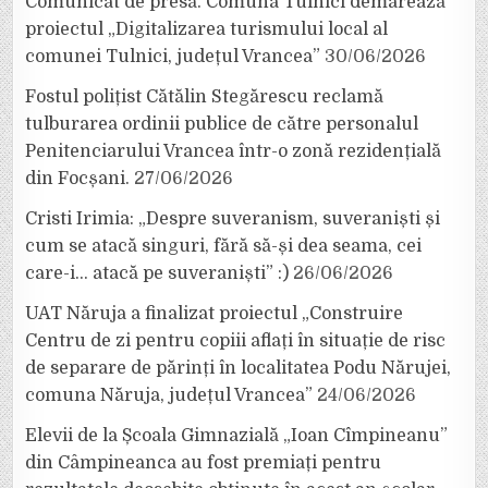
Comunicat de presă. Comuna Tulnici demarează
proiectul „Digitalizarea turismului local al
comunei Tulnici, județul Vrancea”
30/06/2026
Fostul polițist Cătălin Stegărescu reclamă
tulburarea ordinii publice de către personalul
Penitenciarului Vrancea într-o zonă rezidențială
din Focșani.
27/06/2026
Cristi Irimia: „Despre suveranism, suveraniști și
cum se atacă singuri, fără să-și dea seama, cei
care-i… atacă pe suveraniști” :)
26/06/2026
UAT Năruja a finalizat proiectul „Construire
Centru de zi pentru copiii aflați în situație de risc
de separare de părinți în localitatea Podu Nărujei,
comuna Năruja, județul Vrancea”
24/06/2026
Elevii de la Școala Gimnazială „Ioan Cîmpineanu”
din Câmpineanca au fost premiați pentru