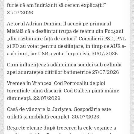
furie că am îndrăznit să cerem explicații!”
31/07/2026
Actorul Adrian Damian îl acuză pe primarul
Misăilă că a desființat trupa de teatru din Focșani
„din răzbunare față de actori”. Consilierii PSD, PNL
și FD au votat pentru desființare, în timp ce AUR s-
a abținut, iar USR a votat împotrivă.
31/07/2026
Cum influențează adâncimea sondei sub oglinda
apei acuratețea citirilor batimetrice
27/07/2026
Vremea în Vrancea. Cod Portocaliu de ploi
torențiale până diseară, Cod Galben până mâine
dimineață.
22/07/2026
Casă de vânzare la Jariștea. Gospodăria este
utilată și mobilată complet.
20/07/2026
Regrete eterne după trecerea la cele veșnice a