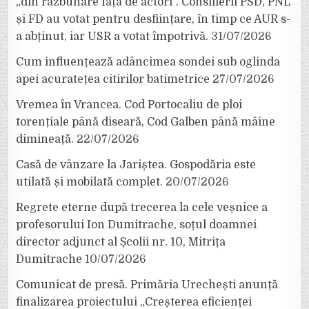
„din răzbunare față de actori”. Consilierii PSD, PNL
și FD au votat pentru desființare, în timp ce AUR s-
a abținut, iar USR a votat împotrivă.
31/07/2026
Cum influențează adâncimea sondei sub oglinda
apei acuratețea citirilor batimetrice
27/07/2026
Vremea în Vrancea. Cod Portocaliu de ploi
torențiale până diseară, Cod Galben până mâine
dimineață.
22/07/2026
Casă de vânzare la Jariștea. Gospodăria este
utilată și mobilată complet.
20/07/2026
Regrete eterne după trecerea la cele veșnice a
profesorului Ion Dumitrache, soțul doamnei
director adjunct al Școlii nr. 10, Mitrița
Dumitrache
10/07/2026
Comunicat de presă. Primăria Urechești anunță
finalizarea proiectului „Creșterea eficienței