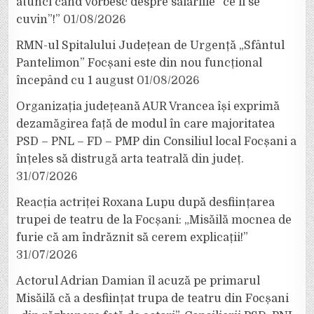
atunci când vorbesc despre salariile ”ce li se
cuvin”!”
01/08/2026
RMN-ul Spitalului Județean de Urgență „Sfântul
Pantelimon” Focșani este din nou funcțional
începând cu 1 august
01/08/2026
Organizația județeană AUR Vrancea își exprimă
dezamăgirea față de modul în care majoritatea
PSD – PNL – FD – PMP din Consiliul local Focșani a
înțeles să distrugă arta teatrală din județ.
31/07/2026
Reacția actriței Roxana Lupu după desființarea
trupei de teatru de la Focșani: „Misăilă mocnea de
furie că am îndrăznit să cerem explicații!”
31/07/2026
Actorul Adrian Damian îl acuză pe primarul
Misăilă că a desființat trupa de teatru din Focșani