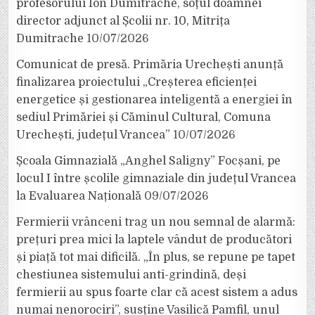
profesorului Ion Dumitrache, soțul doamnei
director adjunct al Școlii nr. 10, Mitrița
Dumitrache
10/07/2026
Comunicat de presă. Primăria Urechești anunță
finalizarea proiectului „Creșterea eficienței
energetice și gestionarea inteligentă a energiei în
sediul Primăriei și Căminul Cultural, Comuna
Urechești, județul Vrancea”
10/07/2026
Școala Gimnazială „Anghel Saligny” Focșani, pe
locul I între școlile gimnaziale din județul Vrancea
la Evaluarea Națională
09/07/2026
Fermierii vrânceni trag un nou semnal de alarmă:
prețuri prea mici la laptele vândut de producători
și piață tot mai dificilă. „În plus, se repune pe tapet
chestiunea sistemului anti-grindină, deși
fermierii au spus foarte clar că acest sistem a adus
numai nenorociri”, susține Vasilică Pamfil, unul