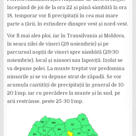
VREMEA
ÎN
începând de joi de la ora 22 și până sâmbătă la ora
ROMÂNIA.
PLOI,
18, temporar vor fi precipitații în cea mai mare
NINSORI,
LAPOVIȚĂ.
parte a țării, în extindere dinspre vest și nord-vest.
Vor fi mai ales ploi, iar în Transilvania și Moldova,
în seara zilei de vineri (29 noiembrie) și pe
parcursul nopții de vineri spre sâmbătă (29/30
noiembrie), local și ninsori sau lapoviță. Izolat se
va depune polei. La munte treptat vor predomina
ninsorile și se va depune strat de zăpadă. Se vor
acumula cantități de precipitații în general de 10-
20 l/mp, iar cu precădere la munte și în sud, pe
arii restrânse, peste 25-30 l/mp.