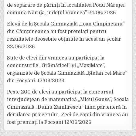
de separare de părinți în localitatea Podu Nărujei,
comuna Năruja, județul Vrancea”
24/06/2026
Elevii de la Școala Gimnazială „Ioan Cîmpineanu”
din Câmpineanca au fost premiați pentru
rezultatele deosebite obținute în acest an școlar
22/06/2026
Sute de elevi din Vrancea au participat la
concursurile „Grămăticel” și „MaxiMate”,
organizate de Școala Gimnazială „Ștefan cel Mare”
din Focșani.
12/06/2026
Peste 200 de elevi au participat la concursul
interjudețean de matematică „Micul Gauss”, Școala
Gimnazială „Duiliu Zamfirescu” fiind parteneră în
derularea proiectului. Zeci de copii din Vrancea au
fost premiați la Focșani
12/06/2026