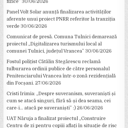
fizice”
30/06/2026
Panel Volt Solar anunță finalizarea activităților
aferente unui proiect PNRR referitor la tranziția
verde
30/06/2026
Comunicat de presă. Comuna Tulnici demarează
proiectul „Digitalizarea turismului local al
comunei Tulnici, județul Vrancea”
30/06/2026
Fostul polițist Cătălin Stegărescu reclamă
tulburarea ordinii publice de către personalul
Penitenciarului Vrancea într-o zonă rezidențială
din Focșani.
27/06/2026
Cristi Irimia: „Despre suveranism, suveraniști și
cum se atacă singuri, fără să-și dea seama, cei
care-i… atacă pe suveraniști” :)
26/06/2026
UAT Năruja a finalizat proiectul „Construire
Centru de zi pentru copiii aflați în situație de risc