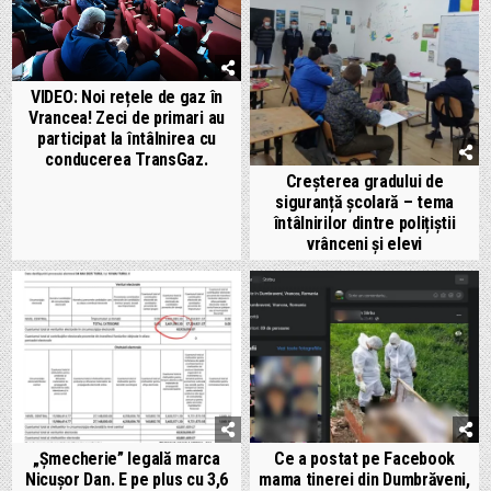
VIDEO: Noi rețele de gaz în
Vrancea! Zeci de primari au
participat la întâlnirea cu
conducerea TransGaz.
Creșterea gradului de
siguranță școlară – tema
întâlnirilor dintre polițiștii
vrânceni și elevi
„Șmecherie” legală marca
Ce a postat pe Facebook
Nicușor Dan. E pe plus cu 3,6
mama tinerei din Dumbrăveni,