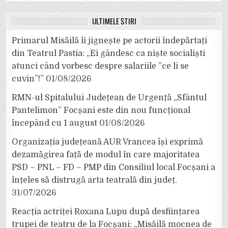
ULTIMELE ȘTIRI
Primarul Misăilă îi jignește pe actorii îndepărtați
din Teatrul Pastia: „Ei gândesc ca niște socialiști
atunci când vorbesc despre salariile ”ce li se
cuvin”!”
01/08/2026
RMN-ul Spitalului Județean de Urgență „Sfântul
Pantelimon” Focșani este din nou funcțional
începând cu 1 august
01/08/2026
Organizația județeană AUR Vrancea își exprimă
dezamăgirea față de modul în care majoritatea
PSD – PNL – FD – PMP din Consiliul local Focșani a
înțeles să distrugă arta teatrală din județ.
31/07/2026
Reacția actriței Roxana Lupu după desființarea
trupei de teatru de la Focșani: „Misăilă mocnea de