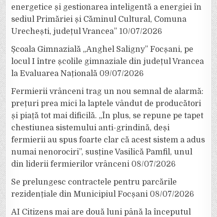
energetice și gestionarea inteligentă a energiei în
sediul Primăriei și Căminul Cultural, Comuna
Urechești, județul Vrancea”
10/07/2026
Școala Gimnazială „Anghel Saligny” Focșani, pe
locul I între școlile gimnaziale din județul Vrancea
la Evaluarea Națională
09/07/2026
Fermierii vrânceni trag un nou semnal de alarmă:
prețuri prea mici la laptele vândut de producători
și piață tot mai dificilă. „În plus, se repune pe tapet
chestiunea sistemului anti-grindină, deși
fermierii au spus foarte clar că acest sistem a adus
numai nenorociri”, susține Vasilică Pamfil, unul
din liderii fermierilor vrânceni
08/07/2026
Se prelungesc contractele pentru parcările
rezidențiale din Municipiul Focșani
08/07/2026
AI Citizens mai are două luni până la începutul