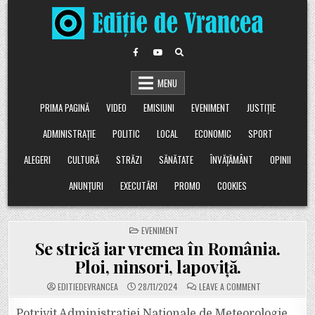
Skip
to
content
MENU
PRIMA PAGINĂ
VIDEO
EMISIUNI
EVENIMENT
JUSTIȚIE
ADMINISTRAȚIE
POLITIC
LOCAL
ECONOMIC
SPORT
ALEGERI
CULTURĂ
STRĂZI
SĂNĂTATE
ÎNVĂȚĂMÂNT
OPINII
ANUNȚURI
EXECUTĂRI
PROMO
COOKIES
POSTED
EVENIMENT
IN
Se strică iar vremea în România.
Ploi, ninsori, lapoviță.
ON
EDITIEDEVRANCEA
28/11/2024
LEAVE A COMMENT
SE
STRICĂ
IAR
Potrivit Administrației Naționale de Meteorologie,