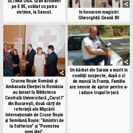
ULTIMA ORĂ: Grav accident
pe E 85, soldat cu patru
victime, la Sascut.
In honorem magistri
Gheorghiță Geană 80
Un bărbat din Suraia a murit în
condiții suspecte, după o zi
Crucea Roșie Română și
de muncă în Franța. Familia
Ambasada Elveției în România
are nevoie de ajutor pentru a-
au lansat la Biblioteca
i aduce trupul în țară
Centrală Universitară „Carol I”
din București, două cărți de
referință ale Mișcării
Internaționale de Cruce Roșie
și Semilună Roșie: ”Amintiri de
la Solferino” și ”Povestea
unei idei”.