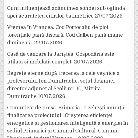
Cum influențează adâncimea sondei sub oglinda
apei acuratețea citirilor batimetrice
27/07/2026
Vremea în Vrancea. Cod Portocaliu de ploi
torențiale până diseară, Cod Galben până mâine
dimineață.
22/07/2026
Casă de vânzare la Jariștea. Gospodăria este
utilată și mobilată complet.
20/07/2026
Regrete eterne după trecerea la cele veșnice a
profesorului Ion Dumitrache, soțul doamnei
director adjunct al Școlii nr. 10, Mitrița
Dumitrache
10/07/2026
Comunicat de presă. Primăria Urechești anunță
finalizarea proiectului „Creșterea eficienței
energetice și gestionarea inteligentă a energiei în
sediul Primăriei și Căminul Cultural, Comuna