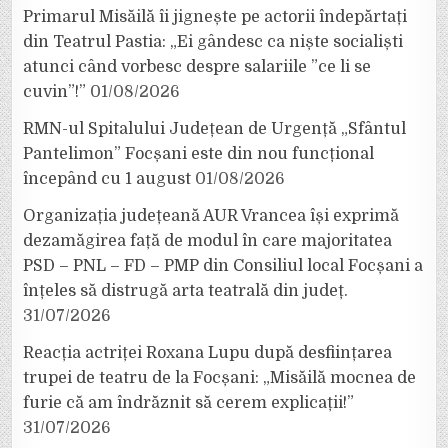
Primarul Misăilă îi jignește pe actorii îndepărtați
din Teatrul Pastia: „Ei gândesc ca niște socialiști
atunci când vorbesc despre salariile ”ce li se
cuvin”!”
01/08/2026
RMN-ul Spitalului Județean de Urgență „Sfântul
Pantelimon” Focșani este din nou funcțional
începând cu 1 august
01/08/2026
Organizația județeană AUR Vrancea își exprimă
dezamăgirea față de modul în care majoritatea
PSD – PNL – FD – PMP din Consiliul local Focșani a
înțeles să distrugă arta teatrală din județ.
31/07/2026
Reacția actriței Roxana Lupu după desființarea
trupei de teatru de la Focșani: „Misăilă mocnea de
furie că am îndrăznit să cerem explicații!”
31/07/2026