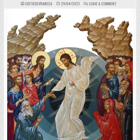
ON
EDITIEDEVRANCEA
29/04/2021
LEAVE A COMMENT
DAVID
CHIRIȚĂ,
PRIMARUL
COMUNEI
RĂSTOACA:
”BUCURIA
ÎNVIERII
DOMNULUI
NOSTRU
IISUS
HRISTOS
SĂ
VĂ
GĂSEASCĂ
ÎN
PACE!”