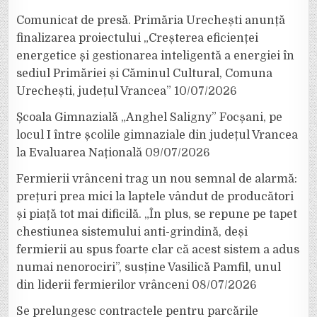
Comunicat de presă. Primăria Urechești anunță
finalizarea proiectului „Creșterea eficienței
energetice și gestionarea inteligentă a energiei în
sediul Primăriei și Căminul Cultural, Comuna
Urechești, județul Vrancea”
10/07/2026
Școala Gimnazială „Anghel Saligny” Focșani, pe
locul I între școlile gimnaziale din județul Vrancea
la Evaluarea Națională
09/07/2026
Fermierii vrânceni trag un nou semnal de alarmă:
prețuri prea mici la laptele vândut de producători
și piață tot mai dificilă. „În plus, se repune pe tapet
chestiunea sistemului anti-grindină, deși
fermierii au spus foarte clar că acest sistem a adus
numai nenorociri”, susține Vasilică Pamfil, unul
din liderii fermierilor vrânceni
08/07/2026
Se prelungesc contractele pentru parcările