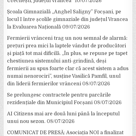
Urechești, județul Vrancea”
10/07/2026
Școala Gimnazială „Anghel Saligny” Focșani, pe
locul I între școlile gimnaziale din județul Vrancea
la Evaluarea Națională
09/07/2026
Fermierii vrânceni trag un nou semnal de alarmă:
prețuri prea mici la laptele vândut de producători
și piață tot mai dificilă. „În plus, se repune pe tapet
chestiunea sistemului anti-grindină, deși
fermierii au spus foarte clar că acest sistem a adus
numai nenorociri”, susține Vasilică Pamfil, unul
din liderii fermierilor vrânceni
08/07/2026
Se prelungesc contractele pentru parcările
rezidențiale din Municipiul Focșani
08/07/2026
AI Citizens mai are două luni până la începutul
unui nou sezon.
08/07/2026
COMUNICAT DE PRESĂ: Asociația NOI a finalizat