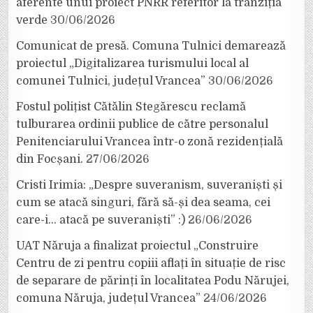
aferente unui proiect PNRR referitor la tranziția
verde
30/06/2026
Comunicat de presă. Comuna Tulnici demarează
proiectul „Digitalizarea turismului local al
comunei Tulnici, județul Vrancea”
30/06/2026
Fostul polițist Cătălin Stegărescu reclamă
tulburarea ordinii publice de către personalul
Penitenciarului Vrancea într-o zonă rezidențială
din Focșani.
27/06/2026
Cristi Irimia: „Despre suveranism, suveraniști și
cum se atacă singuri, fără să-și dea seama, cei
care-i… atacă pe suveraniști” :)
26/06/2026
UAT Năruja a finalizat proiectul „Construire
Centru de zi pentru copiii aflați în situație de risc
de separare de părinți în localitatea Podu Nărujei,
comuna Năruja, județul Vrancea”
24/06/2026