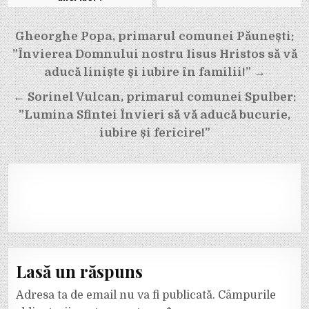
Navigare
Gheorghe Popa, primarul comunei Păunești:
în
”Învierea Domnului nostru Iisus Hristos să vă
articole
aducă liniște și iubire în familii!” →
← Sorinel Vulcan, primarul comunei Spulber:
”Lumina Sfintei Învieri să vă aducă bucurie,
iubire și fericire!”
Lasă un răspuns
Adresa ta de email nu va fi publicată.
Câmpurile