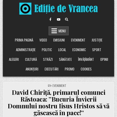
Skip
to
content
MENU
PRIMA PAGINĂ
VIDEO
EMISIUNI
EVENIMENT
JUSTIȚIE
ADMINISTRAȚIE
POLITIC
LOCAL
ECONOMIC
SPORT
ALEGERI
CULTURĂ
STRĂZI
SĂNĂTATE
ÎNVĂȚĂMÂNT
OPINII
ANUNȚURI
EXECUTĂRI
PROMO
COOKIES
POSTED
EVENIMENT
IN
David Chiriță, primarul comunei
Răstoaca: ”Bucuria Învierii
Domnului nostru Iisus Hristos să vă
găsească în pace!”