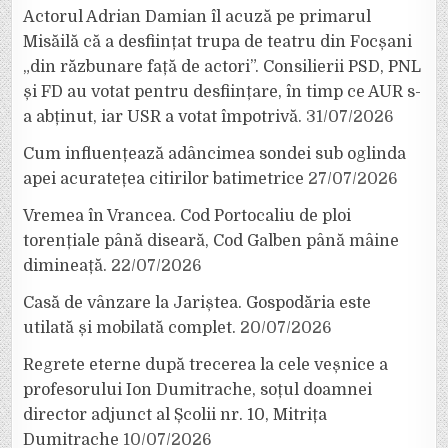
Actorul Adrian Damian îl acuză pe primarul
Misăilă că a desființat trupa de teatru din Focșani
„din răzbunare față de actori”. Consilierii PSD, PNL
și FD au votat pentru desființare, în timp ce AUR s-
a abținut, iar USR a votat împotrivă.
31/07/2026
Cum influențează adâncimea sondei sub oglinda
apei acuratețea citirilor batimetrice
27/07/2026
Vremea în Vrancea. Cod Portocaliu de ploi
torențiale până diseară, Cod Galben până mâine
dimineață.
22/07/2026
Casă de vânzare la Jariștea. Gospodăria este
utilată și mobilată complet.
20/07/2026
Regrete eterne după trecerea la cele veșnice a
profesorului Ion Dumitrache, soțul doamnei
director adjunct al Școlii nr. 10, Mitrița
Dumitrache
10/07/2026