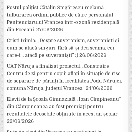
Fostul polițist Cătălin Stegărescu reclamă
tulburarea ordinii publice de către personalul
Penitenciarului Vrancea într-o zonă rezidențială
din Focșani.
27/06/2026
Cristi Irimia: „Despre suveranism, suveraniști și
cum se atacă singuri, fără să-și dea seama, cei
care-i… atacă pe suveraniști” :)
26/06/2026
UAT Năruja a finalizat proiectul „Construire
Centru de zi pentru copiii aflați în situație de risc
de separare de părinți în localitatea Podu Nărujei,
comuna Năruja, județul Vrancea”
24/06/2026
Elevii de la Școala Gimnazială „Ioan Cîmpineanu”
din Câmpineanca au fost premiați pentru
rezultatele deosebite obținute în acest an școlar
22/06/2026