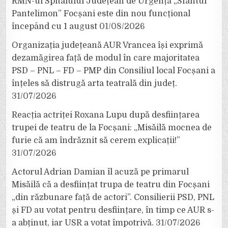
RMN-ul Spitalului Județean de Urgență „Sfântul
Pantelimon” Focșani este din nou funcțional
începând cu 1 august
01/08/2026
Organizația județeană AUR Vrancea își exprimă
dezamăgirea față de modul în care majoritatea
PSD – PNL – FD – PMP din Consiliul local Focșani a
înțeles să distrugă arta teatrală din județ.
31/07/2026
Reacția actriței Roxana Lupu după desființarea
trupei de teatru de la Focșani: „Misăilă mocnea de
furie că am îndrăznit să cerem explicații!”
31/07/2026
Actorul Adrian Damian îl acuză pe primarul
Misăilă că a desființat trupa de teatru din Focșani
„din răzbunare față de actori”. Consilierii PSD, PNL
și FD au votat pentru desființare, în timp ce AUR s-
a abținut, iar USR a votat împotrivă.
31/07/2026