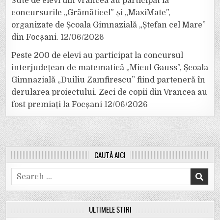
Sute de elevi din Vrancea au participat la
concursurile „Grămăticel” și „MaxiMate”,
organizate de Școala Gimnazială „Ștefan cel Mare”
din Focșani.
12/06/2026
Peste 200 de elevi au participat la concursul
interjudețean de matematică „Micul Gauss”, Școala
Gimnazială „Duiliu Zamfirescu” fiind parteneră în
derularea proiectului. Zeci de copii din Vrancea au
fost premiați la Focșani
12/06/2026
CAUTĂ AICI
Search
for:
ULTIMELE ȘTIRI