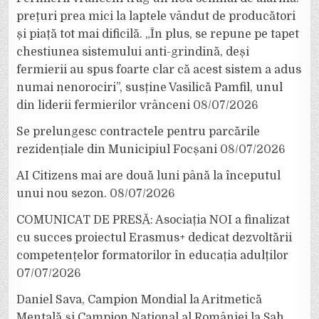
prețuri prea mici la laptele vândut de producători
și piață tot mai dificilă. „În plus, se repune pe tapet
chestiunea sistemului anti-grindină, deși
fermierii au spus foarte clar că acest sistem a adus
numai nenorociri”, susține Vasilică Pamfil, unul
din liderii fermierilor vrânceni
08/07/2026
Se prelungesc contractele pentru parcările
rezidențiale din Municipiul Focșani
08/07/2026
AI Citizens mai are două luni până la începutul
unui nou sezon.
08/07/2026
COMUNICAT DE PRESĂ: Asociația NOI a finalizat
cu succes proiectul Erasmus+ dedicat dezvoltării
competențelor formatorilor în educația adulților
07/07/2026
Daniel Sava, Campion Mondial la Aritmetică
Mentală și Campion Național al României la Șah