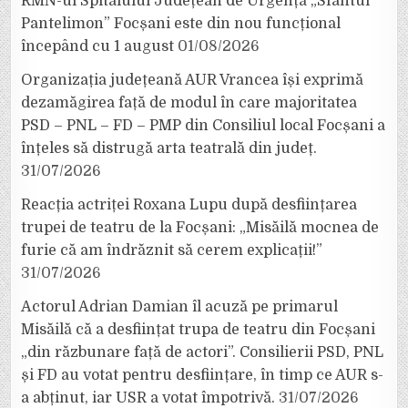
RMN-ul Spitalului Județean de Urgență „Sfântul
Pantelimon” Focșani este din nou funcțional
începând cu 1 august
01/08/2026
Organizația județeană AUR Vrancea își exprimă
dezamăgirea față de modul în care majoritatea
PSD – PNL – FD – PMP din Consiliul local Focșani a
înțeles să distrugă arta teatrală din județ.
31/07/2026
Reacția actriței Roxana Lupu după desființarea
trupei de teatru de la Focșani: „Misăilă mocnea de
furie că am îndrăznit să cerem explicații!”
31/07/2026
Actorul Adrian Damian îl acuză pe primarul
Misăilă că a desființat trupa de teatru din Focșani
„din răzbunare față de actori”. Consilierii PSD, PNL
și FD au votat pentru desființare, în timp ce AUR s-
a abținut, iar USR a votat împotrivă.
31/07/2026