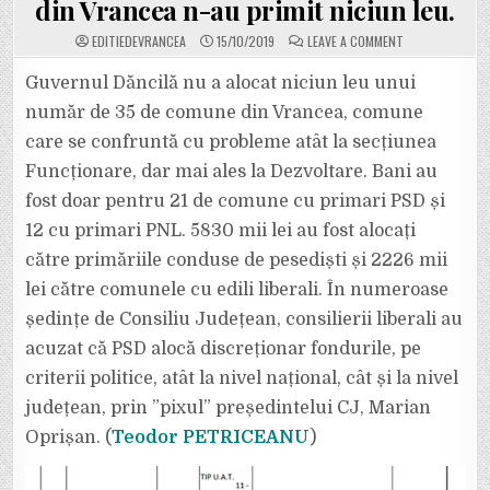
din Vrancea n-au primit niciun leu.
ON
EDITIEDEVRANCEA
15/10/2019
LEAVE A COMMENT
CUM
A
ÎMPĂRȚIT
Guvernul Dăncilă nu a alocat niciun leu unui
GUVERNUL
DĂNCILĂ
număr de 35 de comune din Vrancea, comune
BANII
CĂTRE
care se confruntă cu probleme atât la secțiunea
PRIMĂRIILE
RURALE
Funcționare, dar mai ales la Dezvoltare. Bani au
DIN
VRANCEA:
5830
fost doar pentru 21 de comune cu primari PSD și
MII
LEI
12 cu primari PNL. 5830 mii lei au fost alocați
CĂTRE
PSD
către primăriile conduse de pesediști și 2226 mii
ȘI
2226
lei către comunele cu edili liberali. În numeroase
MII
LEI
CĂTRE
ședințe de Consiliu Județean, consilierii liberali au
PNL.
35
acuzat că PSD alocă discreționar fondurile, pe
DE
COMUNE
criterii politice, atât la nivel național, cât și la nivel
DIN
VRANCEA
județean, prin ”pixul” președintelui CJ, Marian
N-
AU
PRIMIT
Oprișan. (
Teodor PETRICEANU
)
NICIUN
LEU.