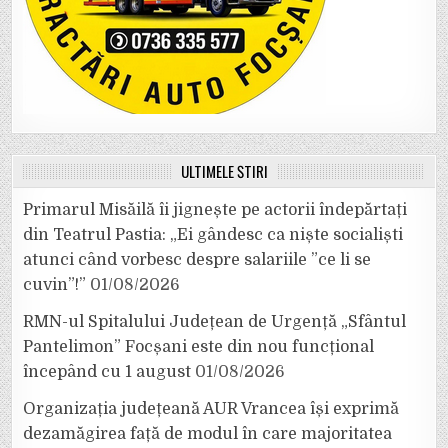
ULTIMELE ȘTIRI
Primarul Misăilă îi jignește pe actorii îndepărtați
din Teatrul Pastia: „Ei gândesc ca niște socialiști
atunci când vorbesc despre salariile ”ce li se
cuvin”!”
01/08/2026
RMN-ul Spitalului Județean de Urgență „Sfântul
Pantelimon” Focșani este din nou funcțional
începând cu 1 august
01/08/2026
Organizația județeană AUR Vrancea își exprimă
dezamăgirea față de modul în care majoritatea