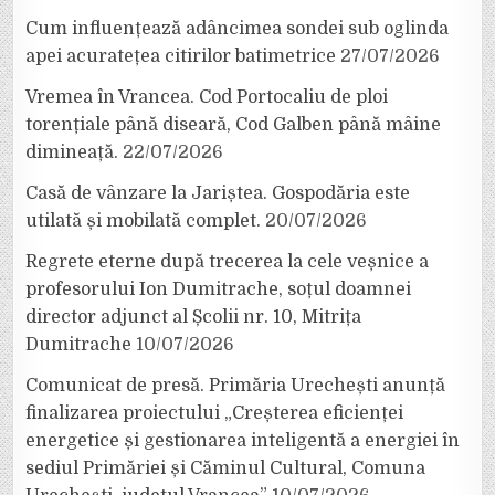
Cum influențează adâncimea sondei sub oglinda
apei acuratețea citirilor batimetrice
27/07/2026
Vremea în Vrancea. Cod Portocaliu de ploi
torențiale până diseară, Cod Galben până mâine
dimineață.
22/07/2026
Casă de vânzare la Jariștea. Gospodăria este
utilată și mobilată complet.
20/07/2026
Regrete eterne după trecerea la cele veșnice a
profesorului Ion Dumitrache, soțul doamnei
director adjunct al Școlii nr. 10, Mitrița
Dumitrache
10/07/2026
Comunicat de presă. Primăria Urechești anunță
finalizarea proiectului „Creșterea eficienței
energetice și gestionarea inteligentă a energiei în
sediul Primăriei și Căminul Cultural, Comuna