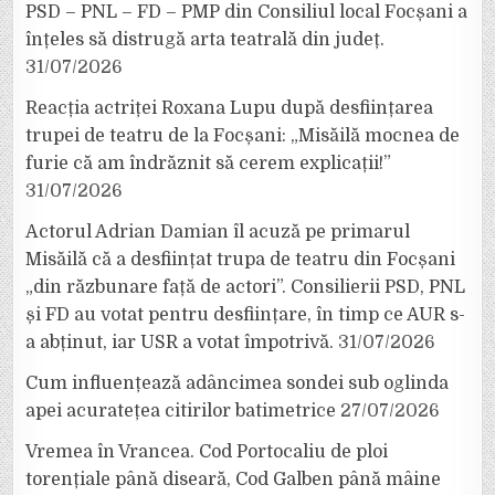
PSD – PNL – FD – PMP din Consiliul local Focșani a
înțeles să distrugă arta teatrală din județ.
31/07/2026
Reacția actriței Roxana Lupu după desființarea
trupei de teatru de la Focșani: „Misăilă mocnea de
furie că am îndrăznit să cerem explicații!”
31/07/2026
Actorul Adrian Damian îl acuză pe primarul
Misăilă că a desființat trupa de teatru din Focșani
„din răzbunare față de actori”. Consilierii PSD, PNL
și FD au votat pentru desființare, în timp ce AUR s-
a abținut, iar USR a votat împotrivă.
31/07/2026
Cum influențează adâncimea sondei sub oglinda
apei acuratețea citirilor batimetrice
27/07/2026
Vremea în Vrancea. Cod Portocaliu de ploi
torențiale până diseară, Cod Galben până mâine