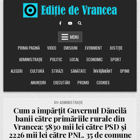
Skip
to
content
MENU
PRIMA PAGINĂ
VIDEO
EMISIUNI
EVENIMENT
JUSTIȚIE
ADMINISTRAȚIE
POLITIC
LOCAL
ECONOMIC
SPORT
ALEGERI
CULTURĂ
STRĂZI
SĂNĂTATE
ÎNVĂȚĂMÂNT
OPINII
ANUNȚURI
EXECUTĂRI
PROMO
COOKIES
POSTED
ADMINISTRAȚIE
IN
Cum a împărțit Guvernul Dăncilă
banii către primăriile rurale din
Vrancea: 5830 mii lei către PSD și
2226 mii lei către PNL. 35 de comune