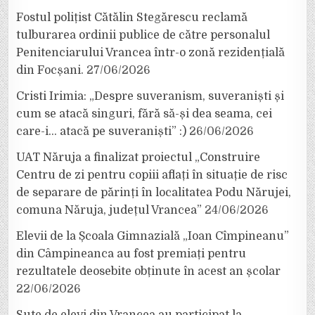
Fostul polițist Cătălin Stegărescu reclamă
tulburarea ordinii publice de către personalul
Penitenciarului Vrancea într-o zonă rezidențială
din Focșani.
27/06/2026
Cristi Irimia: „Despre suveranism, suveraniști și
cum se atacă singuri, fără să-și dea seama, cei
care-i… atacă pe suveraniști” :)
26/06/2026
UAT Năruja a finalizat proiectul „Construire
Centru de zi pentru copiii aflați în situație de risc
de separare de părinți în localitatea Podu Nărujei,
comuna Năruja, județul Vrancea”
24/06/2026
Elevii de la Școala Gimnazială „Ioan Cîmpineanu”
din Câmpineanca au fost premiați pentru
rezultatele deosebite obținute în acest an școlar
22/06/2026