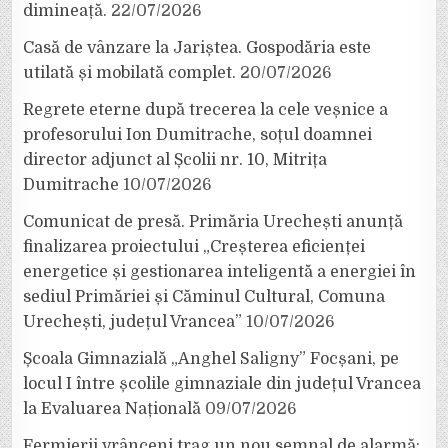
dimineață.
22/07/2026
Casă de vânzare la Jariștea. Gospodăria este
utilată și mobilată complet.
20/07/2026
Regrete eterne după trecerea la cele veșnice a
profesorului Ion Dumitrache, soțul doamnei
director adjunct al Școlii nr. 10, Mitrița
Dumitrache
10/07/2026
Comunicat de presă. Primăria Urechești anunță
finalizarea proiectului „Creșterea eficienței
energetice și gestionarea inteligentă a energiei în
sediul Primăriei și Căminul Cultural, Comuna
Urechești, județul Vrancea”
10/07/2026
Școala Gimnazială „Anghel Saligny” Focșani, pe
locul I între școlile gimnaziale din județul Vrancea
la Evaluarea Națională
09/07/2026
Fermierii vrânceni trag un nou semnal de alarmă: