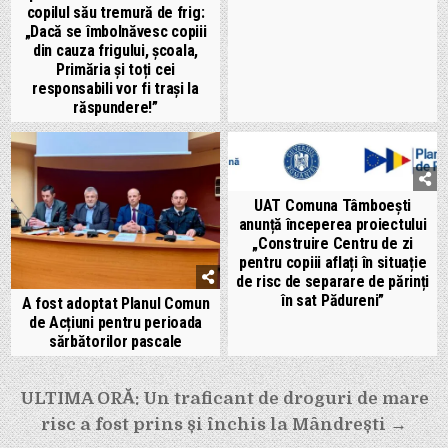
copilul său tremură de frig:
„Dacă se îmbolnăvesc copiii
din cauza frigului, școala,
Primăria și toți cei
responsabili vor fi trași la
răspundere!”
UAT Comuna Tâmboești
anunță începerea proiectului
„Construire Centru de zi
pentru copiii aflați în situație
de risc de separare de părinți
în sat Pădureni”
A fost adoptat Planul Comun
de Acțiuni pentru perioada
sărbătorilor pascale
Navigare
ULTIMA ORĂ: Un traficant de droguri de mare
în
risc a fost prins și închis la Mândrești →