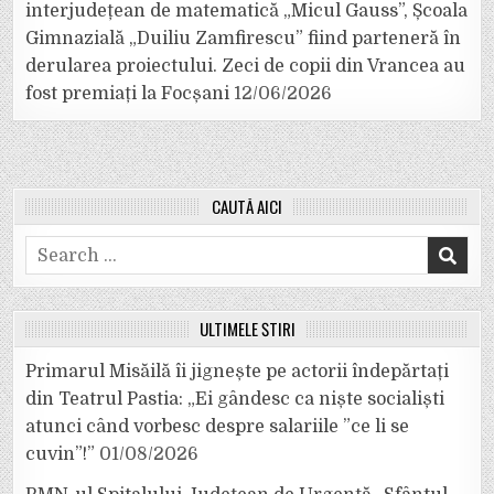
interjudețean de matematică „Micul Gauss”, Școala
Gimnazială „Duiliu Zamfirescu” fiind parteneră în
derularea proiectului. Zeci de copii din Vrancea au
fost premiați la Focșani
12/06/2026
CAUTĂ AICI
Search
for:
ULTIMELE ȘTIRI
Primarul Misăilă îi jignește pe actorii îndepărtați
din Teatrul Pastia: „Ei gândesc ca niște socialiști
atunci când vorbesc despre salariile ”ce li se
cuvin”!”
01/08/2026