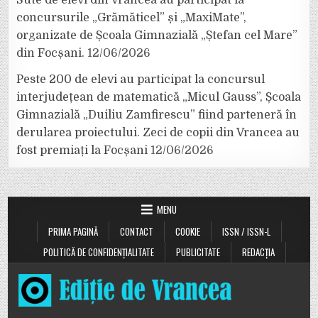
Sute de elevi din Vrancea au participat la
concursurile „Grămăticel” și „MaxiMate”,
organizate de Școala Gimnazială „Ștefan cel Mare”
din Focșani.
12/06/2026
Peste 200 de elevi au participat la concursul
interjudețean de matematică „Micul Gauss”, Școala
Gimnazială „Duiliu Zamfirescu” fiind parteneră în
derularea proiectului. Zeci de copii din Vrancea au
fost premiați la Focșani
12/06/2026
MENU
PRIMA PAGINĂ
CONTACT
COOKIE
ISSN / ISSN-L
POLITICĂ DE CONFIDENȚIALITATE
PUBLICITATE
REDACȚIA