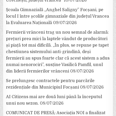
Urechești, județul Vrancea”
10/07/2026
Școala Gimnazială „Anghel Saligny” Focșani, pe
locul I între școlile gimnaziale din județul Vrancea
la Evaluarea Națională
09/07/2026
Fermierii vrânceni trag un nou semnal de alarmă:
prețuri prea mici la laptele vândut de producători
și piață tot mai dificilă. „În plus, se repune pe tapet
chestiunea sistemului anti-grindină, deși
fermierii au spus foarte clar că acest sistem a adus
numai nenorociri”, susține Vasilică Pamfil, unul
din liderii fermierilor vrânceni
08/07/2026
Se prelungesc contractele pentru parcările
rezidențiale din Municipiul Focșani
08/07/2026
AI Citizens mai are două luni până la începutul
unui nou sezon.
08/07/2026
COMUNICAT DE PRESĂ: Asociația NOI a finalizat