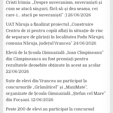
Cristi Irimia: „Despre suveranism, suveraniști și
cum se atacă singuri, fără să-și dea seama, cei
care-i… atacă pe suveraniști” :)
26/06/2026
UAT Năruja a finalizat proiectul „Construire
Centru de zi pentru copiii aflați în situație de risc
de separare de părinți în localitatea Podu Nărujei,
comuna Năruja, județul Vrancea”
24/06/2026
Elevii de la Școala Gimnazială „Ioan Cîmpineanu”
din Câmpineanca au fost premiați pentru
rezultatele deosebite obținute în acest an școlar
22/06/2026
Sute de elevi din Vrancea au participat la
concursurile „Grămăticel” și „MaxiMate”,
organizate de Școala Gimnazială „Ștefan cel Mare”
din Focșani.
12/06/2026
Peste 200 de elevi au participat la concursul