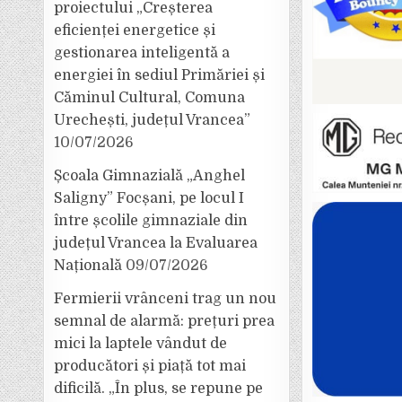
proiectului „Creșterea
eficienței energetice și
gestionarea inteligentă a
energiei în sediul Primăriei și
Căminul Cultural, Comuna
Urechești, județul Vrancea”
10/07/2026
Școala Gimnazială „Anghel
Saligny” Focșani, pe locul I
între școlile gimnaziale din
județul Vrancea la Evaluarea
Națională
09/07/2026
Fermierii vrânceni trag un nou
semnal de alarmă: prețuri prea
mici la laptele vândut de
producători și piață tot mai
dificilă. „În plus, se repune pe