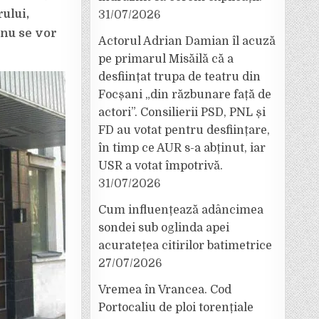
ului,
31/07/2026
 nu se vor
Actorul Adrian Damian îl acuză
pe primarul Misăilă că a
desființat trupa de teatru din
Focșani „din răzbunare față de
actori”. Consilierii PSD, PNL și
FD au votat pentru desființare,
în timp ce AUR s-a abținut, iar
USR a votat împotrivă.
31/07/2026
Cum influențează adâncimea
sondei sub oglinda apei
acuratețea citirilor batimetrice
27/07/2026
Vremea în Vrancea. Cod
Portocaliu de ploi torențiale