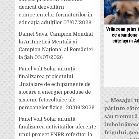
dedicat dezvoltării
competențelor formatorilor în
educația adulților
07/07/2026
Vrâncean prins 
Daniel Sava, Campion Mondial
ce abandona 
cățeluși în A
la Aritmetică Mentală și
Campion Național al României
la Șah
03/07/2026
Panel Volt Solar anunță
finalizarea proiectului
„Instalare de echipamente de
stocare a energiei produse de
Navigar
sisteme fotovoltaice ale
← Mesajul tu
persoanelor fizice”
30/06/2026
părinte cătr
în
său tremură 
Panel Volt Solar anunță
articole
îmbolnăvesc
finalizarea activităților aferente
frigului, șco
unui proiect PNRR referitor la