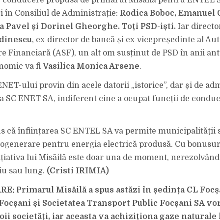
e conducere propusă de primarul Misăilă pentru ENTEL 
 în Consiliul de Administrație:
Rodica Boboc, Emanuel 
a Pavel și Dorinel Gheorghe. Toți PSD-iști.
Iar directo
ădinescu
, ex-director de bancă și ex-vicepreședinte al Auto
 Financiară (ASF), un alt om susținut de PSD în anii ante
nomic va fi
Vasilica Monica Arsene
.
NET-ului provin din acele datorii „istorice”, dar și de ad
a SC ENET SA, indiferent cine a ocupat funcții de condu
us că înființarea SC ENTEL SA va permite municipalității 
ogenerare pentru energia electrică produsă. Cu bonusur
ițiativa lui Misăilă este doar una de moment, nerezolvân
u sau lung.
(Cristi IRIMIA)
: Primarul Misăilă a spus astăzi în ședința CL Focș
Focșani și Societatea Transport Public Focșani SA vor
oii societăți, iar aceasta va achiziționa gaze naturale l