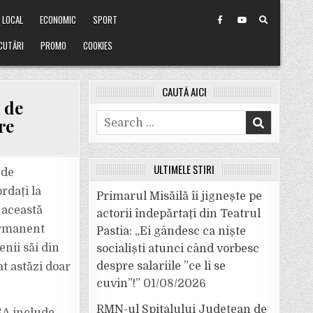
LOCAL
ECONOMIC
SPORT
CUTĂRI
PROMO
COOKIES
CAUTĂ AICI
 de
Search
re
for:
ULTIMELE ȘTIRI
 de
rdați la
Primarul Misăilă îi jignește pe
 această
actorii îndepărtați din Teatrul
ermanent
Pastia: „Ei gândesc ca niște
enii săi din
socialiști atunci când vorbesc
despre salariile ”ce li se
at astăzi doar
cuvin”!”
01/08/2026
RMN-ul Spitalului Județean de