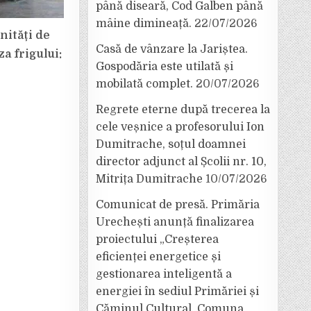
până diseară, Cod Galben până
mâine dimineață.
22/07/2026
nități de
Casă de vânzare la Jariștea.
a frigului:
Gospodăria este utilată și
mobilată complet.
20/07/2026
Regrete eterne după trecerea la
cele veșnice a profesorului Ion
Dumitrache, soțul doamnei
director adjunct al Școlii nr. 10,
Mitrița Dumitrache
10/07/2026
Comunicat de presă. Primăria
Urechești anunță finalizarea
proiectului „Creșterea
eficienței energetice și
gestionarea inteligentă a
energiei în sediul Primăriei și
Căminul Cultural, Comuna