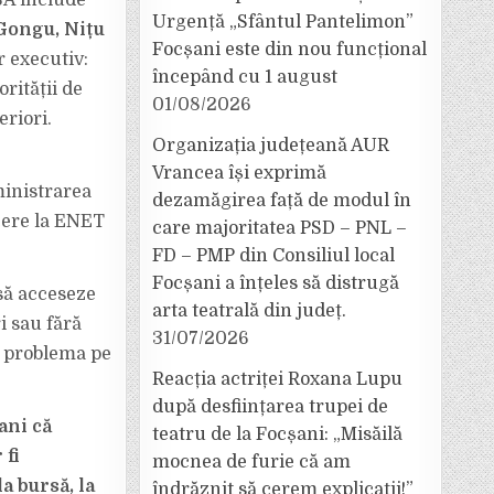
SA include
Urgență „Sfântul Pantelimon”
Gongu, Nițu
Focșani este din nou funcțional
r executiv:
începând cu 1 august
rității de
01/08/2026
riori.
Organizația județeană AUR
Vrancea își exprimă
ministrarea
dezamăgirea față de modul în
cere la ENET
care majoritatea PSD – PNL –
FD – PMP din Consiliul local
Focșani a înțeles să distrugă
să acceseze
arta teatrală din județ.
i sau fără
31/07/2026
d problema pe
Reacția actriței Roxana Lupu
după desființarea trupei de
ani că
teatru de la Focșani: „Misăilă
 fi
mocnea de furie că am
a bursă, la
îndrăznit să cerem explicații!”