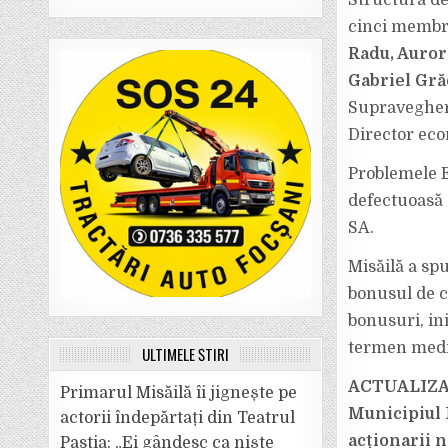
Structura d
cinci membri
Radu, Auror
Gabriel Gr
Supraveghere
Director eco
Problemele E
defectuoasă 
SA.
Misăilă a sp
bonusul de c
bonusuri, in
termen medi
ULTIMELE ȘTIRI
ACTUALIZARE
Primarul Misăilă îi jignește pe
Municipiul 
actorii îndepărtați din Teatrul
acționarii n
Pastia: „Ei gândesc ca niște