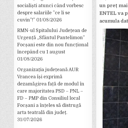
socialiști atunci când vorbesc
un preț mai
despre salariile ”ce li se
ENTEL va put
cuvin”!”
01/08/2026
acumula dat
RMN-ul Spitalului Județean de
Urgență „Sfântul Pantelimon”
Focșani este din nou funcțional
începând cu 1 august
01/08/2026
Organizația județeană AUR
Vrancea își exprimă
dezamăgirea față de modul în
care majoritatea PSD – PNL –
FD – PMP din Consiliul local
Focșani a înțeles să distrugă
arta teatrală din județ.
31/07/2026