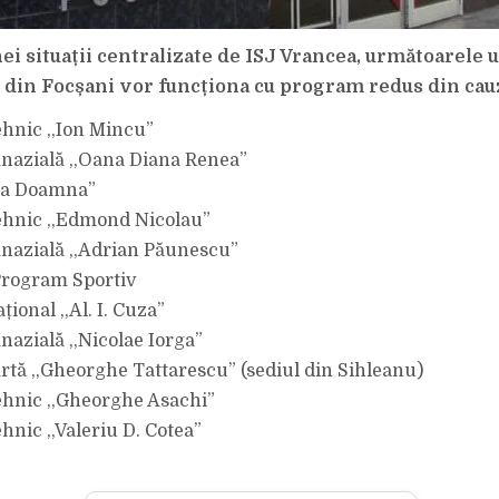
i situații centralizate de ISJ Vrancea, următoarele u
din Focșani vor funcționa cu program redus din cauz
ehnic ,,Ion Mincu”
nazială ,,Oana Diana Renea”
ena Doamna”
ehnic ,,Edmond Nicolau”
nazială ,,Adrian Păunescu”
Program Sportiv
țional ,,Al. I. Cuza”
nazială ,,Nicolae Iorga”
Artă ,,Gheorghe Tattarescu” (sediul din Sihleanu)
ehnic ,,Gheorghe Asachi”
hnic ,,Valeriu D. Cotea”