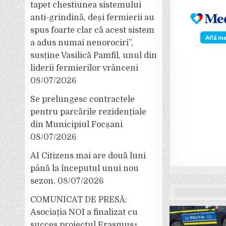
tapet chestiunea sistemului
anti-grindină, deși fermierii au
spus foarte clar că acest sistem
a adus numai nenorociri”,
susține Vasilică Pamfil, unul din
liderii fermierilor vrânceni
08/07/2026
Se prelungesc contractele
pentru parcările rezidențiale
din Municipiul Focșani
08/07/2026
AI Citizens mai are două luni
până la începutul unui nou
sezon.
08/07/2026
COMUNICAT DE PRESĂ:
Asociația NOI a finalizat cu
succes proiectul Erasmus+