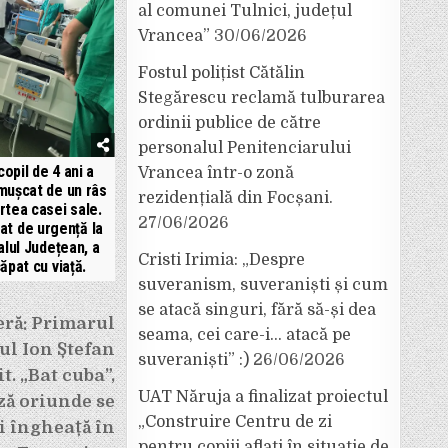
al comunei Tulnici, județul
Vrancea”
30/06/2026
Fostul polițist Cătălin
Stegărescu reclamă tulburarea
ordinii publice de către
personalul Penitenciarului
copil de 4 ani a
Vrancea într-o zonă
mușcat de un râs
rezidențială din Focșani.
urtea casei sale.
27/06/2026
at de urgență la
alul Județean, a
Cristi Irimia: „Despre
ăpat cu viață.
suveranism, suveraniști și cum
se atacă singuri, fără să-și dea
eră: Primarul
seama, cei care-i… atacă pe
ul Ion Ștefan
suveraniști” :)
26/06/2026
it. „Bat cuba”,
UAT Năruja a finalizat proiectul
ză oriunde se
„Construire Centru de zi
ii îngheață în
pentru copiii aflați în situație de