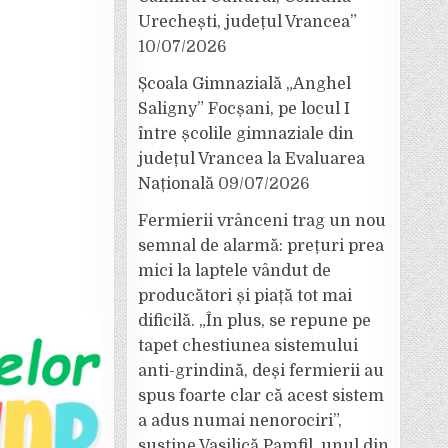
Urechești, județul Vrancea”
10/07/2026
Școala Gimnazială „Anghel
Saligny” Focșani, pe locul I
între școlile gimnaziale din
județul Vrancea la Evaluarea
Națională
09/07/2026
Fermierii vrânceni trag un nou
semnal de alarmă: prețuri prea
mici la laptele vândut de
producători și piață tot mai
dificilă. „În plus, se repune pe
tapet chestiunea sistemului
anti-grindină, deși fermierii au
spus foarte clar că acest sistem
a adus numai nenorociri”,
susține Vasilică Pamfil, unul din