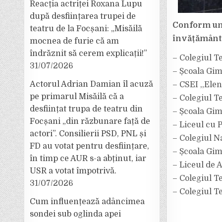
Reacția actriței Roxana Lupu
după desființarea trupei de
Conform une
teatru de la Focșani: „Misăilă
învățământ 
mocnea de furie că am
îndrăznit să cerem explicații!”
– Colegiul T
31/07/2026
– Școala Gim
Actorul Adrian Damian îl acuză
– CSEI ,,El
pe primarul Misăilă că a
– Colegiul T
desființat trupa de teatru din
– Școala Gim
Focșani „din răzbunare față de
– Liceul cu 
actori”. Consilierii PSD, PNL și
– Colegiul Na
FD au votat pentru desființare,
– Școala Gim
în timp ce AUR s-a abținut, iar
– Liceul de 
USR a votat împotrivă.
– Colegiul T
31/07/2026
– Colegiul Te
Cum influențează adâncimea
sondei sub oglinda apei