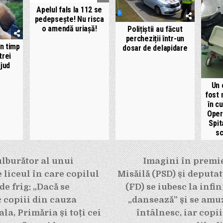
Apelul fals la 112 se
pedepsește! Nu risca
o amendă uriașă!
Polițiștii au făcut
percheziții într-un
în timp
dosar de delapidare
trei
djud
Un 
fost 
în c
Oper
Spit
sc
e
lburător al unui
Imagini în premi
e liceul în care copilul
Misăilă (PSD) și deputat
de frig: „Dacă se
(FD) se iubesc la infin
 copiii din cauza
„dansează” și se amu
ala, Primăria și toți cei
întâlnesc, iar copi