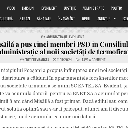
Ă
VIDEO
EMISIUNI
EVENIMENT
JUSTIȚIE
ADMINISTRAȚIE
POLITIC
CULTURĂ
STRĂZI
SĂNĂTATE
ÎNVĂȚĂMÂNT
OPINII
ANUNȚURI
EXE
POSTED
ADMINISTRAȚIE
,
EVENIMENT
IN
săilă a pus cinci membri PSD în Consiliul
dministrație al noii societăți de termofica
ON
EDITIEDEVRANCEA
11/11/2024
LEAVE A COMMENT
MISĂILĂ
A
PUS
icipiului Focșani a propus înființarea unei noi societăți
CINCI
MEMBRI
 distribuire a căldurii în apartamentele focșănenilor raco
PSD
ÎN
a societate urmând a se numi SC ENTEL SA. Evident, și
CONSILIUL
DE
ate va acumula datorii, pentru că ENET SA a acumulat p
ADMINISTRAȚIE
AL
NOII
timii 8 ani când Misăilă a fost primar. Dacă edilul sau oam
SOCIETĂȚI
DE
ut soluția optimă sau s-ar fi priceput, atunci am fi discut
TERMOFICARE
istorice, nu de acumularea unor noi datorii.