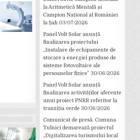
la Aritmetică Mentală și
Campion Național al României
la Șah
03/07/2026
Panel Volt Solar anunță
finalizarea proiectului
„Instalare de echipamente de
stocare a energiei produse de
sisteme fotovoltaice ale
persoanelor fizice”
30/06/2026
Panel Volt Solar anunță
finalizarea activităților aferente
unui proiect PNRR referitor la
tranziția verde
30/06/2026
Comunicat de presă. Comuna
Tulnici demarează proiectul
„Digitalizarea turismului local