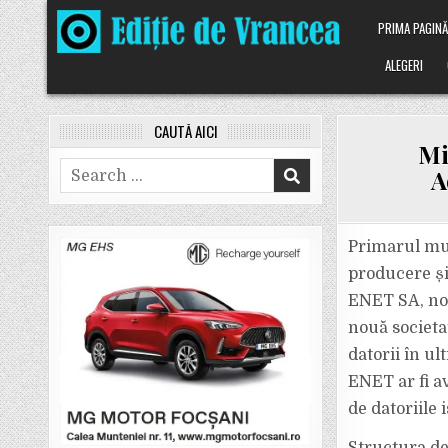
Skip
PRIMA PAGIN
to
content
ALEGERI
CAUTĂ AICI
Mi
Search
A
for:
Primarul mun
producere și
ENET SA, nou
nouă societ
datorii în ul
ENET ar fi av
de datoriile 