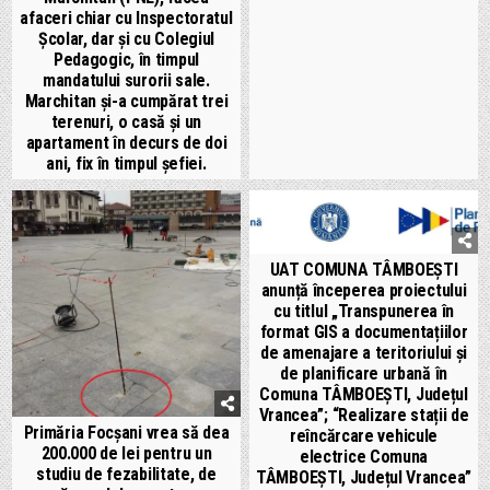
afaceri chiar cu Inspectoratul
Școlar, dar și cu Colegiul
Pedagogic, în timpul
mandatului surorii sale.
Marchitan și-a cumpărat trei
terenuri, o casă și un
apartament în decurs de doi
ani, fix în timpul șefiei.
UAT COMUNA TÂMBOEȘTI
anunță începerea proiectului
cu titlul „Transpunerea în
format GIS a documentațiilor
de amenajare a teritoriului și
de planificare urbană în
Comuna TÂMBOEŞTI, Județul
Vrancea”; “Realizare stații de
Primăria Focșani vrea să dea
reîncărcare vehicule
200.000 de lei pentru un
electrice Comuna
studiu de fezabilitate, de
TÂMBOEŞTI, Județul Vrancea”