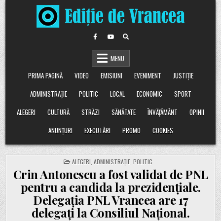
Skip
to
content
MENU
PRIMA PAGINĂ
VIDEO
EMISIUNI
EVENIMENT
JUSTIȚIE
ADMINISTRAȚIE
POLITIC
LOCAL
ECONOMIC
SPORT
ALEGERI
CULTURĂ
STRĂZI
SĂNĂTATE
ÎNVĂȚĂMÂNT
OPINII
ANUNȚURI
EXECUTĂRI
PROMO
COOKIES
POSTED
ALEGERI
,
ADMINISTRAȚIE
,
POLITIC
IN
Crin Antonescu a fost validat de PNL
pentru a candida la prezidențiale.
Delegația PNL Vrancea are 17
delegați la Consiliul Național.