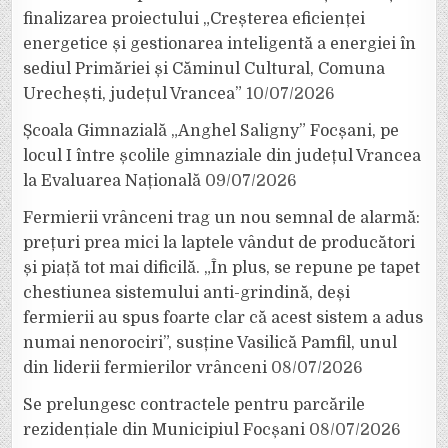
finalizarea proiectului „Creșterea eficienței
energetice și gestionarea inteligentă a energiei în
sediul Primăriei și Căminul Cultural, Comuna
Urechești, județul Vrancea”
10/07/2026
Școala Gimnazială „Anghel Saligny” Focșani, pe
locul I între școlile gimnaziale din județul Vrancea
la Evaluarea Națională
09/07/2026
Fermierii vrânceni trag un nou semnal de alarmă:
prețuri prea mici la laptele vândut de producători
și piață tot mai dificilă. „În plus, se repune pe tapet
chestiunea sistemului anti-grindină, deși
fermierii au spus foarte clar că acest sistem a adus
numai nenorociri”, susține Vasilică Pamfil, unul
din liderii fermierilor vrânceni
08/07/2026
Se prelungesc contractele pentru parcările
rezidențiale din Municipiul Focșani
08/07/2026