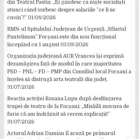
din Teatrul Pastia: „Ei gândesc ca niște socialiști
atunci când vorbesc despre salariile ”ce li se
cuvin”!”
01/08/2026
RMN-ul Spitalului Județean de Urgență „Sfântul
Pantelimon” Focșani este din nou funcțional
începând cu 1 august
01/08/2026
Organizația județeană AUR Vrancea își exprimă
dezamăgirea față de modul în care majoritatea
PSD – PNL – FD – PMP din Consiliul local Focșani a
înțeles să distrugă arta teatrală din județ.
31/07/2026
Reacția actriței Roxana Lupu după desființarea
trupei de teatru de la Focșani: „Misăilă mocnea de
furie că am îndrăznit să cerem explicații!”
31/07/2026
Actorul Adrian Damian îl acuză pe primarul