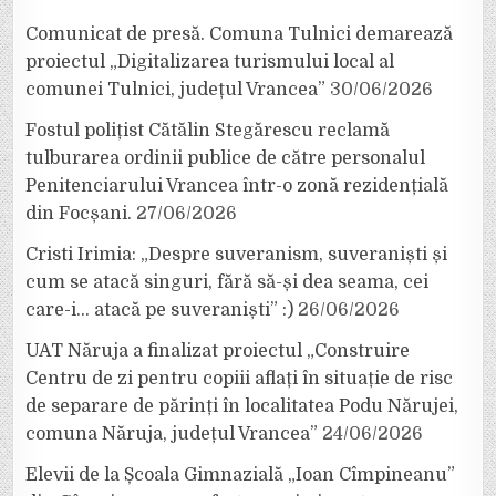
Comunicat de presă. Comuna Tulnici demarează
proiectul „Digitalizarea turismului local al
comunei Tulnici, județul Vrancea”
30/06/2026
Fostul polițist Cătălin Stegărescu reclamă
tulburarea ordinii publice de către personalul
Penitenciarului Vrancea într-o zonă rezidențială
din Focșani.
27/06/2026
Cristi Irimia: „Despre suveranism, suveraniști și
cum se atacă singuri, fără să-și dea seama, cei
care-i… atacă pe suveraniști” :)
26/06/2026
UAT Năruja a finalizat proiectul „Construire
Centru de zi pentru copiii aflați în situație de risc
de separare de părinți în localitatea Podu Nărujei,
comuna Năruja, județul Vrancea”
24/06/2026
Elevii de la Școala Gimnazială „Ioan Cîmpineanu”