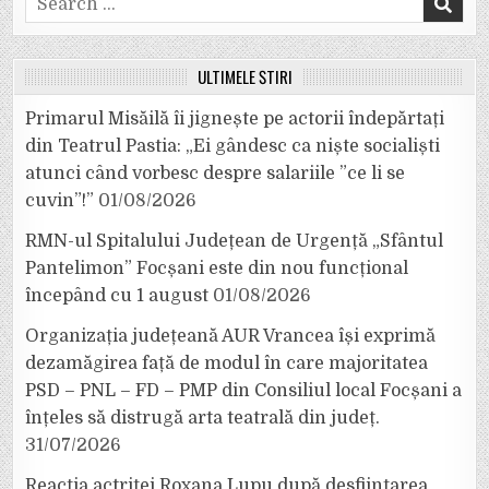
for:
ULTIMELE ȘTIRI
Primarul Misăilă îi jignește pe actorii îndepărtați
din Teatrul Pastia: „Ei gândesc ca niște socialiști
atunci când vorbesc despre salariile ”ce li se
cuvin”!”
01/08/2026
RMN-ul Spitalului Județean de Urgență „Sfântul
Pantelimon” Focșani este din nou funcțional
începând cu 1 august
01/08/2026
Organizația județeană AUR Vrancea își exprimă
dezamăgirea față de modul în care majoritatea
PSD – PNL – FD – PMP din Consiliul local Focșani a
înțeles să distrugă arta teatrală din județ.
31/07/2026
Reacția actriței Roxana Lupu după desființarea