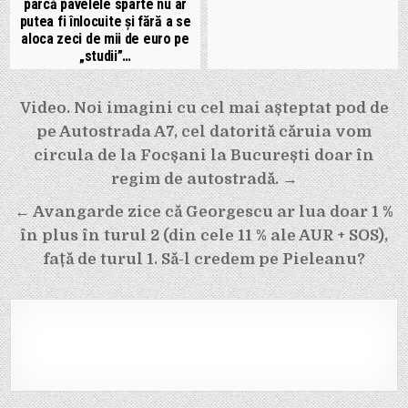
parcă pavelele sparte nu ar
putea fi înlocuite și fără a se
aloca zeci de mii de euro pe
„studii”…
Navigare
Video. Noi imagini cu cel mai așteptat pod de
în
pe Autostrada A7, cel datorită căruia vom
articole
circula de la Focșani la București doar în
regim de autostradă. →
← Avangarde zice că Georgescu ar lua doar 1 %
în plus în turul 2 (din cele 11 % ale AUR + SOS),
față de turul 1. Să-l credem pe Pieleanu?