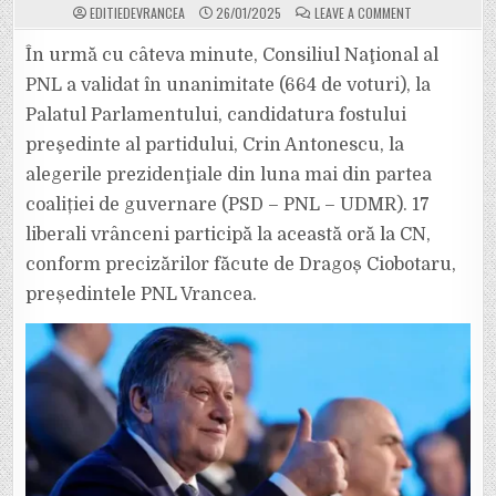
ON
EDITIEDEVRANCEA
26/01/2025
LEAVE A COMMENT
CRIN
ANTONESCU
A
În urmă cu câteva minute, Consiliul Naţional al
FOST
VALIDAT
PNL a validat în unanimitate (664 de voturi), la
DE
PNL
Palatul Parlamentului, candidatura fostului
PENTRU
A
preşedinte al partidului, Crin Antonescu, la
CANDIDA
LA
PREZIDENȚIALE.
alegerile prezidenţiale din luna mai din partea
DELEGAȚIA
PNL
coaliției de guvernare (PSD – PNL – UDMR). 17
VRANCEA
ARE
liberali vrânceni participă la această oră la CN,
17
DELEGAȚI
conform precizărilor făcute de Dragoș Ciobotaru,
LA
CONSILIUL
NAȚIONAL.
președintele PNL Vrancea.