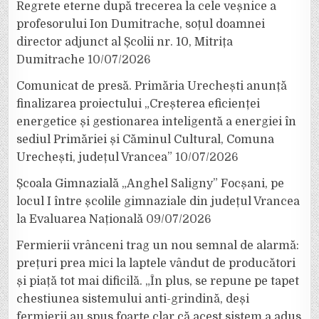
Regrete eterne după trecerea la cele veșnice a
profesorului Ion Dumitrache, soțul doamnei
director adjunct al Școlii nr. 10, Mitrița
Dumitrache
10/07/2026
Comunicat de presă. Primăria Urechești anunță
finalizarea proiectului „Creșterea eficienței
energetice și gestionarea inteligentă a energiei în
sediul Primăriei și Căminul Cultural, Comuna
Urechești, județul Vrancea”
10/07/2026
Școala Gimnazială „Anghel Saligny” Focșani, pe
locul I între școlile gimnaziale din județul Vrancea
la Evaluarea Națională
09/07/2026
Fermierii vrânceni trag un nou semnal de alarmă:
prețuri prea mici la laptele vândut de producători
și piață tot mai dificilă. „În plus, se repune pe tapet
chestiunea sistemului anti-grindină, deși
fermierii au spus foarte clar că acest sistem a adus