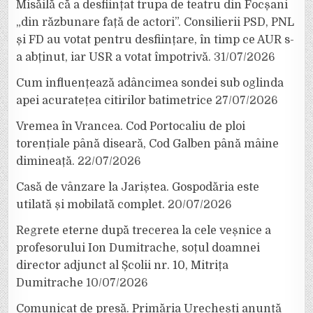
Misăilă că a desființat trupa de teatru din Focșani
„din răzbunare față de actori”. Consilierii PSD, PNL
și FD au votat pentru desființare, în timp ce AUR s-
a abținut, iar USR a votat împotrivă.
31/07/2026
Cum influențează adâncimea sondei sub oglinda
apei acuratețea citirilor batimetrice
27/07/2026
Vremea în Vrancea. Cod Portocaliu de ploi
torențiale până diseară, Cod Galben până mâine
dimineață.
22/07/2026
Casă de vânzare la Jariștea. Gospodăria este
utilată și mobilată complet.
20/07/2026
Regrete eterne după trecerea la cele veșnice a
profesorului Ion Dumitrache, soțul doamnei
director adjunct al Școlii nr. 10, Mitrița
Dumitrache
10/07/2026
Comunicat de presă. Primăria Urechești anunță