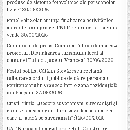
produse de sisteme fotovoltaice ale persoanelor
fizice”
30/06/2026
Panel Volt Solar anunță finalizarea activităților
aferente unui proiect PNRR referitor la tranziția
verde
30/06/2026
Comunicat de presă. Comuna Tulnici demarează
proiectul „Digitalizarea turismului local al
comunei Tulnici, județul Vrancea”
30/06/2026
Fostul polițist Cătălin Stegărescu reclamă
tulburarea ordinii publice de către personalul
Penitenciarului Vrancea într-o zonă rezidențială
din Focșani.
27/06/2026
Cristi Irimia: „Despre suveranism, suveraniști și
cum se atacă singuri, fără să-și dea seama, cei
care-i… atacă pe suveraniști” :)
26/06/2026
UAT Năruja a finalizat proiectul „Construire