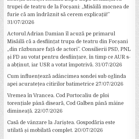
trupei de teatru de la Focșani: „Misăilă mocnea de
furie că am îndrăznit să cerem explicații!”
31/07/2026
Actorul Adrian Damian îl acuză pe primarul
Misăilă că a desființat trupa de teatru din Focșani
„din răzbunare față de actori”. Consilierii PSD, PNL
și FD au votat pentru desființare, în timp ce AUR s-
a abținut, iar USR a votat împotrivă.
31/07/2026
Cum influențează adâncimea sondei sub oglinda
apei acuratețea citirilor batimetrice
27/07/2026
Vremea în Vrancea. Cod Portocaliu de ploi
torențiale până diseară, Cod Galben până mâine
dimineață.
22/07/2026
Casă de vânzare la Jariștea. Gospodăria este
utilată și mobilată complet.
20/07/2026