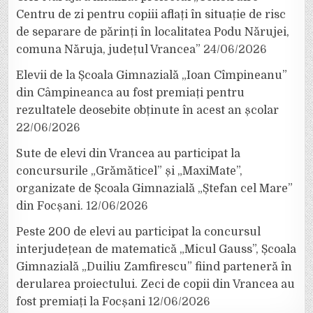
Centru de zi pentru copiii aflați în situație de risc
de separare de părinți în localitatea Podu Nărujei,
comuna Năruja, județul Vrancea”
24/06/2026
Elevii de la Școala Gimnazială „Ioan Cîmpineanu”
din Câmpineanca au fost premiați pentru
rezultatele deosebite obținute în acest an școlar
22/06/2026
Sute de elevi din Vrancea au participat la
concursurile „Grămăticel” și „MaxiMate”,
organizate de Școala Gimnazială „Ștefan cel Mare”
din Focșani.
12/06/2026
Peste 200 de elevi au participat la concursul
interjudețean de matematică „Micul Gauss”, Școala
Gimnazială „Duiliu Zamfirescu” fiind parteneră în
derularea proiectului. Zeci de copii din Vrancea au
fost premiați la Focșani
12/06/2026