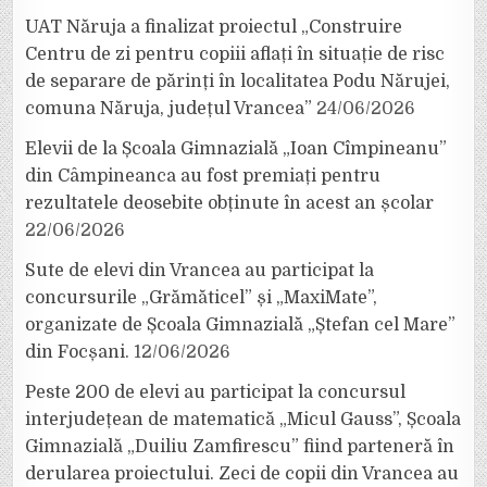
UAT Năruja a finalizat proiectul „Construire
Centru de zi pentru copiii aflați în situație de risc
de separare de părinți în localitatea Podu Nărujei,
comuna Năruja, județul Vrancea”
24/06/2026
Elevii de la Școala Gimnazială „Ioan Cîmpineanu”
din Câmpineanca au fost premiați pentru
rezultatele deosebite obținute în acest an școlar
22/06/2026
Sute de elevi din Vrancea au participat la
concursurile „Grămăticel” și „MaxiMate”,
organizate de Școala Gimnazială „Ștefan cel Mare”
din Focșani.
12/06/2026
Peste 200 de elevi au participat la concursul
interjudețean de matematică „Micul Gauss”, Școala
Gimnazială „Duiliu Zamfirescu” fiind parteneră în
derularea proiectului. Zeci de copii din Vrancea au