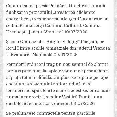
Comunicat de presă. Primăria Urechești anunță
finalizarea proiectului „Creșterea eficienței
energetice și gestionarea inteligentă a energiei în
sediul Primăriei și Căminul Cultural, Comuna
Urechești, județul Vrancea”
10/07/2026
Școala Gimnazială „Anghel Saligny” Focșani, pe
locul I între școlile gimnaziale din județul Vrancea
la Evaluarea Națională
09/07/2026
Fermierii vrânceni trag un nou semnal de alarmă:
prețuri prea mici la laptele vândut de producători
și piață tot mai dificilă. „În plus, se repune pe tapet
chestiunea sistemului anti-grindină, deși
fermierii au spus foarte clar că acest sistem a adus
numai nenorociri”, susține Vasilică Pamfil, unul
din liderii fermierilor vrânceni
08/07/2026
Se prelungesc contractele pentru parcările