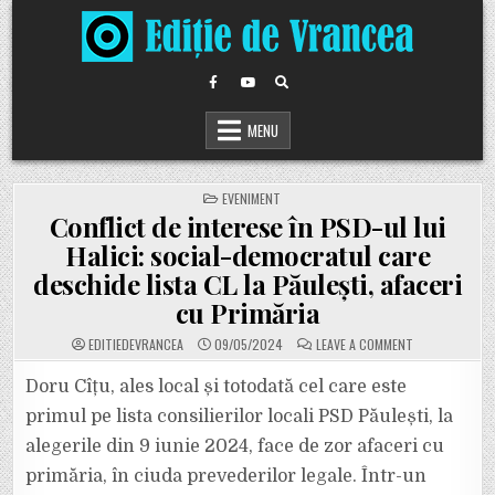
Skip
to
content
MENU
POSTED
EVENIMENT
IN
Conflict de interese în PSD-ul lui
Halici: social-democratul care
deschide lista CL la Păulești, afaceri
cu Primăria
ON
EDITIEDEVRANCEA
09/05/2024
LEAVE A COMMENT
CONFLICT
DE
INTERESE
Doru Cîțu, ales local și totodată cel care este
ÎN
PSD-
primul pe lista consilierilor locali PSD Păulești, la
UL
LUI
alegerile din 9 iunie 2024, face de zor afaceri cu
HALICI:
SOCIAL-
primăria, în ciuda prevederilor legale. Într-un
DEMOCRATUL
CARE