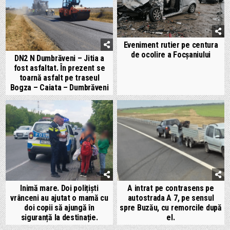
Eveniment rutier pe centura
de ocolire a Focșaniului
DN2 N Dumbrăveni – Jitia a
fost asfaltat. În prezent se
toarnă asfalt pe traseul
Bogza – Caiata – Dumbrăveni
Inimă mare. Doi polițiști
A intrat pe contrasens pe
vrânceni au ajutat o mamă cu
autostrada A 7, pe sensul
doi copii să ajungă în
spre Buzău, cu remorcile după
siguranță la destinație.
el.