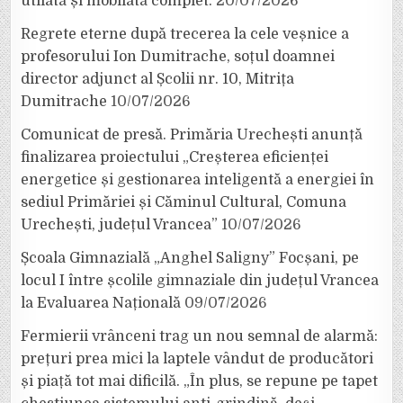
utilată și mobilată complet.
20/07/2026
Regrete eterne după trecerea la cele veșnice a
profesorului Ion Dumitrache, soțul doamnei
director adjunct al Școlii nr. 10, Mitrița
Dumitrache
10/07/2026
Comunicat de presă. Primăria Urechești anunță
finalizarea proiectului „Creșterea eficienței
energetice și gestionarea inteligentă a energiei în
sediul Primăriei și Căminul Cultural, Comuna
Urechești, județul Vrancea”
10/07/2026
Școala Gimnazială „Anghel Saligny” Focșani, pe
locul I între școlile gimnaziale din județul Vrancea
la Evaluarea Națională
09/07/2026
Fermierii vrânceni trag un nou semnal de alarmă:
prețuri prea mici la laptele vândut de producători
și piață tot mai dificilă. „În plus, se repune pe tapet