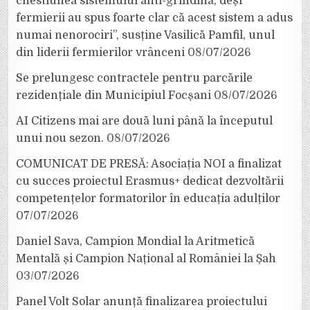
chestiunea sistemului anti-grindină, deși
fermierii au spus foarte clar că acest sistem a adus
numai nenorociri”, susține Vasilică Pamfil, unul
din liderii fermierilor vrânceni
08/07/2026
Se prelungesc contractele pentru parcările
rezidențiale din Municipiul Focșani
08/07/2026
AI Citizens mai are două luni până la începutul
unui nou sezon.
08/07/2026
COMUNICAT DE PRESĂ: Asociația NOI a finalizat
cu succes proiectul Erasmus+ dedicat dezvoltării
competențelor formatorilor în educația adulților
07/07/2026
Daniel Sava, Campion Mondial la Aritmetică
Mentală și Campion Național al României la Șah
03/07/2026
Panel Volt Solar anunță finalizarea proiectului