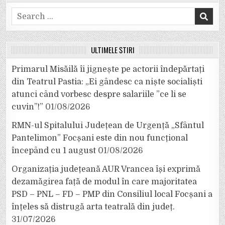
Search
for:
ULTIMELE ȘTIRI
Primarul Misăilă îi jignește pe actorii îndepărtați
din Teatrul Pastia: „Ei gândesc ca niște socialiști
atunci când vorbesc despre salariile ”ce li se
cuvin”!”
01/08/2026
RMN-ul Spitalului Județean de Urgență „Sfântul
Pantelimon” Focșani este din nou funcțional
începând cu 1 august
01/08/2026
Organizația județeană AUR Vrancea își exprimă
dezamăgirea față de modul în care majoritatea
PSD – PNL – FD – PMP din Consiliul local Focșani a
înțeles să distrugă arta teatrală din județ.
31/07/2026