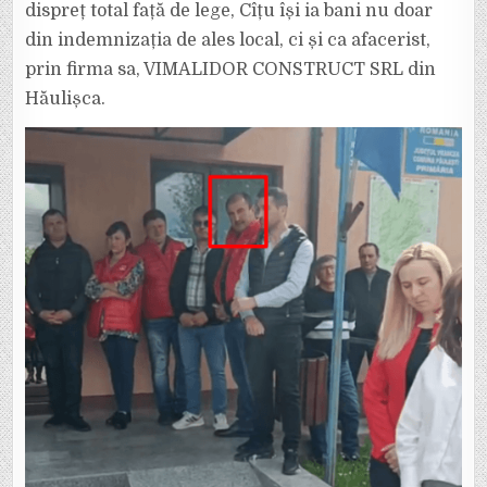
DESCHIDE
dispreț total față de lege, Cîțu își ia bani nu doar
LISTA
CL
din indemnizația de ales local, ci și ca afacerist,
LA
PĂULEȘTI,
prin firma sa, VIMALIDOR CONSTRUCT SRL din
AFACERI
CU
Hăulișca.
PRIMĂRIA