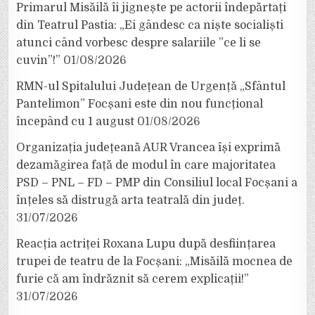
Primarul Misăilă îi jignește pe actorii îndepărtați
din Teatrul Pastia: „Ei gândesc ca niște socialiști
atunci când vorbesc despre salariile ”ce li se
cuvin”!”
01/08/2026
RMN-ul Spitalului Județean de Urgență „Sfântul
Pantelimon” Focșani este din nou funcțional
începând cu 1 august
01/08/2026
Organizația județeană AUR Vrancea își exprimă
dezamăgirea față de modul în care majoritatea
PSD – PNL – FD – PMP din Consiliul local Focșani a
înțeles să distrugă arta teatrală din județ.
31/07/2026
Reacția actriței Roxana Lupu după desființarea
trupei de teatru de la Focșani: „Misăilă mocnea de
furie că am îndrăznit să cerem explicații!”
31/07/2026