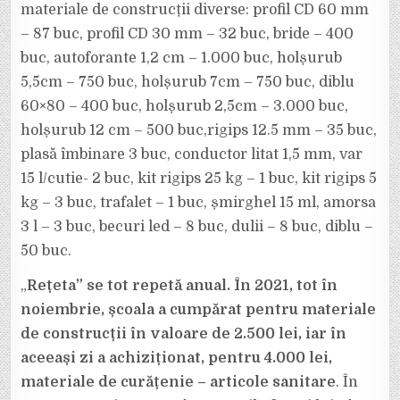
materiale de construcții diverse: profil CD 60 mm
– 87 buc, profil CD 30 mm – 32 buc, bride – 400
buc, autoforante 1,2 cm – 1.000 buc, holșurub
5,5cm – 750 buc, holșurub 7cm – 750 buc, diblu
60×80 – 400 buc, holșurub 2,5cm – 3.000 buc,
holșurub 12 cm – 500 buc,rigips 12.5 mm – 35 buc,
plasă îmbinare 3 buc, conductor litat 1,5 mm, var
15 l/cutie- 2 buc, kit rigips 25 kg – 1 buc, kit rigips 5
kg – 3 buc, trafalet – 1 buc, șmirghel 15 ml, amorsa
3 l – 3 buc, becuri led – 8 buc, dulii – 8 buc, diblu –
50 buc.
„
Rețeta” se tot repetă anual. În 2021, tot în
noiembrie, școala a cumpărat pentru materiale
de construcții în valoare de 2.500 lei, iar în
aceeași zi a achiziționat, pentru 4.000 lei,
materiale de curățenie – articole sanitare
. În