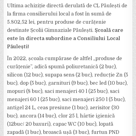
Ultima achiziție directă derulată de CL Păulești de
la firma consilierului local a fost în sumă de
5.802,52 lei, pentru produse de curățenie
destinate Școlii Gimnaziale Păulești.
Școală care
este în directa subordine a Consiliului Local
Păulești!
În 2022, școala cumpărase de altfel „produse de
curățenie”, adică spumă poliuretanică (2 buc),
silicon (12 buc), supapa sens (2 buc), reducție Zn (5
buc), dop (5 buc), garnituri (9 buc), bec led (10 buc),
mopuri (8 buc), saci menajeri 40 l (25 buc), saci
menajeri 60 l (25 buc), saci menajeri 250 l (5 buc),
antigel 24 L, ceas presiune (1 buc), aerisitor (30
buc), ancora (14 buc), clor 25 l, hârtie igienică
(12buc/ 20 baxuri), capac WC (10 buc), lopată
zapadă (1 buc), broască ușă (3 buc), furtun PND