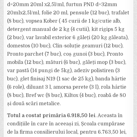
d=20mm 20ml x2,5l/ml, furtun PND d=32mm
20mlx2,5l/ml, folie 20 ml, pensule (12 buc), trafalet
(8 buc), vopsea Kober ( 45 curii de 1 kg/cutie alb,
detergent manual de 2 kg (4 cutii), kit rigips 5 kg
(2 buc), var lavabil exterior 6 găleți (20 kg găleata),
domestos (10 buc), Clin-soluție geamuri (12 buc),
Pronto parchet (7 buc), coș gunoi (3 buc), Pronto
mobila (12 buc), mături (6 buc), găleți mop (3 buc),
var pastă (14 pungi de 5kg), adeziv polistiren (3
buc), glet finisaj N19 (1 sac de 25 kg), banda hârtie
(6 role), diluant 3 l, amorsa perete (3 l), rola hârtie
(8 buc), Bref wc (8 buc), Kiltox (4 buc), roabă de 80
și două scări metalice.
Totul a costat primăria 6.918,50 lei
. Aceasta în
condițiile în care în aceeași zi, Școala cumpărase
de la firma consilierului local, pentru 6.763,50 lei,