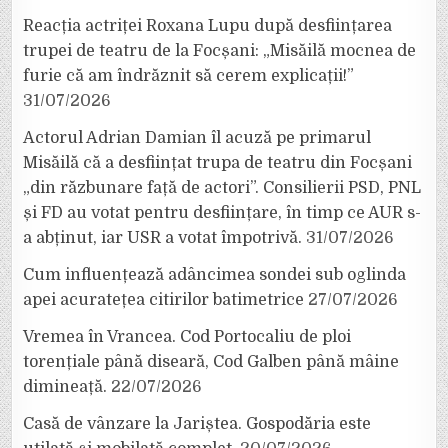
Reacția actriței Roxana Lupu după desființarea
trupei de teatru de la Focșani: „Misăilă mocnea de
furie că am îndrăznit să cerem explicații!”
31/07/2026
Actorul Adrian Damian îl acuză pe primarul
Misăilă că a desființat trupa de teatru din Focșani
„din răzbunare față de actori”. Consilierii PSD, PNL
și FD au votat pentru desființare, în timp ce AUR s-
a abținut, iar USR a votat împotrivă.
31/07/2026
Cum influențează adâncimea sondei sub oglinda
apei acuratețea citirilor batimetrice
27/07/2026
Vremea în Vrancea. Cod Portocaliu de ploi
torențiale până diseară, Cod Galben până mâine
dimineață.
22/07/2026
Casă de vânzare la Jariștea. Gospodăria este