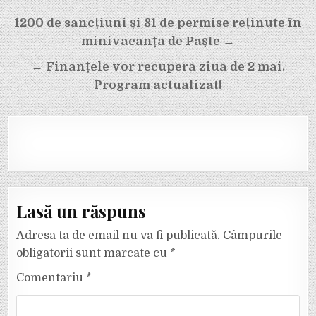
Navigare
1200 de sancțiuni și 81 de permise reținute în
în
minivacanța de Paște →
articole
← Finanțele vor recupera ziua de 2 mai.
Program actualizat!
Lasă un răspuns
Adresa ta de email nu va fi publicată.
Câmpurile
obligatorii sunt marcate cu
*
Comentariu
*