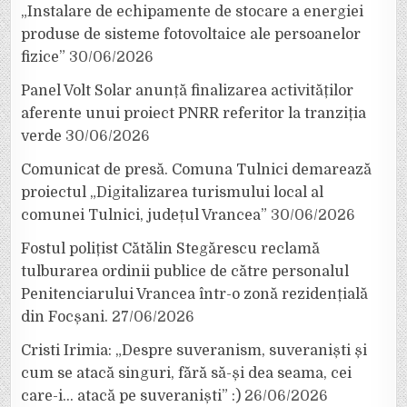
„Instalare de echipamente de stocare a energiei
produse de sisteme fotovoltaice ale persoanelor
fizice”
30/06/2026
Panel Volt Solar anunță finalizarea activităților
aferente unui proiect PNRR referitor la tranziția
verde
30/06/2026
Comunicat de presă. Comuna Tulnici demarează
proiectul „Digitalizarea turismului local al
comunei Tulnici, județul Vrancea”
30/06/2026
Fostul polițist Cătălin Stegărescu reclamă
tulburarea ordinii publice de către personalul
Penitenciarului Vrancea într-o zonă rezidențială
din Focșani.
27/06/2026
Cristi Irimia: „Despre suveranism, suveraniști și
cum se atacă singuri, fără să-și dea seama, cei
care-i… atacă pe suveraniști” :)
26/06/2026