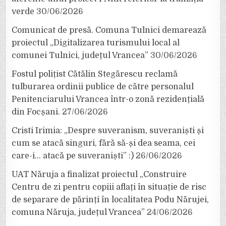
verde
30/06/2026
Comunicat de presă. Comuna Tulnici demarează
proiectul „Digitalizarea turismului local al
comunei Tulnici, județul Vrancea”
30/06/2026
Fostul polițist Cătălin Stegărescu reclamă
tulburarea ordinii publice de către personalul
Penitenciarului Vrancea într-o zonă rezidențială
din Focșani.
27/06/2026
Cristi Irimia: „Despre suveranism, suveraniști și
cum se atacă singuri, fără să-și dea seama, cei
care-i… atacă pe suveraniști” :)
26/06/2026
UAT Năruja a finalizat proiectul „Construire
Centru de zi pentru copiii aflați în situație de risc
de separare de părinți în localitatea Podu Nărujei,
comuna Năruja, județul Vrancea”
24/06/2026