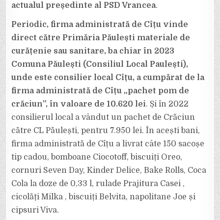
actualul președinte al PSD Vrancea
.
Periodic, firma administrată de Cîțu vinde
direct către Primăria Păulești materiale de
curățenie sau sanitare, ba chiar în 2023
Comuna Păulești (Consiliul Local Paulești),
unde este consilier local Cîțu, a cumpărat de la
firma administrată de Cîțu „pachet pom de
crăciun”, în valoare de 10.620 lei
. Și în 2022
consilierul local a vândut un pachet de Crăciun
către CL Păulești, pentru 7.950 lei. În acești bani,
firma administrată de Cîțu a livrat câte 150 sacoșe
tip cadou, bomboane Ciocotoff, biscuiți Oreo,
cornuri Seven Day, Kinder Delice, Bake Rolls, Coca
Cola la doze de 0,33 l, rulade Prajitura Casei ,
cicolăți Milka , biscuiți Belvita, napolitane Joe și
cipsuri Viva.