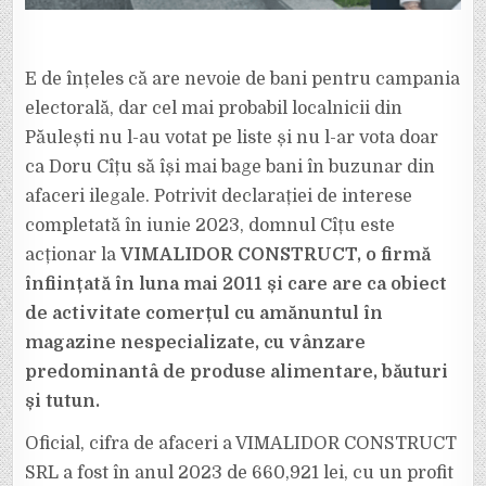
E de înțeles că are nevoie de bani pentru campania
electorală, dar cel mai probabil localnicii din
Păulești nu l-au votat pe liste și nu l-ar vota doar
ca Doru Cîțu să își mai bage bani în buzunar din
afaceri ilegale. Potrivit declarației de interese
completată în iunie 2023, domnul Cîțu este
acționar la
VIMALIDOR CONSTRUCT, o firmă
înființată în luna mai 2011 și care are ca obiect
de activitate comerțul cu amănuntul în
magazine nespecializate, cu vânzare
predominantâ de produse alimentare, băuturi
și tutun.
Oficial, cifra de afaceri a VIMALIDOR CONSTRUCT
SRL a fost în anul 2023 de 660,921 lei, cu un profit