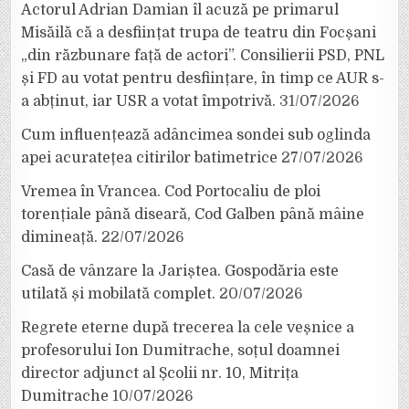
Actorul Adrian Damian îl acuză pe primarul
Misăilă că a desființat trupa de teatru din Focșani
„din răzbunare față de actori”. Consilierii PSD, PNL
și FD au votat pentru desființare, în timp ce AUR s-
a abținut, iar USR a votat împotrivă.
31/07/2026
Cum influențează adâncimea sondei sub oglinda
apei acuratețea citirilor batimetrice
27/07/2026
Vremea în Vrancea. Cod Portocaliu de ploi
torențiale până diseară, Cod Galben până mâine
dimineață.
22/07/2026
Casă de vânzare la Jariștea. Gospodăria este
utilată și mobilată complet.
20/07/2026
Regrete eterne după trecerea la cele veșnice a
profesorului Ion Dumitrache, soțul doamnei
director adjunct al Școlii nr. 10, Mitrița
Dumitrache
10/07/2026