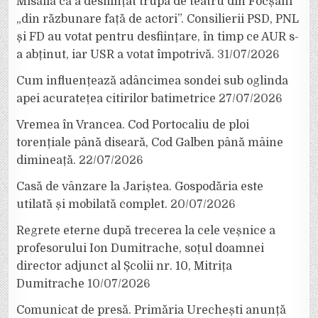
Misăilă că a desființat trupa de teatru din Focșani
„din răzbunare față de actori”. Consilierii PSD, PNL
și FD au votat pentru desființare, în timp ce AUR s-
a abținut, iar USR a votat împotrivă.
31/07/2026
Cum influențează adâncimea sondei sub oglinda
apei acuratețea citirilor batimetrice
27/07/2026
Vremea în Vrancea. Cod Portocaliu de ploi
torențiale până diseară, Cod Galben până mâine
dimineață.
22/07/2026
Casă de vânzare la Jariștea. Gospodăria este
utilată și mobilată complet.
20/07/2026
Regrete eterne după trecerea la cele veșnice a
profesorului Ion Dumitrache, soțul doamnei
director adjunct al Școlii nr. 10, Mitrița
Dumitrache
10/07/2026
Comunicat de presă. Primăria Urechești anunță