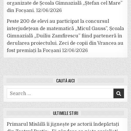
organizate de Școala Gimnazială „Ștefan cel Mare”
din Focșani.
12/06/2026
Peste 200 de elevi au participat la concursul
interjudețean de matematică „Micul Gauss”, Școala
Gimnazială „Duiliu Zamfirescu” fiind parteneră în
derularea proiectului. Zeci de copii din Vrancea au
fost premiați la Focșani
12/06/2026
CAUTĂ AICI
Search
for:
ULTIMELE ȘTIRI
Primarul Misăilă îi jignește pe actorii îndepărtați