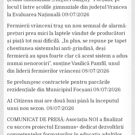
locul I între școlile gimnaziale din județul Vrancea
la Evaluarea Națională
09/07/2026
Fermierii vrânceni trag un nou semnal de alarmă:
prețuri prea mici la laptele vândut de producători
și piață tot mai dificilă. „În plus, se repune pe tapet
chestiunea sistemului anti-grindină, deși
fermierii au spus foarte clar că acest sistem a adus
numai nenorociri”, susține Vasilică Pamfil, unul
din liderii fermierilor vrânceni
08/07/2026
Se prelungesc contractele pentru parcările
rezidențiale din Municipiul Focșani
08/07/2026
AI Citizens mai are două luni până la începutul
unui nou sezon.
08/07/2026
COMUNICAT DE PRESĂ: Asociația NOI a finalizat
cu succes proiectul Erasmus+ dedicat dezvoltării
competențelor formatorilor în educația adulților