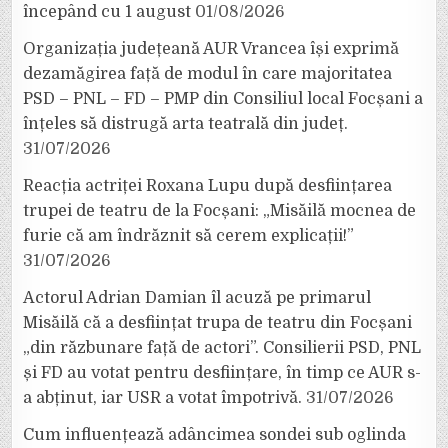
începând cu 1 august
01/08/2026
Organizația județeană AUR Vrancea își exprimă
dezamăgirea față de modul în care majoritatea
PSD – PNL – FD – PMP din Consiliul local Focșani a
înțeles să distrugă arta teatrală din județ.
31/07/2026
Reacția actriței Roxana Lupu după desființarea
trupei de teatru de la Focșani: „Misăilă mocnea de
furie că am îndrăznit să cerem explicații!”
31/07/2026
Actorul Adrian Damian îl acuză pe primarul
Misăilă că a desființat trupa de teatru din Focșani
„din răzbunare față de actori”. Consilierii PSD, PNL
și FD au votat pentru desființare, în timp ce AUR s-
a abținut, iar USR a votat împotrivă.
31/07/2026
Cum influențează adâncimea sondei sub oglinda