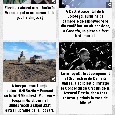
Elevii ucrainieni care rămân în
VIDEO: Accidentul de la
Vrancea pot urma cursurile la
Bolotești, surprins de
școlile din județ
camerele de supraveghere
din zonă! Într-un alt accident,
la Garoafa, un pieton a fost
lovit mortal.
Liviu Topală, fost component
al Orchestrei de Cameră
Unirea, a solicitat o invitație
A început construcția
la Concertul de Crăciun de la
autostrăzii Buzău – Focșani
Ateneul Pastia, dar a fost
cu lotul 4 Mândrești Munteni –
refuzat și trimis la casa de
Focșani Nord. Dorinel
bilete!
Umbrărescu a supervizat
astăzi lucrările de la Focșani.