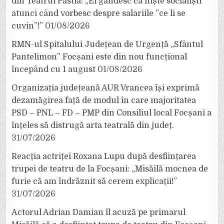
din Teatrul Pastia: „Ei gândesc ca niște socialiști
atunci când vorbesc despre salariile ”ce li se
cuvin”!”
01/08/2026
RMN-ul Spitalului Județean de Urgență „Sfântul
Pantelimon” Focșani este din nou funcțional
începând cu 1 august
01/08/2026
Organizația județeană AUR Vrancea își exprimă
dezamăgirea față de modul în care majoritatea
PSD – PNL – FD – PMP din Consiliul local Focșani a
înțeles să distrugă arta teatrală din județ.
31/07/2026
Reacția actriței Roxana Lupu după desființarea
trupei de teatru de la Focșani: „Misăilă mocnea de
furie că am îndrăznit să cerem explicații!”
31/07/2026
Actorul Adrian Damian îl acuză pe primarul