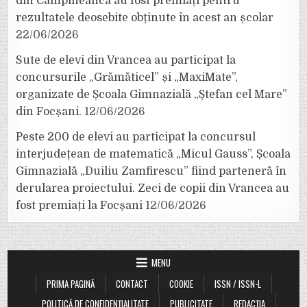
din Câmpineanca au fost premiați pentru
rezultatele deosebite obținute în acest an școlar
22/06/2026
Sute de elevi din Vrancea au participat la
concursurile „Grămăticel” și „MaxiMate”,
organizate de Școala Gimnazială „Ștefan cel Mare”
din Focșani.
12/06/2026
Peste 200 de elevi au participat la concursul
interjudețean de matematică „Micul Gauss”, Școala
Gimnazială „Duiliu Zamfirescu” fiind parteneră în
derularea proiectului. Zeci de copii din Vrancea au
fost premiați la Focșani
12/06/2026
MENU
PRIMA PAGINĂ
CONTACT
COOKIE
ISSN / ISSN-L
POLITICĂ DE CONFIDENȚIALITATE
PUBLICITATE
REDACȚIA