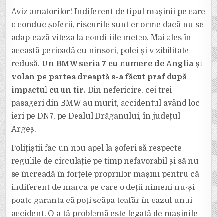
MORTAL:
CUM
Aviz amatorilor! Indiferent de tipul mașinii pe care
ARATĂ
UN
o conduc șoferii, riscurile sunt enorme dacă nu se
BMW
SERIA
adaptează viteza la condițiile meteo. Mai ales în
7
DUPĂ
această perioadă cu ninsori, polei și vizibilitate
CE
S-
A
redusă.
Un BMW seria 7 cu numere de Anglia și
IZBIT
DE
volan pe partea dreaptă s-a făcut praf după
UN
TIR
impactul cu un tir.
Din nefericire, cei trei
PE
CARE
pasageri din BMW au murit, accidentul având loc
L-
A
PROPULSAT
ieri pe DN7, pe Dealul Drăganului, în județul
ÎNTR-
O
Argeș.
RÂPĂ!
Polițiștii fac un nou apel la șoferi să respecte
regulile de circulație pe timp nefavorabil și să nu
se încreadă în forțele propriilor mașini pentru că
indiferent de marca pe care o deții nimeni nu-și
poate garanta că poți scăpa teafăr în cazul unui
accident. O altă problemă este legată de mașinile