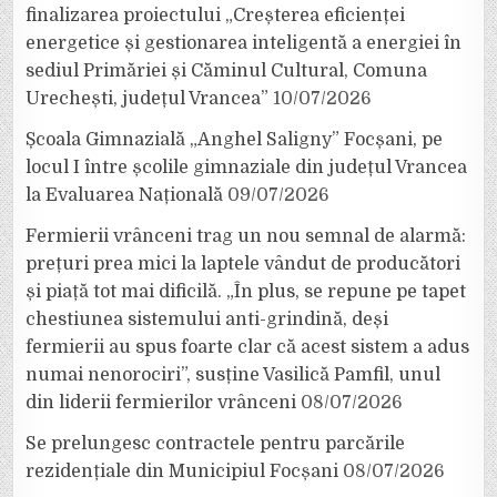
finalizarea proiectului „Creșterea eficienței
energetice și gestionarea inteligentă a energiei în
sediul Primăriei și Căminul Cultural, Comuna
Urechești, județul Vrancea”
10/07/2026
Școala Gimnazială „Anghel Saligny” Focșani, pe
locul I între școlile gimnaziale din județul Vrancea
la Evaluarea Națională
09/07/2026
Fermierii vrânceni trag un nou semnal de alarmă:
prețuri prea mici la laptele vândut de producători
și piață tot mai dificilă. „În plus, se repune pe tapet
chestiunea sistemului anti-grindină, deși
fermierii au spus foarte clar că acest sistem a adus
numai nenorociri”, susține Vasilică Pamfil, unul
din liderii fermierilor vrânceni
08/07/2026
Se prelungesc contractele pentru parcările
rezidențiale din Municipiul Focșani
08/07/2026