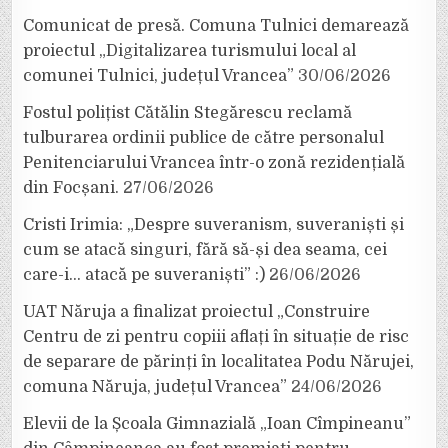
Comunicat de presă. Comuna Tulnici demarează
proiectul „Digitalizarea turismului local al
comunei Tulnici, județul Vrancea”
30/06/2026
Fostul polițist Cătălin Stegărescu reclamă
tulburarea ordinii publice de către personalul
Penitenciarului Vrancea într-o zonă rezidențială
din Focșani.
27/06/2026
Cristi Irimia: „Despre suveranism, suveraniști și
cum se atacă singuri, fără să-și dea seama, cei
care-i… atacă pe suveraniști” :)
26/06/2026
UAT Năruja a finalizat proiectul „Construire
Centru de zi pentru copiii aflați în situație de risc
de separare de părinți în localitatea Podu Nărujei,
comuna Năruja, județul Vrancea”
24/06/2026
Elevii de la Școala Gimnazială „Ioan Cîmpineanu”