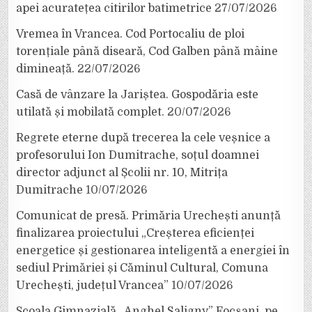
apei acuratețea citirilor batimetrice
27/07/2026
Vremea în Vrancea. Cod Portocaliu de ploi
torențiale până diseară, Cod Galben până mâine
dimineață.
22/07/2026
Casă de vânzare la Jariștea. Gospodăria este
utilată și mobilată complet.
20/07/2026
Regrete eterne după trecerea la cele veșnice a
profesorului Ion Dumitrache, soțul doamnei
director adjunct al Școlii nr. 10, Mitrița
Dumitrache
10/07/2026
Comunicat de presă. Primăria Urechești anunță
finalizarea proiectului „Creșterea eficienței
energetice și gestionarea inteligentă a energiei în
sediul Primăriei și Căminul Cultural, Comuna
Urechești, județul Vrancea”
10/07/2026
Școala Gimnazială „Anghel Saligny” Focșani, pe