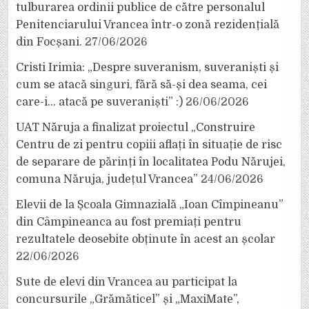
tulburarea ordinii publice de către personalul
Penitenciarului Vrancea într-o zonă rezidențială
din Focșani.
27/06/2026
Cristi Irimia: „Despre suveranism, suveraniști și
cum se atacă singuri, fără să-și dea seama, cei
care-i… atacă pe suveraniști” :)
26/06/2026
UAT Năruja a finalizat proiectul „Construire
Centru de zi pentru copiii aflați în situație de risc
de separare de părinți în localitatea Podu Nărujei,
comuna Năruja, județul Vrancea”
24/06/2026
Elevii de la Școala Gimnazială „Ioan Cîmpineanu”
din Câmpineanca au fost premiați pentru
rezultatele deosebite obținute în acest an școlar
22/06/2026
Sute de elevi din Vrancea au participat la
concursurile „Grămăticel” și „MaxiMate”,