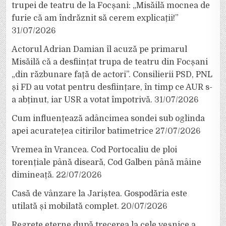
trupei de teatru de la Focșani: „Misăilă mocnea de
furie că am îndrăznit să cerem explicații!”
31/07/2026
Actorul Adrian Damian îl acuză pe primarul
Misăilă că a desființat trupa de teatru din Focșani
„din răzbunare față de actori”. Consilierii PSD, PNL
și FD au votat pentru desființare, în timp ce AUR s-
a abținut, iar USR a votat împotrivă.
31/07/2026
Cum influențează adâncimea sondei sub oglinda
apei acuratețea citirilor batimetrice
27/07/2026
Vremea în Vrancea. Cod Portocaliu de ploi
torențiale până diseară, Cod Galben până mâine
dimineață.
22/07/2026
Casă de vânzare la Jariștea. Gospodăria este
utilată și mobilată complet.
20/07/2026
Regrete eterne după trecerea la cele veșnice a