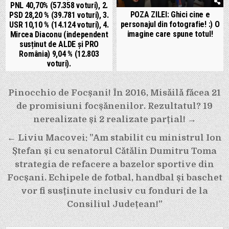
PNL 40,70% (57.358 voturi), 2.
POZA ZILEI: Ghici cine e
PSD 28,20 % (39.781 voturi), 3.
personajul din fotografie! :) O
USR 10,10 % (14.124 voturi), 4.
imagine care spune totul!
Mircea Diaconu (independent
susținut de ALDE și PRO
România) 9,04 % (12.803
voturi).
Navigare
Pinocchio de Focșani! În 2016, Misăilă făcea 21
în
de promisiuni focșănenilor. Rezultatul? 19
articole
nerealizate și 2 realizate parțial! →
← Liviu Macovei: ”Am stabilit cu ministrul Ion
Ștefan și cu senatorul Cătălin Dumitru Toma
strategia de refacere a bazelor sportive din
Focșani. Echipele de fotbal, handbal și baschet
vor fi susținute inclusiv cu fonduri de la
Consiliul Județean!”