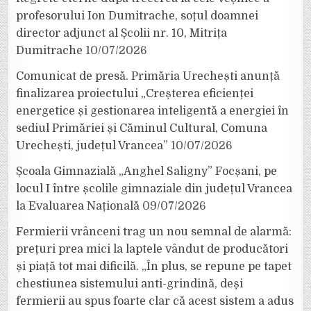
profesorului Ion Dumitrache, soțul doamnei
director adjunct al Școlii nr. 10, Mitrița
Dumitrache
10/07/2026
Comunicat de presă. Primăria Urechești anunță
finalizarea proiectului „Creșterea eficienței
energetice și gestionarea inteligentă a energiei în
sediul Primăriei și Căminul Cultural, Comuna
Urechești, județul Vrancea”
10/07/2026
Școala Gimnazială „Anghel Saligny” Focșani, pe
locul I între școlile gimnaziale din județul Vrancea
la Evaluarea Națională
09/07/2026
Fermierii vrânceni trag un nou semnal de alarmă:
prețuri prea mici la laptele vândut de producători
și piață tot mai dificilă. „În plus, se repune pe tapet
chestiunea sistemului anti-grindină, deși
fermierii au spus foarte clar că acest sistem a adus