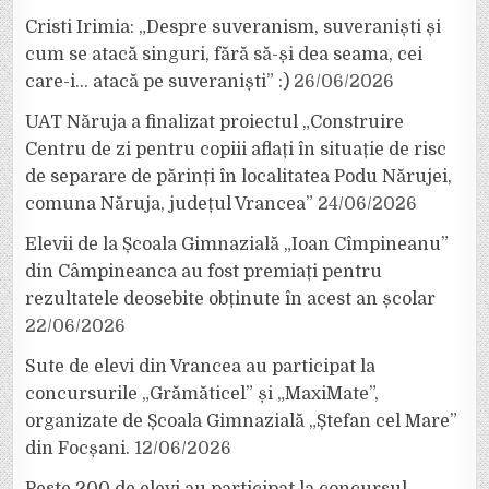
Cristi Irimia: „Despre suveranism, suveraniști și
cum se atacă singuri, fără să-și dea seama, cei
care-i… atacă pe suveraniști” :)
26/06/2026
UAT Năruja a finalizat proiectul „Construire
Centru de zi pentru copiii aflați în situație de risc
de separare de părinți în localitatea Podu Nărujei,
comuna Năruja, județul Vrancea”
24/06/2026
Elevii de la Școala Gimnazială „Ioan Cîmpineanu”
din Câmpineanca au fost premiați pentru
rezultatele deosebite obținute în acest an școlar
22/06/2026
Sute de elevi din Vrancea au participat la
concursurile „Grămăticel” și „MaxiMate”,
organizate de Școala Gimnazială „Ștefan cel Mare”
din Focșani.
12/06/2026
Peste 200 de elevi au participat la concursul