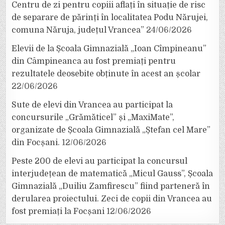
Centru de zi pentru copiii aflați în situație de risc
de separare de părinți în localitatea Podu Nărujei,
comuna Năruja, județul Vrancea”
24/06/2026
Elevii de la Școala Gimnazială „Ioan Cîmpineanu”
din Câmpineanca au fost premiați pentru
rezultatele deosebite obținute în acest an școlar
22/06/2026
Sute de elevi din Vrancea au participat la
concursurile „Grămăticel” și „MaxiMate”,
organizate de Școala Gimnazială „Ștefan cel Mare”
din Focșani.
12/06/2026
Peste 200 de elevi au participat la concursul
interjudețean de matematică „Micul Gauss”, Școala
Gimnazială „Duiliu Zamfirescu” fiind parteneră în
derularea proiectului. Zeci de copii din Vrancea au
fost premiați la Focșani
12/06/2026