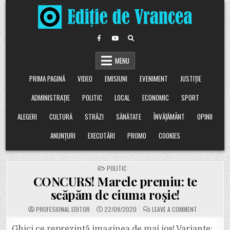
Skip
to
content
MENU
PRIMA PAGINĂ
VIDEO
EMISIUNI
EVENIMENT
JUSTIȚIE
ADMINISTRAȚIE
POLITIC
LOCAL
ECONOMIC
SPORT
ALEGERI
CULTURĂ
STRĂZI
SĂNĂTATE
ÎNVĂȚĂMÂNT
OPINII
ANUNȚURI
EXECUTĂRI
PROMO
COOKIES
POSTED
POLITIC
IN
CONCURS! Marele premiu: te
scăpăm de ciuma roșie!
ON
PROFESIONAL EDITOR
22/09/2020
LEAVE A COMMENT
CONCURS!
MARELE
PREMIU:
Ghici ce reprezintă imaginea de mai jos! Variante: