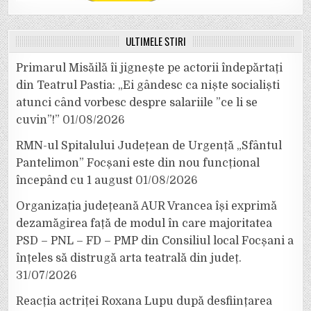
ULTIMELE ȘTIRI
Primarul Misăilă îi jignește pe actorii îndepărtați
din Teatrul Pastia: „Ei gândesc ca niște socialiști
atunci când vorbesc despre salariile ”ce li se
cuvin”!”
01/08/2026
RMN-ul Spitalului Județean de Urgență „Sfântul
Pantelimon” Focșani este din nou funcțional
începând cu 1 august
01/08/2026
Organizația județeană AUR Vrancea își exprimă
dezamăgirea față de modul în care majoritatea
PSD – PNL – FD – PMP din Consiliul local Focșani a
înțeles să distrugă arta teatrală din județ.
31/07/2026
Reacția actriței Roxana Lupu după desființarea