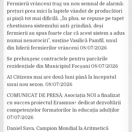
Fermierii vrânceni trag un nou semnal de alarmă:
prețuri prea mici la laptele vândut de producători
și piață tot mai dificilă. „În plus, se repune pe tapet
chestiunea sistemului anti-grindină, deși
fermierii au spus foarte clar că acest sistem a adus
numai nenorociri”, susține Vasilică Pamfil, unul
din liderii fermierilor vrânceni
08/07/2026
Se prelungesc contractele pentru parcările
rezidențiale din Municipiul Focșani
08/07/2026
AI Citizens mai are două luni până la începutul
unui nou sezon.
08/07/2026
COMUNICAT DE PRESĂ: Asociația NOI a finalizat
cu succes proiectul Erasmus+ dedicat dezvoltării
competențelor formatorilor în educația adulților
07/07/2026
Daniel Sava, Campion Mondial la Aritmetică