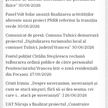
fizice”
30/06/2026
Panel Volt Solar anunță finalizarea activităților
aferente unui proiect PNRR referitor la tranziția
verde
30/06/2026
Comunicat de presă. Comuna Tulnici demarează
proiectul „Digitalizarea turismului local al
comunei Tulnici, județul Vrancea”
30/06/2026
Fostul polițist Cătălin Stegărescu reclamă
tulburarea ordinii publice de către personalul
Penitenciarului Vrancea într-o zonă rezidențială
din Focșani.
27/06/2026
Cristi Irimia: „Despre suveranism, suveraniști și
cum se atacă singuri, fără să-și dea seama, cei
care-i… atacă pe suveraniști” :)
26/06/2026
UAT Năruja a finalizat proiectul „Construire