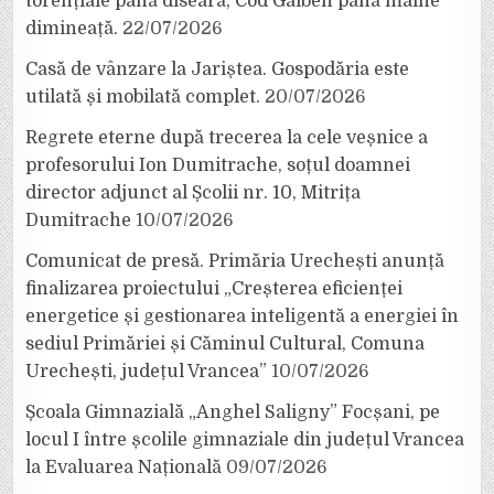
torențiale până diseară, Cod Galben până mâine
dimineață.
22/07/2026
Casă de vânzare la Jariștea. Gospodăria este
utilată și mobilată complet.
20/07/2026
Regrete eterne după trecerea la cele veșnice a
profesorului Ion Dumitrache, soțul doamnei
director adjunct al Școlii nr. 10, Mitrița
Dumitrache
10/07/2026
Comunicat de presă. Primăria Urechești anunță
finalizarea proiectului „Creșterea eficienței
energetice și gestionarea inteligentă a energiei în
sediul Primăriei și Căminul Cultural, Comuna
Urechești, județul Vrancea”
10/07/2026
Școala Gimnazială „Anghel Saligny” Focșani, pe
locul I între școlile gimnaziale din județul Vrancea
la Evaluarea Națională
09/07/2026