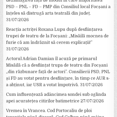
dezamăgirea față de modul în care majoritatea
PSD – PNL – FD – PMP din Consiliul local Focșani a
înțeles să distrugă arta teatrală din județ.
31/07/2026
Reacția actriței Roxana Lupu după desființarea
trupei de teatru de la Focșani: „Misăilă mocnea de
furie că am îndrăznit să cerem explicații!”
31/07/2026
Actorul Adrian Damian îl acuză pe primarul
Misăilă că a desființat trupa de teatru din Focșani
„din răzbunare față de actori”. Consilierii PSD, PNL
și FD au votat pentru desființare, în timp ce AUR s-
a abținut, iar USR a votat împotrivă.
31/07/2026
Cum influențează adâncimea sondei sub oglinda
apei acuratețea citirilor batimetrice
27/07/2026
Vremea în Vrancea. Cod Portocaliu de ploi