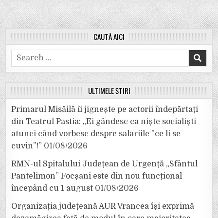
CAUTĂ AICI
Search
for:
ULTIMELE ȘTIRI
Primarul Misăilă îi jignește pe actorii îndepărtați
din Teatrul Pastia: „Ei gândesc ca niște socialiști
atunci când vorbesc despre salariile ”ce li se
cuvin”!”
01/08/2026
RMN-ul Spitalului Județean de Urgență „Sfântul
Pantelimon” Focșani este din nou funcțional
începând cu 1 august
01/08/2026
Organizația județeană AUR Vrancea își exprimă