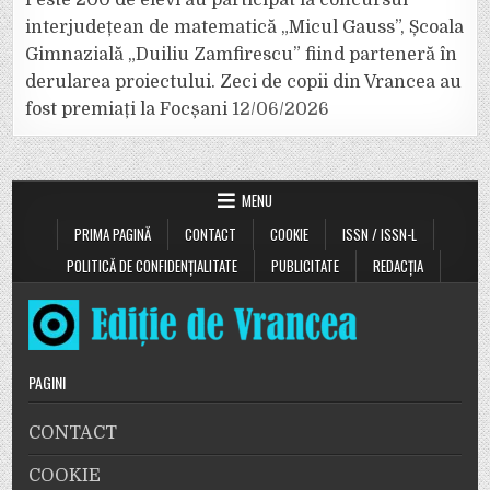
interjudețean de matematică „Micul Gauss”, Școala
Gimnazială „Duiliu Zamfirescu” fiind parteneră în
derularea proiectului. Zeci de copii din Vrancea au
fost premiați la Focșani
12/06/2026
MENU
PRIMA PAGINĂ
CONTACT
COOKIE
ISSN / ISSN-L
POLITICĂ DE CONFIDENȚIALITATE
PUBLICITATE
REDACȚIA
PAGINI
CONTACT
COOKIE