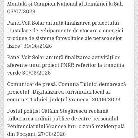
Mentală și Campion Național al României la Șah
03/07/2026
Panel Volt Solar anunță finalizarea proiectului
„Instalare de echipamente de stocare a energiei
produse de sisteme fotovoltaice ale persoanelor
fizice”
30/06/2026
Panel Volt Solar anunță finalizarea activităților
aferente unui proiect PNRR referitor la tranziția
verde
30/06/2026
Comunicat de presă. Comuna Tulnici demarează
proiectul „Digitalizarea turismului local al
comunei Tulnici, județul Vrancea”
30/06/2026
Fostul polițist Cătălin Stegărescu reclamă
tulburarea ordinii publice de către personalul
Penitenciarului Vrancea într-o zonă rezidențială
din Focșani.
27/06/2026