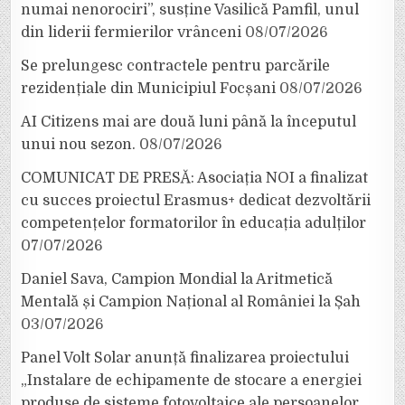
numai nenorociri”, susține Vasilică Pamfil, unul
din liderii fermierilor vrânceni
08/07/2026
Se prelungesc contractele pentru parcările
rezidențiale din Municipiul Focșani
08/07/2026
AI Citizens mai are două luni până la începutul
unui nou sezon.
08/07/2026
COMUNICAT DE PRESĂ: Asociația NOI a finalizat
cu succes proiectul Erasmus+ dedicat dezvoltării
competențelor formatorilor în educația adulților
07/07/2026
Daniel Sava, Campion Mondial la Aritmetică
Mentală și Campion Național al României la Șah
03/07/2026
Panel Volt Solar anunță finalizarea proiectului
„Instalare de echipamente de stocare a energiei
produse de sisteme fotovoltaice ale persoanelor