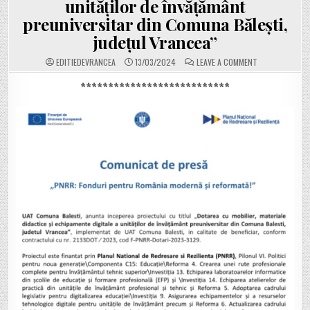
unităților de învățământ
preuniversitar din Comuna Bălești,
județul Vrancea”
ON
EDITIEDEVRANCEA
13/03/2024
LEAVE A COMMENT
COMUNICAT
DE
PRESĂ.
***************************
PRIMĂRIA
BĂLEȘTI
ANUNȚĂ
ÎNCEPEREA
PROIECTULUI
„DOTAREA
CU
MOBILIER,
MATERIALE
DIDACTICE
ȘI
ECHIPAMENTE
DIGITALE
A
UNITĂȚILOR
DE
ÎNVĂȚĂMÂNT
PREUNIVERSIT
DIN
COMUNA
BĂLEȘTI,
JUDEȚUL
VRANCEA”