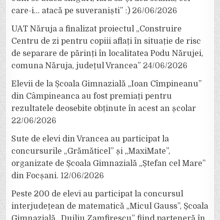
care-i… atacă pe suveraniști” :)
26/06/2026
UAT Năruja a finalizat proiectul „Construire
Centru de zi pentru copiii aflați în situație de risc
de separare de părinți în localitatea Podu Nărujei,
comuna Năruja, județul Vrancea”
24/06/2026
Elevii de la Școala Gimnazială „Ioan Cîmpineanu”
din Câmpineanca au fost premiați pentru
rezultatele deosebite obținute în acest an școlar
22/06/2026
Sute de elevi din Vrancea au participat la
concursurile „Grămăticel” și „MaxiMate”,
organizate de Școala Gimnazială „Ștefan cel Mare”
din Focșani.
12/06/2026
Peste 200 de elevi au participat la concursul
interjudețean de matematică „Micul Gauss”, Școala
Gimnazială „Duiliu Zamfirescu” fiind parteneră în