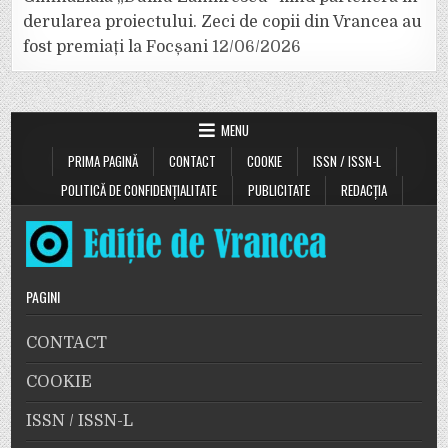
derularea proiectului. Zeci de copii din Vrancea au
fost premiați la Focșani
12/06/2026
MENU
PRIMA PAGINĂ
CONTACT
COOKIE
ISSN / ISSN-L
POLITICĂ DE CONFIDENȚIALITATE
PUBLICITATE
REDACȚIA
PAGINI
CONTACT
COOKIE
ISSN / ISSN-L