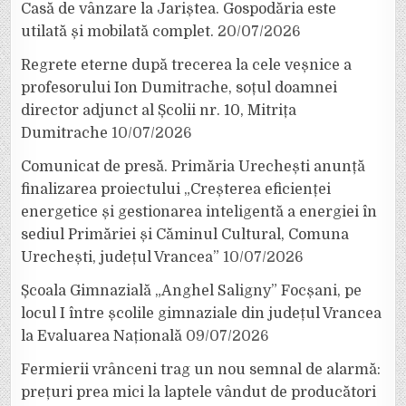
Casă de vânzare la Jariștea. Gospodăria este
utilată și mobilată complet.
20/07/2026
Regrete eterne după trecerea la cele veșnice a
profesorului Ion Dumitrache, soțul doamnei
director adjunct al Școlii nr. 10, Mitrița
Dumitrache
10/07/2026
Comunicat de presă. Primăria Urechești anunță
finalizarea proiectului „Creșterea eficienței
energetice și gestionarea inteligentă a energiei în
sediul Primăriei și Căminul Cultural, Comuna
Urechești, județul Vrancea”
10/07/2026
Școala Gimnazială „Anghel Saligny” Focșani, pe
locul I între școlile gimnaziale din județul Vrancea
la Evaluarea Națională
09/07/2026
Fermierii vrânceni trag un nou semnal de alarmă:
prețuri prea mici la laptele vândut de producători