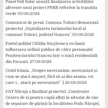
Panel Volt Solar anunță finalizarea activităților
aferente unui proiect PNRR referitor la tranziția
verde
30/06/2026
Comunicat de presă. Comuna Tulnici demarează
proiectul „Digitalizarea turismului local al
comunei Tulnici, județul Vrancea”
30/06/2026
Fostul polițist Cătălin Stegărescu reclamă
tulburarea ordinii publice de către personalul
Penitenciarului Vrancea într-o zonă rezidențială
din Focșani.
27/06/2026
Cristi Irimia: „Despre suveranism, suveraniști și
cum se atacă singuri, fără să-și dea seama, cei
care-i… atacă pe suveraniști” :)
26/06/2026
UAT Năruja a finalizat proiectul „Construire
Centru de zi pentru copiii aflați în situație de risc
de separare de părinți în localitatea Podu Nărujei,