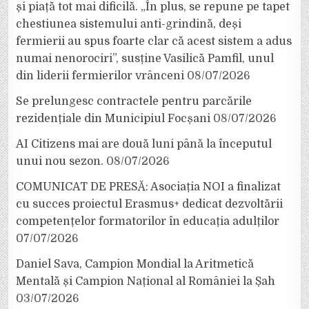
și piață tot mai dificilă. „În plus, se repune pe tapet
chestiunea sistemului anti-grindină, deși
fermierii au spus foarte clar că acest sistem a adus
numai nenorociri”, susține Vasilică Pamfil, unul
din liderii fermierilor vrânceni
08/07/2026
Se prelungesc contractele pentru parcările
rezidențiale din Municipiul Focșani
08/07/2026
AI Citizens mai are două luni până la începutul
unui nou sezon.
08/07/2026
COMUNICAT DE PRESĂ: Asociația NOI a finalizat
cu succes proiectul Erasmus+ dedicat dezvoltării
competențelor formatorilor în educația adulților
07/07/2026
Daniel Sava, Campion Mondial la Aritmetică
Mentală și Campion Național al României la Șah
03/07/2026