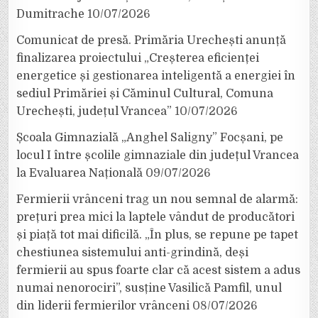
Dumitrache
10/07/2026
Comunicat de presă. Primăria Urechești anunță
finalizarea proiectului „Creșterea eficienței
energetice și gestionarea inteligentă a energiei în
sediul Primăriei și Căminul Cultural, Comuna
Urechești, județul Vrancea”
10/07/2026
Școala Gimnazială „Anghel Saligny” Focșani, pe
locul I între școlile gimnaziale din județul Vrancea
la Evaluarea Națională
09/07/2026
Fermierii vrânceni trag un nou semnal de alarmă:
prețuri prea mici la laptele vândut de producători
și piață tot mai dificilă. „În plus, se repune pe tapet
chestiunea sistemului anti-grindină, deși
fermierii au spus foarte clar că acest sistem a adus
numai nenorociri”, susține Vasilică Pamfil, unul
din liderii fermierilor vrânceni
08/07/2026