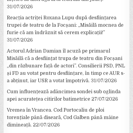
31/07/2026
Reacția actriței Roxana Lupu după desființarea
trupei de teatru de la Focșani: „Misăilă mocnea de
furie că am îndrăznit să cerem explicații!”
31/07/2026
Actorul Adrian Damian îl acuză pe primarul
Misăilă că a desființat trupa de teatru din Focșani
„din răzbunare față de actori”. Consilierii PSD, PNL
și FD au votat pentru desființare, în timp ce AUR s-
a abținut, iar USR a votat împotrivă.
31/07/2026
Cum influențează adâncimea sondei sub oglinda
apei acuratețea citirilor batimetrice
27/07/2026
Vremea în Vrancea. Cod Portocaliu de ploi
torențiale până diseară, Cod Galben până mâine
dimineață.
22/07/2026