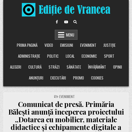
Skip
to
content
MENU
PRIMA PAGINĂ
VIDEO
EMISIUNI
EVENIMENT
JUSTIȚIE
ADMINISTRAȚIE
POLITIC
LOCAL
ECONOMIC
SPORT
ALEGERI
CULTURĂ
STRĂZI
SĂNĂTATE
ÎNVĂȚĂMÂNT
OPINII
ANUNȚURI
EXECUTĂRI
PROMO
COOKIES
POSTED
EVENIMENT
IN
Comunicat de presă. Primăria
Bălești anunță începerea proiectului
„Dotarea cu mobilier, materiale
didactice și echipamente digitale a