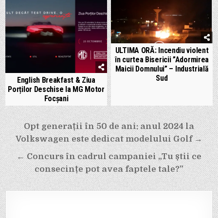
ULTIMA ORĂ: Incendiu violent
în curtea Bisericii ”Adormirea
Maicii Domnului” – Industrială
Sud
English Breakfast & Ziua
Porților Deschise la MG Motor
Focșani
Navigare
Opt generații în 50 de ani: anul 2024 la
în
Volkswagen este dedicat modelului Golf →
articole
← Concurs în cadrul campaniei „Tu știi ce
consecințe pot avea faptele tale?”