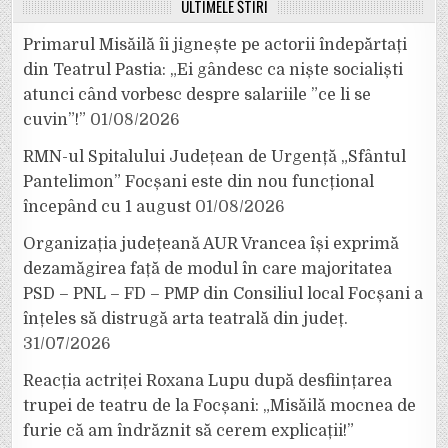
ULTIMELE ȘTIRI
Primarul Misăilă îi jignește pe actorii îndepărtați
din Teatrul Pastia: „Ei gândesc ca niște socialiști
atunci când vorbesc despre salariile ”ce li se
cuvin”!”
01/08/2026
RMN-ul Spitalului Județean de Urgență „Sfântul
Pantelimon” Focșani este din nou funcțional
începând cu 1 august
01/08/2026
Organizația județeană AUR Vrancea își exprimă
dezamăgirea față de modul în care majoritatea
PSD – PNL – FD – PMP din Consiliul local Focșani a
înțeles să distrugă arta teatrală din județ.
31/07/2026
Reacția actriței Roxana Lupu după desființarea
trupei de teatru de la Focșani: „Misăilă mocnea de
furie că am îndrăznit să cerem explicații!”