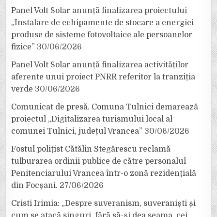
Panel Volt Solar anunță finalizarea proiectului
„Instalare de echipamente de stocare a energiei
produse de sisteme fotovoltaice ale persoanelor
fizice”
30/06/2026
Panel Volt Solar anunță finalizarea activităților
aferente unui proiect PNRR referitor la tranziția
verde
30/06/2026
Comunicat de presă. Comuna Tulnici demarează
proiectul „Digitalizarea turismului local al
comunei Tulnici, județul Vrancea”
30/06/2026
Fostul polițist Cătălin Stegărescu reclamă
tulburarea ordinii publice de către personalul
Penitenciarului Vrancea într-o zonă rezidențială
din Focșani.
27/06/2026
Cristi Irimia: „Despre suveranism, suveraniști și
cum se atacă singuri, fără să-și dea seama, cei