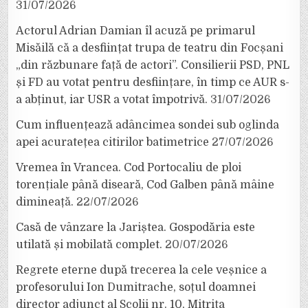
31/07/2026
Actorul Adrian Damian îl acuză pe primarul
Misăilă că a desființat trupa de teatru din Focșani
„din răzbunare față de actori”. Consilierii PSD, PNL
și FD au votat pentru desființare, în timp ce AUR s-
a abținut, iar USR a votat împotrivă.
31/07/2026
Cum influențează adâncimea sondei sub oglinda
apei acuratețea citirilor batimetrice
27/07/2026
Vremea în Vrancea. Cod Portocaliu de ploi
torențiale până diseară, Cod Galben până mâine
dimineață.
22/07/2026
Casă de vânzare la Jariștea. Gospodăria este
utilată și mobilată complet.
20/07/2026
Regrete eterne după trecerea la cele veșnice a
profesorului Ion Dumitrache, soțul doamnei
director adjunct al Școlii nr. 10, Mitrița