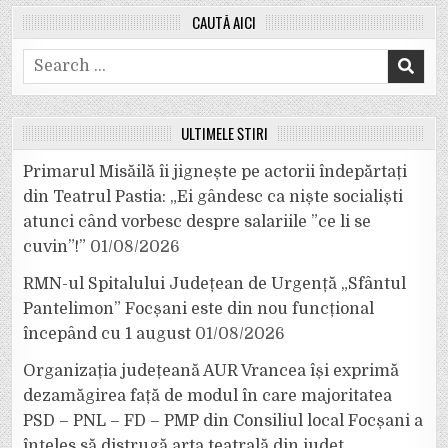
CAUTĂ AICI
Search
for:
ULTIMELE ȘTIRI
Primarul Misăilă îi jignește pe actorii îndepărtați
din Teatrul Pastia: „Ei gândesc ca niște socialiști
atunci când vorbesc despre salariile ”ce li se
cuvin”!”
01/08/2026
RMN-ul Spitalului Județean de Urgență „Sfântul
Pantelimon” Focșani este din nou funcțional
începând cu 1 august
01/08/2026
Organizația județeană AUR Vrancea își exprimă
dezamăgirea față de modul în care majoritatea
PSD – PNL – FD – PMP din Consiliul local Focșani a
înțeles să distrugă arta teatrală din județ.