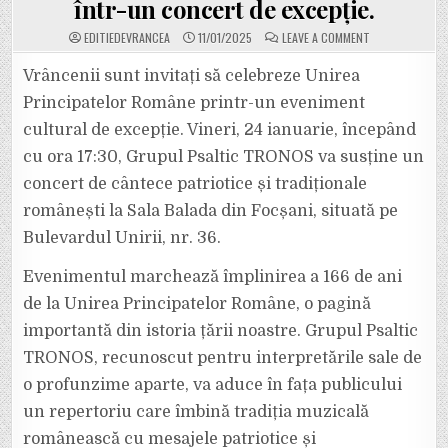
într-un concert de excepție.
ON
EDITIEDEVRANCEA
11/01/2025
LEAVE A COMMENT
GRUPUL
PSALTIC
TRONOS
Vrâncenii sunt invitați să celebreze Unirea
VA
CÂNTA,
Principatelor Române printr-un eveniment
DIN
NOU,
cultural de excepție. Vineri, 24 ianuarie, începând
LA
FOCȘANI,
cu ora 17:30, Grupul Psaltic TRONOS va susține un
DE
ZIUA
UNIRII
concert de cântece patriotice și tradiționale
PRINCIPATELOR
ROMÂNE.
românești la Sala Balada din Focșani, situată pe
CÂNTECE
PATRIOTICE
Bulevardul Unirii, nr. 36.
ȘI
TRADIȚIONALE
ROMÂNEȘTI
Evenimentul marchează împlinirea a 166 de ani
ÎNTR-
UN
CONCERT
de la Unirea Principatelor Române, o pagină
DE
EXCEPȚIE.
importantă din istoria țării noastre. Grupul Psaltic
TRONOS, recunoscut pentru interpretările sale de
o profunzime aparte, va aduce în fața publicului
un repertoriu care îmbină tradiția muzicală
românească cu mesajele patriotice și