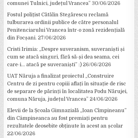
comunei Tulnici, județul Vrancea”
30/06/2026
Fostul polițist Cătălin Stegărescu reclamă
tulburarea ordinii publice de către personalul
Penitenciarului Vrancea într-o zonă rezidențială
din Focșani.
27/06/2026
Cristi Irimia: „Despre suveranism, suveraniști și
cum se atacă singuri, fără să-și dea seama, cei
care-i… atacă pe suveraniști” :)
26/06/2026
UAT Năruja a finalizat proiectul „Construire
Centru de zi pentru copiii aflați în situație de risc
de separare de părinți în localitatea Podu Nărujei,
comuna Năruja, județul Vrancea”
24/06/2026
Elevii de la Școala Gimnazială „Ioan Cîmpineanu”
din Câmpineanca au fost premiați pentru
rezultatele deosebite obținute în acest an școlar
22/06/2026