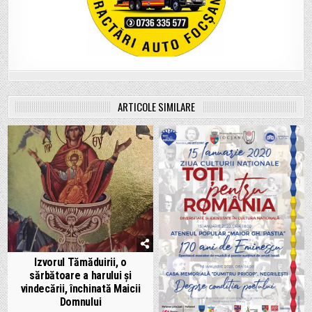
ARTICOLE SIMILARE
Izvorul Tămăduirii, o
sărbătoare a harului și
vindecării, închinată Maicii
Domnului