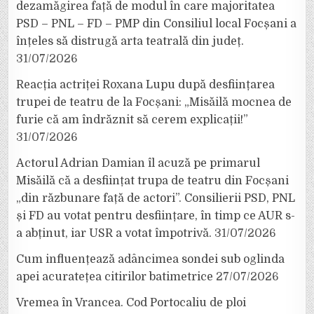
dezamăgirea față de modul în care majoritatea
PSD – PNL – FD – PMP din Consiliul local Focșani a
înțeles să distrugă arta teatrală din județ.
31/07/2026
Reacția actriței Roxana Lupu după desființarea
trupei de teatru de la Focșani: „Misăilă mocnea de
furie că am îndrăznit să cerem explicații!”
31/07/2026
Actorul Adrian Damian îl acuză pe primarul
Misăilă că a desființat trupa de teatru din Focșani
„din răzbunare față de actori”. Consilierii PSD, PNL
și FD au votat pentru desființare, în timp ce AUR s-
a abținut, iar USR a votat împotrivă.
31/07/2026
Cum influențează adâncimea sondei sub oglinda
apei acuratețea citirilor batimetrice
27/07/2026
Vremea în Vrancea. Cod Portocaliu de ploi