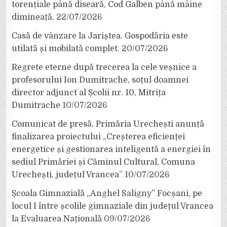
torențiale până diseară, Cod Galben până mâine
dimineață.
22/07/2026
Casă de vânzare la Jariștea. Gospodăria este
utilată și mobilată complet.
20/07/2026
Regrete eterne după trecerea la cele veșnice a
profesorului Ion Dumitrache, soțul doamnei
director adjunct al Școlii nr. 10, Mitrița
Dumitrache
10/07/2026
Comunicat de presă. Primăria Urechești anunță
finalizarea proiectului „Creșterea eficienței
energetice și gestionarea inteligentă a energiei în
sediul Primăriei și Căminul Cultural, Comuna
Urechești, județul Vrancea”
10/07/2026
Școala Gimnazială „Anghel Saligny” Focșani, pe
locul I între școlile gimnaziale din județul Vrancea
la Evaluarea Națională
09/07/2026