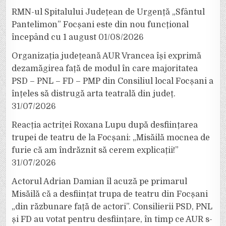
RMN-ul Spitalului Județean de Urgență „Sfântul
Pantelimon” Focșani este din nou funcțional
începând cu 1 august
01/08/2026
Organizația județeană AUR Vrancea își exprimă
dezamăgirea față de modul în care majoritatea
PSD – PNL – FD – PMP din Consiliul local Focșani a
înțeles să distrugă arta teatrală din județ.
31/07/2026
Reacția actriței Roxana Lupu după desființarea
trupei de teatru de la Focșani: „Misăilă mocnea de
furie că am îndrăznit să cerem explicații!”
31/07/2026
Actorul Adrian Damian îl acuză pe primarul
Misăilă că a desființat trupa de teatru din Focșani
„din răzbunare față de actori”. Consilierii PSD, PNL
și FD au votat pentru desființare, în timp ce AUR s-