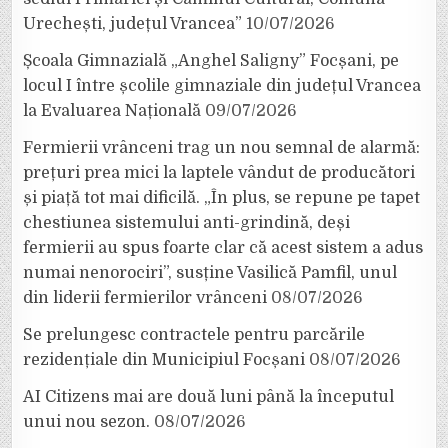
Urechești, județul Vrancea”
10/07/2026
Școala Gimnazială „Anghel Saligny” Focșani, pe
locul I între școlile gimnaziale din județul Vrancea
la Evaluarea Națională
09/07/2026
Fermierii vrânceni trag un nou semnal de alarmă:
prețuri prea mici la laptele vândut de producători
și piață tot mai dificilă. „În plus, se repune pe tapet
chestiunea sistemului anti-grindină, deși
fermierii au spus foarte clar că acest sistem a adus
numai nenorociri”, susține Vasilică Pamfil, unul
din liderii fermierilor vrânceni
08/07/2026
Se prelungesc contractele pentru parcările
rezidențiale din Municipiul Focșani
08/07/2026
AI Citizens mai are două luni până la începutul
unui nou sezon.
08/07/2026