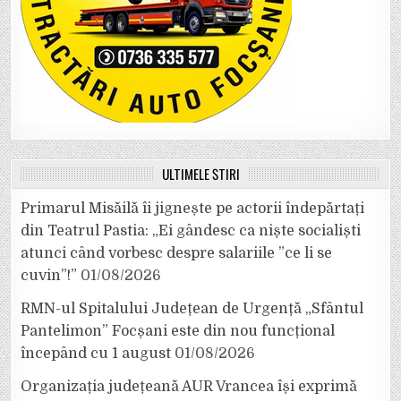
ULTIMELE ȘTIRI
Primarul Misăilă îi jignește pe actorii îndepărtați
din Teatrul Pastia: „Ei gândesc ca niște socialiști
atunci când vorbesc despre salariile ”ce li se
cuvin”!”
01/08/2026
RMN-ul Spitalului Județean de Urgență „Sfântul
Pantelimon” Focșani este din nou funcțional
începând cu 1 august
01/08/2026
Organizația județeană AUR Vrancea își exprimă