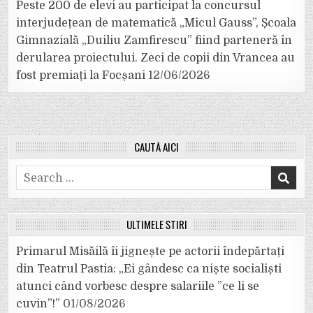
Peste 200 de elevi au participat la concursul
interjudețean de matematică „Micul Gauss”, Școala
Gimnazială „Duiliu Zamfirescu” fiind parteneră în
derularea proiectului. Zeci de copii din Vrancea au
fost premiați la Focșani
12/06/2026
CAUTĂ AICI
Search
for:
ULTIMELE ȘTIRI
Primarul Misăilă îi jignește pe actorii îndepărtați
din Teatrul Pastia: „Ei gândesc ca niște socialiști
atunci când vorbesc despre salariile ”ce li se
cuvin”!”
01/08/2026