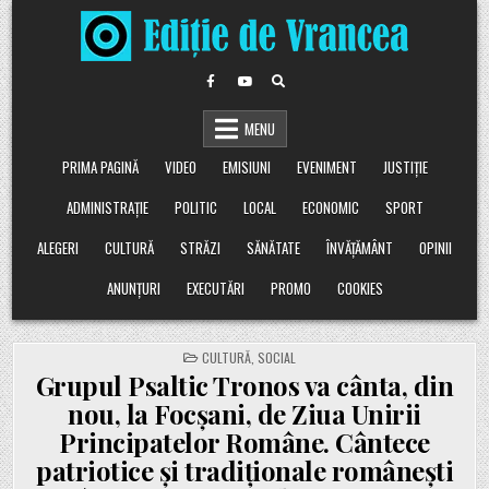
Skip
to
content
MENU
PRIMA PAGINĂ
VIDEO
EMISIUNI
EVENIMENT
JUSTIȚIE
ADMINISTRAȚIE
POLITIC
LOCAL
ECONOMIC
SPORT
ALEGERI
CULTURĂ
STRĂZI
SĂNĂTATE
ÎNVĂȚĂMÂNT
OPINII
ANUNȚURI
EXECUTĂRI
PROMO
COOKIES
POSTED
CULTURĂ
,
SOCIAL
IN
Grupul Psaltic Tronos va cânta, din
nou, la Focșani, de Ziua Unirii
Principatelor Române. Cântece
patriotice și tradiționale românești