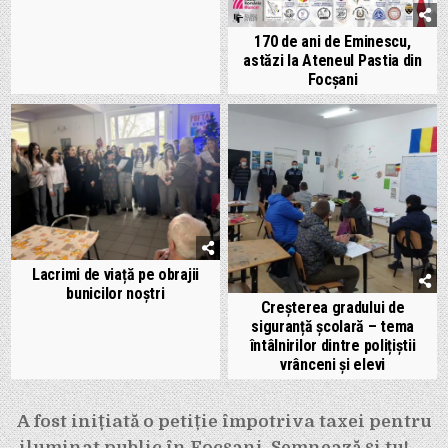
170 de ani de Eminescu,
astăzi la Ateneul Pastia din
Focșani
Lacrimi de viață pe obrajii
bunicilor noștri
Creșterea gradului de
siguranță școlară – tema
întâlnirilor dintre polițiștii
vrânceni și elevi
Navigare
A fost inițiată o petiție împotriva taxei pentru
iluminat public în Focșani. Semnează și tu! →