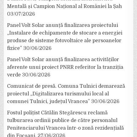
Mentală și Campion Național al României la Șah
03/07/2026
Panel Volt Solar anunță finalizarea proiectului
„Instalare de echipamente de stocare a energiei
produse de sisteme fotovoltaice ale persoanelor
fizice”
30/06/2026
Panel Volt Solar anunță finalizarea activităților
aferente unui proiect PNRR referitor la tranziția
verde
30/06/2026
Comunicat de presă. Comuna Tulnici demarează
proiectul „Digitalizarea turismului local al
comunei Tulnici, județul Vrancea”
30/06/2026
Fostul polițist Cătălin Stegărescu reclamă
tulburarea ordinii publice de către personalul
Penitenciarului Vrancea într-o zonă rezidențială
din Focșani.
27/06/2026