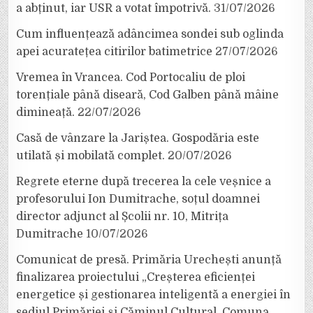
a abținut, iar USR a votat împotrivă.
31/07/2026
Cum influențează adâncimea sondei sub oglinda
apei acuratețea citirilor batimetrice
27/07/2026
Vremea în Vrancea. Cod Portocaliu de ploi
torențiale până diseară, Cod Galben până mâine
dimineață.
22/07/2026
Casă de vânzare la Jariștea. Gospodăria este
utilată și mobilată complet.
20/07/2026
Regrete eterne după trecerea la cele veșnice a
profesorului Ion Dumitrache, soțul doamnei
director adjunct al Școlii nr. 10, Mitrița
Dumitrache
10/07/2026
Comunicat de presă. Primăria Urechești anunță
finalizarea proiectului „Creșterea eficienței
energetice și gestionarea inteligentă a energiei în
sediul Primăriei și Căminul Cultural, Comuna