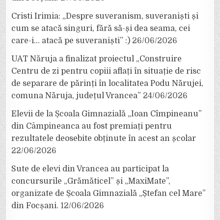
Cristi Irimia: „Despre suveranism, suveraniști și
cum se atacă singuri, fără să-și dea seama, cei
care-i… atacă pe suveraniști” :)
26/06/2026
UAT Năruja a finalizat proiectul „Construire
Centru de zi pentru copiii aflați în situație de risc
de separare de părinți în localitatea Podu Nărujei,
comuna Năruja, județul Vrancea”
24/06/2026
Elevii de la Școala Gimnazială „Ioan Cîmpineanu”
din Câmpineanca au fost premiați pentru
rezultatele deosebite obținute în acest an școlar
22/06/2026
Sute de elevi din Vrancea au participat la
concursurile „Grămăticel” și „MaxiMate”,
organizate de Școala Gimnazială „Ștefan cel Mare”
din Focșani.
12/06/2026