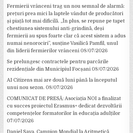
Fermierii vrânceni trag un nou semnal de alarmă:
prețuri prea mici la laptele vândut de producători
și piață tot mai dificilă. „În plus, se repune pe tapet
chestiunea sistemului anti-grindină, deși
fermierii au spus foarte clar că acest sistem a adus
numai nenorociri”, susține Vasilică Pamfil, unul
din liderii fermierilor vrânceni
08/07/2026
Se prelungesc contractele pentru parcările
rezidențiale din Municipiul Focșani
08/07/2026
AI Citizens mai are două luni până la începutul
unui nou sezon.
08/07/2026
COMUNICAT DE PRESĂ: Asociația NOI a finalizat
cu succes proiectul Erasmus+ dedicat dezvoltării
competențelor formatorilor în educația adulților
07/07/2026
Daniel Sava, Campion Mondial la Aritmetică