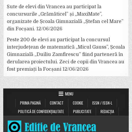
Sute de elevi din Vrancea au participat la
concursurile „Grămăticel” și „MaxiMate”,
organizate de Școala Gimnazială „Ștefan cel Mare”
din Focșani.
12/06/2026
Peste 200 de elevi au participat la concursul
interjudețean de matematică „Micul Gauss”, Școala
Gimnazială „Duiliu Zamfirescu” fiind parteneră în
derularea proiectului. Zeci de copii din Vrancea au
fost premiați la Focșani
12/06/2026
MENU
PRIMA PAGINĂ
CONTACT
COOKIE
ISSN / ISSN-L
POLITICĂ DE CONFIDENȚIALITATE
PUBLICITATE
REDACȚIA