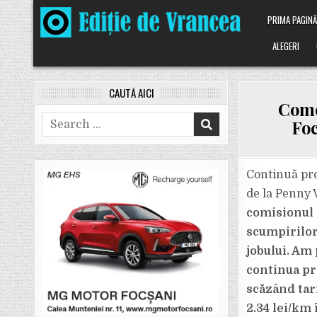
Skip
PRIMA PAGIN
to
content
ALEGERI
CAUTĂ AICI
Comen
Search
Foc
for:
Continuă pro
de la Penny V
comisionul m
scumpirilor
jobului. Am
continua pro
scăzând tari
2.34 lei/km