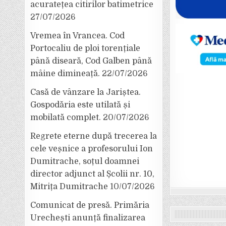
acuratețea citirilor batimetrice
27/07/2026
Vremea în Vrancea. Cod
Portocaliu de ploi torențiale
până diseară, Cod Galben până
mâine dimineață.
22/07/2026
Casă de vânzare la Jariștea.
Gospodăria este utilată și
mobilată complet.
20/07/2026
Regrete eterne după trecerea la
cele veșnice a profesorului Ion
Dumitrache, soțul doamnei
director adjunct al Școlii nr. 10,
Mitrița Dumitrache
10/07/2026
Comunicat de presă. Primăria
Urechești anunță finalizarea