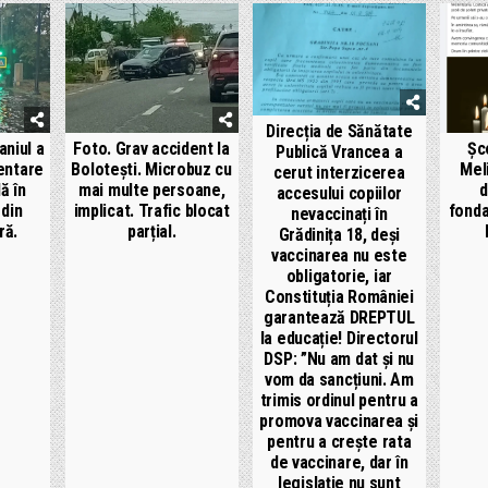
Direcția de Sănătate
aniul a
Foto. Grav accident la
Șc
Publică Vrancea a
entare
Bolotești. Microbuz cu
Mel
cerut interzicerea
ă în
mai multe persoane,
d
accesului copiilor
 din
implicat. Trafic blocat
fonda
nevaccinați în
ră.
parțial.
Grădinița 18, deși
vaccinarea nu este
obligatorie, iar
Constituția României
garantează DREPTUL
la educație! Directorul
DSP: ”Nu am dat și nu
vom da sancțiuni. Am
trimis ordinul pentru a
promova vaccinarea și
pentru a crește rata
de vaccinare, dar în
legislație nu sunt