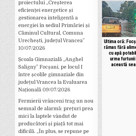
proiectului „Creșterea
eficienței energetice și
gestionarea inteligentă a
energiei în sediul Primăriei și
Căminul Cultural, Comuna
Urechești, județul Vrancea”
Ultima oră: Focș
rămas fără alim
10/07/2026
cu apă potabil
urma furtunii
Școala Gimnazială „Anghel
această sea
Saligny” Focșani, pe locul I
între școlile gimnaziale din
județul Vrancea la Evaluarea
Națională
09/07/2026
Fermierii vrânceni trag un nou
semnal de alarmă: prețuri prea
mici la laptele vândut de
producători și piață tot mai
dificilă. „În plus, se repune pe