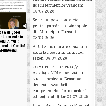
liderii fermierilor vrânceni
08/07/2026
Se prelungesc contractele
pentru parcările rezidențiale
din Municipiul Focșani
oala de Șoferi
inteanu este în
08/07/2026
oliu. A murit
torul ei, Costică
AI Citizens mai are două luni
Melinteanu.
până la începutul unui nou
sezon.
08/07/2026
COMUNICAT DE PRESĂ:
Asociația NOI a finalizat cu
succes proiectul Erasmus+
dedicat dezvoltării
competențelor formatorilor în
educația adulților
07/07/2026
Daniel Sava, Campion Mondial