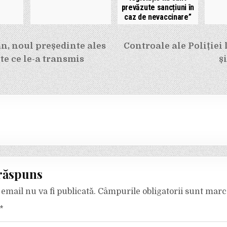
prevăzute sancțiuni în
caz de nevaccinare”
e
an, noul președinte ales
Controale ale Poliției 
ște ce le-a transmis
ș
răspuns
email nu va fi publicată.
Câmpurile obligatorii sunt mar
*