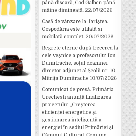
până diseară, Cod Galben până
mâine dimineață.
22/07/2026
Casă de vânzare la Jariștea.
Gospodăria este utilată și
mobilată complet.
20/07/2026
Regrete eterne după trecerea la
cele veșnice a profesorului Ion
Dumitrache, soțul doamnei
director adjunct al Școlii nr. 10,
Mitrița Dumitrache
10/07/2026
Comunicat de presă. Primăria
Urechești anunță finalizarea
proiectului „Creșterea
eficienței energetice și
gestionarea inteligentă a
energiei în sediul Primăriei și
Căminul Cultural, Comuna