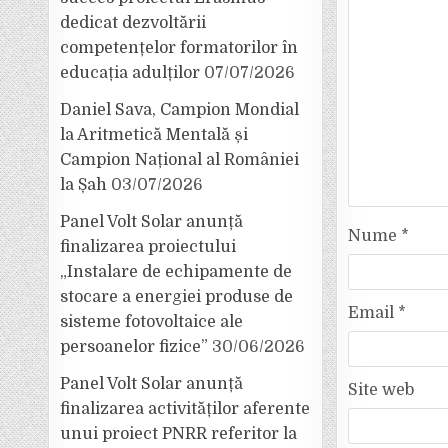
dedicat dezvoltării
competențelor formatorilor în
educația adulților
07/07/2026
Daniel Sava, Campion Mondial
la Aritmetică Mentală și
Campion Național al României
la Șah
03/07/2026
Panel Volt Solar anunță
Nume
*
finalizarea proiectului
„Instalare de echipamente de
stocare a energiei produse de
Email
*
sisteme fotovoltaice ale
persoanelor fizice”
30/06/2026
Panel Volt Solar anunță
Site web
finalizarea activităților aferente
unui proiect PNRR referitor la