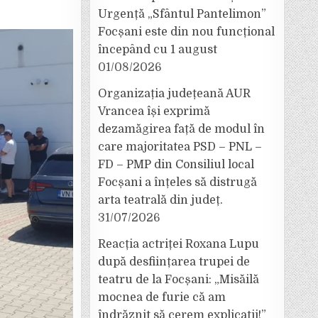
Urgență „Sfântul Pantelimon”
Focșani este din nou funcțional
începând cu 1 august
01/08/2026
Organizația județeană AUR
Vrancea își exprimă
dezamăgirea față de modul în
care majoritatea PSD – PNL –
FD – PMP din Consiliul local
Focșani a înțeles să distrugă
arta teatrală din județ.
31/07/2026
Reacția actriței Roxana Lupu
după desființarea trupei de
teatru de la Focșani: „Misăilă
mocnea de furie că am
îndrăznit să cerem explicații!”