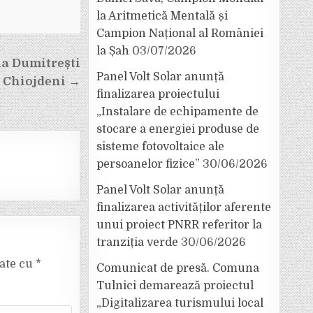
la Aritmetică Mentală și
Campion Național al României
la Șah
03/07/2026
la Dumitrești
Panel Volt Solar anunță
i Chiojdeni →
finalizarea proiectului
„Instalare de echipamente de
stocare a energiei produse de
sisteme fotovoltaice ale
persoanelor fizice”
30/06/2026
Panel Volt Solar anunță
finalizarea activităților aferente
unui proiect PNRR referitor la
tranziția verde
30/06/2026
cate cu
*
Comunicat de presă. Comuna
Tulnici demarează proiectul
„Digitalizarea turismului local