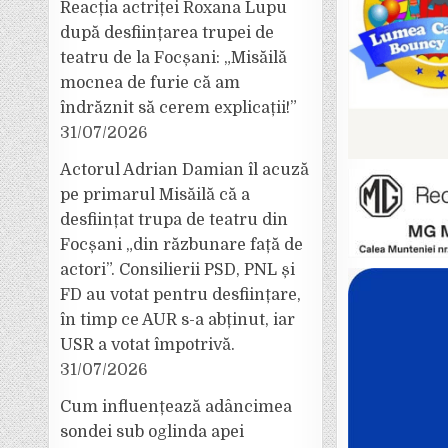
Reacția actriței Roxana Lupu
după desființarea trupei de
teatru de la Focșani: „Misăilă
mocnea de furie că am
îndrăznit să cerem explicații!”
31/07/2026
Actorul Adrian Damian îl acuză
pe primarul Misăilă că a
desființat trupa de teatru din
Focșani „din răzbunare față de
actori”. Consilierii PSD, PNL și
FD au votat pentru desființare,
în timp ce AUR s-a abținut, iar
USR a votat împotrivă.
31/07/2026
Cum influențează adâncimea
sondei sub oglinda apei