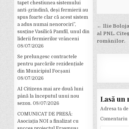
tapet chestiunea sistemului
anti-grindină, deși fermierii au
spus foarte clar că acest sistem
Navigar
a adus numai nenorociri”,
← Ilie Boloj
în
susține Vasilică Pamfil, unul din
al PNL. Cite
liderii fermierilor vrânceni
articole
românilor.
08/07/2026
Se prelungesc contractele
pentru parcările rezidențiale
din Municipiul Focșani
08/07/2026
AI Citizens mai are două luni
până la începutul unui nou
Lasă un 
sezon.
08/07/2026
Adresa ta de 
COMUNICAT DE PRESĂ:
Comentariu
Asociația NOI a finalizat cu
succes proiectul Erasmus+