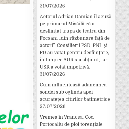
31/07/2026
Actorul Adrian Damian îl acuză
pe primarul Misăilă că a
desființat trupa de teatru din
Focșani „din răzbunare față de
actori”. Consilierii PSD, PNL și
FD au votat pentru desființare,
în timp ce AUR s-a abținut, iar
USR a votat împotrivă.
31/07/2026
Cum influențează adâncimea
sondei sub oglinda apei
acuratețea citirilor batimetrice
27/07/2026
Vremea în Vrancea. Cod
Portocaliu de ploi torențiale