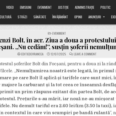
Ă
VIDEO
EMISIUNI
EVENIMENT
JUSTIȚIE
ADMINISTRAȚIE
POLITIC
CULTURĂ
STRĂZI
SĂNĂTATE
ÎNVĂȚĂMÂNT
OPINII
ANUNȚURI
EXE
POSTED
EVENIMENT
IN
zi Bolt, în aer. Ziua a doua a protestului
șani. „Nu cedăm!”, susțin șoferii nemulțum
ON
EDITIEDEVRANCEA
12/07/2025
LEAVE A COMMENT
COMENZI
BOLT,
ÎN
testul șoferilor Bolt din Focșani, pentru a doua zi la rând
AER.
ZIUA
îlcele. „
Nemulțumirea noastră este legată, în primul 
A
DOUA
are pe care Bolt îl aplică și tarifele care sunt mici, 
A
PROTESTULUI
 majore la carburant și la tot ceea ce înseamnă desfă
DE
LA
FOCȘANI.
 primit un prim răspuns ezitant din partea Bolt, de 
„NU
CEDĂM!”,
testul. Prețurile s-au mărit, iar nouă ne-au micșorat
SUSȚIN
ȘOFERII
fele. Nu demult tariful era 2.60 lei/km (3.50 la taxi), 
NEMULȚUMIȚI.
 în contextul în care vin scumpiri pe bandă rulantă
”, 