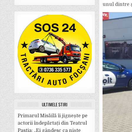
unul dintre 
ULTIMELE ȘTIRI
Primarul Misăilă îi jignește pe
actorii îndepărtați din Teatrul
Pastia: „Ei gândesc ca niște