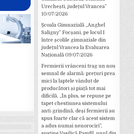
Urechești, județul Vrancea”
10/07/2026
Școala Gimnazială „Anghel
Saligny” Focșani, pe locul I
între școlile gimnaziale din
județul Vrancea la Evaluarea
Națională
09/07/2026
Fermierii vrânceni trag un nou
semnal de alarmă: prețuri prea
mici la laptele vândut de
producători și piață tot mai
dificilă. „În plus, se repune pe
tapet chestiunea sistemului
anti-grindină, deși fermierii au
spus foarte clar că acest sistem
a adus numai nenorociri”,
susține Vasilică Pamfil, unul din