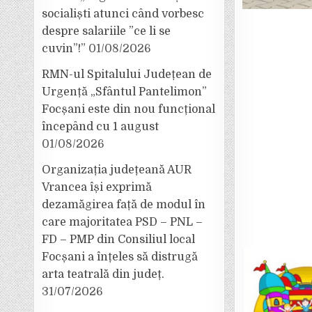
socialiști atunci când vorbesc
despre salariile ”ce li se
cuvin”!”
01/08/2026
RMN-ul Spitalului Județean de
Urgență „Sfântul Pantelimon”
Focșani este din nou funcțional
începând cu 1 august
01/08/2026
Organizația județeană AUR
Vrancea își exprimă
dezamăgirea față de modul în
care majoritatea PSD – PNL –
FD – PMP din Consiliul local
Focșani a înțeles să distrugă
arta teatrală din județ.
31/07/2026