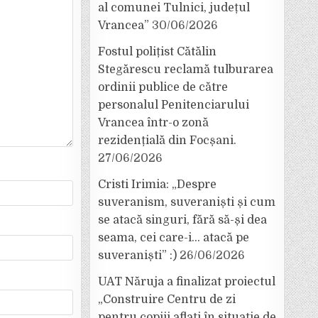
al comunei Tulnici, județul
Vrancea”
30/06/2026
Fostul polițist Cătălin
Stegărescu reclamă tulburarea
ordinii publice de către
personalul Penitenciarului
Vrancea într-o zonă
rezidențială din Focșani.
27/06/2026
Cristi Irimia: „Despre
suveranism, suveraniști și cum
se atacă singuri, fără să-și dea
seama, cei care-i… atacă pe
suveraniști” :)
26/06/2026
UAT Năruja a finalizat proiectul
„Construire Centru de zi
pentru copiii aflați în situație de