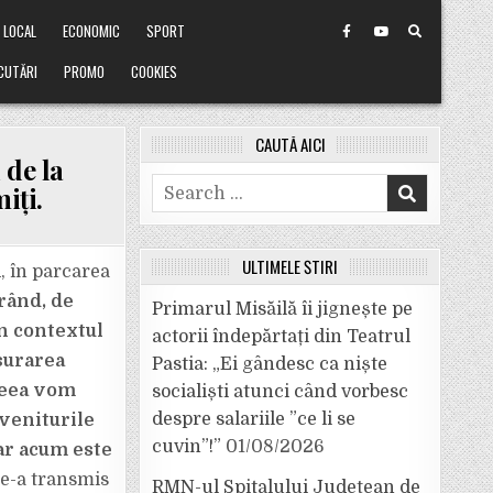
LOCAL
ECONOMIC
SPORT
CUTĂRI
PROMO
COOKIES
CAUTĂ AICI
 de la
Search
iți.
for:
ULTIMELE ȘTIRI
, în parcarea
rând, de
Primarul Misăilă îi jignește pe
în contextul
actorii îndepărtați din Teatrul
șurarea
Pastia: „Ei gândesc ca niște
aceea vom
socialiști atunci când vorbesc
despre salariile ”ce li se
 veniturile
cuvin”!”
01/08/2026
iar acum este
ne-a transmis
RMN-ul Spitalului Județean de