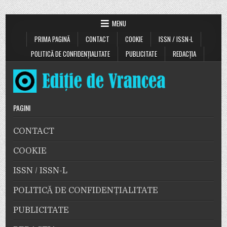
scaune
cu
rotile,
MENU
au
primit
PRIMA PAGINĂ
CONTACT
COOKIE
ISSN / ISSN-L
ajutor
de
la
POLITICĂ DE CONFIDENȚIALITATE
PUBLICITATE
REDACȚIA
două
companii
PAGINI
CONTACT
COOKIE
ISSN / ISSN-L
POLITICĂ DE CONFIDENȚIALITATE
PUBLICITATE