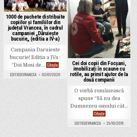
1000 de pachete distribuite
copiilor și familiilor din
județul Vrancea, în cadrul
campaniei „Dăruiește
bucurie„ (editia a IV-a)
Campania Daruieste
bucurie! Editia a IVa :
Cei doi copii din Focșani,
1000
Citește
“Doi Mosi de…
imobilizați în scaune cu
de
pachete
rotile, au primit ajutor de la
EDITIEDEVRANCEA
03/01/2020
distribuite
două companii
copiilor
și
familiilor
O vorbă romănească
din
județul
spune “Să nu dea
Vrancea,
în
Dumnezeu omului cât…
cadrul
campaniei
Cei
Citește
„Dăruiește
doi
bucurie„
copii
EDITIEDEVRANCEA
25/10/2019
(editia
din
a
Focșani,
IV-
imobilizați
a)
în