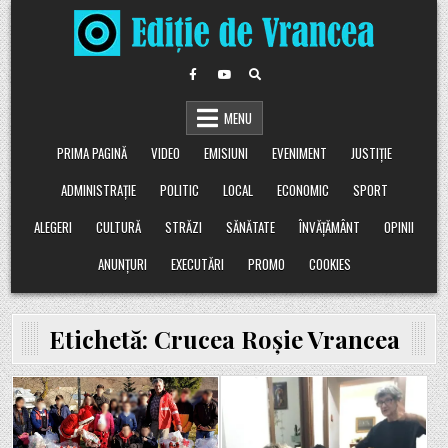
Skip
to
content
MENU
PRIMA PAGINĂ
VIDEO
EMISIUNI
EVENIMENT
JUSTIȚIE
ADMINISTRAȚIE
POLITIC
LOCAL
ECONOMIC
SPORT
ALEGERI
CULTURĂ
STRĂZI
SĂNĂTATE
ÎNVĂȚĂMÂNT
OPINII
ANUNȚURI
EXECUTĂRI
PROMO
COOKIES
Etichetă:
Crucea Roșie Vrancea
Posted
Posted
in
in