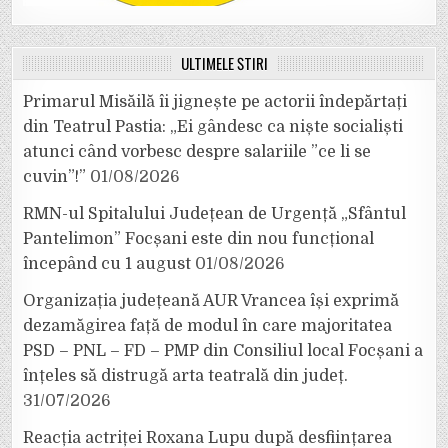
ULTIMELE ȘTIRI
Primarul Misăilă îi jignește pe actorii îndepărtați
din Teatrul Pastia: „Ei gândesc ca niște socialiști
atunci când vorbesc despre salariile ”ce li se
cuvin”!”
01/08/2026
RMN-ul Spitalului Județean de Urgență „Sfântul
Pantelimon” Focșani este din nou funcțional
începând cu 1 august
01/08/2026
Organizația județeană AUR Vrancea își exprimă
dezamăgirea față de modul în care majoritatea
PSD – PNL – FD – PMP din Consiliul local Focșani a
înțeles să distrugă arta teatrală din județ.
31/07/2026
Reacția actriței Roxana Lupu după desființarea