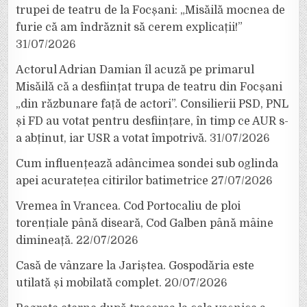
trupei de teatru de la Focșani: „Misăilă mocnea de
furie că am îndrăznit să cerem explicații!”
31/07/2026
Actorul Adrian Damian îl acuză pe primarul
Misăilă că a desființat trupa de teatru din Focșani
„din răzbunare față de actori”. Consilierii PSD, PNL
și FD au votat pentru desființare, în timp ce AUR s-
a abținut, iar USR a votat împotrivă.
31/07/2026
Cum influențează adâncimea sondei sub oglinda
apei acuratețea citirilor batimetrice
27/07/2026
Vremea în Vrancea. Cod Portocaliu de ploi
torențiale până diseară, Cod Galben până mâine
dimineață.
22/07/2026
Casă de vânzare la Jariștea. Gospodăria este
utilată și mobilată complet.
20/07/2026