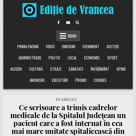
Skip
to
content
MENU
PRIMA PAGINĂ
VIDEO
EMISIUNI
EVENIMENT
JUSTIȚIE
ADMINISTRAȚIE
POLITIC
LOCAL
ECONOMIC
SPORT
ALEGERI
CULTURĂ
STRĂZI
SĂNĂTATE
ÎNVĂȚĂMÂNT
OPINII
ANUNȚURI
EXECUTĂRI
PROMO
COOKIES
POSTED
SĂNĂTATE
IN
Ce scrisoare a trimis cadrelor
medicale de la Spitalul Județean un
pacient care a fost internat în cea
mai mare unitate spitalicească din