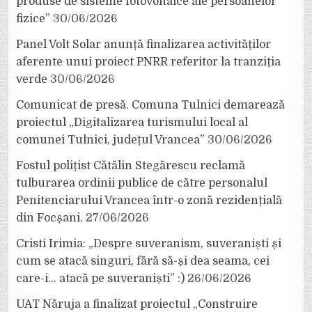
produse de sisteme fotovoltaice ale persoanelor
fizice”
30/06/2026
Panel Volt Solar anunță finalizarea activităților
aferente unui proiect PNRR referitor la tranziția
verde
30/06/2026
Comunicat de presă. Comuna Tulnici demarează
proiectul „Digitalizarea turismului local al
comunei Tulnici, județul Vrancea”
30/06/2026
Fostul polițist Cătălin Stegărescu reclamă
tulburarea ordinii publice de către personalul
Penitenciarului Vrancea într-o zonă rezidențială
din Focșani.
27/06/2026
Cristi Irimia: „Despre suveranism, suveraniști și
cum se atacă singuri, fără să-și dea seama, cei
care-i… atacă pe suveraniști” :)
26/06/2026
UAT Năruja a finalizat proiectul „Construire