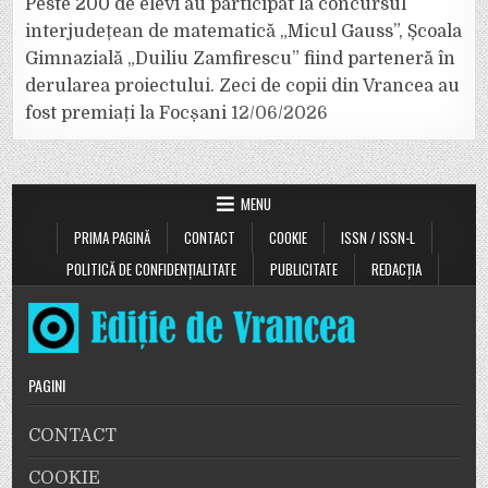
Peste 200 de elevi au participat la concursul
interjudețean de matematică „Micul Gauss”, Școala
Gimnazială „Duiliu Zamfirescu” fiind parteneră în
derularea proiectului. Zeci de copii din Vrancea au
fost premiați la Focșani
12/06/2026
MENU
PRIMA PAGINĂ
CONTACT
COOKIE
ISSN / ISSN-L
POLITICĂ DE CONFIDENȚIALITATE
PUBLICITATE
REDACȚIA
PAGINI
CONTACT
COOKIE