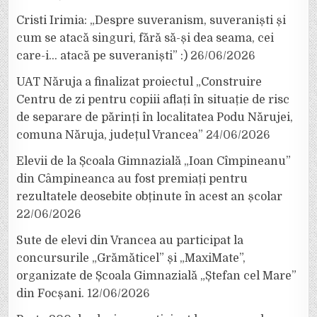
Cristi Irimia: „Despre suveranism, suveraniști și
cum se atacă singuri, fără să-și dea seama, cei
care-i… atacă pe suveraniști” :)
26/06/2026
UAT Năruja a finalizat proiectul „Construire
Centru de zi pentru copiii aflați în situație de risc
de separare de părinți în localitatea Podu Nărujei,
comuna Năruja, județul Vrancea”
24/06/2026
Elevii de la Școala Gimnazială „Ioan Cîmpineanu”
din Câmpineanca au fost premiați pentru
rezultatele deosebite obținute în acest an școlar
22/06/2026
Sute de elevi din Vrancea au participat la
concursurile „Grămăticel” și „MaxiMate”,
organizate de Școala Gimnazială „Ștefan cel Mare”
din Focșani.
12/06/2026