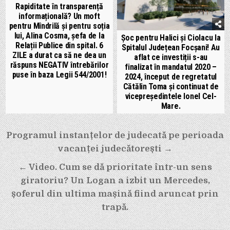
Rapiditate în transparență
informațională? Un moft
pentru Mîndrilă și pentru soția
lui, Alina Cosma, șefa de la
Șoc pentru Halici și Ciolacu la
Relații Publice din spital. 6
Spitalul Județean Focșani! Au
ZILE a durat ca să ne dea un
aflat ce investiții s-au
răspuns NEGATIV întrebărilor
finalizat în mandatul 2020 –
puse în baza Legii 544/2001!
2024, început de regretatul
Cătălin Toma și continuat de
vicepreședintele Ionel Cel-
Mare.
Navigare
Programul instanțelor de judecată pe perioada
în
vacanței judecătorești →
articole
← Video. Cum se dă prioritate într-un sens
giratoriu? Un Logan a izbit un Mercedes,
șoferul din ultima mașină fiind aruncat prin
trapă.