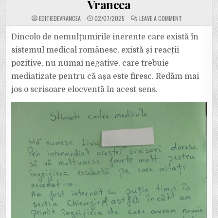
Vrancea
ON
EDITIEDEVRANCEA
02/07/2025
LEAVE A COMMENT
CE
SCRISOARE
A
Dincolo de nemulțumirile inerente care există în
TRIMIS
CADRELOR
sistemul medical românesc, există și reacții
MEDICALE
DE
pozitive, nu numai negative, care trebuie
LA
SPITALUL
mediatizate pentru că așa este firesc. Redăm mai
JUDEȚEAN
UN
PACIENT
jos o scrisoare elocventă în acest sens.
CARE
A
FOST
INTERNAT
ÎN
CEA
MAI
MARE
UNITATE
SPITALICEASC
DIN
VRANCEA