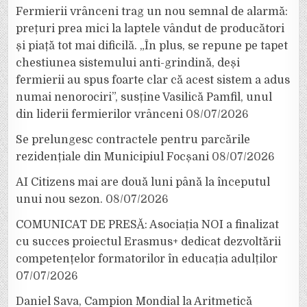
Fermierii vrânceni trag un nou semnal de alarmă:
prețuri prea mici la laptele vândut de producători
și piață tot mai dificilă. „În plus, se repune pe tapet
chestiunea sistemului anti-grindină, deși
fermierii au spus foarte clar că acest sistem a adus
numai nenorociri”, susține Vasilică Pamfil, unul
din liderii fermierilor vrânceni
08/07/2026
Se prelungesc contractele pentru parcările
rezidențiale din Municipiul Focșani
08/07/2026
AI Citizens mai are două luni până la începutul
unui nou sezon.
08/07/2026
COMUNICAT DE PRESĂ: Asociația NOI a finalizat
cu succes proiectul Erasmus+ dedicat dezvoltării
competențelor formatorilor în educația adulților
07/07/2026
Daniel Sava, Campion Mondial la Aritmetică