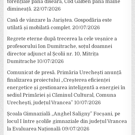
torențiale până diseară, Cod Galben până mâine
dimineață.
22/07/2026
Casă de vânzare la Jariștea. Gospodăria este
utilată și mobilată complet.
20/07/2026
Regrete eterne după trecerea la cele veșnice a
profesorului Ion Dumitrache, soțul doamnei
director adjunct al Școlii nr. 10, Mitrița
Dumitrache
10/07/2026
Comunicat de presă. Primăria Urechești anunță
finalizarea proiectului „Creșterea eficienței
energetice și gestionarea inteligentă a energiei în
sediul Primăriei și Căminul Cultural, Comuna
Urechești, județul Vrancea”
10/07/2026
Școala Gimnazială „Anghel Saligny” Focșani, pe
locul I între școlile gimnaziale din județul Vrancea
la Evaluarea Națională
09/07/2026