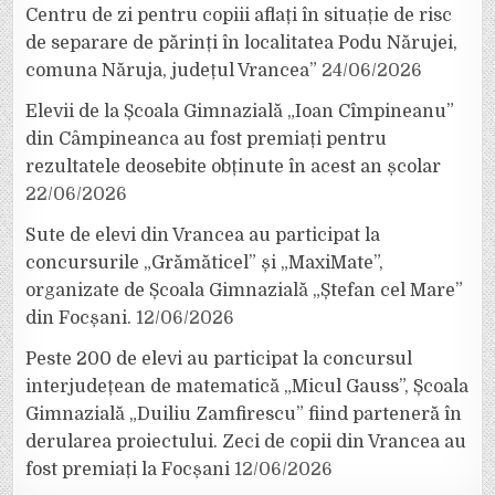
Centru de zi pentru copiii aflați în situație de risc
de separare de părinți în localitatea Podu Nărujei,
comuna Năruja, județul Vrancea”
24/06/2026
Elevii de la Școala Gimnazială „Ioan Cîmpineanu”
din Câmpineanca au fost premiați pentru
rezultatele deosebite obținute în acest an școlar
22/06/2026
Sute de elevi din Vrancea au participat la
concursurile „Grămăticel” și „MaxiMate”,
organizate de Școala Gimnazială „Ștefan cel Mare”
din Focșani.
12/06/2026
Peste 200 de elevi au participat la concursul
interjudețean de matematică „Micul Gauss”, Școala
Gimnazială „Duiliu Zamfirescu” fiind parteneră în
derularea proiectului. Zeci de copii din Vrancea au
fost premiați la Focșani
12/06/2026