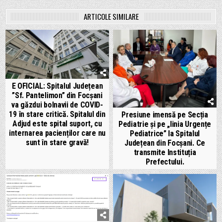
ARTICOLE SIMILARE
E OFICIAL: Spitalul Județean
”Sf. Pantelimon” din Focșani
va găzdui bolnavii de COVID-
19 în stare critică. Spitalul din
Presiune imensă pe Secția
Adjud este spital suport, cu
Pediatrie și pe „linia Urgențe
internarea pacienților care nu
Pediatrice” la Spitalul
sunt în stare gravă!
Județean din Focșani. Ce
transmite Instituția
Prefectului.