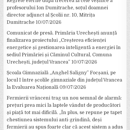
Regrete eterne după trecerea la cele veșnice a
profesorului Ion Dumitrache, soțul doamnei
director adjunct al Școlii nr. 10, Mitrița
Dumitrache
10/07/2026
Comunicat de presă. Primăria Urechești anunță
finalizarea proiectului „Creșterea eficienței
energetice și gestionarea inteligentă a energiei în
sediul Primăriei și Căminul Cultural, Comuna
Urechești, județul Vrancea”
10/07/2026
Școala Gimnazială „Anghel Saligny” Focșani, pe
locul I între școlile gimnaziale din județul Vrancea
la Evaluarea Națională
09/07/2026
Fermierii vrânceni trag un nou semnal de alarmă:
prețuri prea mici la laptele vândut de producători
și piață tot mai dificilă. „În plus, se repune pe tapet
chestiunea sistemului anti-grindină, deși
fermierii au spus foarte clar că acest sistem a adus