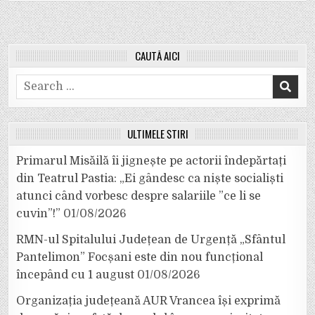
CAUTĂ AICI
Search
for:
ULTIMELE ȘTIRI
Primarul Misăilă îi jignește pe actorii îndepărtați
din Teatrul Pastia: „Ei gândesc ca niște socialiști
atunci când vorbesc despre salariile ”ce li se
cuvin”!”
01/08/2026
RMN-ul Spitalului Județean de Urgență „Sfântul
Pantelimon” Focșani este din nou funcțional
începând cu 1 august
01/08/2026
Organizația județeană AUR Vrancea își exprimă