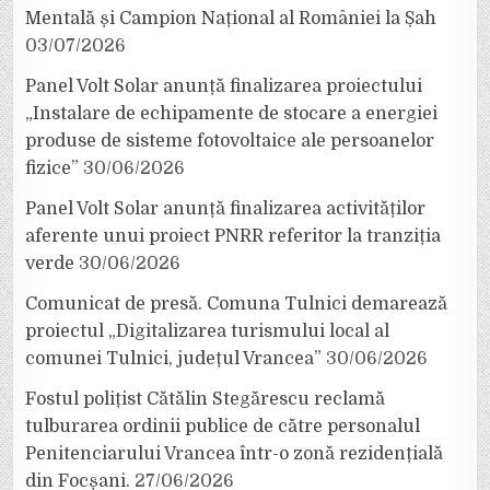
Mentală și Campion Național al României la Șah
03/07/2026
Panel Volt Solar anunță finalizarea proiectului
„Instalare de echipamente de stocare a energiei
produse de sisteme fotovoltaice ale persoanelor
fizice”
30/06/2026
Panel Volt Solar anunță finalizarea activităților
aferente unui proiect PNRR referitor la tranziția
verde
30/06/2026
Comunicat de presă. Comuna Tulnici demarează
proiectul „Digitalizarea turismului local al
comunei Tulnici, județul Vrancea”
30/06/2026
Fostul polițist Cătălin Stegărescu reclamă
tulburarea ordinii publice de către personalul
Penitenciarului Vrancea într-o zonă rezidențială
din Focșani.
27/06/2026