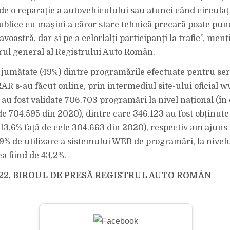
 de o reparație a autovehiculului sau atunci când circulaț
blice cu mașini a căror stare tehnică precară poate pune
oastră, dar și pe a celorlalți participanți la trafic”, men
orul general al Registrului Auto Român.
jumătate (49%) dintre programările efectuate pentru serv
RAR s-au făcut online, prin intermediul site-ului oficial 
au fost validate 706.703 programări la nivel naţional (în 
de 704.595 din 2020), dintre care 346.123 au fost obținute
 13,6% față de cele 304.663 din 2020), respectiv am ajuns 
9% de utilizare a sistemului WEB de programări, la nivel
a fiind de 43,2%.
2022, BIROUL DE PRESĂ REGISTRUL AUTO ROMÂN