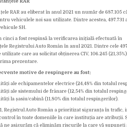
ntanțele RAR
ele RAR au eliberat în anul 2021 un număr de 687.105 că
ntru vehiculele noi sau utilizate. Dintre acestea, 497.731 
vehicule SH.
cinci a fost respinsă la verificarea inițială efectuată în
ele Registrului Auto Român în anul 2021. Dintre cele 497
utilizate care au solicitat obținerea CIV, 106.245 (21,35%)
prima prezentare.
ecvente motive de respingere au fost:
tăți ale echipamentelor electrice (24,48% din totalul resp
ăți ale sistemului de frânare (12,54% din totalul respinge
ăți la șasiu/cabină (11,80% din totalul respingerilor).
, Registrul Auto Român a prioritizat siguranța în trafic, 
control în toate domeniile în care instituția are atribuții.
să ne asigurăm că eliminăm riscurile la care vă supuneți