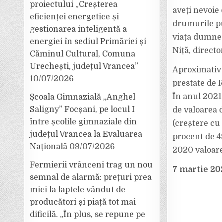
proiectului „Creșterea
aveți nevoie
eficienței energetice și
drumurile pu
gestionarea inteligentă a
viața dumneav
energiei în sediul Primăriei și
Niță, direct
Căminul Cultural, Comuna
Urechești, județul Vrancea”
Aproximativ 
10/07/2026
prestate de 
În anul 2021 
Școala Gimnazială „Anghel
Saligny” Focșani, pe locul I
de valoarea 
între școlile gimnaziale din
(creștere cu
județul Vrancea la Evaluarea
procent de 4
Națională
09/07/2026
2020 valoare
Fermierii vrânceni trag un nou
7 martie 
semnal de alarmă: prețuri prea
mici la laptele vândut de
producători și piață tot mai
dificilă. „În plus, se repune pe