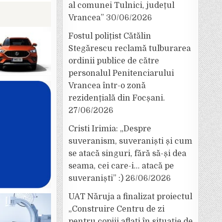
al comunei Tulnici, județul
Vrancea”
30/06/2026
Fostul polițist Cătălin
Stegărescu reclamă tulburarea
ordinii publice de către
personalul Penitenciarului
Vrancea într-o zonă
rezidențială din Focșani.
27/06/2026
Cristi Irimia: „Despre
suveranism, suveraniști și cum
se atacă singuri, fără să-și dea
seama, cei care-i… atacă pe
suveraniști” :)
26/06/2026
UAT Năruja a finalizat proiectul
„Construire Centru de zi
pentru copiii aflați în situație de