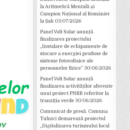
la Aritmetică Mentală și
Campion Național al României
la Șah
03/07/2026
Panel Volt Solar anunță
finalizarea proiectului
„Instalare de echipamente de
stocare a energiei produse de
sisteme fotovoltaice ale
persoanelor fizice”
30/06/2026
Panel Volt Solar anunță
finalizarea activităților aferente
unui proiect PNRR referitor la
tranziția verde
30/06/2026
Comunicat de presă. Comuna
Tulnici demarează proiectul
„Digitalizarea turismului local