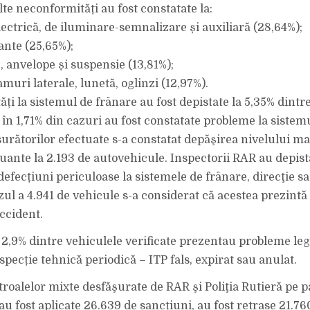
te neconformități au fost constatate la:
electrică, de iluminare-semnalizare și auxiliară (28,64%);
ante (25,65%);
e, anvelope și suspensie (13,81%);
amuri laterale, lunetă, oglinzi (12,97%).
ți la sistemul de frânare au fost depistate la 5,35% dintr
 în 1,71% din cazuri au fost constatate probleme la sistemu
rătorilor efectuate s-a constatat depăşirea nivelului m
uante la 2.193 de autovehicule. Inspectorii RAR au depistat
efecțiuni periculoase la sistemele de frânare, direcţie sa
zul a 4.941 de vehicule s-a considerat că acestea prezintă
ccident.
2,9% dintre vehiculele verificate prezentau probleme leg
pecție tehnică periodică – ITP fals, expirat sau anulat.
roalelor mixte desfăşurate de RAR şi Poliţia Rutieră pe 
u fost aplicate 26.639 de sancțiuni, au fost retrase 21.76