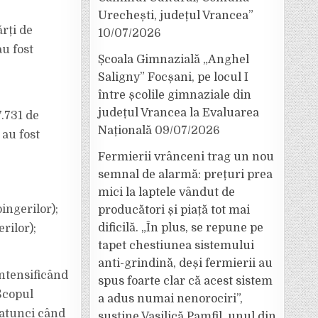
Urechești, județul Vrancea”
rți de
10/07/2026
au fost
Școala Gimnazială „Anghel
Saligny” Focșani, pe locul I
între școlile gimnaziale din
județul Vrancea la Evaluarea
.731 de
Națională
09/07/2026
 au fost
Fermierii vrânceni trag un nou
semnal de alarmă: prețuri prea
mici la laptele vândut de
ingerilor);
producători și piață tot mai
dificilă. „În plus, se repune pe
rilor);
tapet chestiunea sistemului
anti-grindină, deși fermierii au
intensificând
spus foarte clar că acest sistem
 Scopul
a adus numai nenorociri”,
 atunci când
susține Vasilică Pamfil, unul din