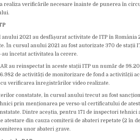
 a realiza verificările necesare înainte de punerea în circu
lui.
ITP
 anului 2021 au desfășurat activitate de ITP în România 2
e. În cursul anului 2021 au fost autorizate 370 de stații I
-au încetat activitatea la cerere.
RAR au reinspectat în aceste stații ITP un număr de 98.20
6.982 de activități de monitorizare de fond a activității ac
 cu verificarea înregistrărilor video realizate.
erilor constatate, în cursul anului trecut au fost sancțio
ehnici prin menționarea pe verso-ul certificatului de ates
nstatate. Dintre aceștia, pentru 171 de inspectori tehnici 
de atestare din cauza comiterii de abateri repetate (2 în d
omiterea unor abateri grave.