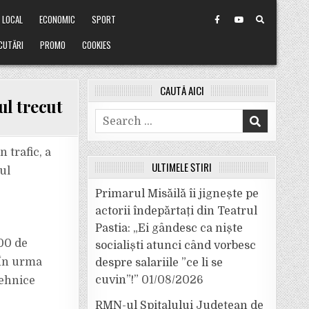
LOCAL
ECONOMIC
SPORT
CUTĂRI
PROMO
COOKIES
CAUTĂ AICI
ul trecut
Search
for:
 trafic, a
ULTIMELE ȘTIRI
zul
Primarul Misăilă îi jignește pe
actorii îndepărtați din Teatrul
Pastia: „Ei gândesc ca niște
600 de
socialiști atunci când vorbesc
 În urma
despre salariile ”ce li se
cuvin”!”
01/08/2026
tehnice
RMN-ul Spitalului Județean de