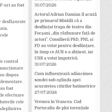
P-uri au fost
31/07/2026
Actorul Adrian Damian îl acuză
pe primarul Misăilă că a
r desfășurate
desființat trupa de teatru din
nia,
Focșani „din răzbunare față de
cele
actori”. Consilierii PSD, PNL și
FD au votat pentru desființare,
în timp ce AUR s-a abținut, iar
USR a votat împotrivă.
e control
31/07/2026
 sancționare
Cum influențează adâncimea
-au dispus
sondei sub oglinda apei
mplementare.
acuratețea citirilor batimetrice
 au fost
27/07/2026
de efectuare
Vremea în Vrancea. Cod
baterile cele
Portocaliu de ploi torențiale
ndeplinirea