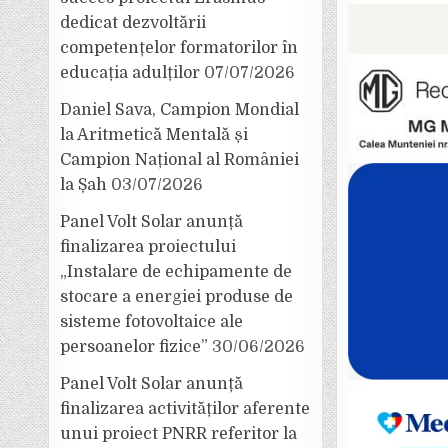
dedicat dezvoltării
competențelor formatorilor în
educația adulților
07/07/2026
Daniel Sava, Campion Mondial
la Aritmetică Mentală și
Campion Național al României
la Șah
03/07/2026
Panel Volt Solar anunță
finalizarea proiectului
„Instalare de echipamente de
stocare a energiei produse de
sisteme fotovoltaice ale
persoanelor fizice”
30/06/2026
Panel Volt Solar anunță
finalizarea activităților aferente
unui proiect PNRR referitor la