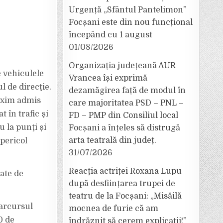
Urgență „Sfântul Pantelimon”
Focșani este din nou funcțional
începând cu 1 august
01/08/2026
Organizația județeană AUR
e vehiculele
Vrancea își exprimă
l de direcţie.
dezamăgirea față de modul în
axim admis
care majoritatea PSD – PNL –
 în trafic şi
FD – PMP din Consiliul local
u la punţi și
Focșani a înțeles să distrugă
arta teatrală din județ.
 pericol
31/07/2026
Reacția actriței Roxana Lupu
ate de
după desființarea trupei de
teatru de la Focșani: „Misăilă
parcursul
mocnea de furie că am
0 de
îndrăznit să cerem explicații!”