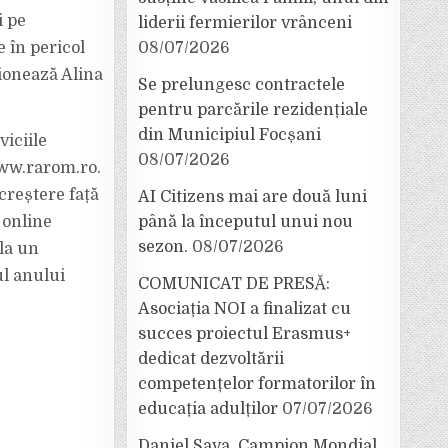
i pe
liderii fermierilor vrânceni
 în pericol
08/07/2026
ționează Alina
Se prelungesc contractele
pentru parcările rezidențiale
din Municipiul Focșani
iciile
08/07/2026
www.rarom.ro.
creștere față
AI Citizens mai are două luni
 online
până la începutul unui nou
sezon.
08/07/2026
la un
ul anului
COMUNICAT DE PRESĂ:
Asociația NOI a finalizat cu
succes proiectul Erasmus+
dedicat dezvoltării
competențelor formatorilor în
educația adulților
07/07/2026
Daniel Sava, Campion Mondial