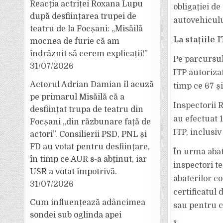
Reacția actriței Roxana Lupu
obligației de
după desființarea trupei de
autovehiculu
teatru de la Focșani: „Misăilă
La stațiile 
mocnea de furie că am
îndrăznit să cerem explicații!”
Pe parcursul
31/07/2026
ITP autorizat
Actorul Adrian Damian îl acuză
timp ce 67 și
pe primarul Misăilă că a
Inspectorii 
desființat trupa de teatru din
au efectuat 1
Focșani „din răzbunare față de
ITP, inclusiv
actori”. Consilierii PSD, PNL și
FD au votat pentru desființare,
În urma abat
în timp ce AUR s-a abținut, iar
inspectori t
USR a votat împotrivă.
abaterilor co
31/07/2026
certificatul 
Cum influențează adâncimea
sau pentru c
sondei sub oglinda apei