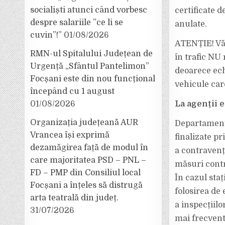
socialiști atunci când vorbesc
certificate d
despre salariile ”ce li se
anulate.
cuvin”!”
01/08/2026
ATENȚIE! Vă 
RMN-ul Spitalului Județean de
în trafic NU
Urgență „Sfântul Pantelimon”
deoarece ech
Focșani este din nou funcțional
vehicule car
începând cu 1 august
01/08/2026
La agenții e
Organizația județeană AUR
Departamentu
Vrancea își exprimă
finalizate p
dezamăgirea față de modul în
a contravenți
care majoritatea PSD – PNL –
măsuri contr
FD – PMP din Consiliul local
În cazul staț
Focșani a înțeles să distrugă
folosirea de
arta teatrală din județ.
a inspecțiilo
31/07/2026
mai frecvent