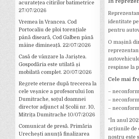
În repreze
acuratețea citirilor batimetrice
27/07/2026
Reprezentanț
identitate pe
Vremea în Vrancea. Cod
Portocaliu de ploi torențiale
pentru auto
până diseară, Cod Galben până
O mașină din 
mâine dimineață.
22/07/2026
reprezentanț
Casă de vânzare la Jariștea.
autovehicule 
Gospodăria este utilată și
respinse la 
mobilată complet.
20/07/2026
Cele mai fr
Regrete eterne după trecerea la
cele veșnice a profesorului Ion
– neconformi
Dumitrache, soțul doamnei
– neconformit
director adjunct al Școlii nr. 10,
– neconformit
Mitrița Dumitrache
10/07/2026
“În anul 2021
Comunicat de presă. Primăria
acțiunile de 
Urechești anunță finalizarea
nostru este 