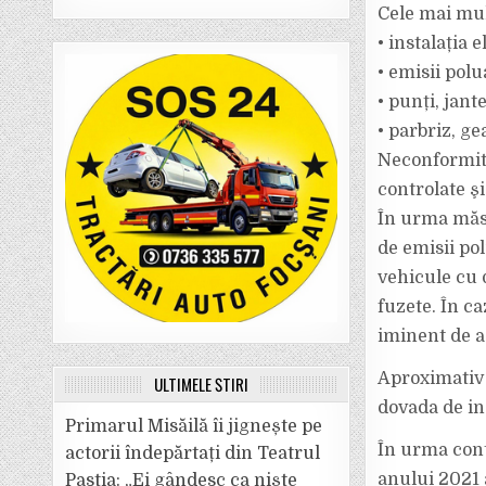
Cele mai mul
• instalația 
• emisii polu
• punți, jant
• parbriz, ge
Neconformită
controlate şi
În urma măsu
de emisii pol
vehicule cu d
fuzete. În ca
iminent de a
Aproximativ 
ULTIMELE ȘTIRI
dovada de ins
Primarul Misăilă îi jignește pe
În urma cont
actorii îndepărtați din Teatrul
anului 2021 a
Pastia: „Ei gândesc ca niște