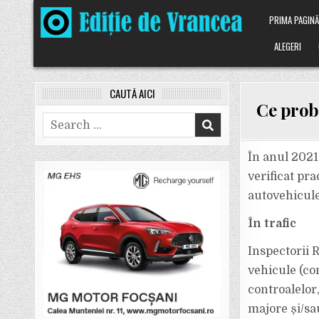
Skip
PRIMA PAGIN
to
content
ALEGERI
CAUTĂ AICI
Ce probl
Search
for:
În anul 2021,
verificat pra
autovehicule
În trafic
Inspectorii 
vehicule (com
controalelor
majore și/sa