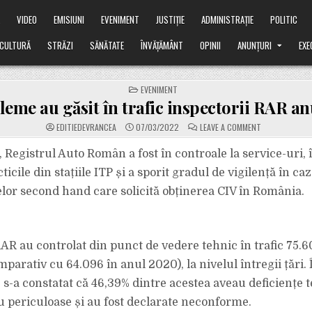
Ă
VIDEO
EMISIUNI
EVENIMENT
JUSTIȚIE
ADMINISTRAȚIE
POLITIC
CULTURĂ
STRĂZI
SĂNĂTATE
ÎNVĂȚĂMÂNT
OPINII
ANUNȚURI
EXE
POSTED
EVENIMENT
IN
eme au găsit în trafic inspectorii RAR an
ON
EDITIEDEVRANCEA
07/03/2022
LEAVE A COMMENT
CE
PROBLEME
AU
 Registrul Auto Român a fost în controale la service-uri, în
GĂSIT
ÎN
cticile din stațiile ITP și a sporit gradul de vigilență în ca
TRAFIC
INSPECTORII
lor second hand care solicită obținerea CIV în România.
RAR
ANUL
TRECUT
RAR au controlat din punct de vedere tehnic în trafic 75.
parativ cu 64.096 în anul 2020), la nivelul întregii țări.
, s-a constatat că 46,39% dintre acestea aveau deficiențe 
u periculoase și au fost declarate neconforme.