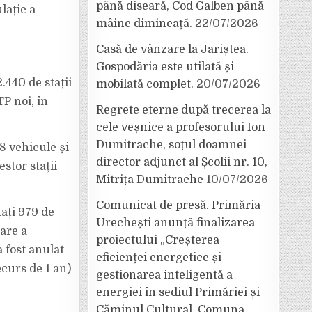
până diseară, Cod Galben până
lație a
mâine dimineață.
22/07/2026
Casă de vânzare la Jariștea.
Gospodăria este utilată și
.440 de stații
mobilată complet.
20/07/2026
TP noi, în
Regrete eterne după trecerea la
cele veșnice a profesorului Ion
Dumitrache, soțul doamnei
8 vehicule și
director adjunct al Școlii nr. 10,
estor stații
Mitrița Dumitrache
10/07/2026
Comunicat de presă. Primăria
nați 979 de
Urechești anunță finalizarea
tare a
proiectului „Creșterea
a fost anulat
eficienței energetice și
ecurs de 1 an)
gestionarea inteligentă a
energiei în sediul Primăriei și
Căminul Cultural, Comuna