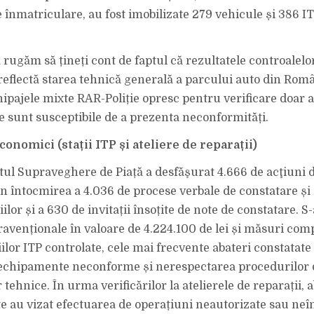
e înmatriculare, au fost imobilizate 279 vehicule și 386 IT
rugăm să țineți cont de faptul că rezultatele controalelo
 reflectă starea tehnică generală a parcului auto din Româ
ipajele mixte RAR-Poliție opresc pentru verificare doar a
e sunt susceptibile de a prezenta neconformități.
conomici (stații ITP și ateliere de reparații)
l Supraveghere de Piață a desfăşurat 4.666 de acţiuni d
rin întocmirea a 4.036 de procese verbale de constatare și
ilor și a 630 de invitații însoțite de note de constatare. S
avenționale în valoare de 4.224.100 de lei și măsuri co
iilor ITP controlate, cele mai frecvente abateri constatate
 echipamente neconforme și nerespectarea procedurilor 
r tehnice. În urma verificărilor la atelierele de reparații, a
e au vizat efectuarea de operațiuni neautorizate sau neî