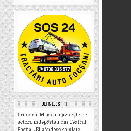
ULTIMELE ȘTIRI
Primarul Misăilă îi jignește pe
actorii îndepărtați din Teatrul
Pastia: „Ei gândesc ca niște