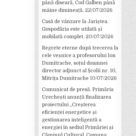
până diseară, Cod Galben până
mâine dimineață.
22/07/2026
Casă de vânzare la Jariștea.
Gospodăria este utilată și
mobilată complet.
20/07/2026
Regrete eterne după trecerea la
cele veșnice a profesorului Ion
Dumitrache, soțul doamnei
director adjunct al Școlii nr. 10,
Mitrița Dumitrache
10/07/2026
Comunicat de presă. Primăria
Urechești anunță finalizarea
proiectului „Creșterea
eficienței energetice și
gestionarea inteligentă a
energiei în sediul Primăriei și
Căminul Cultural, Comuna