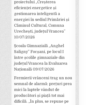
proiectului „Creșterea
eficienței energetice și
gestionarea inteligentă a
energiei în sediul Primăriei și
Căminul Cultural, Comuna
Urechești, județul Vrancea”
10/07/2026
Școala Gimnazială „Anghel
Saligny” Focșani, pe locul I
între școlile gimnaziale din
județul Vrancea la Evaluarea
Națională
09/07/2026
Fermierii vrânceni trag un nou
semnal de alarmă: prețuri prea
mici la laptele vândut de
producători și piață tot mai
dificilă. „În plus, se repune pe