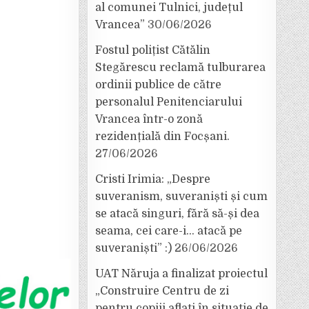
al comunei Tulnici, județul
Vrancea”
30/06/2026
Fostul polițist Cătălin
Stegărescu reclamă tulburarea
ordinii publice de către
personalul Penitenciarului
Vrancea într-o zonă
rezidențială din Focșani.
27/06/2026
Cristi Irimia: „Despre
suveranism, suveraniști și cum
se atacă singuri, fără să-și dea
seama, cei care-i… atacă pe
suveraniști” :)
26/06/2026
UAT Năruja a finalizat proiectul
„Construire Centru de zi
pentru copiii aflați în situație de