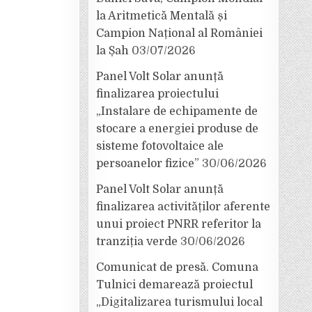
la Aritmetică Mentală și
Campion Național al României
la Șah
03/07/2026
Panel Volt Solar anunță
finalizarea proiectului
„Instalare de echipamente de
stocare a energiei produse de
sisteme fotovoltaice ale
persoanelor fizice”
30/06/2026
Panel Volt Solar anunță
finalizarea activităților aferente
unui proiect PNRR referitor la
tranziția verde
30/06/2026
Comunicat de presă. Comuna
Tulnici demarează proiectul
„Digitalizarea turismului local