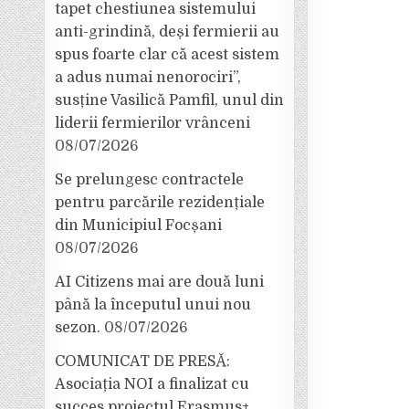
tapet chestiunea sistemului
anti-grindină, deși fermierii au
spus foarte clar că acest sistem
a adus numai nenorociri”,
susține Vasilică Pamfil, unul din
liderii fermierilor vrânceni
08/07/2026
Se prelungesc contractele
pentru parcările rezidențiale
din Municipiul Focșani
08/07/2026
AI Citizens mai are două luni
până la începutul unui nou
sezon.
08/07/2026
COMUNICAT DE PRESĂ:
Asociația NOI a finalizat cu
succes proiectul Erasmus+