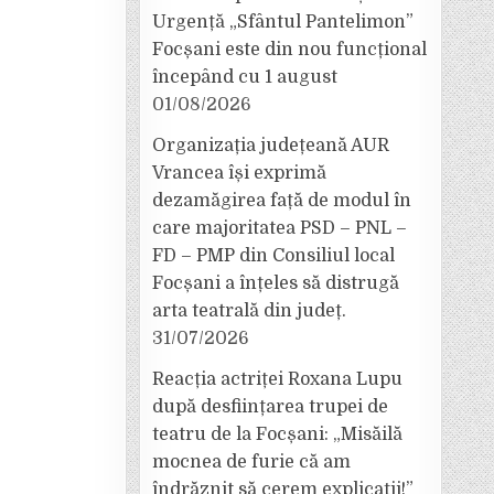
Urgență „Sfântul Pantelimon”
Focșani este din nou funcțional
începând cu 1 august
01/08/2026
Organizația județeană AUR
Vrancea își exprimă
dezamăgirea față de modul în
care majoritatea PSD – PNL –
FD – PMP din Consiliul local
Focșani a înțeles să distrugă
arta teatrală din județ.
31/07/2026
Reacția actriței Roxana Lupu
după desființarea trupei de
teatru de la Focșani: „Misăilă
mocnea de furie că am
îndrăznit să cerem explicații!”