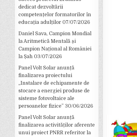
dedicat dezvoltării
competențelor formatorilor în
educația adulților
07/07/2026
Daniel Sava, Campion Mondial
la Aritmetică Mentală și
Campion Național al României
la Șah
03/07/2026
Panel Volt Solar anunță
finalizarea proiectului
„Instalare de echipamente de
stocare a energiei produse de
sisteme fotovoltaice ale
persoanelor fizice”
30/06/2026
Panel Volt Solar anunță
finalizarea activităților aferente
unui proiect PNRR referitor la