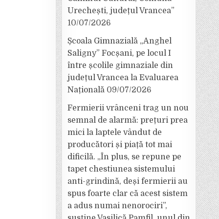
Urechești, județul Vrancea”
10/07/2026
Școala Gimnazială „Anghel
Saligny” Focșani, pe locul I
între școlile gimnaziale din
județul Vrancea la Evaluarea
Națională
09/07/2026
Fermierii vrânceni trag un nou
semnal de alarmă: prețuri prea
mici la laptele vândut de
producători și piață tot mai
dificilă. „În plus, se repune pe
tapet chestiunea sistemului
anti-grindină, deși fermierii au
spus foarte clar că acest sistem
a adus numai nenorociri”,
susține Vasilică Pamfil, unul din