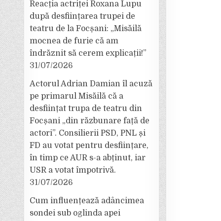
Reacția actriței Roxana Lupu
după desființarea trupei de
teatru de la Focșani: „Misăilă
mocnea de furie că am
îndrăznit să cerem explicații!”
31/07/2026
Actorul Adrian Damian îl acuză
pe primarul Misăilă că a
desființat trupa de teatru din
Focșani „din răzbunare față de
actori”. Consilierii PSD, PNL și
FD au votat pentru desființare,
în timp ce AUR s-a abținut, iar
USR a votat împotrivă.
31/07/2026
Cum influențează adâncimea
sondei sub oglinda apei