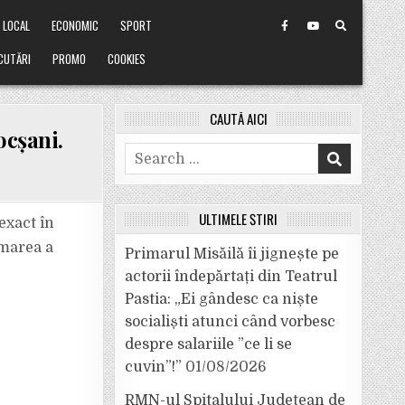
LOCAL
ECONOMIC
SPORT
CUTĂRI
PROMO
COOKIES
CAUTĂ AICI
ocșani.
Search
for:
ULTIMELE ȘTIRI
exact în
lmarea a
Primarul Misăilă îi jignește pe
actorii îndepărtați din Teatrul
Pastia: „Ei gândesc ca niște
socialiști atunci când vorbesc
despre salariile ”ce li se
cuvin”!”
01/08/2026
RMN-ul Spitalului Județean de