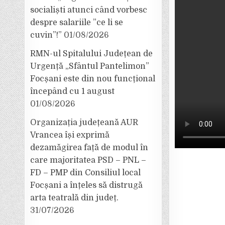
socialiști atunci când vorbesc
despre salariile ”ce li se
cuvin”!”
01/08/2026
RMN-ul Spitalului Județean de
Urgență „Sfântul Pantelimon”
Focșani este din nou funcțional
începând cu 1 august
01/08/2026
Organizația județeană AUR
Vrancea își exprimă
dezamăgirea față de modul în
care majoritatea PSD – PNL –
FD – PMP din Consiliul local
Focșani a înțeles să distrugă
arta teatrală din județ.
31/07/2026