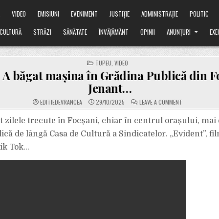
Ă
VIDEO
EMISIUNI
EVENIMENT
JUSTIȚIE
ADMINISTRAȚIE
POLITIC
CULTURĂ
STRĂZI
SĂNĂTATE
ÎNVĂȚĂMÂNT
OPINII
ANUNȚURI
EXE
POSTED
TUPEU
,
VIDEO
IN
 A băgat mașina în Grădina Publică din F
Jenant…
ON
EDITIEDEVRANCEA
29/10/2025
LEAVE A COMMENT
VIDEO.
A
BĂGAT
 zilele trecute în Focșani, chiar în centrul orașului, mai 
MAȘINA
ÎN
ică de lângă Casa de Cultură a Sindicatelor. „Evident”, fi
GRĂDINA
PUBLICĂ
Tik Tok…
DIN
FOCȘANI.
JENANT…