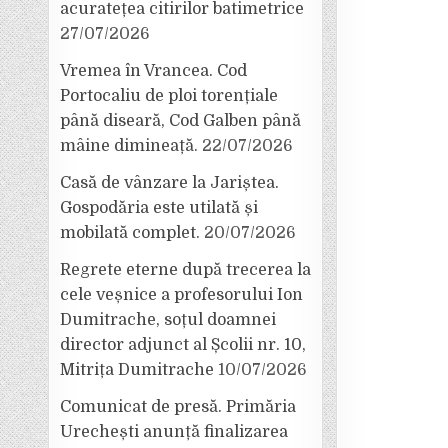
acuratețea citirilor batimetrice
27/07/2026
Vremea în Vrancea. Cod
Portocaliu de ploi torențiale
până diseară, Cod Galben până
mâine dimineață.
22/07/2026
Casă de vânzare la Jariștea.
Gospodăria este utilată și
mobilată complet.
20/07/2026
Regrete eterne după trecerea la
cele veșnice a profesorului Ion
Dumitrache, soțul doamnei
director adjunct al Școlii nr. 10,
Mitrița Dumitrache
10/07/2026
Comunicat de presă. Primăria
Urechești anunță finalizarea