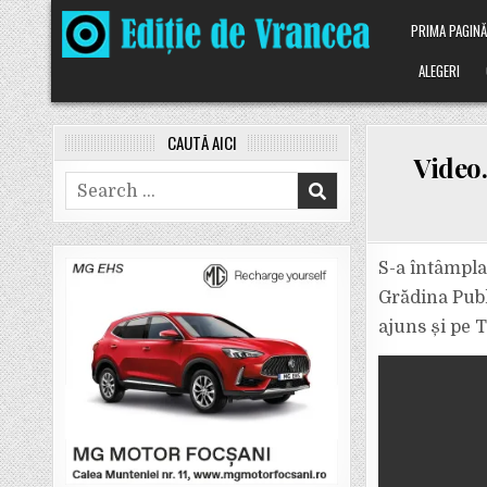
Skip
PRIMA PAGIN
to
content
ALEGERI
CAUTĂ AICI
Video.
Search
for:
S-a întâmplat
Grădina Publ
ajuns și pe 