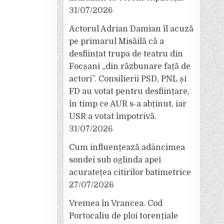
31/07/2026
Actorul Adrian Damian îl acuză
pe primarul Misăilă că a
desființat trupa de teatru din
Focșani „din răzbunare față de
actori”. Consilierii PSD, PNL și
FD au votat pentru desființare,
în timp ce AUR s-a abținut, iar
USR a votat împotrivă.
31/07/2026
Cum influențează adâncimea
sondei sub oglinda apei
acuratețea citirilor batimetrice
27/07/2026
Vremea în Vrancea. Cod
Portocaliu de ploi torențiale